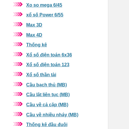
Xo so mega 6/45
xổ số Power 6/55
Max 3D
Max 4D
Thống kê
Xổ số điện toán 6x36
Xổ số điện toán 123
Xổ số thần tài
Cầu bạch thủ (MB)
Cầu lật liên tục (MB)
Cầu về cả cặp (MB)
Cầu về nhiều nháy (MB)
Thống kê đầu đuôi