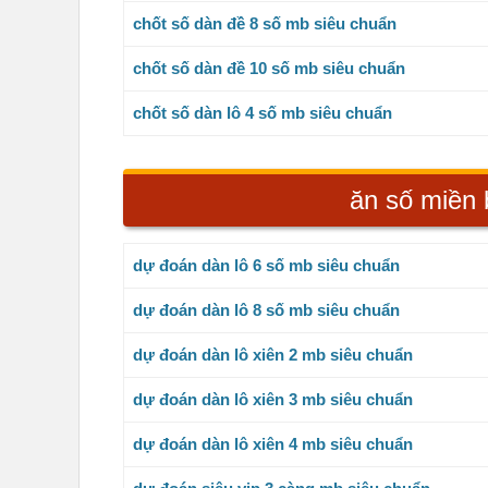
chốt số dàn đề 8 số mb siêu chuẩn
chốt số dàn đề 10 số mb siêu chuẩn
chốt số dàn lô 4 số mb siêu chuẩn
ăn số miền 
dự đoán dàn lô 6 số mb siêu chuẩn
dự đoán dàn lô 8 số mb siêu chuẩn
dự đoán dàn lô xiên 2 mb siêu chuẩn
dự đoán dàn lô xiên 3 mb siêu chuẩn
dự đoán dàn lô xiên 4 mb siêu chuẩn