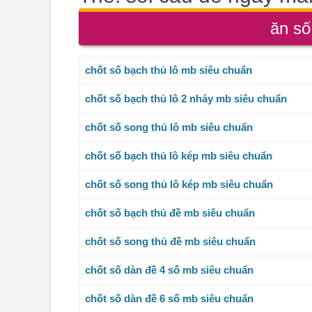
ăn số
chốt số bạch thủ lô mb siêu chuẩn
chốt số bạch thủ lô 2 nháy mb siêu chuẩn
chốt số song thủ lô mb siêu chuẩn
chốt số bạch thủ lô kép mb siêu chuẩn
chốt số song thủ lô kép mb siêu chuẩn
chốt số bạch thủ đề mb siêu chuẩn
chốt số song thủ đề mb siêu chuẩn
chốt số dàn đề 4 số mb siêu chuẩn
chốt số dàn đề 6 số mb siêu chuẩn