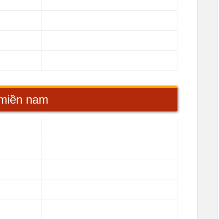
 miền nam