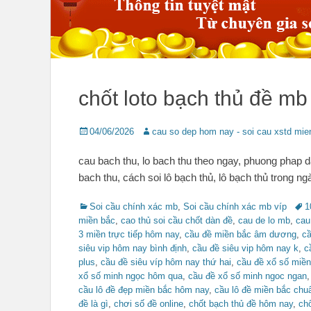
chốt loto bạch thủ đề mb
Posted
Author
04/06/2026
cau so dep hom nay - soi cau xstd mie
on
cau bach thu, lo bach thu theo ngay, phuong phap d
bach thu, cách soi lô bạch thủ, lô bạch thủ trong ng
Categories
Tag
Soi cầu chính xác mb
,
Soi cầu chính xác mb víp
1
miền bắc
,
cao thủ soi cầu chốt dàn đề
,
cau de lo mb
,
cau
3 miền trực tiếp hôm nay
,
cầu đề miền bắc âm dương
,
cầ
siêu vip hôm nay bình định
,
cầu đề siêu vip hôm nay k
,
c
plus
,
cầu đề siêu víp hôm nay thứ hai
,
cầu đề xổ số miề
xổ số minh ngọc hôm qua
,
cầu đề xổ số minh ngoc ngan
cầu lô đề đẹp miền bắc hôm nay
,
cầu lô đề miền bắc chu
đề là gì
,
chơi số đề online
,
chốt bạch thủ đề hôm nay
,
ch