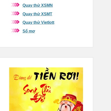
Quay thử XSMN
Quay thử XSMT
Quay thử Vietlott
Sổ mơ