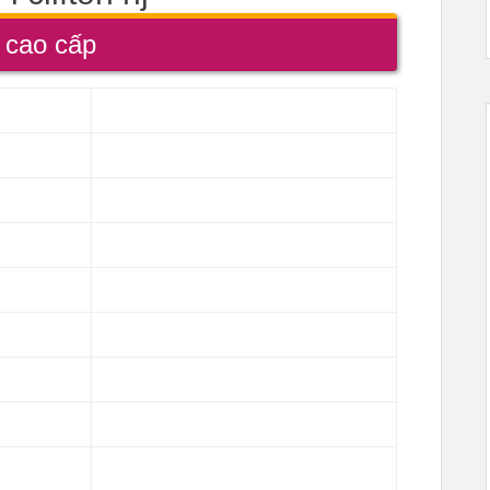
 cao cấp