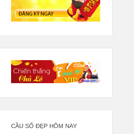
CẦU SỐ ĐẸP HÔM NAY