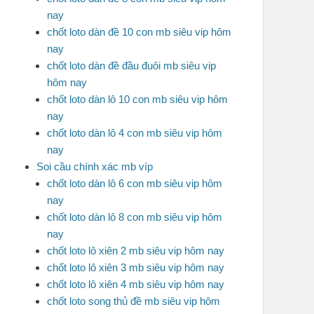
nay
chốt loto dàn đề 10 con mb siêu vip hôm
nay
chốt loto dàn đề đầu đuôi mb siêu vip
hôm nay
chốt loto dàn lô 10 con mb siêu vip hôm
nay
chốt loto dàn lô 4 con mb siêu vip hôm
nay
Soi cầu chính xác mb víp
chốt loto dàn lô 6 con mb siêu vip hôm
nay
chốt loto dàn lô 8 con mb siêu vip hôm
nay
chốt loto lô xiên 2 mb siêu vip hôm nay
chốt loto lô xiên 3 mb siêu vip hôm nay
chốt loto lô xiên 4 mb siêu vip hôm nay
chốt loto song thủ đề mb siêu vip hôm