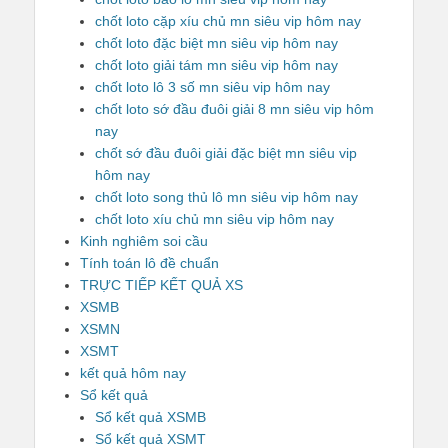
chốt loto cặp xíu chủ mn siêu vip hôm nay
chốt loto đặc biệt mn siêu vip hôm nay
chốt loto giải tám mn siêu vip hôm nay
chốt loto lô 3 số mn siêu vip hôm nay
chốt loto sớ đầu đuôi giải 8 mn siêu vip hôm
nay
chốt sớ đầu đuôi giải đặc biệt mn siêu vip
hôm nay
chốt loto song thủ lô mn siêu vip hôm nay
chốt loto xíu chủ mn siêu vip hôm nay
Kinh nghiêm soi cầu
Tính toán lô đề chuẩn
TRỰC TIẾP KẾT QUẢ XS
XSMB
XSMN
XSMT
kết quả hôm nay
Sổ kết quả
Sổ kết quả XSMB
Sổ kết quả XSMT