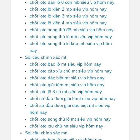
chốt loto dàn lô 8 con mb siêu vip hôm nay
chốt loto lô xiên 2 mb siêu vip hôm nay
chốt loto lô xiên 3 mb siêu vip hôm nay
chốt loto lô xiên 4 mb siêu vip hôm nay
chốt loto song thủ đề mb siêu vip hôm nay
chốt loto song thủ lô mb siêu vip hôm nay
chốt loto song thủ lô kép mb siêu vip hôm
nay
Soi cầu chính xác mt
chốt loto bao lô mt siêu vip hôm nay
chốt loto cặp xíu chủ mt siêu vip hôm nay
chốt loto đặc biệt mt siêu vip hôm nay
chốt loto giải tám mt siêu vip hôm nay
chốt loto lô 3 số mt siêu vip hôm nay
chốt sớ đầu đuôi giải 8 mt siêu vip hôm nay
chốt sớ đầu đuôi giải đặc biệt mt siêu vip
hôm nay
chốt loto song thủ lô mt siêu vip hôm nay
chốt loto xíu chủ mt siêu vip hôm nay
Soi cầu chính xác mn
chốt loto bao lô mn siêu vip hôm nay