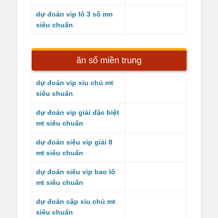
dự đoán vip lô 3 số mn
siêu chuẩn
ăn số miền trung
dự đoán vip xỉu chủ mt
siêu chuẩn
dự đoán vip giải đặc biệt
mt siêu chuẩn
dự đoán siêu vip giải 8
mt siêu chuẩn
dự đoán siêu vip bao lô
mt siêu chuẩn
dự đoán cặp xỉu chủ mt
siêu chuẩn