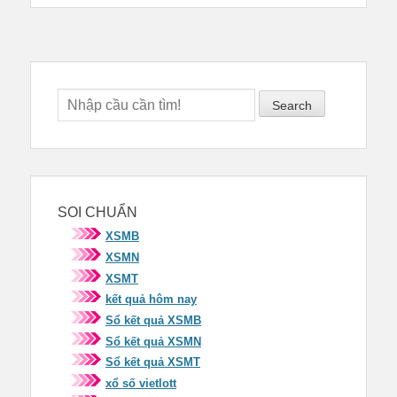
Search
SOI CHUẨN
XSMB
XSMN
XSMT
kết quả hôm nay
Sổ kết quả XSMB
Sổ kết quả XSMN
Sổ kết quả XSMT
xổ số vietlott