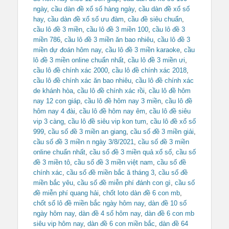
ngày
,
cầu dàn đề xổ số hàng ngày
,
cầu dàn đề xổ số
hay
,
cầu dàn đề xổ số ưu đàm
,
cầu đề siêu chuẩn
,
cầu lô đề 3 miền
,
cầu lô đề 3 miền 100
,
cầu lô đề 3
miền 786
,
cầu lô đề 3 miền ăn bao nhiêu
,
cầu lô đề 3
miền dự đoán hôm nay
,
cầu lô đề 3 miền karaoke
,
cầu
lô đề 3 miền online chuẩn nhất
,
cầu lô đề 3 miền ưi
,
cầu lô đề chính xác 2000
,
cầu lô đề chính xác 2018
,
cầu lô đề chính xác ăn bao nhiêu
,
cầu lô đề chính xác
de khánh hòa
,
cầu lô đề chính xác rồi
,
cầu lô đề hôm
nay 12 con giáp
,
cầu lô đề hôm nay 3 miền
,
cầu lô đề
hôm nay 4 đài
,
cầu lô đề hôm nay êm
,
cầu lô đề siêu
vip 3 càng
,
cầu lô đề siêu vip kon tum
,
cầu lô đề xổ số
999
,
cầu số đề 3 miền an giang
,
cầu số đề 3 miền giải
,
cầu số đề 3 miền n ngày 3/8/2021
,
cầu số đề 3 miền
online chuẩn nhất
,
cầu số đề 3 miền quả xổ số
,
cầu số
đề 3 miền tô
,
cầu số đề 3 miền việt nam
,
cầu số đề
chính xác
,
cầu số đề miền bắc ă tháng 3
,
cầu số đề
miền bắc yêu
,
cầu số đề miễn phí đánh con gì
,
cầu số
đề miễn phí quang hải
,
chốt loto dàn đề 6 con mb
,
chốt số lô đề miền bắc ngày hôm nay
,
dàn đề 10 số
ngày hôm nay
,
dàn đề 4 số hôm nay
,
dàn đề 6 con mb
siêu vip hôm nay
,
dàn đề 6 con miền bắc
,
dàn đề 64