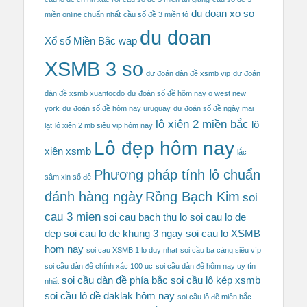
du doan xo so
miền online chuẩn nhất
cầu số đề 3 miền tô
du doan
Xổ số Miền Bắc wap
XSMB 3 so
dự đoán dàn đề xsmb vip
dự đoán
dàn đề xsmb xuantocdo
dự đoán số đề hôm nay o west new
york
dự đoán số đề hôm nay uruguay
dự đoán số đề ngày mai
lô xiên 2 miền bắc
lô
lạt
lô xiên 2 mb siêu vip hôm nay
Lô đẹp hôm nay
xiên xsmb
lắc
Phương pháp tính lô chuẩn
sâm xin số đề
đánh hàng ngày
Rồng Bạch Kim
soi
cau 3 mien
soi cau bach thu lo
soi cau lo de
dep
soi cau lo de khung 3 ngay
soi cau lo XSMB
hom nay
soi cau XSMB 1 lo duy nhat
soi cầu ba càng siêu víp
soi cầu dàn đề chính xác 100 uc
soi cầu dàn đề hôm nay uy tín
soi cầu dàn đề phía bắc
soi cầu lô kép xsmb
nhất
soi cầu lô đề daklak hôm nay
soi cầu lô đề miền bắc