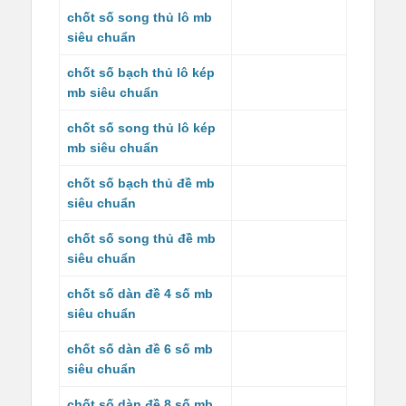
chốt số song thủ lô mb
siêu chuẩn
chốt số bạch thủ lô kép
mb siêu chuẩn
chốt số song thủ lô kép
mb siêu chuẩn
chốt số bạch thủ đề mb
siêu chuẩn
chốt số song thủ đề mb
siêu chuẩn
chốt số dàn đề 4 số mb
siêu chuẩn
chốt số dàn đề 6 số mb
siêu chuẩn
chốt số dàn đề 8 số mb