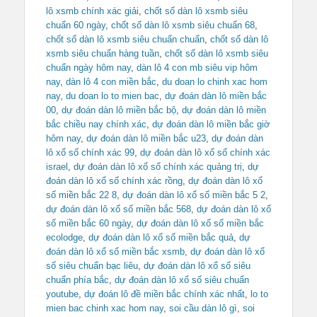
lô xsmb chính xác giải
,
chốt số dàn lô xsmb siêu
chuẩn 60 ngày
,
chốt số dàn lô xsmb siêu chuẩn 68
,
chốt số dàn lô xsmb siêu chuẩn chuẩn
,
chốt số dàn lô
xsmb siêu chuẩn hàng tuần
,
chốt số dàn lô xsmb siêu
chuẩn ngày hôm nay
,
dàn lô 4 con mb siêu vip hôm
nay
,
dàn lô 4 con miền bắc
,
du doan lo chinh xac hom
nay
,
du doan lo to mien bac
,
dự đoán dàn lô miền bắc
00
,
dự đoán dàn lô miền bắc bộ
,
dự đoán dàn lô miền
bắc chiều nay chính xác
,
dự đoán dàn lô miền bắc giờ
hôm nay
,
dự đoán dàn lô miền bắc u23
,
dự đoán dàn
lô xổ số chính xác 99
,
dự đoán dàn lô xổ số chính xác
israel
,
dự đoán dàn lô xổ số chính xác quảng trị
,
dự
đoán dàn lô xổ số chính xác rồng
,
dự đoán dàn lô xổ
số miền bắc 22 8
,
dự đoán dàn lô xổ số miền bắc 5 2
,
dự đoán dàn lô xổ số miền bắc 568
,
dự đoán dàn lô xổ
số miền bắc 60 ngày
,
dự đoán dàn lô xổ số miền bắc
ecolodge
,
dự đoán dàn lô xổ số miền bắc quả
,
dự
đoán dàn lô xổ số miền bắc xsmb
,
dự đoán dàn lô xổ
số siêu chuẩn bạc liêu
,
dự đoán dàn lô xổ số siêu
chuẩn phía bắc
,
dự đoán dàn lô xổ số siêu chuẩn
youtube
,
dự đoán lô đề miền bắc chính xác nhất
,
lo to
mien bac chinh xac hom nay
,
soi cầu dàn lô gì
,
soi