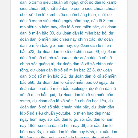
dàn lô xsmb siêu chuẩn 60 ngày
,
chốt số dàn lô xsmb
siêu chuẩn 68
,
chốt số dàn lô xsmb siêu chuẩn chuẩn
,
chốt số dàn lô xsmb siêu chuẩn hàng tuần
,
chốt số
dàn lô xsmb siêu chuẩn ngày hôm nay
,
dàn lô 8 con
mb siêu vip hôm nay
,
dàn lô 8 con miền bắc
,
dự đoán
dàn lô miền bắc 00
,
dự đoán dàn lô miền bắc bộ
,
dự
đoán dàn lô miền bắc chiều nay chính xác
,
dự đoán
dàn lô miền bắc giờ hôm nay
,
dự đoán dàn lô miền
bắc u23
,
dự đoán dàn lô xổ số chính xác 99
,
dự đoán
dàn lô xổ số chính xác israel
,
dự đoán dàn lô xổ số
chính xác quảng trị
,
dự đoán dàn lô xổ số chính xác
rồng
,
dự đoán dàn lô xổ số miền bắc 22 8
,
dự đoán
dàn lô xổ số miền bắc 5 2
,
dự đoán dàn lô xổ số miền
bắc 568
,
dự đoán dàn lô xổ số miền bắc 60 ngày
,
dự
đoán dàn lô xổ số miền bắc ecolodge
,
dự đoán dàn lô
xổ số miền bắc quả
,
dự đoán dàn lô xổ số miền bắc
xsmb
,
dự đoán dàn lô xổ số siêu chuẩn bạc liêu
,
dự
đoán dàn lô xổ số siêu chuẩn phía bắc
,
dự đoán dàn
lô xổ số siêu chuẩn youtube
,
lo mien bac dep nhat
ngay hom nay
,
soi cầu dàn lô gì
,
soi cầu dàn lô hôm
nay 18/3
,
soi cầu dàn lô hôm nay 39
,
soi cầu dàn lô
hôm nay 3s
,
soi cầu dàn lô hôm nay 6/55
,
soi cầu dàn
lô hôm nay âm
,
soi cau dàn lo hom nay dn
,
soi cầu