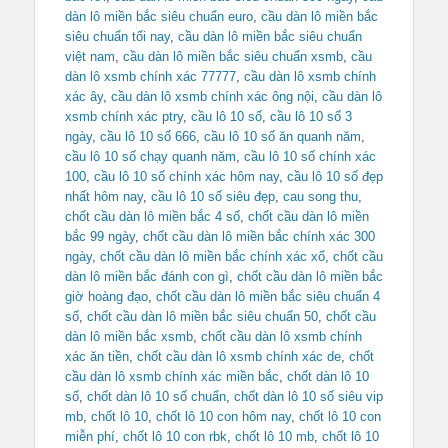
dàn lô miền bắc siêu chuẩn euro
,
cầu dàn lô miền bắc
siêu chuẩn tối nay
,
cầu dàn lô miền bắc siêu chuẩn
việt nam
,
cầu dàn lô miền bắc siêu chuẩn xsmb
,
cầu
dàn lô xsmb chính xác 77777
,
cầu dàn lô xsmb chính
xác ây
,
cầu dàn lô xsmb chính xác ông nội
,
cầu dàn lô
xsmb chính xác ptry
,
cầu lô 10 số
,
cầu lô 10 số 3
ngày
,
cầu lô 10 số 666
,
cầu lô 10 số ăn quanh năm
,
cầu lô 10 số chạy quanh năm
,
cầu lô 10 số chính xác
100
,
cầu lô 10 số chính xác hôm nay
,
cầu lô 10 số đẹp
nhất hôm nay
,
cầu lô 10 số siêu đẹp
,
cau song thu
,
chốt cầu dàn lô miền bắc 4 số
,
chốt cầu dàn lô miền
bắc 99 ngày
,
chốt cầu dàn lô miền bắc chính xác 300
ngày
,
chốt cầu dàn lô miền bắc chính xác xổ
,
chốt cầu
dàn lô miền bắc đánh con gì
,
chốt cầu dàn lô miền bắc
giờ hoàng đạo
,
chốt cầu dàn lô miền bắc siêu chuẩn 4
số
,
chốt cầu dàn lô miền bắc siêu chuẩn 50
,
chốt cầu
dàn lô miền bắc xsmb
,
chốt cầu dàn lô xsmb chính
xác ăn tiền
,
chốt cầu dàn lô xsmb chính xác de
,
chốt
cầu dàn lô xsmb chính xác miền bắc
,
chốt dàn lô 10
số
,
chốt dàn lô 10 số chuẩn
,
chốt dàn lô 10 số siêu vip
mb
,
chốt lô 10
,
chốt lô 10 con hôm nay
,
chốt lô 10 con
miễn phí
,
chốt lô 10 con rbk
,
chốt lô 10 mb
,
chốt lô 10