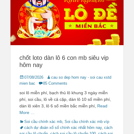
chốt loto dàn lô 6 con mb siêu vip
hôm nay
Posted
Author
07/08/2026
cau so dep hom nay - soi cau xstd
on
mien bac
85 Comments
soi lô miễn phí, bạch thủ lô khung 3 ngày miễn
phí, soi cầu, lô về cả cặp, dàn lô 10 số miền phí,
dàn lô xiên 3, lô 6 số miền bắc miễn phí,
Read
More …
Categories
Tags
Soi cầu chính xác mb
,
Soi cầu chính xác mb víp
cách dự đoán xổ số chính xác nhất hôm nay
,
cách
soi cầu lô chuẩn
,
cách soi cầu lô chuẩn 100
,
cách soi