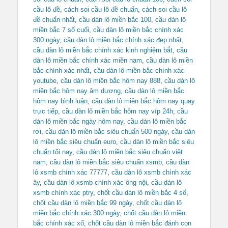
cầu lô đề
,
cách soi cầu lô đề chuẩn
,
cách soi cầu lô
đề chuẩn nhất
,
cầu dàn lô miền bắc 100
,
cầu dàn lô
miền bắc 7 số cuối
,
cầu dàn lô miền bắc chính xác
300 ngày
,
cầu dàn lô miền bắc chính xác đẹp nhất
,
cầu dàn lô miền bắc chính xác kinh nghiệm bắt
,
cầu
dàn lô miền bắc chính xác miền nam
,
cầu dàn lô miền
bắc chính xác nhất
,
cầu dàn lô miền bắc chính xác
youtube
,
cầu dàn lô miền bắc hôm nay 888
,
cầu dàn lô
miền bắc hôm nay âm dương
,
cầu dàn lô miền bắc
hôm nay bình luận
,
cầu dàn lô miền bắc hôm nay quay
trực tiếp
,
cầu dàn lô miền bắc hôm nay víp 24h
,
cầu
dàn lô miền bắc ngày hôm nay
,
cầu dàn lô miền bắc
rơi
,
cầu dàn lô miền bắc siêu chuẩn 500 ngày
,
cầu dàn
lô miền bắc siêu chuẩn euro
,
cầu dàn lô miền bắc siêu
chuẩn tối nay
,
cầu dàn lô miền bắc siêu chuẩn việt
nam
,
cầu dàn lô miền bắc siêu chuẩn xsmb
,
cầu dàn
lô xsmb chính xác 77777
,
cầu dàn lô xsmb chính xác
ây
,
cầu dàn lô xsmb chính xác ông nội
,
cầu dàn lô
xsmb chính xác ptry
,
chốt cầu dàn lô miền bắc 4 số
,
chốt cầu dàn lô miền bắc 99 ngày
,
chốt cầu dàn lô
miền bắc chính xác 300 ngày
,
chốt cầu dàn lô miền
bắc chính xác xổ
,
chốt cầu dàn lô miền bắc đánh con