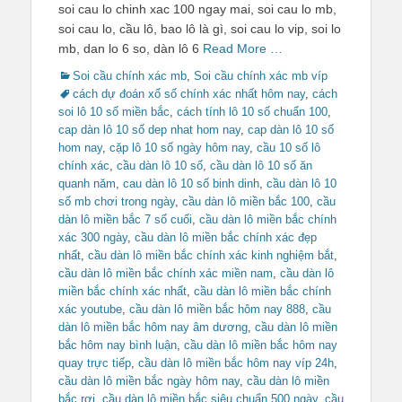
soi cau lo chinh xac 100 ngay mai, soi cau lo mb,
soi cau lo, cầu lô, bao lô là gì, soi cau lo vip, soi lo
mb, dan lo 6 so, dàn lô 6
Read More …
Categories
Tags
Soi cầu chính xác mb
,
Soi cầu chính xác mb víp
cách dự đoán xổ số chính xác nhất hôm nay
,
cách
soi lô 10 số miền bắc
,
cách tính lô 10 số chuẩn 100
,
cap dàn lô 10 số dep nhat hom nay
,
cap dàn lô 10 số
hom nay
,
cặp lô 10 số ngày hôm nay
,
cầu 10 số lô
chính xác
,
cầu dàn lô 10 số
,
cầu dàn lô 10 số ăn
quanh năm
,
cau dàn lô 10 số binh dinh
,
cầu dàn lô 10
số mb chơi trong ngày
,
cầu dàn lô miền bắc 100
,
cầu
dàn lô miền bắc 7 số cuối
,
cầu dàn lô miền bắc chính
xác 300 ngày
,
cầu dàn lô miền bắc chính xác đẹp
nhất
,
cầu dàn lô miền bắc chính xác kinh nghiệm bắt
,
cầu dàn lô miền bắc chính xác miền nam
,
cầu dàn lô
miền bắc chính xác nhất
,
cầu dàn lô miền bắc chính
xác youtube
,
cầu dàn lô miền bắc hôm nay 888
,
cầu
dàn lô miền bắc hôm nay âm dương
,
cầu dàn lô miền
bắc hôm nay bình luận
,
cầu dàn lô miền bắc hôm nay
quay trực tiếp
,
cầu dàn lô miền bắc hôm nay víp 24h
,
cầu dàn lô miền bắc ngày hôm nay
,
cầu dàn lô miền
bắc rơi
,
cầu dàn lô miền bắc siêu chuẩn 500 ngày
,
cầu