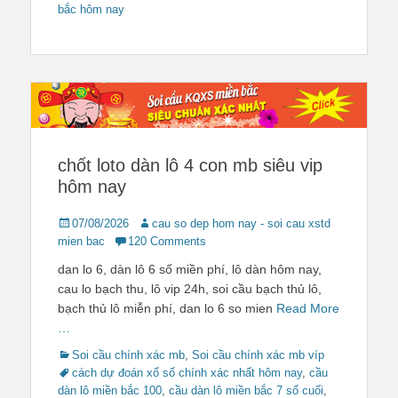
bắc hôm nay
chốt loto dàn lô 4 con mb siêu vip
hôm nay
Posted
Author
07/08/2026
cau so dep hom nay - soi cau xstd
on
mien bac
120 Comments
dan lo 6, dàn lô 6 số miền phí, lô dàn hôm nay,
cau lo bạch thu, lô vip 24h, soi cầu bạch thủ lô,
bạch thủ lô miễn phí, dan lo 6 so mien
Read More
…
Categories
Tags
Soi cầu chính xác mb
,
Soi cầu chính xác mb víp
cách dự đoán xổ số chính xác nhất hôm nay
,
cầu
dàn lô miền bắc 100
,
cầu dàn lô miền bắc 7 số cuối
,