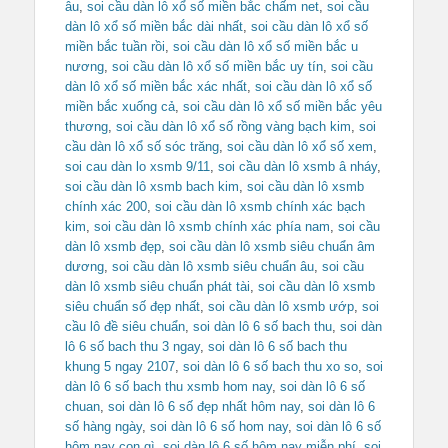
âu
,
soi cầu dàn lô xổ số miền bắc chấm net
,
soi cầu
dàn lô xổ số miền bắc dài nhất
,
soi cầu dàn lô xổ số
miền bắc tuần rồi
,
soi cầu dàn lô xổ số miền bắc u
nương
,
soi cầu dàn lô xổ số miền bắc uy tín
,
soi cầu
dàn lô xổ số miền bắc xác nhất
,
soi cầu dàn lô xổ số
miền bắc xuống cả
,
soi cầu dàn lô xổ số miền bắc yêu
thương
,
soi cầu dàn lô xổ số rồng vàng bạch kim
,
soi
cầu dàn lô xổ số sóc trăng
,
soi cầu dàn lô xổ số xem
,
soi cau dàn lo xsmb 9/11
,
soi cầu dàn lô xsmb â nháy
,
soi cầu dàn lô xsmb bach kim
,
soi cầu dàn lô xsmb
chính xác 200
,
soi cầu dàn lô xsmb chính xác bạch
kim
,
soi cầu dàn lô xsmb chính xác phía nam
,
soi cầu
dàn lô xsmb đẹp
,
soi cầu dàn lô xsmb siêu chuẩn âm
dương
,
soi cầu dàn lô xsmb siêu chuẩn âu
,
soi cầu
dàn lô xsmb siêu chuẩn phát tài
,
soi cầu dàn lô xsmb
siêu chuẩn số đẹp nhất
,
soi cầu dàn lô xsmb ướp
,
soi
cầu lô đề siêu chuẩn
,
soi dàn lô 6 số bach thu
,
soi dàn
lô 6 số bach thu 3 ngay
,
soi dàn lô 6 số bach thu
khung 5 ngay 2107
,
soi dàn lô 6 số bach thu xo so
,
soi
dàn lô 6 số bach thu xsmb hom nay
,
soi dàn lô 6 số
chuan
,
soi dàn lô 6 số đẹp nhất hôm nay
,
soi dàn lô 6
số hàng ngày
,
soi dàn lô 6 số hom nay
,
soi dàn lô 6 số
hôm nay con gì
,
soi dàn lô 6 số hôm nay miễn phí
,
soi