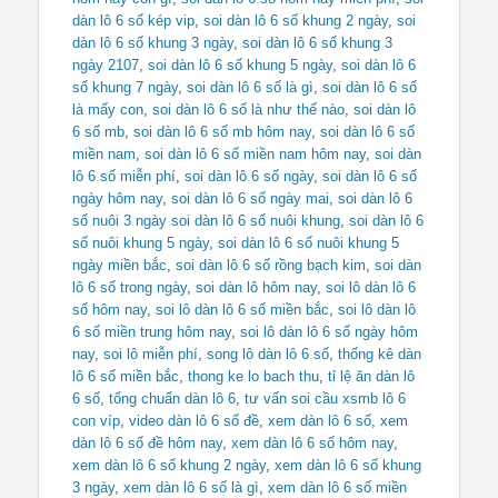
dàn lô 6 số kép vip
,
soi dàn lô 6 số khung 2 ngày
,
soi
dàn lô 6 số khung 3 ngày
,
soi dàn lô 6 số khung 3
ngày 2107
,
soi dàn lô 6 số khung 5 ngày
,
soi dàn lô 6
số khung 7 ngày
,
soi dàn lô 6 số là gì
,
soi dàn lô 6 số
là mấy con
,
soi dàn lô 6 số là như thế nào
,
soi dàn lô
6 số mb
,
soi dàn lô 6 số mb hôm nay
,
soi dàn lô 6 số
miền nam
,
soi dàn lô 6 số miền nam hôm nay
,
soi dàn
lô 6 số miễn phí
,
soi dàn lô 6 số ngày
,
soi dàn lô 6 số
ngày hôm nay
,
soi dàn lô 6 số ngày mai
,
soi dàn lô 6
số nuôi 3 ngày soi dàn lô 6 số nuôi khung
,
soi dàn lô 6
số nuôi khung 5 ngày
,
soi dàn lô 6 số nuôi khung 5
ngày miền bắc
,
soi dàn lô 6 số rồng bạch kim
,
soi dàn
lô 6 số trong ngày
,
soi dàn lô hôm nay
,
soi lô dàn lô 6
số hôm nay
,
soi lô dàn lô 6 số miền bắc
,
soi lô dàn lô
6 số miền trung hôm nay
,
soi lô dàn lô 6 số ngày hôm
nay
,
soi lô miễn phí
,
song lô dàn lô 6 số
,
thống kê dàn
lô 6 số miền bắc
,
thong ke lo bach thu
,
tỉ lệ ăn dàn lô
6 số
,
tổng chuẩn dàn lô 6
,
tư vấn soi cầu xsmb lô 6
con víp
,
video dàn lô 6 số đề
,
xem dàn lô 6 số
,
xem
dàn lô 6 số đề hôm nay
,
xem dàn lô 6 số hôm nay
,
xem dàn lô 6 số khung 2 ngày
,
xem dàn lô 6 số khung
3 ngày
,
xem dàn lô 6 số là gì
,
xem dàn lô 6 số miền