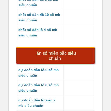
siêu chuẩn
chốt số dàn đề 10 số mb
siêu chuẩn
chốt số dàn lô 4 số mb
siêu chuẩn
ăn số miền bắc siêu
chuẩn
dự đoán dàn lô 6 số mb
siêu chuẩn
dự đoán dàn lô 8 số mb
siêu chuẩn
dự đoán dàn lô xiên 2
mb siêu chuẩn