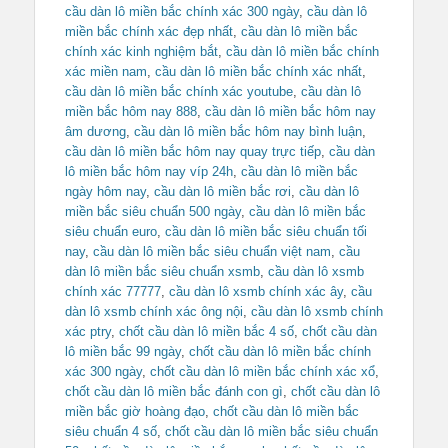
cầu dàn lô miền bắc chính xác 300 ngày
,
cầu dàn lô
miền bắc chính xác đẹp nhất
,
cầu dàn lô miền bắc
chính xác kinh nghiệm bắt
,
cầu dàn lô miền bắc chính
xác miền nam
,
cầu dàn lô miền bắc chính xác nhất
,
cầu dàn lô miền bắc chính xác youtube
,
cầu dàn lô
miền bắc hôm nay 888
,
cầu dàn lô miền bắc hôm nay
âm dương
,
cầu dàn lô miền bắc hôm nay bình luận
,
cầu dàn lô miền bắc hôm nay quay trực tiếp
,
cầu dàn
lô miền bắc hôm nay víp 24h
,
cầu dàn lô miền bắc
ngày hôm nay
,
cầu dàn lô miền bắc rơi
,
cầu dàn lô
miền bắc siêu chuẩn 500 ngày
,
cầu dàn lô miền bắc
siêu chuẩn euro
,
cầu dàn lô miền bắc siêu chuẩn tối
nay
,
cầu dàn lô miền bắc siêu chuẩn việt nam
,
cầu
dàn lô miền bắc siêu chuẩn xsmb
,
cầu dàn lô xsmb
chính xác 77777
,
cầu dàn lô xsmb chính xác ây
,
cầu
dàn lô xsmb chính xác ông nội
,
cầu dàn lô xsmb chính
xác ptry
,
chốt cầu dàn lô miền bắc 4 số
,
chốt cầu dàn
lô miền bắc 99 ngày
,
chốt cầu dàn lô miền bắc chính
xác 300 ngày
,
chốt cầu dàn lô miền bắc chính xác xổ
,
chốt cầu dàn lô miền bắc đánh con gì
,
chốt cầu dàn lô
miền bắc giờ hoàng đạo
,
chốt cầu dàn lô miền bắc
siêu chuẩn 4 số
,
chốt cầu dàn lô miền bắc siêu chuẩn