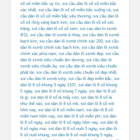
xổ số miền bắc uy tín
,
soi cầu dàn lô xổ số miền bắc
xác nhất
,
soi cầu dàn lô xổ số miền bắc xuống cả
,
soi
cầu dàn lô xổ số miền bắc yêu thương
,
soi cầu dàn lô
xổ số rồng vàng bạch kim
,
soi cầu dàn lô xổ số sóc
trăng
,
soi cầu dàn lô xổ số xem
,
soi cau dàn lo xsmb
9/11
,
soi cầu dàn lô xsmb â nháy
,
soi cầu dàn lô xsmb
bach kim
,
soi cầu dàn lô xsmb chính xác 200
,
soi cầu
dàn lô xsmb chính xác bạch kim
,
soi cầu dàn lô xsmb
chính xác phía nam
,
soi cầu dàn lô xsmb đẹp
,
soi cầu
dàn lô xsmb siêu chuẩn âm dương
,
soi cầu dàn lô
xsmb siêu chuẩn âu
,
soi cầu dàn lô xsmb siêu chuẩn
phát tài
,
soi cầu dàn lô xsmb siêu chuẩn số đẹp nhất
,
soi cầu dàn lô xsmb ướp
,
soi cầu lô đẹp miền bắc
,
soi
dàn lô 8 số khung 3 ngày 2107
,
soi dàn lô 8 số khung
5 ngày
,
soi dàn lô 8 số khung 7 ngày
,
soi dàn lô 8 số
là gì
,
soi dàn lô 8 số là mấy con
,
soi dàn lô 8 số là
như thế nào
,
soi dàn lô 8 số mb
,
soi dàn lô 8 số mb
hôm nay
,
soi dàn lô 8 số miền nam
,
soi dàn lô 8 số
miền nam hôm nay
,
soi dàn lô 8 số miễn phí
,
soi dàn
lô 8 số ngày
,
soi dàn lô 8 số ngày hôm nay
,
soi dàn lô
8 số ngày mai
,
soi dàn lô 8 số nuôi 3 ngày
,
soi dàn lô
8 số nuôi khung
,
soi dàn lô 8 số nuôi khung 5 ngày
,