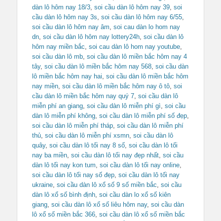
dàn lô hôm nay 18/3
,
soi cầu dàn lô hôm nay 39
,
soi
cầu dàn lô hôm nay 3s
,
soi cầu dàn lô hôm nay 6/55
,
soi cầu dàn lô hôm nay âm
,
soi cau dàn lo hom nay
dn
,
soi cầu dàn lô hôm nay lottery24h
,
soi cầu dàn lô
hôm nay miền bắc
,
soi cau dàn lô hom nay youtube
,
soi cầu dàn lô mb
,
soi cầu dàn lô miền bắc hôm nay 4
tây
,
soi cầu dàn lô miền bắc hôm nay 568
,
soi cầu dàn
lô miền bắc hôm nay hai
,
soi cầu dàn lô miền bắc hôm
nay miền
,
soi cầu dàn lô miền bắc hôm nay ô tô
,
soi
cầu dàn lô miền bắc hôm nay quý 7
,
soi cầu dàn lô
miễn phí an giang
,
soi cầu dàn lô miễn phí gì
,
soi cầu
dàn lô miễn phí không
,
soi cầu dàn lô miễn phí số đẹp
,
soi cầu dàn lô miễn phí tháp
,
soi cầu dàn lô miễn phí
thủ
,
soi cầu dàn lô miễn phí xsmn
,
soi cầu dàn lô
quây
,
soi cầu dàn lô tối nay 8 số
,
soi cầu dàn lô tối
nay ba miền
,
soi cầu dàn lô tối nay đẹp nhất
,
soi cầu
dàn lô tối nay kon tum
,
soi cầu dàn lô tối nay online
,
soi cầu dàn lô tối nay số đẹp
,
soi cầu dàn lô tối nay
ukraine
,
soi cầu dàn lô xổ số 9 số miền bắc
,
soi cầu
dàn lô xổ số bình định
,
soi cầu dàn lo xổ số kiên
giang
,
soi cầu dàn lô xổ số liêu hôm nay
,
soi cầu dàn
lô xổ số miền bắc 366
,
soi cầu dàn lô xổ số miền bắc