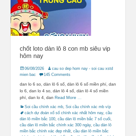
chốt loto dàn lô 8 con mb siêu vip
hôm nay
Posted
Author
06/08/2026
cau so dep hom nay - soi cau xstd
on
mien bac
145 Comments
dan lo 6 so, dàn lô 6 số, dàn lô 6 số miền phí, dan
lo 6, dan lo 4 so, dàn lô 4 số, dàn lô 4 số miền
phí, dan lo 4, dan
Read More …
Categories
Tags
Soi cầu chính xác mb
,
Soi cầu chính xác mb víp
cách dự đoán xổ số chính xác nhất hôm nay
,
cầu
dàn lô miền bắc 100
,
cầu dàn lô miền bắc 7 số cuối
,
cầu dàn lô miền bắc chính xác 300 ngày
,
cầu dàn lô
miền bắc chính xác đẹp nhất
,
cầu dàn lô miền bắc