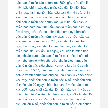
cầu dàn lô miền bắc chính xác 300 ngày
,
cầu dàn lô
miền bắc chính xác đẹp nhất
,
cầu dàn lô miền bắc
chính xác kinh nghiệm bắt
,
cầu dàn lô miền bắc chính
xác miền nam
,
cầu dàn lô miền bắc chính xác nhất
,
cầu dàn lô miền bắc chính xác youtube
,
cầu dàn lô
miền bắc hôm nay 888
,
cầu dàn lô miền bắc hôm nay
âm dương
,
cầu dàn lô miền bắc hôm nay bình luận
,
cầu dàn lô miền bắc hôm nay quay trực tiếp
,
cầu dàn
lô miền bắc hôm nay víp 24h
,
cầu dàn lô miền bắc
ngày hôm nay
,
cầu dàn lô miền bắc rơi
,
cầu dàn lô
miền bắc siêu chuẩn 500 ngày
,
cầu dàn lô miền bắc
siêu chuẩn euro
,
cầu dàn lô miền bắc siêu chuẩn tối
nay
,
cầu dàn lô miền bắc siêu chuẩn việt nam
,
cầu
dàn lô miền bắc siêu chuẩn xsmb
,
cầu dàn lô xsmb
chính xác 77777
,
cầu dàn lô xsmb chính xác ây
,
cầu
dàn lô xsmb chính xác ông nội
,
cầu dàn lô xsmb chính
xác ptry
,
chốt cầu dàn lô miền bắc 4 số
,
chốt cầu dàn
lô miền bắc 99 ngày
,
chốt cầu dàn lô miền bắc chính
xác 300 ngày
,
chốt cầu dàn lô miền bắc chính xác xổ
,
chốt cầu dàn lô miền bắc đánh con gì
,
chốt cầu dàn lô
miền bắc giờ hoàng đạo
,
chốt cầu dàn lô miền bắc
siêu chuẩn 4 số
,
chốt cầu dàn lô miền bắc siêu chuẩn