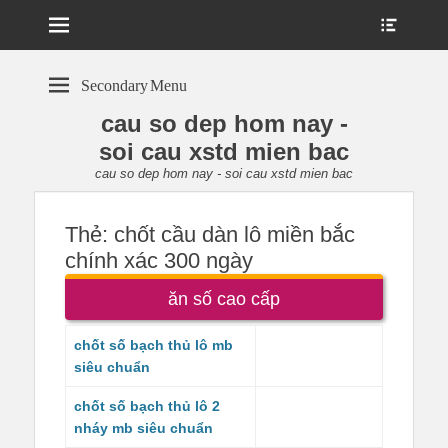
Menu
Show
Heade
Sideb
Conte
Secondary Menu
cau so dep hom nay -
soi cau xstd mien bac
cau so dep hom nay - soi cau xstd mien bac
Thẻ:
chốt cầu dàn lô miền bắc
chính xác 300 ngày
ăn số cao cấp
chốt số bạch thủ lô mb
siêu chuẩn
chốt số bạch thủ lô 2
nháy mb siêu chuẩn