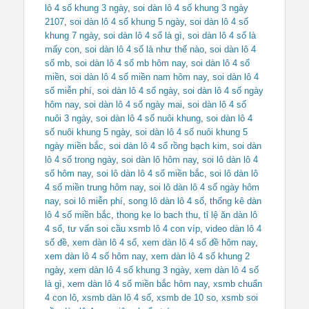
lô 4 số khung 3 ngày
,
soi dàn lô 4 số khung 3 ngày
2107
,
soi dàn lô 4 số khung 5 ngày
,
soi dàn lô 4 số
khung 7 ngày
,
soi dàn lô 4 số là gì
,
soi dàn lô 4 số là
mấy con
,
soi dàn lô 4 số là như thế nào
,
soi dàn lô 4
số mb
,
soi dàn lô 4 số mb hôm nay
,
soi dàn lô 4 số
miền
,
soi dàn lô 4 số miền nam hôm nay
,
soi dàn lô 4
số miễn phí
,
soi dàn lô 4 số ngày
,
soi dàn lô 4 số ngày
hôm nay
,
soi dàn lô 4 số ngày mai
,
soi dàn lô 4 số
nuôi 3 ngày
,
soi dàn lô 4 số nuôi khung
,
soi dàn lô 4
số nuôi khung 5 ngày
,
soi dàn lô 4 số nuôi khung 5
ngày miền bắc
,
soi dàn lô 4 số rồng bạch kim
,
soi dàn
lô 4 số trong ngày
,
soi dàn lô hôm nay
,
soi lô dàn lô 4
số hôm nay
,
soi lô dàn lô 4 số miền bắc
,
soi lô dàn lô
4 số miền trung hôm nay
,
soi lô dàn lô 4 số ngày hôm
nay
,
soi lô miễn phí
,
song lô dàn lô 4 số
,
thống kê dàn
lô 4 số miền bắc
,
thong ke lo bach thu
,
tỉ lệ ăn dàn lô
4 số
,
tư vấn soi cầu xsmb lô 4 con víp
,
video dàn lô 4
số đề
,
xem dàn lô 4 số
,
xem dàn lô 4 số đề hôm nay
,
xem dàn lô 4 số hôm nay
,
xem dàn lô 4 số khung 2
ngày
,
xem dàn lô 4 số khung 3 ngày
,
xem dàn lô 4 số
là gì
,
xem dàn lô 4 số miền bắc hôm nay
,
xsmb chuẩn
4 con lô
,
xsmb dàn lô 4 số
,
xsmb de 10 so
,
xsmb soi