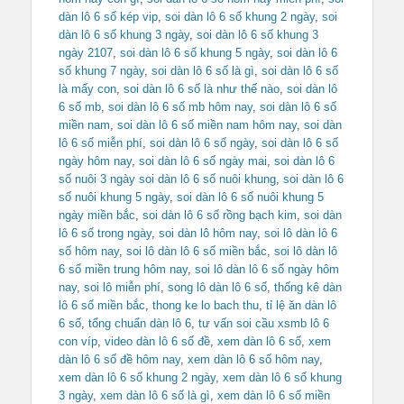
dàn lô 6 số kép vip
,
soi dàn lô 6 số khung 2 ngày
,
soi
dàn lô 6 số khung 3 ngày
,
soi dàn lô 6 số khung 3
ngày 2107
,
soi dàn lô 6 số khung 5 ngày
,
soi dàn lô 6
số khung 7 ngày
,
soi dàn lô 6 số là gì
,
soi dàn lô 6 số
là mấy con
,
soi dàn lô 6 số là như thế nào
,
soi dàn lô
6 số mb
,
soi dàn lô 6 số mb hôm nay
,
soi dàn lô 6 số
miền nam
,
soi dàn lô 6 số miền nam hôm nay
,
soi dàn
lô 6 số miễn phí
,
soi dàn lô 6 số ngày
,
soi dàn lô 6 số
ngày hôm nay
,
soi dàn lô 6 số ngày mai
,
soi dàn lô 6
số nuôi 3 ngày soi dàn lô 6 số nuôi khung
,
soi dàn lô 6
số nuôi khung 5 ngày
,
soi dàn lô 6 số nuôi khung 5
ngày miền bắc
,
soi dàn lô 6 số rồng bạch kim
,
soi dàn
lô 6 số trong ngày
,
soi dàn lô hôm nay
,
soi lô dàn lô 6
số hôm nay
,
soi lô dàn lô 6 số miền bắc
,
soi lô dàn lô
6 số miền trung hôm nay
,
soi lô dàn lô 6 số ngày hôm
nay
,
soi lô miễn phí
,
song lô dàn lô 6 số
,
thống kê dàn
lô 6 số miền bắc
,
thong ke lo bach thu
,
tỉ lệ ăn dàn lô
6 số
,
tổng chuẩn dàn lô 6
,
tư vấn soi cầu xsmb lô 6
con víp
,
video dàn lô 6 số đề
,
xem dàn lô 6 số
,
xem
dàn lô 6 số đề hôm nay
,
xem dàn lô 6 số hôm nay
,
xem dàn lô 6 số khung 2 ngày
,
xem dàn lô 6 số khung
3 ngày
,
xem dàn lô 6 số là gì
,
xem dàn lô 6 số miền