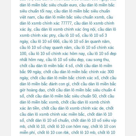
dàn lô miền bắc siêu chuẩn euro
,
cầu dàn lô miền bắc
siêu chuẩn tối nay
,
cầu dàn lô miền bắc siêu chuẩn
việt nam
,
cầu dàn lô miền bắc siêu chuẩn xsmb
,
cầu
dàn lô xsmb chính xác 77777
,
cầu dàn lô xsmb chính
xác ây
,
cầu dàn lô xsmb chính xác ông nội
,
cầu dàn lô
xsmb chính xác ptry
,
cầu lô 10 số
,
cầu lô 10 số 3
ngày
,
cầu lô 10 số 666
,
cầu lô 10 số ăn quanh năm
,
cầu lô 10 số chạy quanh năm
,
cầu lô 10 số chính xác
100
,
cầu lô 10 số chính xác hôm nay
,
cầu lô 10 số đẹp
nhất hôm nay
,
cầu lô 10 số siêu đẹp
,
cau song thu
,
chốt cầu dàn lô miền bắc 4 số
,
chốt cầu dàn lô miền
bắc 99 ngày
,
chốt cầu dàn lô miền bắc chính xác 300
ngày
,
chốt cầu dàn lô miền bắc chính xác xổ
,
chốt cầu
dàn lô miền bắc đánh con gì
,
chốt cầu dàn lô miền bắc
giờ hoàng đạo
,
chốt cầu dàn lô miền bắc siêu chuẩn 4
số
,
chốt cầu dàn lô miền bắc siêu chuẩn 50
,
chốt cầu
dàn lô miền bắc xsmb
,
chốt cầu dàn lô xsmb chính
xác ăn tiền
,
chốt cầu dàn lô xsmb chính xác de
,
chốt
cầu dàn lô xsmb chính xác miền bắc
,
chốt dàn lô 10
số
,
chốt dàn lô 10 số chuẩn
,
chốt dàn lô 10 số siêu vip
mb
,
chốt lô 10
,
chốt lô 10 con hôm nay
,
chốt lô 10 con
miễn phí
,
chốt lô 10 con rbk
,
chốt lô 10 mb
,
chốt lô 10