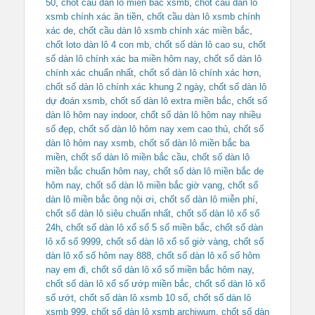
50
,
chốt cầu dàn lô miền bắc xsmb
,
chốt cầu dàn lô
xsmb chính xác ăn tiền
,
chốt cầu dàn lô xsmb chính
xác de
,
chốt cầu dàn lô xsmb chính xác miền bắc
,
chốt loto dàn lô 4 con mb
,
chốt số dàn lô cao su
,
chốt
số dàn lô chính xác ba miền hôm nay
,
chốt số dàn lô
chính xác chuẩn nhất
,
chốt số dàn lô chính xác hơn
,
chốt số dàn lô chính xác khung 2 ngày
,
chốt số dàn lô
dự đoán xsmb
,
chốt số dàn lô extra miền bắc
,
chốt số
dàn lô hôm nay indoor
,
chốt số dàn lô hôm nay nhiều
số đẹp
,
chốt số dàn lô hôm nay xem cao thủ
,
chốt số
dàn lô hôm nay xsmb
,
chốt số dàn lô miền bắc ba
miền
,
chốt số dàn lô miền bắc cầu
,
chốt số dàn lô
miền bắc chuẩn hôm nay
,
chốt số dàn lô miền bắc de
hôm nay
,
chốt số dàn lô miền bắc giờ vang
,
chốt số
dàn lô miền bắc ông nội ơi
,
chốt số dàn lô miễn phí
,
chốt số dàn lô siêu chuẩn nhất
,
chốt số dàn lô xổ số
24h
,
chốt số dàn lô xổ số 5 số miền bắc
,
chốt số dàn
lô xổ số 9999
,
chốt số dàn lô xổ số giờ vàng
,
chốt số
dàn lô xổ số hôm nay 888
,
chốt số dàn lô xổ số hôm
nay em đi
,
chốt số dàn lô xổ số miền bắc hôm nay
,
chốt số dàn lô xổ số ướp miền bắc
,
chốt số dàn lô xổ
số ướt
,
chốt số dàn lô xsmb 10 số
,
chốt số dàn lô
xsmb 999
,
chốt số dàn lô xsmb archiwum
,
chốt số dàn