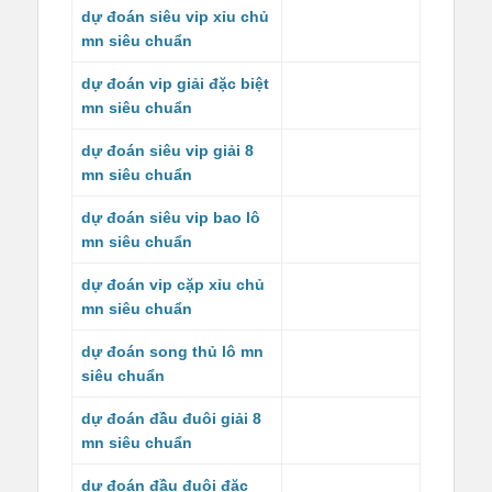
dự đoán siêu vip xỉu chủ
mn siêu chuẩn
dự đoán vip giải đặc biệt
mn siêu chuẩn
dự đoán siêu vip giải 8
mn siêu chuẩn
dự đoán siêu vip bao lô
mn siêu chuẩn
dự đoán vip cặp xỉu chủ
mn siêu chuẩn
dự đoán song thủ lô mn
siêu chuẩn
dự đoán đầu đuôi giải 8
mn siêu chuẩn
dự đoán đầu đuôi đặc