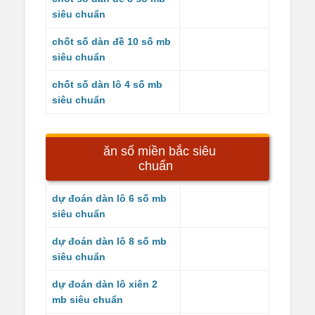
siêu chuẩn
chốt số dàn đề 10 số mb
siêu chuẩn
chốt số dàn lô 4 số mb
siêu chuẩn
ăn số miền bắc siêu
chuẩn
dự đoán dàn lô 6 số mb
siêu chuẩn
dự đoán dàn lô 8 số mb
siêu chuẩn
dự đoán dàn lô xiên 2
mb siêu chuẩn