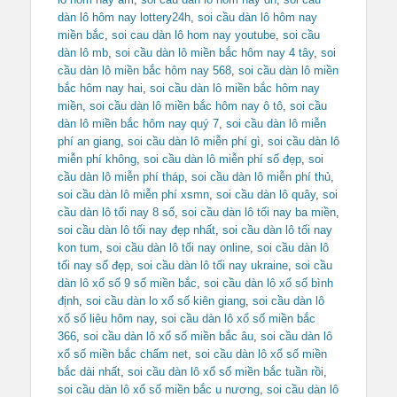
dàn lô hôm nay lottery24h
,
soi cầu dàn lô hôm nay
miền bắc
,
soi cau dàn lô hom nay youtube
,
soi cầu
dàn lô mb
,
soi cầu dàn lô miền bắc hôm nay 4 tây
,
soi
cầu dàn lô miền bắc hôm nay 568
,
soi cầu dàn lô miền
bắc hôm nay hai
,
soi cầu dàn lô miền bắc hôm nay
miền
,
soi cầu dàn lô miền bắc hôm nay ô tô
,
soi cầu
dàn lô miền bắc hôm nay quý 7
,
soi cầu dàn lô miễn
phí an giang
,
soi cầu dàn lô miễn phí gì
,
soi cầu dàn lô
miễn phí không
,
soi cầu dàn lô miễn phí số đẹp
,
soi
cầu dàn lô miễn phí tháp
,
soi cầu dàn lô miễn phí thủ
,
soi cầu dàn lô miễn phí xsmn
,
soi cầu dàn lô quây
,
soi
cầu dàn lô tối nay 8 số
,
soi cầu dàn lô tối nay ba miền
,
soi cầu dàn lô tối nay đẹp nhất
,
soi cầu dàn lô tối nay
kon tum
,
soi cầu dàn lô tối nay online
,
soi cầu dàn lô
tối nay số đẹp
,
soi cầu dàn lô tối nay ukraine
,
soi cầu
dàn lô xổ số 9 số miền bắc
,
soi cầu dàn lô xổ số bình
định
,
soi cầu dàn lo xổ số kiên giang
,
soi cầu dàn lô
xổ số liêu hôm nay
,
soi cầu dàn lô xổ số miền bắc
366
,
soi cầu dàn lô xổ số miền bắc âu
,
soi cầu dàn lô
xổ số miền bắc chấm net
,
soi cầu dàn lô xổ số miền
bắc dài nhất
,
soi cầu dàn lô xổ số miền bắc tuần rồi
,
soi cầu dàn lô xổ số miền bắc u nương
,
soi cầu dàn lô