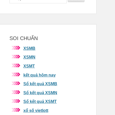
SOI CHUẨN
XSMB
XSMN
XSMT
kết quả hôm nay
Sổ kết quả XSMB
Sổ kết quả XSMN
Sổ kết quả XSMT
xổ số vietlott