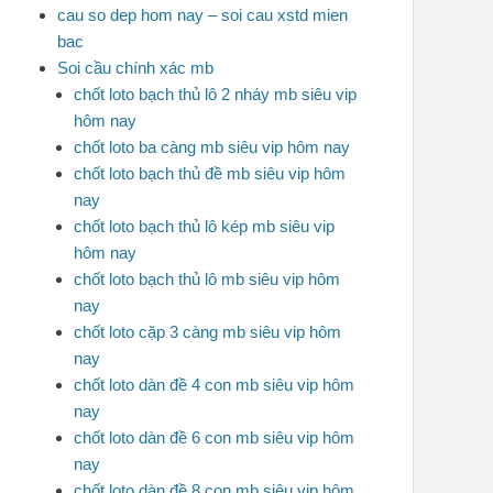
cau so dep hom nay – soi cau xstd mien
bac
Soi cầu chính xác mb
chốt loto bạch thủ lô 2 nháy mb siêu vip
hôm nay
chốt loto ba càng mb siêu vip hôm nay
chốt loto bạch thủ đề mb siêu vip hôm
nay
chốt loto bạch thủ lô kép mb siêu vip
hôm nay
chốt loto bạch thủ lô mb siêu vip hôm
nay
chốt loto cặp 3 càng mb siêu vip hôm
nay
chốt loto dàn đề 4 con mb siêu vip hôm
nay
chốt loto dàn đề 6 con mb siêu vip hôm
nay
chốt loto dàn đề 8 con mb siêu vip hôm