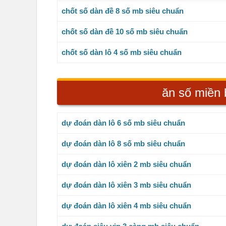
chốt số dàn đề 8 số mb siêu chuẩn
chốt số dàn đề 10 số mb siêu chuẩn
chốt số dàn lô 4 số mb siêu chuẩn
ăn số miền 
dự đoán dàn lô 6 số mb siêu chuẩn
dự đoán dàn lô 8 số mb siêu chuẩn
dự đoán dàn lô xiên 2 mb siêu chuẩn
dự đoán dàn lô xiên 3 mb siêu chuẩn
dự đoán dàn lô xiên 4 mb siêu chuẩn