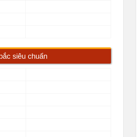
bắc siêu chuẩn