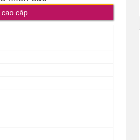
 cao cấp