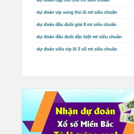
dự đoán vip song thủ lô mt siêu chuẩn
dự đoán đầu đuôi giải 8 mt siêu chuẩn
dự đoán đầu đuôi đặc biệt mt siêu chuẩn
dự đoán siêu vip lô 3 số mt siêu chuẩn