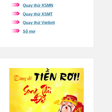
Quay thử XSMN
Quay thử XSMT
Quay thử Vietlott
Sổ mơ