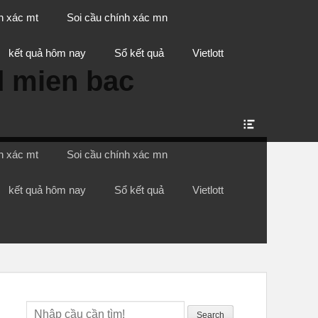
h xác mt
Soi cầu chính xác mn
kết quả hôm nay
Sổ kết quả
Vietlott
d mien bac
Show
Header
Sidebar
h xác mt
Soi cầu chính xác mn
Content
kết quả hôm nay
Sổ kết quả
Vietlott
Search