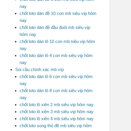
nay
chốt loto dàn đề 10 con mb siêu vip hôm
nay
chốt loto dàn đề đầu đuôi mb siêu vip
hôm nay
chốt loto dàn lô 10 con mb siêu vip hôm
nay
chốt loto dàn lô 4 con mb siêu vip hôm
nay
Soi cầu chính xác mb víp
chốt loto dàn lô 6 con mb siêu vip hôm
nay
chốt loto dàn lô 8 con mb siêu vip hôm
nay
chốt loto lô xiên 2 mb siêu vip hôm nay
chốt loto lô xiên 3 mb siêu vip hôm nay
chốt loto lô xiên 4 mb siêu vip hôm nay
chốt loto song thủ đề mb siêu vip hôm