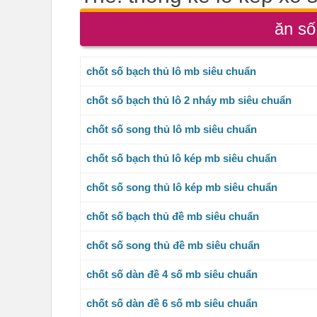
ăn số
chốt số bạch thủ lô mb siêu chuẩn
chốt số bạch thủ lô 2 nháy mb siêu chuẩn
chốt số song thủ lô mb siêu chuẩn
chốt số bạch thủ lô kép mb siêu chuẩn
chốt số song thủ lô kép mb siêu chuẩn
chốt số bạch thủ đề mb siêu chuẩn
chốt số song thủ đề mb siêu chuẩn
chốt số dàn đề 4 số mb siêu chuẩn
chốt số dàn đề 6 số mb siêu chuẩn