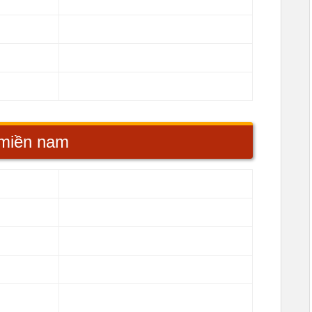
 miền nam