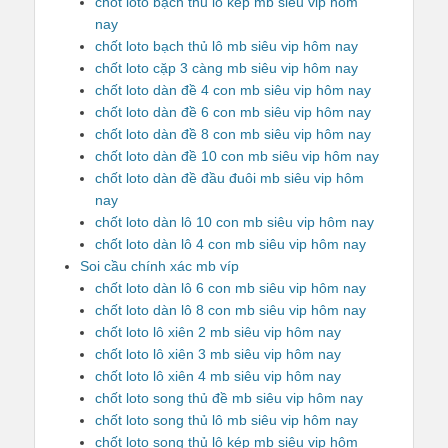
chốt loto bạch thủ lô kép mb siêu vip hôm
nay
chốt loto bạch thủ lô mb siêu vip hôm nay
chốt loto cặp 3 càng mb siêu vip hôm nay
chốt loto dàn đề 4 con mb siêu vip hôm nay
chốt loto dàn đề 6 con mb siêu vip hôm nay
chốt loto dàn đề 8 con mb siêu vip hôm nay
chốt loto dàn đề 10 con mb siêu vip hôm nay
chốt loto dàn đề đầu đuôi mb siêu vip hôm
nay
chốt loto dàn lô 10 con mb siêu vip hôm nay
chốt loto dàn lô 4 con mb siêu vip hôm nay
Soi cầu chính xác mb víp
chốt loto dàn lô 6 con mb siêu vip hôm nay
chốt loto dàn lô 8 con mb siêu vip hôm nay
chốt loto lô xiên 2 mb siêu vip hôm nay
chốt loto lô xiên 3 mb siêu vip hôm nay
chốt loto lô xiên 4 mb siêu vip hôm nay
chốt loto song thủ đề mb siêu vip hôm nay
chốt loto song thủ lô mb siêu vip hôm nay
chốt loto song thủ lô kép mb siêu vip hôm