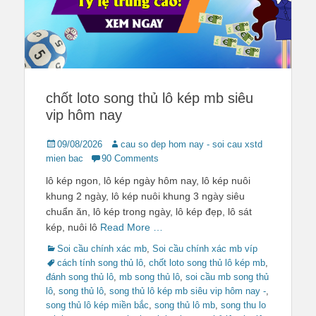
chốt loto song thủ lô kép mb siêu
vip hôm nay
Posted
Author
09/08/2026
cau so dep hom nay - soi cau xstd
on
mien bac
90 Comments
lô kép ngon, lô kép ngày hôm nay, lô kép nuôi
khung 2 ngày, lô kép nuôi khung 3 ngày siêu
chuẩn ăn, lô kép trong ngày, lô kép đẹp, lô sát
kép, nuôi lô
Read More …
Categories
Tags
Soi cầu chính xác mb
,
Soi cầu chính xác mb víp
cách tính song thủ lô
,
chốt loto song thủ lô kép mb
,
đánh song thủ lô
,
mb song thủ lô
,
soi cầu mb song thủ
lô
,
song thủ lô
,
song thủ lô kép mb siêu vip hôm nay -
,
song thủ lô kép miền bắc
,
song thủ lô mb
,
song thu lo