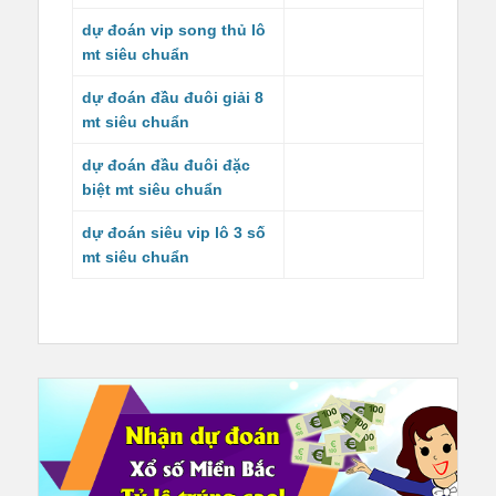
dự đoán vip song thủ lô
mt siêu chuẩn
dự đoán đầu đuôi giải 8
mt siêu chuẩn
dự đoán đầu đuôi đặc
biệt mt siêu chuẩn
dự đoán siêu vip lô 3 số
mt siêu chuẩn