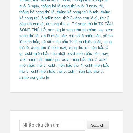
XSMB
,
thế nào là song thủ lô
,
thống kê lô song thủ
nuôi 3 ngày
,
thống kê lô song thủ nuôi 3 ngày tôi
,
thống kê song thủ lô
,
thống kê song thủ lô mb
,
thống
kê song thủ lô miền bắc
,
thứ 2 đánh con lô gì
,
thứ 2
đánh lô con gì
,
tk song thu lo
,
TK song thủ lô TK CẦU
SONG THỦ LÔ
,
xem kq lô song thủ mb hôm nay
,
xem
song thủ lô
,
xin lô miền bắc
,
xin số lô miền bắc
,
xổ số
lô miền bắc
,
xổ số miền bắc 10 lô ra nhiều nhất
,
xong
thủ lô
,
xong thủ lô hôm nay
,
xong thu lo miền bắc là
gì
,
xskt miền bắc chủ nhật
,
xskt miền bắc hôm nay
,
xskt miền bắc hôm qua
,
xskt miền bắc thứ 2
,
xskt
miền bắc thứ 3
,
xskt miền bắc thứ 4
,
xskt miền bắc
thứ 5
,
xskt miền bắc thứ 6
,
xskt miền bắc thứ 7
,
xsmb song thu lo
Search