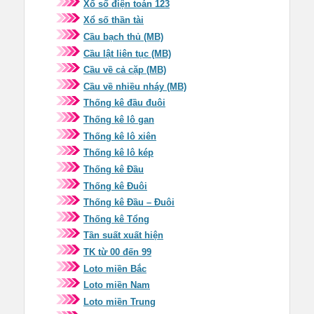
Xổ số điện toán 123
Xổ số thần tài
Cầu bạch thủ (MB)
Cầu lật liên tục (MB)
Cầu về cả cặp (MB)
Cầu về nhiều nháy (MB)
Thống kê đầu đuôi
Thống kê lô gan
Thống kê lô xiên
Thống kê lô kép
Thống kê Đầu
Thống kê Đuôi
Thống kê Đầu – Đuôi
Thống kê Tổng
Tần suất xuất hiện
TK từ 00 đến 99
Loto miền Bắc
Loto miền Nam
Loto miền Trung