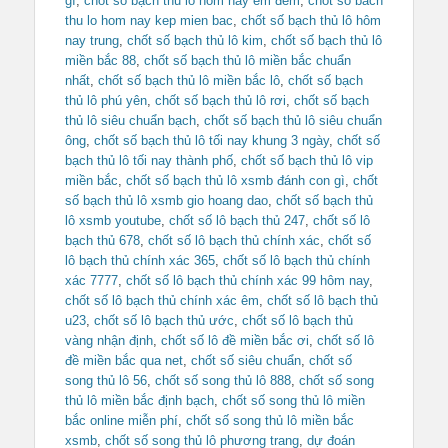
gì
,
chốt số bạch thủ lô hôm nay êm đềm
,
chốt số bach
thu lo hom nay kep mien bac
,
chốt số bạch thủ lô hôm
nay trung
,
chốt số bạch thủ lô kim
,
chốt số bạch thủ lô
miền bắc 88
,
chốt số bạch thủ lô miền bắc chuẩn
nhất
,
chốt số bạch thủ lô miền bắc lô
,
chốt số bạch
thủ lô phú yên
,
chốt số bạch thủ lô rơi
,
chốt số bạch
thủ lô siêu chuẩn bạch
,
chốt số bạch thủ lô siêu chuẩn
ông
,
chốt số bạch thủ lô tối nay khung 3 ngày
,
chốt số
bạch thủ lô tối nay thành phố
,
chốt số bạch thủ lô vip
miền bắc
,
chốt số bạch thủ lô xsmb đánh con gì
,
chốt
số bạch thủ lô xsmb gio hoang dao
,
chốt số bạch thủ
lô xsmb youtube
,
chốt số lô bạch thủ 247
,
chốt số lô
bạch thủ 678
,
chốt số lô bạch thủ chính xác
,
chốt số
lô bạch thủ chính xác 365
,
chốt số lô bạch thủ chính
xác 7777
,
chốt số lô bạch thủ chính xác 99 hôm nay
,
chốt số lô bạch thủ chính xác êm
,
chốt số lô bạch thủ
u23
,
chốt số lô bạch thủ ước
,
chốt số lô bạch thủ
vàng nhận định
,
chốt số lô đề miền bắc ơi
,
chốt số lô
đề miền bắc qua net
,
chốt số siêu chuẩn
,
chốt số
song thủ lô 56
,
chốt số song thủ lô 888
,
chốt số song
thủ lô miền bắc định bạch
,
chốt số song thủ lô miền
bắc online miễn phí
,
chốt số song thủ lô miền bắc
xsmb
,
chốt số song thủ lô phương trang
,
dự đoán