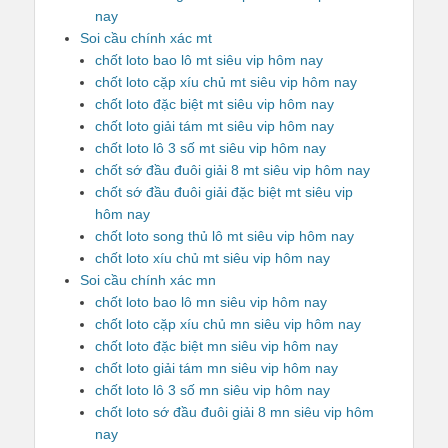
nay
Soi cầu chính xác mt
chốt loto bao lô mt siêu vip hôm nay
chốt loto cặp xíu chủ mt siêu vip hôm nay
chốt loto đặc biệt mt siêu vip hôm nay
chốt loto giải tám mt siêu vip hôm nay
chốt loto lô 3 số mt siêu vip hôm nay
chốt sớ đầu đuôi giải 8 mt siêu vip hôm nay
chốt sớ đầu đuôi giải đặc biệt mt siêu vip
hôm nay
chốt loto song thủ lô mt siêu vip hôm nay
chốt loto xíu chủ mt siêu vip hôm nay
Soi cầu chính xác mn
chốt loto bao lô mn siêu vip hôm nay
chốt loto cặp xíu chủ mn siêu vip hôm nay
chốt loto đặc biệt mn siêu vip hôm nay
chốt loto giải tám mn siêu vip hôm nay
chốt loto lô 3 số mn siêu vip hôm nay
chốt loto sớ đầu đuôi giải 8 mn siêu vip hôm
nay