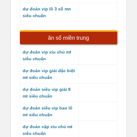
dự đoán vip lô 3 số mn
siêu chuẩn
ăn số miền trung
dự đoán vip xỉu chủ mt
siêu chuẩn
dự đoán vip giải đặc biệt
mt siêu chuẩn
dự đoán siêu vip giải 8
mt siêu chuẩn
dự đoán siêu vip bao lô
mt siêu chuẩn
dự đoán cặp xỉu chủ mt
siêu chuẩn