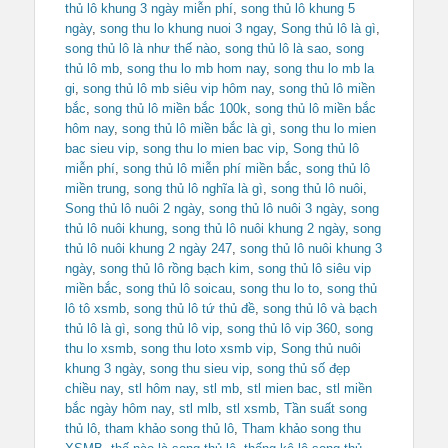
thủ lô khung 3 ngày miễn phí
,
song thủ lô khung 5
ngày
,
song thu lo khung nuoi 3 ngay
,
Song thủ lô là gì
,
song thủ lô là như thế nào
,
song thủ lô là sao
,
song
thủ lô mb
,
song thu lo mb hom nay
,
song thu lo mb la
gi
,
song thủ lô mb siêu vip hôm nay
,
song thủ lô miền
bắc
,
song thủ lô miền bắc 100k
,
song thủ lô miền bắc
hôm nay
,
song thủ lô miền bắc là gì
,
song thu lo mien
bac sieu vip
,
song thu lo mien bac vip
,
Song thủ lô
miễn phí
,
song thủ lô miễn phí miền bắc
,
song thủ lô
miền trung
,
song thủ lô nghĩa là gì
,
song thủ lô nuôi
,
Song thủ lô nuôi 2 ngày
,
song thủ lô nuôi 3 ngày
,
song
thủ lô nuôi khung
,
song thủ lô nuôi khung 2 ngày
,
song
thủ lô nuôi khung 2 ngày 247
,
song thủ lô nuôi khung 3
ngày
,
song thủ lô rồng bạch kim
,
song thủ lô siêu vip
miền bắc
,
song thủ lô soicau
,
song thu lo to
,
song thủ
lô tô xsmb
,
song thủ lô tứ thủ đề
,
song thủ lô và bạch
thủ lô là gì
,
song thủ lô vip
,
song thủ lô vip 360
,
song
thu lo xsmb
,
song thu loto xsmb vip
,
Song thủ nuôi
khung 3 ngày
,
song thu sieu vip
,
song thủ số đẹp
chiều nay
,
stl hôm nay
,
stl mb
,
stl mien bac
,
stl miền
bắc ngày hôm nay
,
stl mlb
,
stl xsmb
,
Tần suất song
thủ lô
,
tham khảo song thủ lô
,
Tham khảo song thu