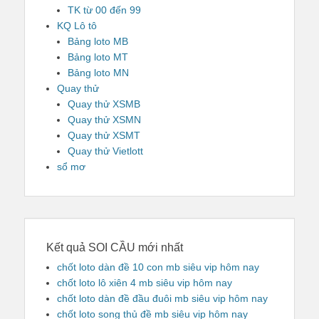
TK từ 00 đến 99
KQ Lô tô
Bảng loto MB
Bảng loto MT
Bảng loto MN
Quay thử
Quay thử XSMB
Quay thử XSMN
Quay thử XSMT
Quay thử Vietlott
sổ mơ
Kết quả SOI CẦU mới nhất
chốt loto dàn đề 10 con mb siêu vip hôm nay
chốt loto lô xiên 4 mb siêu vip hôm nay
chốt loto dàn đề đầu đuôi mb siêu vip hôm nay
chốt loto song thủ đề mb siêu vip hôm nay