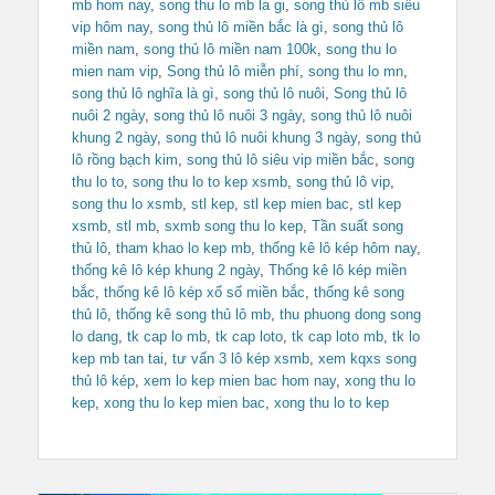
mb hom nay
,
song thu lo mb la gi
,
song thủ lô mb siêu
vip hôm nay
,
song thủ lô miền bắc là gì
,
song thủ lô
miền nam
,
song thủ lô miền nam 100k
,
song thu lo
mien nam vip
,
Song thủ lô miễn phí
,
song thu lo mn
,
song thủ lô nghĩa là gì
,
song thủ lô nuôi
,
Song thủ lô
nuôi 2 ngày
,
song thủ lô nuôi 3 ngày
,
song thủ lô nuôi
khung 2 ngày
,
song thủ lô nuôi khung 3 ngày
,
song thủ
lô rồng bạch kim
,
song thủ lô siêu vip miền bắc
,
song
thu lo to
,
song thu lo to kep xsmb
,
song thủ lô vip
,
song thu lo xsmb
,
stl kep
,
stl kep mien bac
,
stl kep
xsmb
,
stl mb
,
sxmb song thu lo kep
,
Tần suất song
thủ lô
,
tham khao lo kep mb
,
thống kê lô kép hôm nay
,
thống kê lô kép khung 2 ngày
,
Thống kê lô kép miền
bắc
,
thống kê lô kép xổ số miền bắc
,
thống kê song
thủ lô
,
thống kê song thủ lô mb
,
thu phuong dong song
lo dang
,
tk cap lo mb
,
tk cap loto
,
tk cap loto mb
,
tk lo
kep mb tan tai
,
tư vấn 3 lô kép xsmb
,
xem kqxs song
thủ lô kép
,
xem lo kep mien bac hom nay
,
xong thu lo
kep
,
xong thu lo kep mien bac
,
xong thu lo to kep