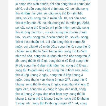
lô chính xác siêu chuẩn
,
soi cầu song thủ lô chính xác
ub40
,
soi cầu song thủ lô chính xác y2
,
soi cầu song
thủ lô hôm nay yên
,
soi cầu song thủ lô miền bắc
10/4
,
soi cầu song thủ lô miền bắc 18
,
soi cầu song
thủ lô miền bắc 25
,
soi cầu song thủ lô miễn phí 2018
,
soi cầu song thủ lô miễn phí phần mềm
,
soi cầu song
thủ lô rông bach kim
,
soi cầu song thủ lô siêu chuẩn
007
,
soi cầu song thủ lô siêu chuẩn ife
,
soi cầu song
thủ lô siêu chuẩn phí
,
soi cầu song thủ lô xsmb 30
ngày
,
soi cầu xổ số miền Bắc
,
song thủ lô
,
song thủ lô
chuẩn
,
song thủ lô đánh bao nhiêu
,
song thủ lô đánh
như thế nào
,
song thủ lô đánh như thế nào song thủ lô
đề
,
song thủ lô đề là gì
,
song thủ lô đề là gì song thủ
lô đề
,
song thủ lô đẹp nhất hôm nay
,
song thủ lô gan
,
song thủ lô gồm mấy cặp
,
song thủ lô hôm nay
,
song
thủ lô kép khung 2 ngày
,
song thủ lô kép khung 3
ngày
,
song thu lo kep khung 3 ngay 247
,
song thủ lô
khung
,
song thủ lô khung 2 ngày
,
song thủ lô khung 2
ngày 247
,
song thu lo khung 2 ngay dep nhat
,
song
thu lo khung 2 ngay dep nhat hom nay
,
song thủ lô
khung 3
,
song thủ lô khung 3 ngày
,
song thủ lô khung
3 ngày 247
,
song thủ lô khung 3 ngày 247 net
,
song