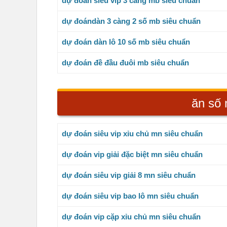
dự đoán siêu vip 3 càng mb siêu chuẩn
dự đoándàn 3 càng 2 số mb siêu chuẩn
dự đoán dàn lô 10 số mb siêu chuẩn
dự đoán đề đầu đuôi mb siêu chuẩn
ăn số
dự đoán siêu vip xỉu chủ mn siêu chuẩn
dự đoán vip giải đặc biệt mn siêu chuẩn
dự đoán siêu vip giải 8 mn siêu chuẩn
dự đoán siêu vip bao lô mn siêu chuẩn
dự đoán vip cặp xỉu chủ mn siêu chuẩn