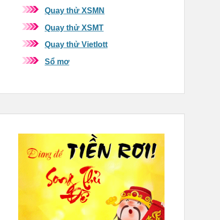
Quay thử XSMN
Quay thử XSMT
Quay thử Vietlott
Sổ mơ