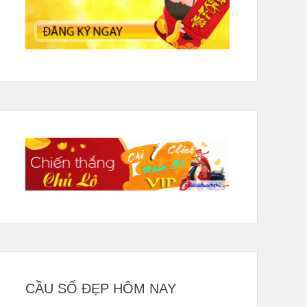
CẦU SỐ ĐẸP HÔM NAY