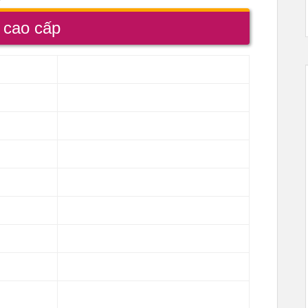
 cao cấp