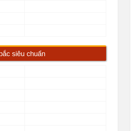
bắc siêu chuẩn