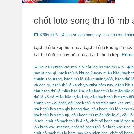
chốt loto song thủ lô mb
Posted
Author
02/06/2026
cau so dep hom nay - soi cau xstd mie
on
bạch thủ lô kép hôm nay, bạch thủ lô khung 2 ngày,
bạch thủ lô 2 nháy hôm nay, bach thu lo kep,
Read
Categories
Tag
Soi cầu chính xác mb
,
Soi cầu chính xác mb víp
b
nay là con gì
,
bạch thủ lô khung 2 ngày miền bắc
,
bạch t
chuẩn sóc trăng
,
bạch thủ lô siêu chuẩn yo88
,
bạch thủ l
về con gì
,
bạch thủ lô xsmb youtube hôm nay
,
cách bắt s
cầu bạch thủ lô miền bắc âm
,
cầu bạch thủ lô miền bắc 
thủ lô xổ số miền bắc uyên linh
,
cầu bạch thủ lô xsmb 88
chính xác đại phát
,
cầu bạch thủ lô xsmb chính xác omi
,
bạch thủ lô xsmb gio hoang dao
,
cầu bạch thủ lô xsmb s
bạch thủ lô xsmb up
,
cầu bạch thủ miền bắc là gì
,
cầu lô
lô mb
,
chốt số bạch thủ lô 4 số
,
chốt số bạch thủ lô bạc 
lô chính xác internet
,
chốt số bạch thủ lô chính xác uno
,
chốt số bach thu lo hom nay kep mien bac
,
chốt số bạch 