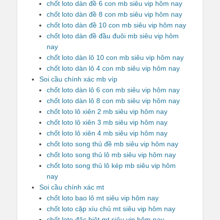
chốt loto dàn đề 6 con mb siêu vip hôm nay
chốt loto dàn đề 8 con mb siêu vip hôm nay
chốt loto dàn đề 10 con mb siêu vip hôm nay
chốt loto dàn đề đầu đuôi mb siêu vip hôm
nay
chốt loto dàn lô 10 con mb siêu vip hôm nay
chốt loto dàn lô 4 con mb siêu vip hôm nay
Soi cầu chính xác mb víp
chốt loto dàn lô 6 con mb siêu vip hôm nay
chốt loto dàn lô 8 con mb siêu vip hôm nay
chốt loto lô xiên 2 mb siêu vip hôm nay
chốt loto lô xiên 3 mb siêu vip hôm nay
chốt loto lô xiên 4 mb siêu vip hôm nay
chốt loto song thủ đề mb siêu vip hôm nay
chốt loto song thủ lô mb siêu vip hôm nay
chốt loto song thủ lô kép mb siêu vip hôm
nay
Soi cầu chính xác mt
chốt loto bao lô mt siêu vip hôm nay
chốt loto cặp xíu chủ mt siêu vip hôm nay
chốt loto đặc biệt mt siêu vip hôm nay