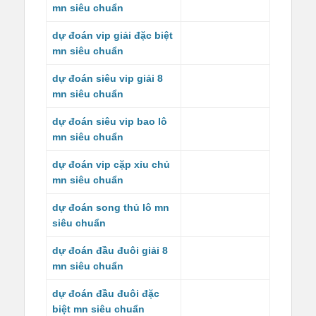
mn siêu chuẩn
dự đoán vip giải đặc biệt
mn siêu chuẩn
dự đoán siêu vip giải 8
mn siêu chuẩn
dự đoán siêu vip bao lô
mn siêu chuẩn
dự đoán vip cặp xỉu chủ
mn siêu chuẩn
dự đoán song thủ lô mn
siêu chuẩn
dự đoán đầu đuôi giải 8
mn siêu chuẩn
dự đoán đầu đuôi đặc
biệt mn siêu chuẩn