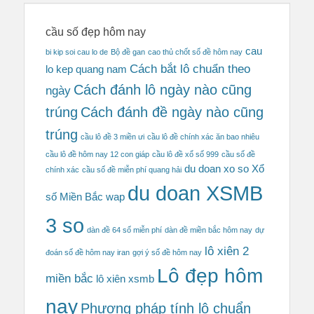
cầu số đẹp hôm nay
cau
bi kip soi cau lo de
Bộ đề gan
cao thủ chốt số đề hôm nay
Cách bắt lô chuẩn theo
lo kep quang nam
Cách đánh lô ngày nào cũng
ngày
trúng
Cách đánh đề ngày nào cũng
trúng
cầu lô đề 3 miền ưi
cầu lô đề chính xác ăn bao nhiêu
cầu lô đề hôm nay 12 con giáp
cầu lô đề xổ số 999
cầu số đề
du doan xo so Xổ
chính xác
cầu số đề miễn phí quang hải
du doan XSMB
số Miền Bắc wap
3 so
dàn đề 64 số miễn phí
dàn đề miền bắc hôm nay
dự
lô xiên 2
đoán số đề hôm nay iran
gợi ý số đề hôm nay
Lô đẹp hôm
miền bắc
lô xiên xsmb
nay
Phương pháp tính lô chuẩn