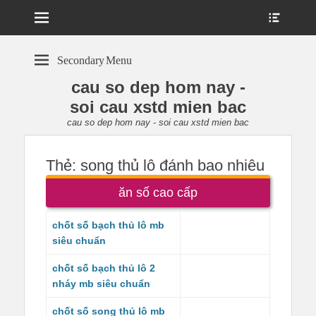
Menu
Show
Heade
Sideb
Conte
Secondary Menu
cau so dep hom nay -
soi cau xstd mien bac
cau so dep hom nay - soi cau xstd mien bac
Thẻ:
song thủ lô đánh bao nhiêu
ăn số cao cấp
chốt số bạch thủ lô mb
siêu chuẩn
chốt số bạch thủ lô 2
nháy mb siêu chuẩn
chốt số song thủ lô mb