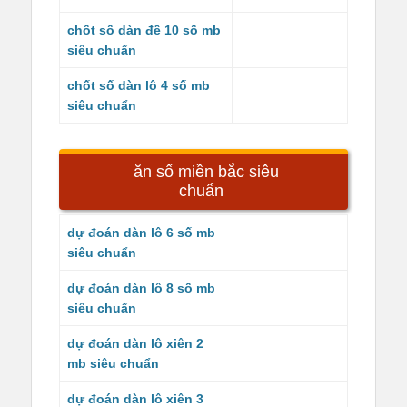
chốt số dàn đề 10 số mb
siêu chuẩn
chốt số dàn lô 4 số mb
siêu chuẩn
ăn số miền bắc siêu
chuẩn
dự đoán dàn lô 6 số mb
siêu chuẩn
dự đoán dàn lô 8 số mb
siêu chuẩn
dự đoán dàn lô xiên 2
mb siêu chuẩn
dự đoán dàn lô xiên 3