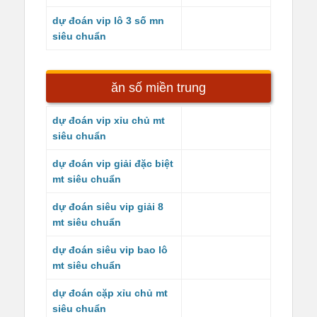
dự đoán vip lô 3 số mn
siêu chuẩn
ăn số miền trung
dự đoán vip xỉu chủ mt
siêu chuẩn
dự đoán vip giải đặc biệt
mt siêu chuẩn
dự đoán siêu vip giải 8
mt siêu chuẩn
dự đoán siêu vip bao lô
mt siêu chuẩn
dự đoán cặp xỉu chủ mt
siêu chuẩn