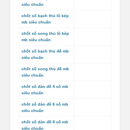
siêu chuẩn
chốt số bạch thủ lô kép
mb siêu chuẩn
chốt số song thủ lô kép
mb siêu chuẩn
chốt số bạch thủ đề mb
siêu chuẩn
chốt số song thủ đề mb
siêu chuẩn
chốt số dàn đề 4 số mb
siêu chuẩn
chốt số dàn đề 6 số mb
siêu chuẩn
chốt số dàn đề 8 số mb
siêu chuẩn