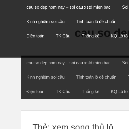
Primary Menu
Skip
cau so dep hom nay – soi cau xstd mien bac
Soi
to
content
Kinh nghiêm soi cầu
Tính toán lô đề chuẩn
cau so de
Điện toán
TK Cầu
Thống kê
KQ Lô tô
Secondary Menu
Skip
cau so dep hom nay – soi cau xstd mien bac
Soi
to
content
Kinh nghiêm soi cầu
Tính toán lô đề chuẩn
Điện toán
TK Cầu
Thống kê
KQ Lô tô
Thẻ:
xem song thủ lô