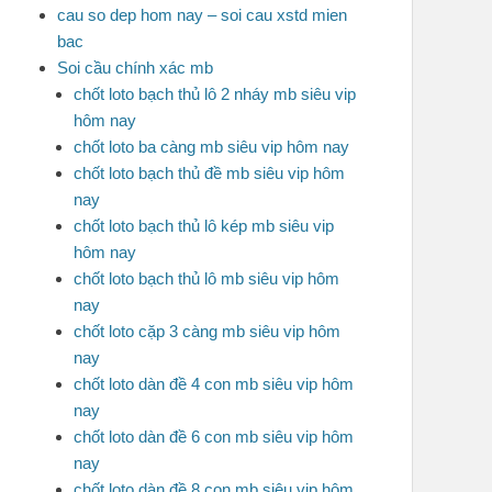
cau so dep hom nay – soi cau xstd mien
bac
Soi cầu chính xác mb
chốt loto bạch thủ lô 2 nháy mb siêu vip
hôm nay
chốt loto ba càng mb siêu vip hôm nay
chốt loto bạch thủ đề mb siêu vip hôm
nay
chốt loto bạch thủ lô kép mb siêu vip
hôm nay
chốt loto bạch thủ lô mb siêu vip hôm
nay
chốt loto cặp 3 càng mb siêu vip hôm
nay
chốt loto dàn đề 4 con mb siêu vip hôm
nay
chốt loto dàn đề 6 con mb siêu vip hôm
nay
chốt loto dàn đề 8 con mb siêu vip hôm