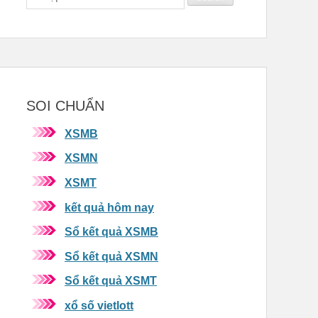
SOI CHUẨN
XSMB
XSMN
XSMT
kết quả hôm nay
Sổ kết quả XSMB
Sổ kết quả XSMN
Sổ kết quả XSMT
xổ số vietlott