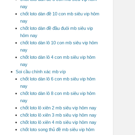
nay
chốt loto dàn đề 10 con mb siêu vip hôm
nay
chốt loto dàn đề đầu đuôi mb siêu vip
hôm nay
chốt loto dàn lô 10 con mb siêu vip hôm
nay
chốt loto dàn lô 4 con mb siêu vip hôm
nay
Soi cầu chính xác mb víp
chốt loto dàn lô 6 con mb siêu vip hôm
nay
chốt loto dàn lô 8 con mb siêu vip hôm
nay
chốt loto lô xiên 2 mb siêu vip hôm nay
chốt loto lô xiên 3 mb siêu vip hôm nay
chốt loto lô xiên 4 mb siêu vip hôm nay
chốt loto song thủ đề mb siêu vip hôm