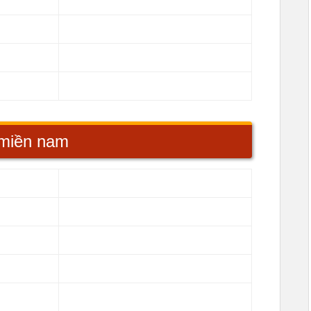
 miền nam