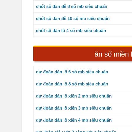
chốt số dàn đề 8 số mb siêu chuẩn
chốt số dàn đề 10 số mb siêu chuẩn
chốt số dàn lô 4 số mb siêu chuẩn
ăn số miền 
dự đoán dàn lô 6 số mb siêu chuẩn
dự đoán dàn lô 8 số mb siêu chuẩn
dự đoán dàn lô xiên 2 mb siêu chuẩn
dự đoán dàn lô xiên 3 mb siêu chuẩn
dự đoán dàn lô xiên 4 mb siêu chuẩn