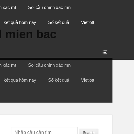
h xác mt
Soi cầu chính xác mn
kết quả hôm nay
Sổ kết quả
Vietlott
d mien bac
Show
Header
Sidebar
h xác mt
Soi cầu chính xác mn
Content
kết quả hôm nay
Sổ kết quả
Vietlott
Search