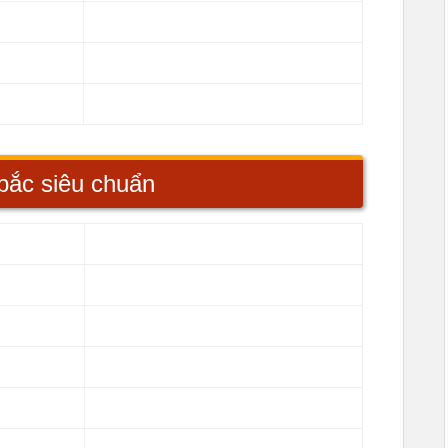
bắc siêu chuẩn