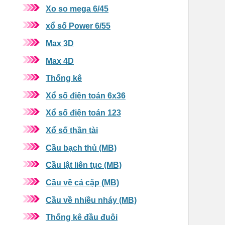
Xo so mega 6/45
xổ số Power 6/55
Max 3D
Max 4D
Thống kê
Xổ số điện toán 6x36
Xổ số điện toán 123
Xổ số thần tài
Cầu bạch thủ (MB)
Cầu lật liên tục (MB)
Cầu về cả cặp (MB)
Cầu về nhiều nháy (MB)
Thống kê đầu đuôi