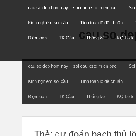
Primary Menu
Skip
cau so dep hom nay – soi cau xstd mien bac
Soi
to
content
Kinh nghiêm soi cầu
Tính toán lô đề chuẩn
cau so de
Điện toán
TK Cầu
Thống kê
KQ Lô tô
Secondary Menu
Skip
cau so dep hom nay – soi cau xstd mien bac
Soi
to
content
Kinh nghiêm soi cầu
Tính toán lô đề chuẩn
Điện toán
TK Cầu
Thống kê
KQ Lô tô
Thẻ:
dự đoán bạch thủ l