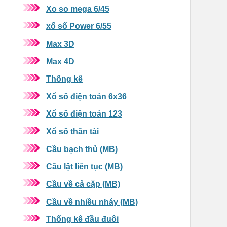
Xo so mega 6/45
xổ số Power 6/55
Max 3D
Max 4D
Thống kê
Xổ số điện toán 6x36
Xổ số điện toán 123
Xổ số thần tài
Cầu bạch thủ (MB)
Cầu lật liên tục (MB)
Cầu về cả cặp (MB)
Cầu về nhiều nháy (MB)
Thống kê đầu đuôi