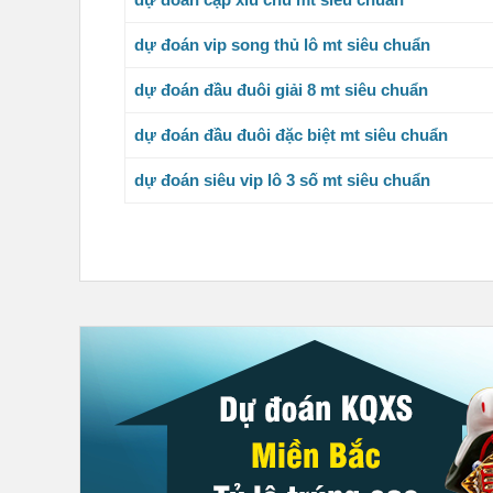
dự đoán vip song thủ lô mt siêu chuẩn
dự đoán đầu đuôi giải 8 mt siêu chuẩn
dự đoán đầu đuôi đặc biệt mt siêu chuẩn
dự đoán siêu vip lô 3 số mt siêu chuẩn