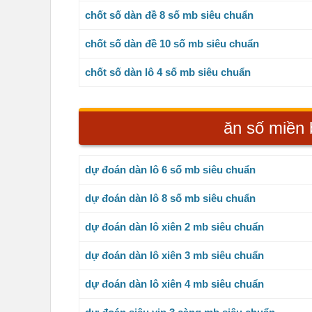
chốt số dàn đề 8 số mb siêu chuẩn
chốt số dàn đề 10 số mb siêu chuẩn
chốt số dàn lô 4 số mb siêu chuẩn
ăn số miền 
dự đoán dàn lô 6 số mb siêu chuẩn
dự đoán dàn lô 8 số mb siêu chuẩn
dự đoán dàn lô xiên 2 mb siêu chuẩn
dự đoán dàn lô xiên 3 mb siêu chuẩn
dự đoán dàn lô xiên 4 mb siêu chuẩn