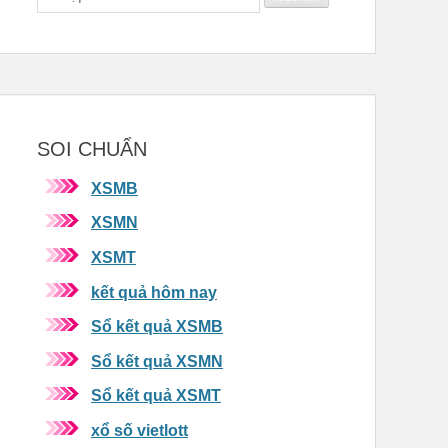
SOI CHUẨN
XSMB
XSMN
XSMT
kết quả hôm nay
Sổ kết quả XSMB
Sổ kết quả XSMN
Sổ kết quả XSMT
xổ số vietlott