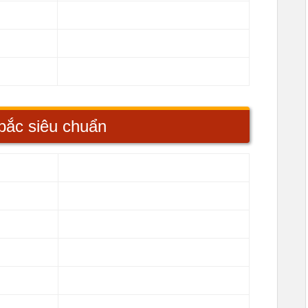
bắc siêu chuẩn