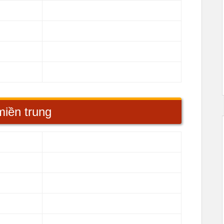
miền trung