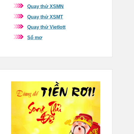
Quay thử XSMN
Quay thử XSMT
Quay thử Vietlott
Sổ mơ