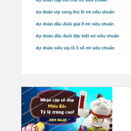
dự đoán vip song thủ lô mt siêu chuẩn
dự đoán đầu đuôi giải 8 mt siêu chuẩn
dự đoán đầu đuôi đặc biệt mt siêu chuẩn
dự đoán siêu vip lô 3 số mt siêu chuẩn