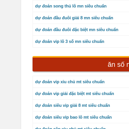
dự đoán song thủ lô mn siêu chuẩn
dự đoán đầu đuôi giải 8 mn siêu chuẩn
dự đoán đầu đuôi đặc biệt mn siêu chuẩn
dự đoán vip lô 3 số mn siêu chuẩn
ăn số 
dự đoán vip xỉu chủ mt siêu chuẩn
dự đoán vip giải đặc biệt mt siêu chuẩn
dự đoán siêu vip giải 8 mt siêu chuẩn
dự đoán siêu vip bao lô mt siêu chuẩn
dự đoán cặp xỉu chủ mt siêu chuẩn