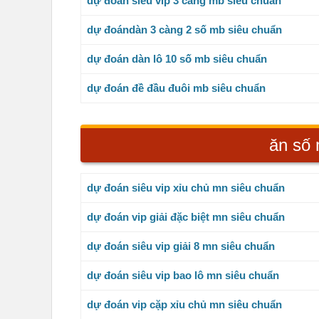
dự đoán siêu vip 3 càng mb siêu chuẩn
dự đoándàn 3 càng 2 số mb siêu chuẩn
dự đoán dàn lô 10 số mb siêu chuẩn
dự đoán đề đầu đuôi mb siêu chuẩn
ăn số
dự đoán siêu vip xỉu chủ mn siêu chuẩn
dự đoán vip giải đặc biệt mn siêu chuẩn
dự đoán siêu vip giải 8 mn siêu chuẩn
dự đoán siêu vip bao lô mn siêu chuẩn
dự đoán vip cặp xỉu chủ mn siêu chuẩn