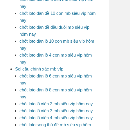
nay
chốt loto dàn đề 10 con mb siêu vip hôm
nay
chốt loto dàn đề đầu đuôi mb siêu vip
hôm nay
chốt loto dàn lô 10 con mb siêu vip hôm
nay
chốt loto dàn lô 4 con mb siêu vip hôm
nay
Soi cầu chính xác mb víp
chốt loto dàn lô 6 con mb siêu vip hôm
nay
chốt loto dàn lô 8 con mb siêu vip hôm
nay
chốt loto lô xiên 2 mb siêu vip hôm nay
chốt loto lô xiên 3 mb siêu vip hôm nay
chốt loto lô xiên 4 mb siêu vip hôm nay
chốt loto song thủ đề mb siêu vip hôm