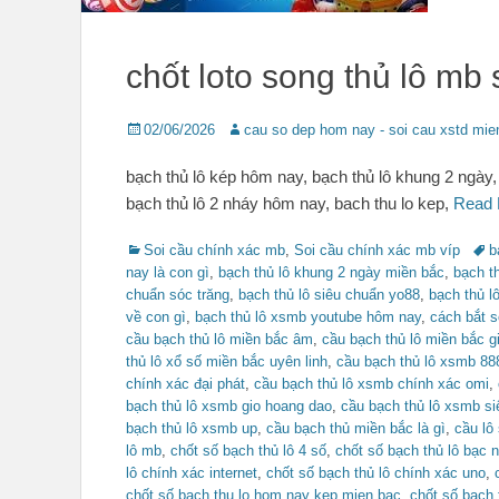
chốt loto song thủ lô mb
Posted
Author
02/06/2026
cau so dep hom nay - soi cau xstd mie
on
bạch thủ lô kép hôm nay, bạch thủ lô khung 2 ngày,
bạch thủ lô 2 nháy hôm nay, bach thu lo kep,
Read
Categories
Tag
Soi cầu chính xác mb
,
Soi cầu chính xác mb víp
b
nay là con gì
,
bạch thủ lô khung 2 ngày miền bắc
,
bạch t
chuẩn sóc trăng
,
bạch thủ lô siêu chuẩn yo88
,
bạch thủ l
về con gì
,
bạch thủ lô xsmb youtube hôm nay
,
cách bắt s
cầu bạch thủ lô miền bắc âm
,
cầu bạch thủ lô miền bắc 
thủ lô xổ số miền bắc uyên linh
,
cầu bạch thủ lô xsmb 88
chính xác đại phát
,
cầu bạch thủ lô xsmb chính xác omi
,
bạch thủ lô xsmb gio hoang dao
,
cầu bạch thủ lô xsmb s
bạch thủ lô xsmb up
,
cầu bạch thủ miền bắc là gì
,
cầu lô
lô mb
,
chốt số bạch thủ lô 4 số
,
chốt số bạch thủ lô bạc 
lô chính xác internet
,
chốt số bạch thủ lô chính xác uno
,
chốt số bach thu lo hom nay kep mien bac
,
chốt số bạch 