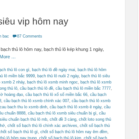
 siêu vip hôm nay
n bac
87 Comments
 bạch thủ lô hôm nay, bạch thủ lô kép khung 1 ngày,
 More …
s
ạch thủ lô con gì
,
bạch thủ lô đề ngày mai
,
bạch thủ lô hôm
hủ lô miền bắc 9999
,
bạch thủ lô nuôi 2 ngày
,
bạch thủ lô siêu
ô xsmb 2 nháy
,
bạch thủ lô xsmb minh ngoc
,
bạch thủ lô xsmb
ong thủ lô
,
cầu bạch thủ lô đề
,
cầu bạch thủ lô miền bắc 7777
,
giờ hoàng đạo
,
cầu bạch thủ lô xổ số miền bắc 66
,
cầu bạch
8
,
cầu bạch thủ lô xsmb chính xác 007
,
cầu bạch thủ lô xsmb
cau bach thu lo xsmb dinh
,
cầu bạch thủ lô xsmb ê ngày
,
cầu
iêu chuẩn 8888
,
cầu bạch thủ lô xsmb siêu chuẩn bị gì
,
cầu
 siêu chuẩn bạch thủ lô mb
,
chốt đề 3 càng
,
chốt loto song thủ
nhớ
,
chốt số bạch thủ lô chính xác archives
,
chốt số bạch thủ
chốt số bạch thủ lô gì
,
chốt số bạch thủ lô hôm nay êm đềm
,
thủ lô hôm nay trung
,
chốt số bạch thủ lô kim
,
chốt số bạch