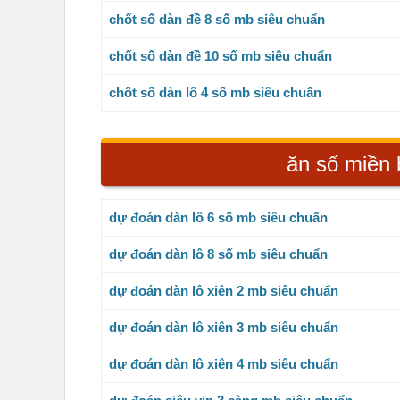
chốt số dàn đề 8 số mb siêu chuẩn
chốt số dàn đề 10 số mb siêu chuẩn
chốt số dàn lô 4 số mb siêu chuẩn
ăn số miền 
dự đoán dàn lô 6 số mb siêu chuẩn
dự đoán dàn lô 8 số mb siêu chuẩn
dự đoán dàn lô xiên 2 mb siêu chuẩn
dự đoán dàn lô xiên 3 mb siêu chuẩn
dự đoán dàn lô xiên 4 mb siêu chuẩn