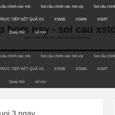
 cầu chính xác mb
Soi cầu chính xác mb víp
Soi cầu chín
TRỰC TIẾP KẾT QUẢ XS
XSMB
XSMN
XSMT
p hom nay - soi cau xst
Quay thử
sổ mơ
cau so dep hom nay - soi cau xstd mien bac
 cầu chính xác mb
Soi cầu chính xác mb víp
Soi cầu chín
TRỰC TIẾP KẾT QUẢ XS
XSMB
XSMN
XSMT
Quay thử
sổ mơ
uoi 3 ngay