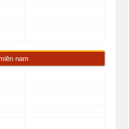
 miền nam