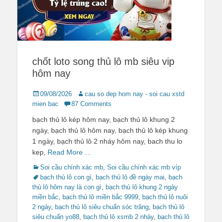
chốt loto song thủ lô mb siêu vip
hôm nay
Posted
Author
09/08/2026
cau so dep hom nay - soi cau xstd
on
mien bac
87 Comments
bạch thủ lô kép hôm nay, bạch thủ lô khung 2
ngày, bạch thủ lô hôm nay, bạch thủ lô kép khung
1 ngày, bạch thủ lô 2 nháy hôm nay, bach thu lo
kep,
Read More …
Categories
Tags
Soi cầu chính xác mb
,
Soi cầu chính xác mb víp
bạch thủ lô con gì
,
bạch thủ lô đề ngày mai
,
bạch
thủ lô hôm nay là con gì
,
bạch thủ lô khung 2 ngày
miền bắc
,
bạch thủ lô miền bắc 9999
,
bạch thủ lô nuôi
2 ngày
,
bạch thủ lô siêu chuẩn sóc trăng
,
bạch thủ lô
siêu chuẩn yo88
,
bạch thủ lô xsmb 2 nháy
,
bạch thủ lô