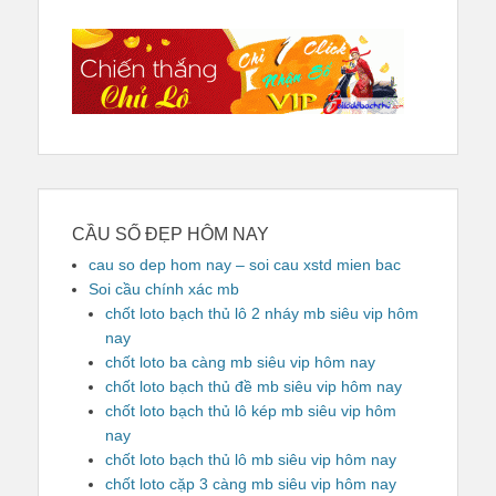
CẦU SỐ ĐẸP HÔM NAY
cau so dep hom nay – soi cau xstd mien bac
Soi cầu chính xác mb
chốt loto bạch thủ lô 2 nháy mb siêu vip hôm
nay
chốt loto ba càng mb siêu vip hôm nay
chốt loto bạch thủ đề mb siêu vip hôm nay
chốt loto bạch thủ lô kép mb siêu vip hôm
nay
chốt loto bạch thủ lô mb siêu vip hôm nay
chốt loto cặp 3 càng mb siêu vip hôm nay