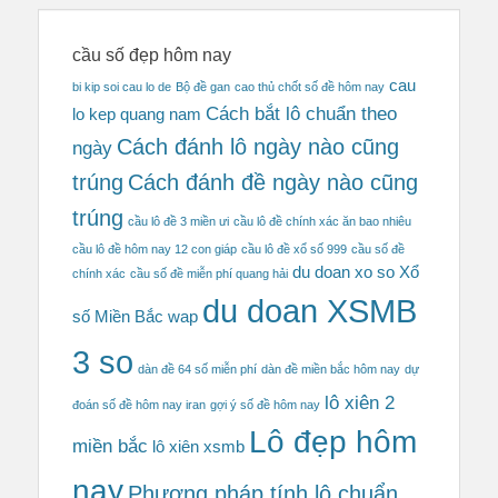
cầu số đẹp hôm nay
cau
bi kip soi cau lo de
Bộ đề gan
cao thủ chốt số đề hôm nay
Cách bắt lô chuẩn theo
lo kep quang nam
Cách đánh lô ngày nào cũng
ngày
trúng
Cách đánh đề ngày nào cũng
trúng
cầu lô đề 3 miền ưi
cầu lô đề chính xác ăn bao nhiêu
cầu lô đề hôm nay 12 con giáp
cầu lô đề xổ số 999
cầu số đề
du doan xo so Xổ
chính xác
cầu số đề miễn phí quang hải
du doan XSMB
số Miền Bắc wap
3 so
dàn đề 64 số miễn phí
dàn đề miền bắc hôm nay
dự
lô xiên 2
đoán số đề hôm nay iran
gợi ý số đề hôm nay
Lô đẹp hôm
miền bắc
lô xiên xsmb
nay
Phương pháp tính lô chuẩn