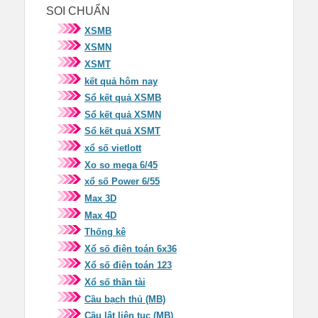
SOI CHUẨN
XSMB
XSMN
XSMT
kết quả hôm nay
Sổ kết quả XSMB
Sổ kết quả XSMN
Sổ kết quả XSMT
xổ số vietlott
Xo so mega 6/45
xổ số Power 6/55
Max 3D
Max 4D
Thống kê
Xổ số điện toán 6x36
Xổ số điện toán 123
Xổ số thần tài
Cầu bạch thủ (MB)
Cầu lật liên tục (MB)