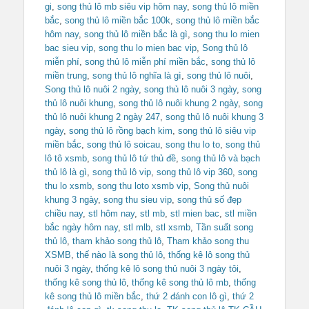
gi
,
song thủ lô mb siêu vip hôm nay
,
song thủ lô miền
bắc
,
song thủ lô miền bắc 100k
,
song thủ lô miền bắc
hôm nay
,
song thủ lô miền bắc là gì
,
song thu lo mien
bac sieu vip
,
song thu lo mien bac vip
,
Song thủ lô
miễn phí
,
song thủ lô miễn phí miền bắc
,
song thủ lô
miền trung
,
song thủ lô nghĩa là gì
,
song thủ lô nuôi
,
Song thủ lô nuôi 2 ngày
,
song thủ lô nuôi 3 ngày
,
song
thủ lô nuôi khung
,
song thủ lô nuôi khung 2 ngày
,
song
thủ lô nuôi khung 2 ngày 247
,
song thủ lô nuôi khung 3
ngày
,
song thủ lô rồng bạch kim
,
song thủ lô siêu vip
miền bắc
,
song thủ lô soicau
,
song thu lo to
,
song thủ
lô tô xsmb
,
song thủ lô tứ thủ đề
,
song thủ lô và bạch
thủ lô là gì
,
song thủ lô vip
,
song thủ lô vip 360
,
song
thu lo xsmb
,
song thu loto xsmb vip
,
Song thủ nuôi
khung 3 ngày
,
song thu sieu vip
,
song thủ số đẹp
chiều nay
,
stl hôm nay
,
stl mb
,
stl mien bac
,
stl miền
bắc ngày hôm nay
,
stl mlb
,
stl xsmb
,
Tần suất song
thủ lô
,
tham khảo song thủ lô
,
Tham khảo song thu
XSMB
,
thế nào là song thủ lô
,
thống kê lô song thủ
nuôi 3 ngày
,
thống kê lô song thủ nuôi 3 ngày tôi
,
thống kê song thủ lô
,
thống kê song thủ lô mb
,
thống
kê song thủ lô miền bắc
,
thứ 2 đánh con lô gì
,
thứ 2