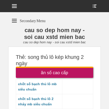
Menu
Show
Heade
Sideb
Conte
Secondary Menu
cau so dep hom nay -
soi cau xstd mien bac
cau so dep hom nay - soi cau xstd mien bac
Thẻ:
song thủ lô kép khung 2
ngày
ăn số cao cấp
chốt số bạch thủ lô mb
siêu chuẩn
chốt số bạch thủ lô 2
nháy mb siêu chuẩn