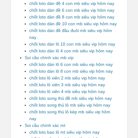
chốt loto dàn đề 4 con mb siêu vip hôm nay
chốt loto dàn đề 6 con mb siêu vip hôm nay
chốt loto dàn đề 8 con mb siêu vip hôm nay
chốt loto dàn đề 10 con mb siêu vip hôm nay
chốt loto dàn đề đầu đuôi mb siêu vip hôm
nay
chốt loto dàn lô 10 con mb siêu vip hôm nay
chốt loto dàn lô 4 con mb siêu vip hôm nay
Soi cầu chính xác mb víp
chốt loto dàn lô 6 con mb siêu vip hôm nay
chốt loto dàn lô 8 con mb siêu vip hôm nay
chốt loto lô xiên 2 mb siêu vip hôm nay
chốt loto lô xiên 3 mb siêu vip hôm nay
chốt loto lô xiên 4 mb siêu vip hôm nay
chốt loto song thủ đề mb siêu vip hôm nay
chốt loto song thủ lô mb siêu vip hôm nay
chốt loto song thủ lô kép mb siêu vip hôm
nay
Soi cầu chính xác mt
chốt loto bao lô mt siêu vip hôm nay