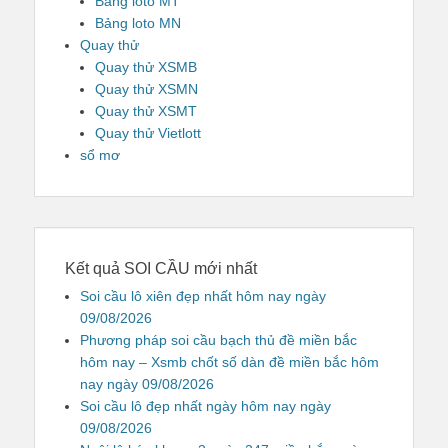
Bảng loto MT
Bảng loto MN
Quay thử
Quay thử XSMB
Quay thử XSMN
Quay thử XSMT
Quay thử Vietlott
sổ mơ
Kết quả SOI CẦU mới nhất
Soi cầu lô xiên đẹp nhất hôm nay ngày
09/08/2026
Phương pháp soi cầu bạch thủ đề miền bắc
hôm nay – Xsmb chốt số dàn đề miền bắc hôm
nay ngày 09/08/2026
Soi cầu lô đẹp nhất ngày hôm nay ngày
09/08/2026