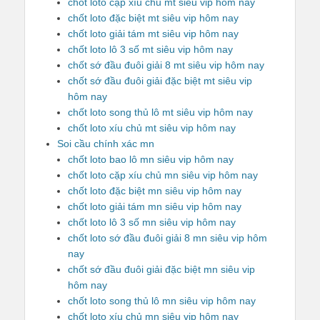
chốt loto cặp xíu chủ mt siêu vip hôm nay
chốt loto đặc biệt mt siêu vip hôm nay
chốt loto giải tám mt siêu vip hôm nay
chốt loto lô 3 số mt siêu vip hôm nay
chốt sớ đầu đuôi giải 8 mt siêu vip hôm nay
chốt sớ đầu đuôi giải đặc biệt mt siêu vip
hôm nay
chốt loto song thủ lô mt siêu vip hôm nay
chốt loto xíu chủ mt siêu vip hôm nay
Soi cầu chính xác mn
chốt loto bao lô mn siêu vip hôm nay
chốt loto cặp xíu chủ mn siêu vip hôm nay
chốt loto đặc biệt mn siêu vip hôm nay
chốt loto giải tám mn siêu vip hôm nay
chốt loto lô 3 số mn siêu vip hôm nay
chốt loto sớ đầu đuôi giải 8 mn siêu vip hôm
nay
chốt sớ đầu đuôi giải đặc biệt mn siêu vip
hôm nay
chốt loto song thủ lô mn siêu vip hôm nay
chốt loto xíu chủ mn siêu vip hôm nay