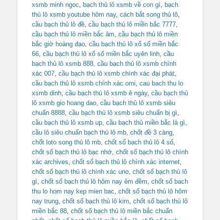
xsmb minh ngoc
,
bạch thủ lô xsmb về con gì
,
bạch
thủ lô xsmb youtube hôm nay
,
cách bắt song thủ lô
,
cầu bạch thủ lô đề
,
cầu bạch thủ lô miền bắc 7777
,
cầu bạch thủ lô miền bắc âm
,
cầu bạch thủ lô miền
bắc giờ hoàng đạo
,
cầu bạch thủ lô xổ số miền bắc
66
,
cầu bạch thủ lô xổ số miền bắc uyên linh
,
cầu
bạch thủ lô xsmb 888
,
cầu bạch thủ lô xsmb chính
xác 007
,
cầu bạch thủ lô xsmb chính xác đại phát
,
cầu bạch thủ lô xsmb chính xác omi
,
cau bach thu lo
xsmb dinh
,
cầu bạch thủ lô xsmb ê ngày
,
cầu bạch thủ
lô xsmb gio hoang dao
,
cầu bạch thủ lô xsmb siêu
chuẩn 8888
,
cầu bạch thủ lô xsmb siêu chuẩn bị gì
,
cầu bạch thủ lô xsmb up
,
cầu bạch thủ miền bắc là gì
,
cầu lô siêu chuẩn bạch thủ lô mb
,
chốt đề 3 càng
,
chốt loto song thủ lô mb
,
chốt số bạch thủ lô 4 số
,
chốt số bạch thủ lô bạc nhớ
,
chốt số bạch thủ lô chính
xác archives
,
chốt số bạch thủ lô chính xác internet
,
chốt số bạch thủ lô chính xác uno
,
chốt số bạch thủ lô
gì
,
chốt số bạch thủ lô hôm nay êm đềm
,
chốt số bach
thu lo hom nay kep mien bac
,
chốt số bạch thủ lô hôm
nay trung
,
chốt số bạch thủ lô kim
,
chốt số bạch thủ lô
miền bắc 88
,
chốt số bạch thủ lô miền bắc chuẩn