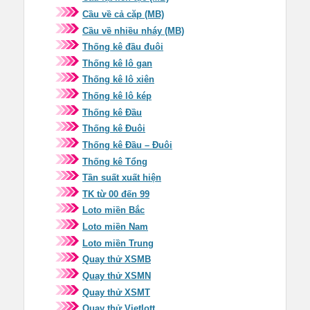
Cầu về cả cặp (MB)
Cầu về nhiều nháy (MB)
Thống kê đầu đuôi
Thống kê lô gan
Thống kê lô xiên
Thống kê lô kép
Thống kê Đầu
Thống kê Đuôi
Thống kê Đầu – Đuôi
Thống kê Tổng
Tần suất xuất hiện
TK từ 00 đến 99
Loto miền Bắc
Loto miền Nam
Loto miền Trung
Quay thử XSMB
Quay thử XSMN
Quay thử XSMT
Quay thử Vietlott