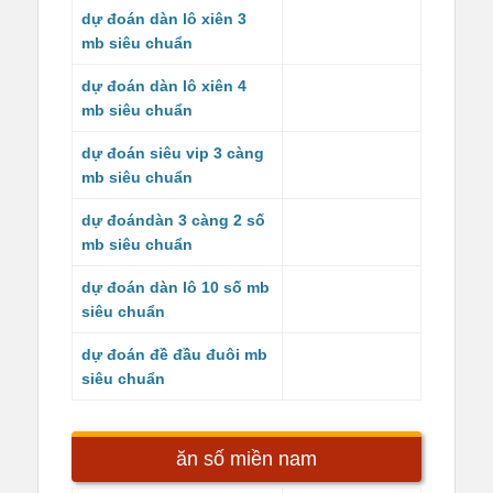
dự đoán dàn lô xiên 3
mb siêu chuẩn
dự đoán dàn lô xiên 4
mb siêu chuẩn
dự đoán siêu vip 3 càng
mb siêu chuẩn
dự đoándàn 3 càng 2 số
mb siêu chuẩn
dự đoán dàn lô 10 số mb
siêu chuẩn
dự đoán đề đầu đuôi mb
siêu chuẩn
ăn số miền nam