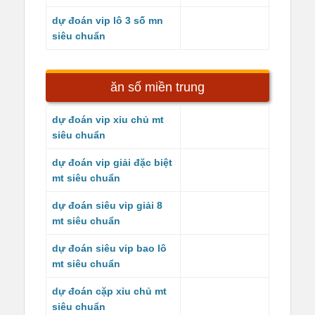
dự đoán vip lô 3 số mn
siêu chuẩn
ăn số miền trung
dự đoán vip xỉu chủ mt
siêu chuẩn
dự đoán vip giải đặc biệt
mt siêu chuẩn
dự đoán siêu vip giải 8
mt siêu chuẩn
dự đoán siêu vip bao lô
mt siêu chuẩn
dự đoán cặp xỉu chủ mt
siêu chuẩn