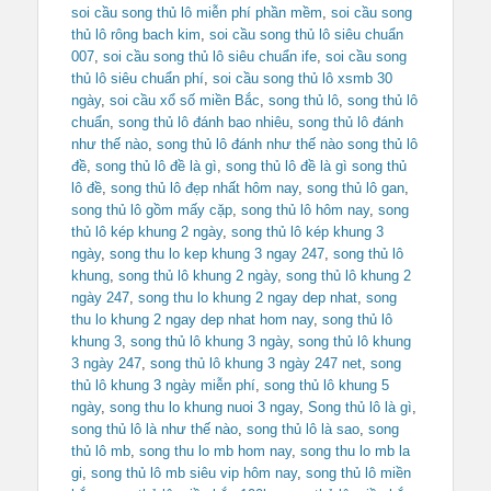
soi cầu song thủ lô miễn phí phần mềm
,
soi cầu song
thủ lô rông bach kim
,
soi cầu song thủ lô siêu chuẩn
007
,
soi cầu song thủ lô siêu chuẩn ife
,
soi cầu song
thủ lô siêu chuẩn phí
,
soi cầu song thủ lô xsmb 30
ngày
,
soi cầu xổ số miền Bắc
,
song thủ lô
,
song thủ lô
chuẩn
,
song thủ lô đánh bao nhiêu
,
song thủ lô đánh
như thế nào
,
song thủ lô đánh như thế nào song thủ lô
đề
,
song thủ lô đề là gì
,
song thủ lô đề là gì song thủ
lô đề
,
song thủ lô đẹp nhất hôm nay
,
song thủ lô gan
,
song thủ lô gồm mấy cặp
,
song thủ lô hôm nay
,
song
thủ lô kép khung 2 ngày
,
song thủ lô kép khung 3
ngày
,
song thu lo kep khung 3 ngay 247
,
song thủ lô
khung
,
song thủ lô khung 2 ngày
,
song thủ lô khung 2
ngày 247
,
song thu lo khung 2 ngay dep nhat
,
song
thu lo khung 2 ngay dep nhat hom nay
,
song thủ lô
khung 3
,
song thủ lô khung 3 ngày
,
song thủ lô khung
3 ngày 247
,
song thủ lô khung 3 ngày 247 net
,
song
thủ lô khung 3 ngày miễn phí
,
song thủ lô khung 5
ngày
,
song thu lo khung nuoi 3 ngay
,
Song thủ lô là gì
,
song thủ lô là như thế nào
,
song thủ lô là sao
,
song
thủ lô mb
,
song thu lo mb hom nay
,
song thu lo mb la
gi
,
song thủ lô mb siêu vip hôm nay
,
song thủ lô miền