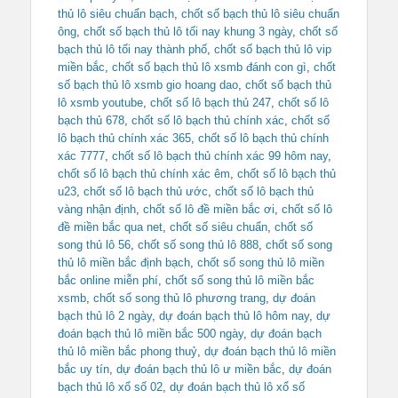
thủ lô siêu chuẩn bạch
,
chốt số bạch thủ lô siêu chuẩn
ông
,
chốt số bạch thủ lô tối nay khung 3 ngày
,
chốt số
bạch thủ lô tối nay thành phố
,
chốt số bạch thủ lô vip
miền bắc
,
chốt số bạch thủ lô xsmb đánh con gì
,
chốt
số bạch thủ lô xsmb gio hoang dao
,
chốt số bạch thủ
lô xsmb youtube
,
chốt số lô bạch thủ 247
,
chốt số lô
bạch thủ 678
,
chốt số lô bạch thủ chính xác
,
chốt số
lô bạch thủ chính xác 365
,
chốt số lô bạch thủ chính
xác 7777
,
chốt số lô bạch thủ chính xác 99 hôm nay
,
chốt số lô bạch thủ chính xác êm
,
chốt số lô bạch thủ
u23
,
chốt số lô bạch thủ ước
,
chốt số lô bạch thủ
vàng nhận định
,
chốt số lô đề miền bắc ơi
,
chốt số lô
đề miền bắc qua net
,
chốt số siêu chuẩn
,
chốt số
song thủ lô 56
,
chốt số song thủ lô 888
,
chốt số song
thủ lô miền bắc định bạch
,
chốt số song thủ lô miền
bắc online miễn phí
,
chốt số song thủ lô miền bắc
xsmb
,
chốt số song thủ lô phương trang
,
dự đoán
bạch thủ lô 2 ngày
,
dự đoán bạch thủ lô hôm nay
,
dự
đoán bạch thủ lô miền bắc 500 ngày
,
dự đoán bạch
thủ lô miền bắc phong thuỷ
,
dự đoán bạch thủ lô miền
bắc uy tín
,
dự đoán bạch thủ lô ư miền bắc
,
dự đoán
bạch thủ lô xổ số 02
,
dự đoán bạch thủ lô xổ số