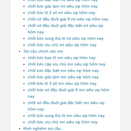
chốt loto giải tám mt siêu vip hôm nay
chốt loto lô 3 số mt siêu vip hôm nay
chốt sớ đầu đuôi giải 8 mt siêu vip hôm nay
chốt sớ đầu đuôi giải đặc biệt mt siêu vip
hôm nay
chốt loto song thủ lô mt siêu vip hôm nay
chốt loto xíu chủ mt siêu vip hôm nay
Soi cầu chính xác mn
chốt loto bao lô mn siêu vip hôm nay
chốt loto cặp xíu chủ mn siêu vip hôm nay
chốt loto đặc biệt mn siêu vip hôm nay
chốt loto giải tám mn siêu vip hôm nay
chốt loto lô 3 số mn siêu vip hôm nay
chốt loto sớ đầu đuôi giải 8 mn siêu vip hôm
nay
chốt sớ đầu đuôi giải đặc biệt mn siêu vip
hôm nay
chốt loto song thủ lô mn siêu vip hôm nay
chốt loto xíu chủ mn siêu vip hôm nay
Kinh nghiêm soi cầu