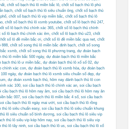
hất
,
chốt số bạch thủ lô miền bắc lô
,
chốt số bạch thủ lô phú
uẩn bạch
,
chốt số bạch thủ lô siêu chuẩn ông
,
chốt số bạch thủ
 phố
,
chốt số bạch thủ lô vip miền bắc
,
chốt số bạch thủ lô
ao
,
chốt số bạch thủ lô xsmb youtube
,
chốt số lô bạch thủ 247
,
hốt số lô bạch thủ chính xác 365
,
chốt số lô bạch thủ chính
t số lô bạch thủ chính xác êm
,
chốt số lô bạch thủ u23
,
chốt
chốt số lô đề miền bắc ơi
,
chốt số lô đề miền bắc qua net
,
chốt
ô 888
,
chốt số song thủ lô miền bắc định bạch
,
chốt số song
n bắc xsmb
,
chốt số song thủ lô phương trang
,
dự đoán bạch
 thủ lô miền bắc 500 ngày
,
dự đoán bạch thủ lô miền bắc
 bạch thủ lô ư miền bắc
,
dự đoán bạch thủ lô xổ số 02
,
dự
b chính xác con
,
dự đoán bạch thủ lô xsmb hòa
,
dự đoán bạch
 100 ngày
,
dự đoán bạch thủ lô xsmb siêu chuẩn số đẹp
,
dự
tum
,
dự đoán xsmb bạch thủ
,
hôm nay đánh bạch thủ lô con
hính xác 100
,
soi cầu bạch thủ lô chính xác an
,
soi cầu bạch
i cầu bạch thủ lô hôm nay âm
,
soi cầu bạch thủ lô hôm nay ăn
miền bắc 007
,
soi cầu bạch thủ lô miền bắc 4 số
,
soi cầu bạch
soi cầu bạch thủ lô ngày mai ướt
,
soi cầu bạch thủ lô rồng
h thủ lô siêu chuẩn easy
,
soi cầu bạch thủ lô siêu chuẩn khung
thủ lô siêu chuẩn số bình dương
,
soi cầu bạch thủ lô siêu vip
ạch thủ lô siêu vip kép hôm nay
,
soi cầu bạch thủ lô siêu vip
 thủ lô tây ninh
,
soi cầu bạch thủ lô us
,
soi cầu bạch thủ lô xổ