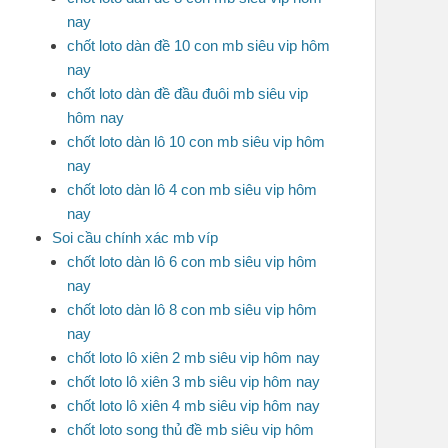
nay
chốt loto dàn đề 10 con mb siêu vip hôm
nay
chốt loto dàn đề đầu đuôi mb siêu vip
hôm nay
chốt loto dàn lô 10 con mb siêu vip hôm
nay
chốt loto dàn lô 4 con mb siêu vip hôm
nay
Soi cầu chính xác mb víp
chốt loto dàn lô 6 con mb siêu vip hôm
nay
chốt loto dàn lô 8 con mb siêu vip hôm
nay
chốt loto lô xiên 2 mb siêu vip hôm nay
chốt loto lô xiên 3 mb siêu vip hôm nay
chốt loto lô xiên 4 mb siêu vip hôm nay
chốt loto song thủ đề mb siêu vip hôm