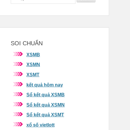
SOI CHUẨN
XSMB
XSMN
XSMT
kết quả hôm nay
Sổ kết quả XSMB
Sổ kết quả XSMN
Sổ kết quả XSMT
xổ số vietlott