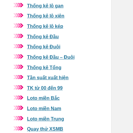
Thống kê lô gan
Thống kê lô xiên
Thống kê lô kép
Thống kê Đầu
Thống kê Đuôi
Thống kê Đầu – Đuôi
Thống kê Tổng
Tần suất xuất hiện
TK từ 00 đến 99
Loto miền Bắc
Loto miền Nam
Loto miền Trung
Quay thử XSMB