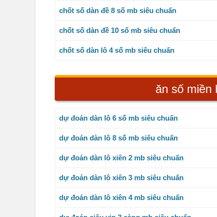
chốt số dàn đề 8 số mb siêu chuẩn
chốt số dàn đề 10 số mb siêu chuẩn
chốt số dàn lô 4 số mb siêu chuẩn
ăn số miền 
dự đoán dàn lô 6 số mb siêu chuẩn
dự đoán dàn lô 8 số mb siêu chuẩn
dự đoán dàn lô xiên 2 mb siêu chuẩn
dự đoán dàn lô xiên 3 mb siêu chuẩn
dự đoán dàn lô xiên 4 mb siêu chuẩn