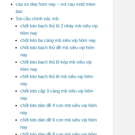
cau so dep hom nay – soi cau xstd mien
bac
Soi cầu chính xác mb
chốt loto bạch thủ lô 2 nháy mb siêu vip
hôm nay
chốt loto ba càng mb siêu vip hôm nay
chốt loto bạch thủ đề mb siêu vip hôm
nay
chốt loto bạch thủ lô kép mb siêu vip
hôm nay
chốt loto bạch thủ lô mb siêu vip hôm
nay
chốt loto cặp 3 càng mb siêu vip hôm
nay
chốt loto dàn đề 4 con mb siêu vip hôm
nay
chốt loto dàn đề 6 con mb siêu vip hôm
nay
chốt loto dàn đề 8 con mb siêu vip hôm