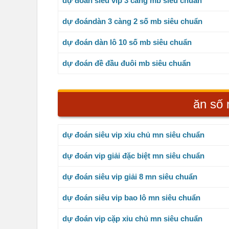
dự đoán siêu vip 3 càng mb siêu chuẩn
dự đoándàn 3 càng 2 số mb siêu chuẩn
dự đoán dàn lô 10 số mb siêu chuẩn
dự đoán đề đầu đuôi mb siêu chuẩn
ăn số
dự đoán siêu vip xỉu chủ mn siêu chuẩn
dự đoán vip giải đặc biệt mn siêu chuẩn
dự đoán siêu vip giải 8 mn siêu chuẩn
dự đoán siêu vip bao lô mn siêu chuẩn
dự đoán vip cặp xỉu chủ mn siêu chuẩn