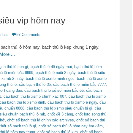
 siêu vip hôm nay
n bac
87 Comments
 bạch thủ lô hôm nay, bạch thủ lô kép khung 1 ngày,
 More …
s
ạch thủ lô con gì
,
bạch thủ lô đề ngày mai
,
bạch thủ lô hôm
hủ lô miền bắc 9999
,
bạch thủ lô nuôi 2 ngày
,
bạch thủ lô siêu
ô xsmb 2 nháy
,
bạch thủ lô xsmb minh ngoc
,
bạch thủ lô xsmb
ong thủ lô
,
cầu bạch thủ lô đề
,
cầu bạch thủ lô miền bắc 7777
,
giờ hoàng đạo
,
cầu bạch thủ lô xổ số miền bắc 66
,
cầu bạch
8
,
cầu bạch thủ lô xsmb chính xác 007
,
cầu bạch thủ lô xsmb
cau bach thu lo xsmb dinh
,
cầu bạch thủ lô xsmb ê ngày
,
cầu
iêu chuẩn 8888
,
cầu bạch thủ lô xsmb siêu chuẩn bị gì
,
cầu
 siêu chuẩn bạch thủ lô mb
,
chốt đề 3 càng
,
chốt loto song thủ
nhớ
,
chốt số bạch thủ lô chính xác archives
,
chốt số bạch thủ
chốt số bạch thủ lô gì
,
chốt số bạch thủ lô hôm nay êm đềm
,
thủ lô hôm nay trung
,
chốt số bạch thủ lô kim
,
chốt số bạch