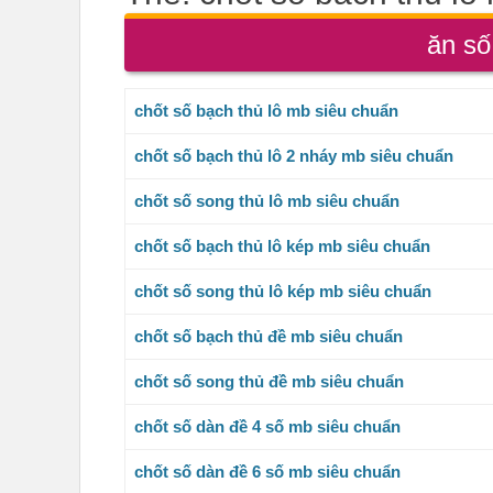
ăn số
chốt số bạch thủ lô mb siêu chuẩn
chốt số bạch thủ lô 2 nháy mb siêu chuẩn
chốt số song thủ lô mb siêu chuẩn
chốt số bạch thủ lô kép mb siêu chuẩn
chốt số song thủ lô kép mb siêu chuẩn
chốt số bạch thủ đề mb siêu chuẩn
chốt số song thủ đề mb siêu chuẩn
chốt số dàn đề 4 số mb siêu chuẩn
chốt số dàn đề 6 số mb siêu chuẩn