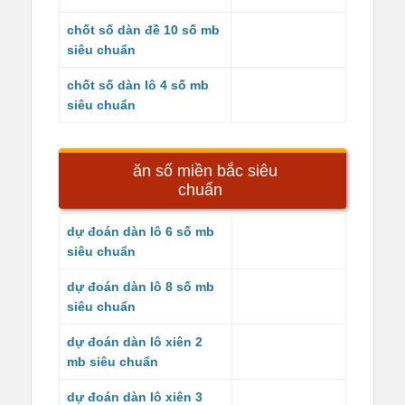
chốt số dàn đề 10 số mb
siêu chuẩn
chốt số dàn lô 4 số mb
siêu chuẩn
ăn số miền bắc siêu
chuẩn
dự đoán dàn lô 6 số mb
siêu chuẩn
dự đoán dàn lô 8 số mb
siêu chuẩn
dự đoán dàn lô xiên 2
mb siêu chuẩn
dự đoán dàn lô xiên 3