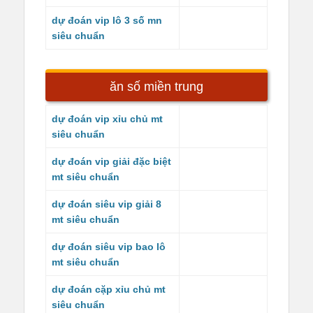
dự đoán vip lô 3 số mn
siêu chuẩn
ăn số miền trung
dự đoán vip xỉu chủ mt
siêu chuẩn
dự đoán vip giải đặc biệt
mt siêu chuẩn
dự đoán siêu vip giải 8
mt siêu chuẩn
dự đoán siêu vip bao lô
mt siêu chuẩn
dự đoán cặp xỉu chủ mt
siêu chuẩn