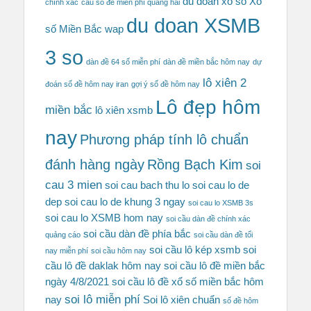
du doan xo so Xổ
chính xác
cầu số đề miễn phí quang hải
du doan XSMB
số Miền Bắc wap
3 so
dàn đề 64 số miễn phí
dàn đề miền bắc hôm nay
dự
lô xiên 2
đoán số đề hôm nay iran
gợi ý số đề hôm nay
Lô đẹp hôm
miền bắc
lô xiên xsmb
nay
Phương pháp tính lô chuẩn
đánh hàng ngày
Rồng Bạch Kim
soi
cau 3 mien
soi cau bach thu lo
soi cau lo de
dep
soi cau lo de khung 3 ngay
soi cau lo XSMB 3s
soi cau lo XSMB hom nay
soi cầu dàn đề chính xác
soi cầu dàn đề phía bắc
quảng cáo
soi cầu dàn đề tối
soi cầu lô kép xsmb
soi
nay miễn phí
soi cầu hôm nay
cầu lô đề daklak hôm nay
soi cầu lô đề miền bắc
ngày 4/8/2021
soi cầu lô đề xổ số miền bắc hôm
soi lô miễn phí
nay
Soi lô xiên chuẩn
số đề hôm