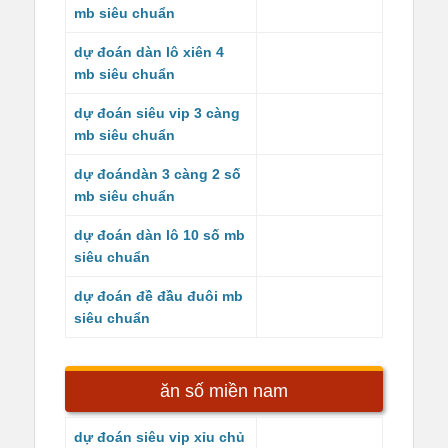
mb siêu chuẩn
dự đoán dàn lô xiên 4
mb siêu chuẩn
dự đoán siêu vip 3 càng
mb siêu chuẩn
dự đoándàn 3 càng 2 số
mb siêu chuẩn
dự đoán dàn lô 10 số mb
siêu chuẩn
dự đoán đề đầu đuôi mb
siêu chuẩn
ăn số miền nam
dự đoán siêu vip xỉu chủ