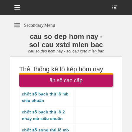
Menu
Show
Heade
Sideb
Conte
Secondary Menu
cau so dep hom nay -
soi cau xstd mien bac
cau so dep hom nay - soi cau xstd mien bac
Thẻ:
thống kê lô kép hôm nay
ăn số cao cấp
chốt số bạch thủ lô mb
siêu chuẩn
chốt số bạch thủ lô 2
nháy mb siêu chuẩn
chốt số song thủ lô mb