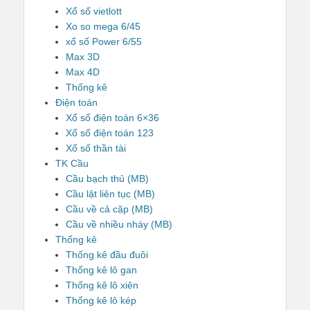
Xổ số vietlott
Xo so mega 6/45
xổ số Power 6/55
Max 3D
Max 4D
Thống kê
Điện toán
Xổ số điện toán 6×36
Xổ số điện toán 123
Xổ số thần tài
TK Cầu
Cầu bạch thủ (MB)
Cầu lật liên tục (MB)
Cầu về cả cặp (MB)
Cầu về nhiều nháy (MB)
Thống kê
Thống kê đầu đuôi
Thống kê lô gan
Thống kê lô xiên
Thống kê lô kép