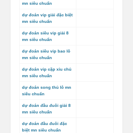
mn siêu chuẩn
dự đoán vip giải đặc biệt
mn siêu chuẩn
dự đoán siêu vip giải 8
mn siêu chuẩn
dự đoán siêu vip bao lô
mn siêu chuẩn
dự đoán vip cặp xỉu chủ
mn siêu chuẩn
dự đoán song thủ lô mn
siêu chuẩn
dự đoán đầu đuôi giải 8
mn siêu chuẩn
dự đoán đầu đuôi đặc
biệt mn siêu chuẩn