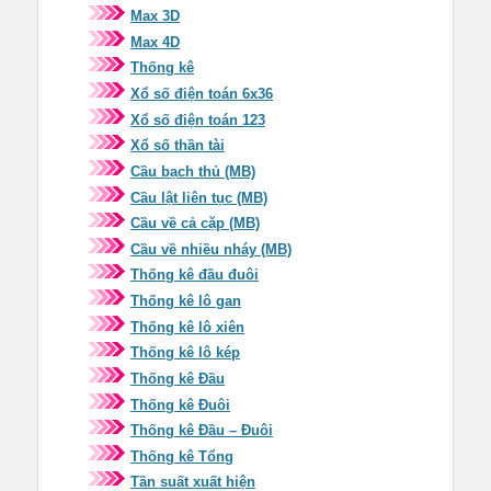
Max 3D
Max 4D
Thống kê
Xổ số điện toán 6x36
Xổ số điện toán 123
Xổ số thần tài
Cầu bạch thủ (MB)
Cầu lật liên tục (MB)
Cầu về cả cặp (MB)
Cầu về nhiều nháy (MB)
Thống kê đầu đuôi
Thống kê lô gan
Thống kê lô xiên
Thống kê lô kép
Thống kê Đầu
Thống kê Đuôi
Thống kê Đầu – Đuôi
Thống kê Tổng
Tần suất xuất hiện