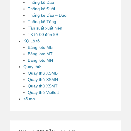
Thống kê Đầu
Thống kê Đuôi
Thống kê Đầu – Đuôi
Thống kê Tổng
Tần suất xuất hiện
TK từ 00 đến 99
KQ Lô tô
Bảng loto MB
Bảng loto MT
Bảng loto MN
Quay thử
Quay thử XSMB
Quay thử XSMN
Quay thử XSMT
Quay thử Vietlott
sổ mơ