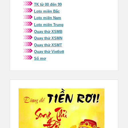
TK từ 00 đến 99
Loto miền Bắc
Loto miền Nam
Loto miền Trung
Quay thử XSMB
Quay thử XSMN
Quay thử XSMT
Quay thử Vietlott
Sổ mơ