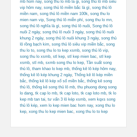
mb hom nay
,
song thu lo mb la gi
,
song thủ lô mb siêu
vip hôm nay
,
song thủ lô miền bắc là gì
,
song thủ lô
miền nam
,
song thủ lô miền nam 100k
,
song thu lo
mien nam vip
,
Song thủ lô miễn phí
,
song thu lo mn
,
song thủ lô nghĩa là gì
,
song thủ lô nuôi
,
Song thủ lô
nuôi 2 ngày
,
song thủ lô nuôi 3 ngày
,
song thủ lô nuôi
khung 2 ngày
,
song thủ lô nuôi khung 3 ngày
,
song thủ
lô rồng bạch kim
,
song thủ lô siêu vip miền bắc
,
song
thu lo to
,
song thu lo to kep xsmb
,
song thủ lô vip
,
song thu lo xsmb
,
stl kep
,
stl kep mien bac
,
stl kep
xsmb
,
stl mb
,
sxmb song thu lo kep
,
Tần suất song
thủ lô
,
tham khao lo kep mb
,
thống kê lô kép hôm nay
,
thống kê lô kép khung 2 ngày
,
Thống kê lô kép miền
bắc
,
thống kê lô kép xổ số miền bắc
,
thống kê song
thủ lô
,
thống kê song thủ lô mb
,
thu phuong dong song
lo dang
,
tk cap lo mb
,
tk cap loto
,
tk cap loto mb
,
tk lo
kep mb tan tai
,
tư vấn 3 lô kép xsmb
,
xem kqxs song
thủ lô kép
,
xem lo kep mien bac hom nay
,
xong thu lo
kep
,
xong thu lo kep mien bac
,
xong thu lo to kep