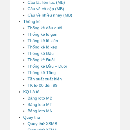
Cầu lật liên tục (MB)
Cầu về cả cặp (MB)
Cầu về nhiều nháy (MB)
Thống kê
Thống kê đầu đuôi
Thống kê lô gan
Thống kê lô xiên
Thống kê lô kép
Thống kê Đầu
Thống kê Đuôi
Thống kê Đầu – Đuôi
Thống kê Tổng
Tần suất xuất hiện
TK từ 00 đến 99
KQ Lô tô
Bảng loto MB
Bảng loto MT
Bảng loto MN
Quay thử
Quay thử XSMB
Quay thử XSMN