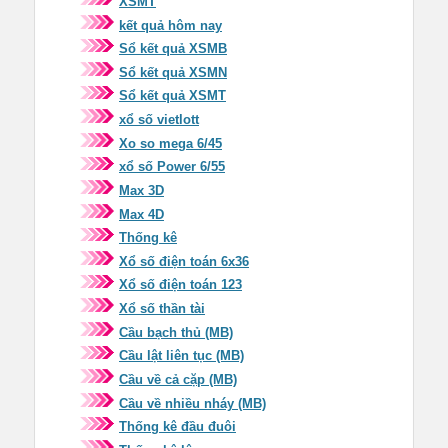
XSMT
kết quả hôm nay
Sổ kết quả XSMB
Sổ kết quả XSMN
Sổ kết quả XSMT
xổ số vietlott
Xo so mega 6/45
xổ số Power 6/55
Max 3D
Max 4D
Thống kê
Xổ số điện toán 6x36
Xổ số điện toán 123
Xổ số thần tài
Cầu bạch thủ (MB)
Cầu lật liên tục (MB)
Cầu về cả cặp (MB)
Cầu về nhiều nháy (MB)
Thống kê đầu đuôi