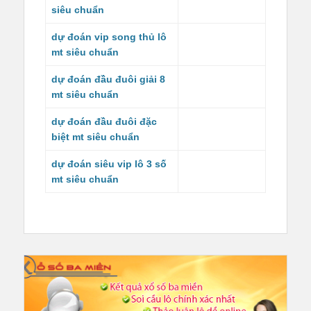
siêu chuẩn
dự đoán vip song thủ lô
mt siêu chuẩn
dự đoán đầu đuôi giải 8
mt siêu chuẩn
dự đoán đầu đuôi đặc
biệt mt siêu chuẩn
dự đoán siêu vip lô 3 số
mt siêu chuẩn