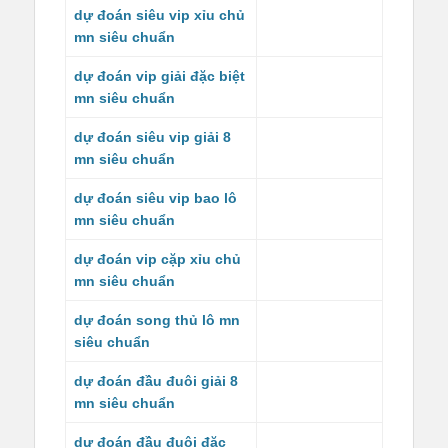
dự đoán siêu vip xỉu chủ
mn siêu chuẩn
dự đoán vip giải đặc biệt
mn siêu chuẩn
dự đoán siêu vip giải 8
mn siêu chuẩn
dự đoán siêu vip bao lô
mn siêu chuẩn
dự đoán vip cặp xỉu chủ
mn siêu chuẩn
dự đoán song thủ lô mn
siêu chuẩn
dự đoán đầu đuôi giải 8
mn siêu chuẩn
dự đoán đầu đuôi đặc