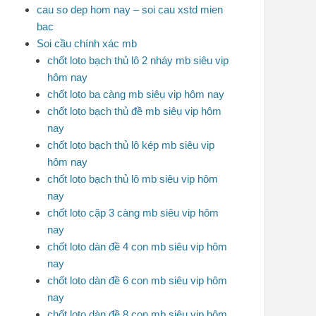
cau so dep hom nay – soi cau xstd mien
bac
Soi cầu chính xác mb
chốt loto bạch thủ lô 2 nháy mb siêu vip
hôm nay
chốt loto ba càng mb siêu vip hôm nay
chốt loto bạch thủ đề mb siêu vip hôm
nay
chốt loto bạch thủ lô kép mb siêu vip
hôm nay
chốt loto bạch thủ lô mb siêu vip hôm
nay
chốt loto cặp 3 càng mb siêu vip hôm
nay
chốt loto dàn đề 4 con mb siêu vip hôm
nay
chốt loto dàn đề 6 con mb siêu vip hôm
nay
chốt loto dàn đề 8 con mb siêu vip hôm