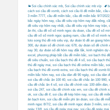
Categories
Tag
Soi cầu chính xác mb
,
Soi cầu chính xác mb víp
b
cách soi cầu đề xsmb
,
cách soi cầu lô đề miền bắc
,
cầu 
3 miền 7777
,
cầu đề miền bắc
,
cầu đề miền bắc 9/7/2022
bắc ngày hôm nay
,
cầu đề siêu vip hôm nay đắk nông
,
cầ
đề siêu vip hôm nay nhất
,
cầu đề siêu vip hôm nay trận
,
ân thi
,
cầu đề xổ số minh ngoc du doan
,
cầu đề xổ số mi
cầu đề xổ số minh ngọc quảng nam
,
cầu đề xổ số minh n
loto song thủ đề mb siêu vip
,
dự đoán lô đề an giang hôm
300
,
dự đoán số đề chính xác 678
,
dự đoán số đề chính 
nay 30
,
dự đoán số đề hôm nay đắk lắk
,
kinh nghiệm dự 
excel
,
phương pháp bắt cầu đề miền bắc
,
soi bạch thủ đ
đề siêu chuẩn
,
soi cầu bạch thủ đề 4 số
,
soi cầu bạch th
thủ đề ngày mai
,
soi cầu bạch thủ đề online miền bắc
,
so
cầu bạch thủ đề xsmb extra
,
soi cầu bạch thủ đề xsmb lô
miền bắc hôm nay
,
soi cầu dàn đề 90 ngày
,
soi cầu dàn đ
soi cầu đề chắc ăn 100 40
,
soi cầu đề chắc ăn 100 990
,
cầu đề chắc ăn 4 số
,
soi cầu đề chính xác 100 diễn đàn
,
soi cầu 247
,
soi cầu đề chính xác em
,
soi cầu đề chính 
ok
,
soi cầu đề if
,
soi cầu đề kép hôm nay
,
soi cầu đề miề
ăn bạch kim
,
soi cầu đề miễn phí ăn đoán
,
soi cầu đề mi
minh ngọc 8/7/2
,
soi cầu đề minh ngọc đoán 3 miền
,
soi 
ngày 13/8
,
soi cầu đề ngày mai nay
,
soi cầu đề ngày mai 