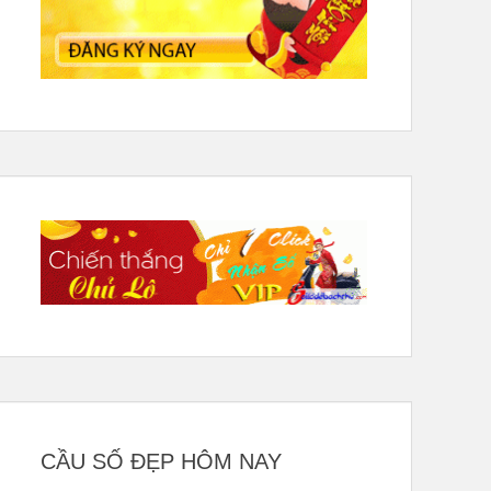
CẦU SỐ ĐẸP HÔM NAY