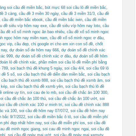
s
ảng soi cầu đề miền bắc
,
bút mực 68 soi cầu lô đề miền bắc
,
đề 3 càng
,
cầu đề 3 miền 30 ngày
,
cầu đề 3 miền 31/3
,
cầu đề
,
cầu đề miền bắc ebook
,
cầu đề miền bắc iwin
,
cầu đề miền
u đề siêu víp hôm nay exe
,
cầu đề siêu víp hôm nay loto
,
cầu
cầu đề xổ số minh ngoc ăn bao nhiêu
,
cầu đề xổ số minh ngoc
nh ngọc hôm nay miền nam
,
cầu đề xổ số minh ngoc ơ đâu
,
goc vip
,
cầu đẹp
,
chị google ơi cho em xin con số đề
,
chốt
 nay
,
dự đoán số de hôm nay 666
,
dự đoán số đề chính xác
xác 999
,
dự đoán số đề chính xác ơ đâu
,
dự đoán số đề hôm
đoán lô đề chính xác
,
phần mềm soi cầu lô đề miễn phí bằng
ề 789
,
soi bạch thủ đề khung 5 ngày
,
soi cầu 4/4
,
soi cầu 69 lô
ủ đề 5 số
,
soi cầu bạch thủ đề diễn đàn miền bắc
,
soi cầu bạch
i cầu bạch thủ đề xsmb 888
,
soi cầu bạch thủ đề xsmb âm
,
soi
 kép
,
soi cầu bạch thủ đề xsmb yên
,
soi cầu bạch thủ lô đề
ề online uy tín
,
soi cau de lo mb
,
soi cầu đề chắc ăn 100 300
,
soi cầu đề chắc ăn 100 thủ
,
soi cầu đề chắc ăn 100 ướt
,
soi
soi cầu đề chính xác 100 ư minh trí
,
soi cầu đề chính xác 888
xác và 100
,
soi cầu đề hôm nay 07/07/2
,
soi cầu đề hôm nay
n bắc 9/7/2022
,
soi cầu đề miền bắc ô tô
,
soi cầu đề miễn phí
ễn phí đẹp nhất hôm nay
,
soi cầu đề miễn phí ios
,
soi cầu đề
cau đề minh ngoc giang
,
soi cau đề minh ngoc ngai
,
soi cầu đề
phí
,
soi cầu đề ngày mai ướt
,
soi cầu đề ngày mai xemvtv
,