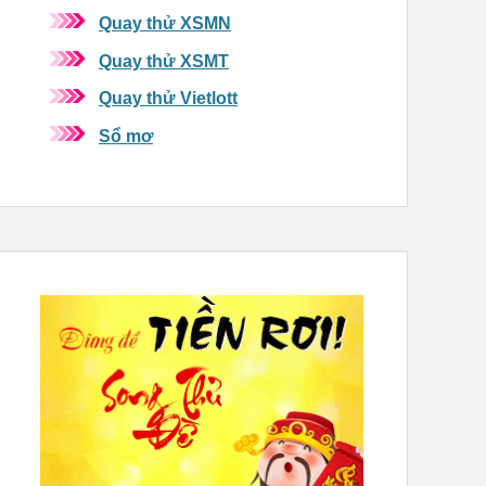
Quay thử XSMN
Quay thử XSMT
Quay thử Vietlott
Sổ mơ