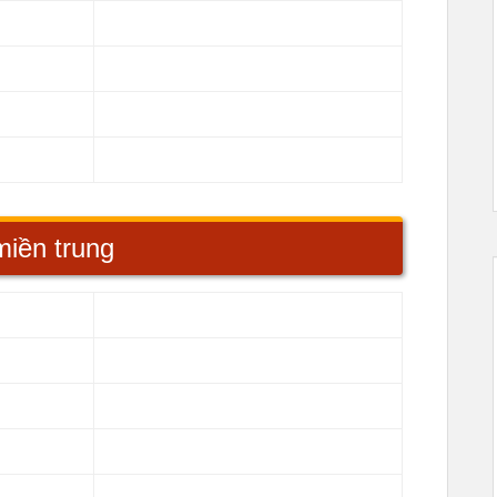
miền trung