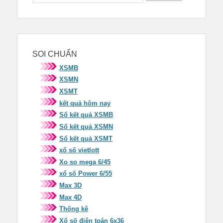
SOI CHUẨN
XSMB
XSMN
XSMT
kết quả hôm nay
Sổ kết quả XSMB
Sổ kết quả XSMN
Sổ kết quả XSMT
xổ số vietlott
Xo so mega 6/45
xổ số Power 6/55
Max 3D
Max 4D
Thống kê
Xổ số điện toán 6x36