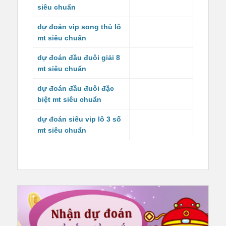
siêu chuẩn
dự đoán vip song thủ lô
mt siêu chuẩn
dự đoán đầu đuôi giải 8
mt siêu chuẩn
dự đoán đầu đuôi đặc
biệt mt siêu chuẩn
dự đoán siêu vip lô 3 số
mt siêu chuẩn