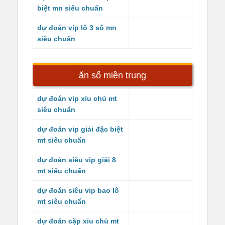
biệt mn siêu chuẩn
dự đoán vip lô 3 số mn
siêu chuẩn
ăn số miền trung
dự đoán vip xỉu chủ mt
siêu chuẩn
dự đoán vip giải đặc biệt
mt siêu chuẩn
dự đoán siêu vip giải 8
mt siêu chuẩn
dự đoán siêu vip bao lô
mt siêu chuẩn
dự đoán cặp xỉu chủ mt