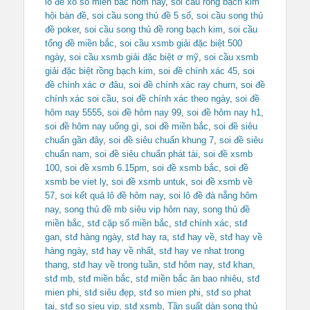
lô đề xổ số miền bắc hôm nay
,
soi cầu rồng bạch kim
hội bàn đề
,
soi cầu song thủ đề 5 số
,
soi cầu song thủ
đề poker
,
soi cầu song thủ đề rong bạch kim
,
soi cầu
tổng đề miền bắc
,
soi cầu xsmb giải đặc biệt 500
ngày
,
soi cầu xsmb giải đặc biệt ơ mỹ
,
soi cầu xsmb
giải đặc biệt rồng bạch kim
,
soi đề chính xác 45
,
soi
đề chính xác ơ đâu
,
soi đề chính xác ray churn
,
soi đề
chính xác soi cầu
,
soi đề chính xác theo ngày
,
soi đề
hôm nay 5555
,
soi đề hôm nay 99
,
soi đề hôm nay h1
,
soi đề hôm nay uống gì
,
soi đề miền bắc
,
soi đề siêu
chuẩn gần đây
,
soi đề siêu chuẩn khung 7
,
soi đề siêu
chuẩn nam
,
soi đề siêu chuẩn phát tài
,
soi đề xsmb
100
,
soi đề xsmb 6.15pm
,
soi đề xsmb bắc
,
soi đề
xsmb be viet ly
,
soi đề xsmb untuk
,
soi đề xsmb về
57
,
soi kết quả lô đề hôm nay
,
soi lô đề đà nẵng hôm
nay
,
song thủ đề mb siêu vip hôm nay
,
song thủ đề
miền bắc
,
stđ cặp số miền bắc
,
stđ chính xác
,
stđ
gan
,
stđ hàng ngày
,
stđ hay ra
,
stđ hay về
,
stđ hay về
hàng ngày
,
stđ hay về nhất
,
stđ hay ve nhat trong
thang
,
stđ hay về trong tuần
,
stđ hôm nay
,
stđ khan
,
stđ mb
,
stđ miền bắc
,
stđ miền bắc ăn bao nhiêu
,
stđ
mien phi
,
stđ siêu đẹp
,
stđ so mien phi
,
stđ so phat
tai
,
stđ so sieu vip
,
stđ xsmb
,
Tần suất dàn song thủ