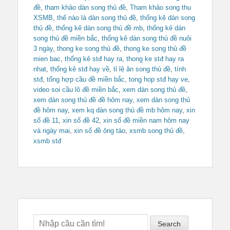
đề
,
tham khảo dàn song thủ đề
,
Tham khảo song thu
XSMB
,
thế nào là dàn song thủ đề
,
thống kê dàn song
thủ đề
,
thống kê dàn song thủ đề mb
,
thống kê dàn
song thủ đề miền bắc
,
thống kê dàn song thủ đề nuôi
3 ngày
,
thong ke song thủ đề
,
thong ke song thủ đề
mien bac
,
thống kê stđ hay ra
,
thong ke stđ hay ra
nhat
,
thống kê stđ hay về
,
tỉ lệ ăn song thủ đề
,
tính
stđ
,
tổng hợp cầu đề miền bắc
,
tong hop stđ hay ve
,
video soi cầu lô đề miền bắc
,
xem dàn song thủ đề
,
xem dàn song thủ đề đề hôm nay
,
xem dàn song thủ
đề hôm nay
,
xem kq dàn song thủ đề mb hôm nay
,
xin
số đề 11
,
xin số đề 42
,
xin số đề miền nam hôm nay
và ngày mai
,
xin số đề ông táo
,
xsmb song thủ đề
,
xsmb stđ
Search