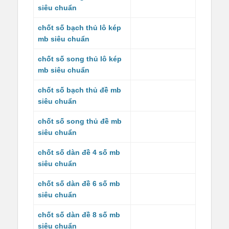
siêu chuẩn
chốt số bạch thủ lô kép
mb siêu chuẩn
chốt số song thủ lô kép
mb siêu chuẩn
chốt số bạch thủ đề mb
siêu chuẩn
chốt số song thủ đề mb
siêu chuẩn
chốt số dàn đề 4 số mb
siêu chuẩn
chốt số dàn đề 6 số mb
siêu chuẩn
chốt số dàn đề 8 số mb
siêu chuẩn