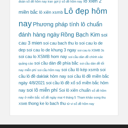
lô xiên 2
đoán số đề hôm nay iran
gợi ý số đề hôm nay
Lô đẹp hôm
miền bắc
lô xiên xsmb
nay
Phương pháp tính lô chuẩn
đánh hàng ngày
Rồng Bạch Kim
soi
cau 3 mien
soi cau bach thu lo
soi cau lo de
dep
soi cau lo de khung 3 ngay
soi cau lo XSMB 3s
soi cau lo XSMB hom nay
soi cầu dàn đề chính xác
soi cầu dàn đề phía bắc
quảng cáo
soi cầu dàn đề tối
soi cầu lô kép xsmb
soi
nay miễn phí
soi cầu hôm nay
cầu lô đề daklak hôm nay
soi cầu lô đề miền bắc
ngày 4/8/2021
soi cầu lô đề xổ số miền bắc hôm
soi lô miễn phí
nay
Soi lô xiên chuẩn
số đề hôm
nay ở miền bắc
số đề ngày mai 4 tháng 5
Tham khảo song thu
thong ke lo bach thu
XSMB
tử vi số đề hôm nay