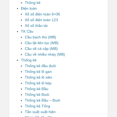
Thống kê
Điện toán
Xổ số điện toán 6×36
Xổ số điện toán 123
Xổ số thần tài
TK Cầu
Cầu bạch thủ (MB)
Cầu lật liên tục (MB)
Cầu về cả cặp (MB)
Cầu về nhiều nháy (MB)
Thống kê
Thống kê đầu đuôi
Thống kê lô gan
Thống kê lô xiên
Thống kê lô kép
Thống kê Đầu
Thống kê Đuôi
Thống kê Đầu – Đuôi
Thống kê Tổng
Tần suất xuất hiện