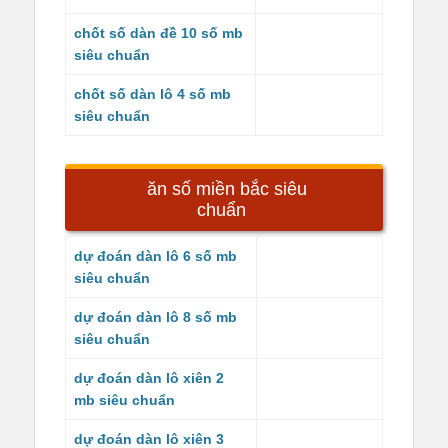
chốt số dàn đề 10 số mb
siêu chuẩn
chốt số dàn lô 4 số mb
siêu chuẩn
ăn số miền bắc siêu
chuẩn
dự đoán dàn lô 6 số mb
siêu chuẩn
dự đoán dàn lô 8 số mb
siêu chuẩn
dự đoán dàn lô xiên 2
mb siêu chuẩn
dự đoán dàn lô xiên 3