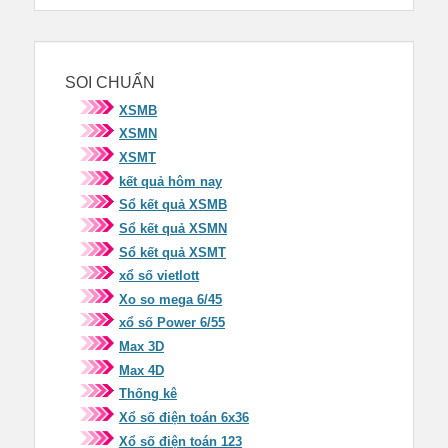
SOI CHUẨN
XSMB
XSMN
XSMT
kết quả hôm nay
Sổ kết quả XSMB
Sổ kết quả XSMN
Sổ kết quả XSMT
xổ số vietlott
Xo so mega 6/45
xổ số Power 6/55
Max 3D
Max 4D
Thống kê
Xổ số điện toán 6x36
Xổ số điện toán 123