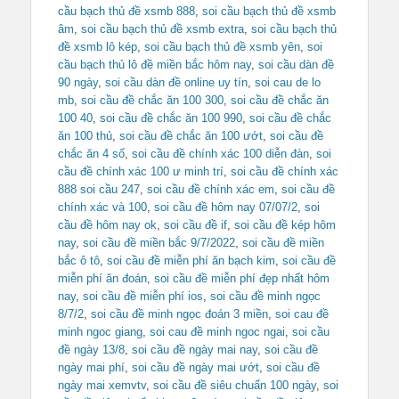
cầu bạch thủ đề xsmb 888
,
soi cầu bạch thủ đề xsmb
âm
,
soi cầu bạch thủ đề xsmb extra
,
soi cầu bạch thủ
đề xsmb lô kép
,
soi cầu bạch thủ đề xsmb yên
,
soi
cầu bạch thủ lô đề miền bắc hôm nay
,
soi cầu dàn đề
90 ngày
,
soi cầu dàn đề online uy tín
,
soi cau de lo
mb
,
soi cầu đề chắc ăn 100 300
,
soi cầu đề chắc ăn
100 40
,
soi cầu đề chắc ăn 100 990
,
soi cầu đề chắc
ăn 100 thủ
,
soi cầu đề chắc ăn 100 ướt
,
soi cầu đề
chắc ăn 4 số
,
soi cầu đề chính xác 100 diễn đàn
,
soi
cầu đề chính xác 100 ư minh trí
,
soi cầu đề chính xác
888 soi cầu 247
,
soi cầu đề chính xác em
,
soi cầu đề
chính xác và 100
,
soi cầu đề hôm nay 07/07/2
,
soi
cầu đề hôm nay ok
,
soi cầu đề if
,
soi cầu đề kép hôm
nay
,
soi cầu đề miền bắc 9/7/2022
,
soi cầu đề miền
bắc ô tô
,
soi cầu đề miễn phí ăn bạch kim
,
soi cầu đề
miễn phí ăn đoán
,
soi cầu đề miễn phí đẹp nhất hôm
nay
,
soi cầu đề miễn phí ios
,
soi cầu đề minh ngọc
8/7/2
,
soi cầu đề minh ngọc đoán 3 miền
,
soi cau đề
minh ngoc giang
,
soi cau đề minh ngoc ngai
,
soi cầu
đề ngày 13/8
,
soi cầu đề ngày mai nay
,
soi cầu đề
ngày mai phí
,
soi cầu đề ngày mai ướt
,
soi cầu đề
ngày mai xemvtv
,
soi cầu đề siêu chuẩn 100 ngày
,
soi