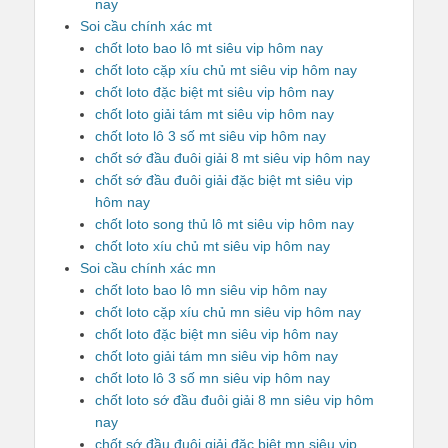
nay
Soi cầu chính xác mt
chốt loto bao lô mt siêu vip hôm nay
chốt loto cặp xíu chủ mt siêu vip hôm nay
chốt loto đặc biệt mt siêu vip hôm nay
chốt loto giải tám mt siêu vip hôm nay
chốt loto lô 3 số mt siêu vip hôm nay
chốt sớ đầu đuôi giải 8 mt siêu vip hôm nay
chốt sớ đầu đuôi giải đặc biệt mt siêu vip
hôm nay
chốt loto song thủ lô mt siêu vip hôm nay
chốt loto xíu chủ mt siêu vip hôm nay
Soi cầu chính xác mn
chốt loto bao lô mn siêu vip hôm nay
chốt loto cặp xíu chủ mn siêu vip hôm nay
chốt loto đặc biệt mn siêu vip hôm nay
chốt loto giải tám mn siêu vip hôm nay
chốt loto lô 3 số mn siêu vip hôm nay
chốt loto sớ đầu đuôi giải 8 mn siêu vip hôm
nay
chốt sớ đầu đuôi giải đặc biệt mn siêu vip