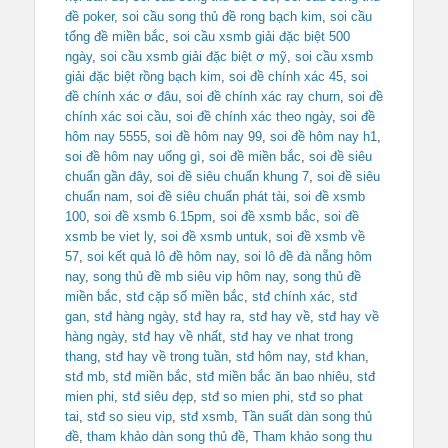
đề poker
,
soi cầu song thủ đề rong bạch kim
,
soi cầu
tổng đề miền bắc
,
soi cầu xsmb giải đặc biệt 500
ngày
,
soi cầu xsmb giải đặc biệt ơ mỹ
,
soi cầu xsmb
giải đặc biệt rồng bạch kim
,
soi đề chính xác 45
,
soi
đề chính xác ơ đâu
,
soi đề chính xác ray churn
,
soi đề
chính xác soi cầu
,
soi đề chính xác theo ngày
,
soi đề
hôm nay 5555
,
soi đề hôm nay 99
,
soi đề hôm nay h1
,
soi đề hôm nay uống gì
,
soi đề miền bắc
,
soi đề siêu
chuẩn gần đây
,
soi đề siêu chuẩn khung 7
,
soi đề siêu
chuẩn nam
,
soi đề siêu chuẩn phát tài
,
soi đề xsmb
100
,
soi đề xsmb 6.15pm
,
soi đề xsmb bắc
,
soi đề
xsmb be viet ly
,
soi đề xsmb untuk
,
soi đề xsmb về
57
,
soi kết quả lô đề hôm nay
,
soi lô đề đà nẵng hôm
nay
,
song thủ đề mb siêu vip hôm nay
,
song thủ đề
miền bắc
,
stđ cặp số miền bắc
,
stđ chính xác
,
stđ
gan
,
stđ hàng ngày
,
stđ hay ra
,
stđ hay về
,
stđ hay về
hàng ngày
,
stđ hay về nhất
,
stđ hay ve nhat trong
thang
,
stđ hay về trong tuần
,
stđ hôm nay
,
stđ khan
,
stđ mb
,
stđ miền bắc
,
stđ miền bắc ăn bao nhiêu
,
stđ
mien phi
,
stđ siêu đẹp
,
stđ so mien phi
,
stđ so phat
tai
,
stđ so sieu vip
,
stđ xsmb
,
Tần suất dàn song thủ
đề
,
tham khảo dàn song thủ đề
,
Tham khảo song thu