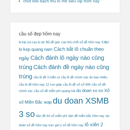
chốt loto bạch thủ lô mb siêu vip hôm nay
cầu số đẹp hôm nay
cau
bi kip soi cau lo de
Bộ đề gan
cao thủ chốt số đề hôm nay
Cách bắt lô chuẩn theo
lo kep quang nam
Cách đánh lô ngày nào cũng
ngày
trúng
Cách đánh đề ngày nào cũng
trúng
cầu lô đề 3 miền ưi
cầu lô đề chính xác ăn bao nhiêu
cầu lô đề hôm nay 12 con giáp
cầu lô đề xổ số 999
cầu số đề
du doan xo so Xổ
chính xác
cầu số đề miễn phí quang hải
du doan XSMB
số Miền Bắc wap
3 so
dàn đề 64 số miễn phí
dàn đề miền bắc hôm nay
dự
lô xiên 2
đoán số đề hôm nay iran
gợi ý số đề hôm nay