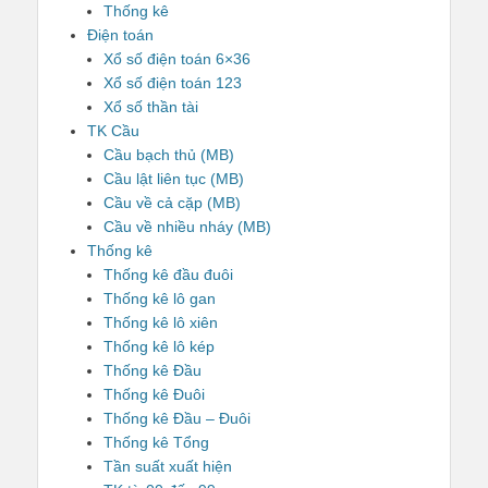
Thống kê
Điện toán
Xổ số điện toán 6×36
Xổ số điện toán 123
Xổ số thần tài
TK Cầu
Cầu bạch thủ (MB)
Cầu lật liên tục (MB)
Cầu về cả cặp (MB)
Cầu về nhiều nháy (MB)
Thống kê
Thống kê đầu đuôi
Thống kê lô gan
Thống kê lô xiên
Thống kê lô kép
Thống kê Đầu
Thống kê Đuôi
Thống kê Đầu – Đuôi
Thống kê Tổng
Tần suất xuất hiện