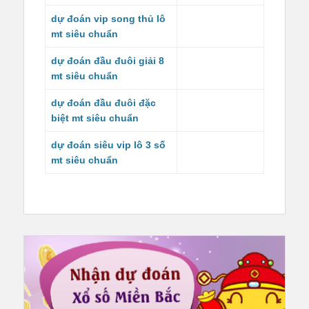
dự đoán vip song thủ lô
mt siêu chuẩn
dự đoán đầu đuôi giải 8
mt siêu chuẩn
dự đoán đầu đuôi đặc
biệt mt siêu chuẩn
dự đoán siêu vip lô 3 số
mt siêu chuẩn