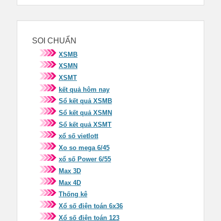
SOI CHUẨN
XSMB
XSMN
XSMT
kết quả hôm nay
Sổ kết quả XSMB
Sổ kết quả XSMN
Sổ kết quả XSMT
xổ số vietlott
Xo so mega 6/45
xổ số Power 6/55
Max 3D
Max 4D
Thống kê
Xổ số điện toán 6x36
Xổ số điện toán 123