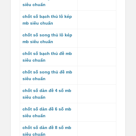
siêu chuẩn
chốt số bạch thủ lô kép
mb siêu chuẩn
chốt số song thủ lô kép
mb siêu chuẩn
chốt số bạch thủ đề mb
siêu chuẩn
chốt số song thủ đề mb
siêu chuẩn
chốt số dàn đề 4 số mb
siêu chuẩn
chốt số dàn đề 6 số mb
siêu chuẩn
chốt số dàn đề 8 số mb
siêu chuẩn