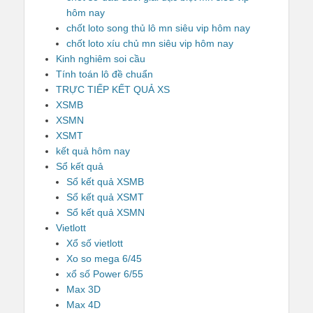
hôm nay
chốt loto song thủ lô mn siêu vip hôm nay
chốt loto xíu chủ mn siêu vip hôm nay
Kinh nghiêm soi cầu
Tính toán lô đề chuẩn
TRỰC TIẾP KẾT QUẢ XS
XSMB
XSMN
XSMT
kết quả hôm nay
Sổ kết quả
Sổ kết quả XSMB
Sổ kết quả XSMT
Sổ kết quả XSMN
Vietlott
Xổ số vietlott
Xo so mega 6/45
xổ số Power 6/55
Max 3D
Max 4D