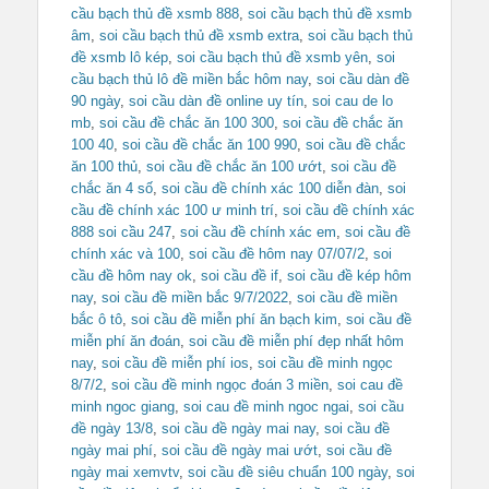
cầu bạch thủ đề xsmb 888
,
soi cầu bạch thủ đề xsmb
âm
,
soi cầu bạch thủ đề xsmb extra
,
soi cầu bạch thủ
đề xsmb lô kép
,
soi cầu bạch thủ đề xsmb yên
,
soi
cầu bạch thủ lô đề miền bắc hôm nay
,
soi cầu dàn đề
90 ngày
,
soi cầu dàn đề online uy tín
,
soi cau de lo
mb
,
soi cầu đề chắc ăn 100 300
,
soi cầu đề chắc ăn
100 40
,
soi cầu đề chắc ăn 100 990
,
soi cầu đề chắc
ăn 100 thủ
,
soi cầu đề chắc ăn 100 ướt
,
soi cầu đề
chắc ăn 4 số
,
soi cầu đề chính xác 100 diễn đàn
,
soi
cầu đề chính xác 100 ư minh trí
,
soi cầu đề chính xác
888 soi cầu 247
,
soi cầu đề chính xác em
,
soi cầu đề
chính xác và 100
,
soi cầu đề hôm nay 07/07/2
,
soi
cầu đề hôm nay ok
,
soi cầu đề if
,
soi cầu đề kép hôm
nay
,
soi cầu đề miền bắc 9/7/2022
,
soi cầu đề miền
bắc ô tô
,
soi cầu đề miễn phí ăn bạch kim
,
soi cầu đề
miễn phí ăn đoán
,
soi cầu đề miễn phí đẹp nhất hôm
nay
,
soi cầu đề miễn phí ios
,
soi cầu đề minh ngọc
8/7/2
,
soi cầu đề minh ngọc đoán 3 miền
,
soi cau đề
minh ngoc giang
,
soi cau đề minh ngoc ngai
,
soi cầu
đề ngày 13/8
,
soi cầu đề ngày mai nay
,
soi cầu đề
ngày mai phí
,
soi cầu đề ngày mai ướt
,
soi cầu đề
ngày mai xemvtv
,
soi cầu đề siêu chuẩn 100 ngày
,
soi