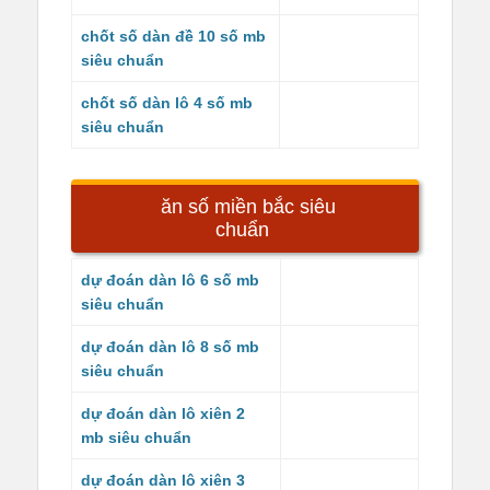
chốt số dàn đề 10 số mb
siêu chuẩn
chốt số dàn lô 4 số mb
siêu chuẩn
ăn số miền bắc siêu
chuẩn
dự đoán dàn lô 6 số mb
siêu chuẩn
dự đoán dàn lô 8 số mb
siêu chuẩn
dự đoán dàn lô xiên 2
mb siêu chuẩn
dự đoán dàn lô xiên 3