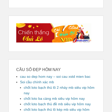
CẦU SỐ ĐẸP HÔM NAY
cau so dep hom nay – soi cau xstd mien bac
Soi cầu chính xác mb
chốt loto bạch thủ lô 2 nháy mb siêu vip hôm
nay
chốt loto ba càng mb siêu vip hôm nay
chốt loto bạch thủ đề mb siêu vip hôm nay
chốt loto bạch thủ lô kép mb siêu vip hôm