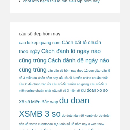
chốt loto bạch thủ lô mb siêu vip hôm nay
cầu số đẹp hôm nay
Cách bắt lô chuẩn
cau lo kep quang nam
Cách đánh lô ngày nào
theo ngày
cũng trúng
Cách đánh đề ngày nào
cũng trúng
cầu dàn đề hôm nay theo 12 con giáp
cầu lô
đề 3 miền dự đoán hôm nay
cầu lô đề 3 miền online chuẩn nhất
cầu lô đề chính xác rồi
cầu số đề 3 miền an giang
cầu số đề 3
du doan xo so
miền online chuẩn nhất
cầu số đề 3 miền tô
du doan
Xổ số Miền Bắc wap
XSMB 3 so
dự đoán dàn đề xsmb vip
dự đoán
dàn đề xsmb xuantocdo
dự đoán số đề hôm nay o west new