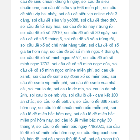
cầu đề siêu chuẩn khung 6 ngày
,
soi cầu đề siêu
chuẩn one
,
soi cầu đề siêu víp 666 miễn phí
,
soi cầu
đề siêu vip hai nháy
,
soi cầu đề siêu vip online chốt 3
càng
,
soi cầu đề siêu víp yo888
,
soi cầu đề theo thứ
,
soi cầu đề tối nay hòa
,
soi cầu đề tối nay r trúng rồi
,
soi cầu đề xổ số 22/10
,
soi cầu đề xổ số 30 ngày
,
soi
cầu đề xổ số 9 tháng 5
,
soi cầu đề xổ số a trúng rồi
,
soi cầu đề xổ số chủ nhật hàng tuần
,
soi cầu đề xổ số
gia lai hôm nay
,
soi cầu đề xổ số minh ngọc 4 tháng 6
,
soi cầu đề xổ số minh ngọc 5/7/2
,
soi cầu đề xổ số
minh ngọc 7/7/2
,
soi cầu đề xổ số minh ngọc của
,
soi
cầu đề xổ số minh ngọc online miễn phí
,
soi cau đề
xsmb
,
soi cầu đề xsmb dự đoán xổ số miền bắc
,
soi
cầu đề xsmb vip miễn phí
,
soi cầu đề xsmb vua nhà
cái
,
soi cau lo de
,
soi cau lo de mb
,
soi cau lo de mb
24h
,
soi cau lo de mb vip
,
soi cầu lô đề - cam kết 100
ăn chắc
,
soi cầu lô đề 568.vn
,
soi cầu lô đề 888 xsmb
hôm nay
,
soi cầu lô đề chuẩn miền bắc miễn phí
,
soi
cầu lô đề miền bắc hôm nay
,
soi cầu lô đề miền bắc
miễn phí hôm nay
,
soi cầu lô đề miền bắc ngày 30
tháng 9
,
soi cầu lô đề miền bắc ngày 4/8/2021
,
soi cầu
lô đề xổ số miền bắc hôm nay
,
soi cầu rồng bạch kim
hội bàn đề
,
soi cầu song thủ đề 5 số
,
soi cầu song thủ