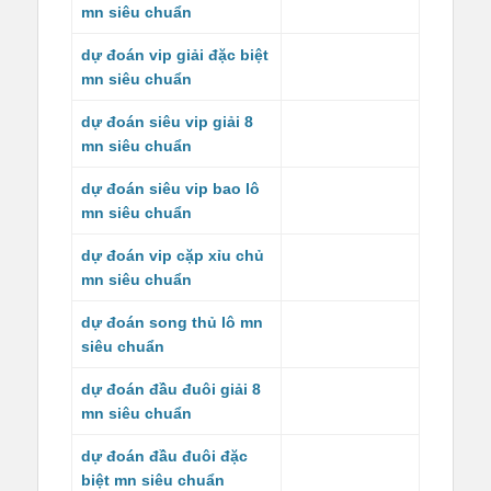
mn siêu chuẩn
dự đoán vip giải đặc biệt
mn siêu chuẩn
dự đoán siêu vip giải 8
mn siêu chuẩn
dự đoán siêu vip bao lô
mn siêu chuẩn
dự đoán vip cặp xỉu chủ
mn siêu chuẩn
dự đoán song thủ lô mn
siêu chuẩn
dự đoán đầu đuôi giải 8
mn siêu chuẩn
dự đoán đầu đuôi đặc
biệt mn siêu chuẩn