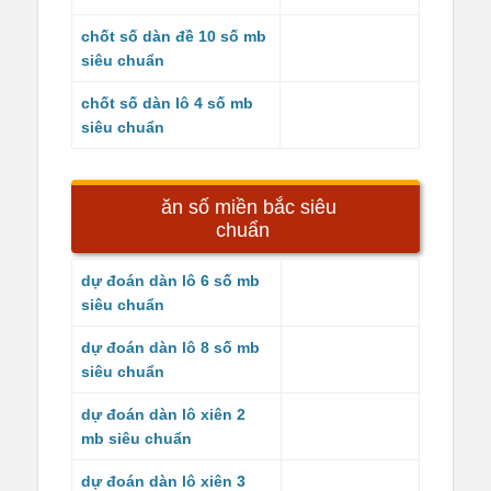
chốt số dàn đề 10 số mb
siêu chuẩn
chốt số dàn lô 4 số mb
siêu chuẩn
ăn số miền bắc siêu
chuẩn
dự đoán dàn lô 6 số mb
siêu chuẩn
dự đoán dàn lô 8 số mb
siêu chuẩn
dự đoán dàn lô xiên 2
mb siêu chuẩn
dự đoán dàn lô xiên 3