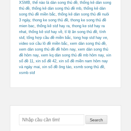
XSMB
,
thế nào là dàn song thủ đề
,
thống kê dàn song
thủ đề
,
thống kê dàn song thủ đề mb
,
thống kê dàn
song thủ đề miền bắc
,
thống kê dàn song thủ đề nuôi
3 ngày
,
thong ke song thủ đề
,
thong ke song thủ đề
mien bac
,
thống kê stđ hay ra
,
thong ke stđ hay ra
nhat
,
thống kê stđ hay về
,
tỉ lệ ăn song thủ đề
,
tính
stđ
,
tổng hợp cầu đề miền bắc
,
tong hop stđ hay ve
,
video soi cầu lô đề miền bắc
,
xem dàn song thủ đề
,
xem dàn song thủ đề đề hôm nay
,
xem dàn song thủ
đề hôm nay
,
xem kq dàn song thủ đề mb hôm nay
,
xin
số đề 11
,
xin số đề 42
,
xin số đề miền nam hôm nay
và ngày mai
,
xin số đề ông táo
,
xsmb song thủ đề
,
xsmb stđ
Search