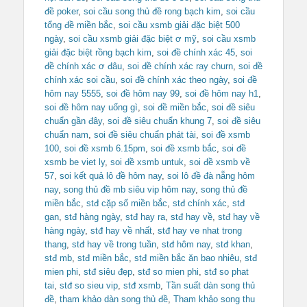
đề poker
,
soi cầu song thủ đề rong bạch kim
,
soi cầu
tổng đề miền bắc
,
soi cầu xsmb giải đặc biệt 500
ngày
,
soi cầu xsmb giải đặc biệt ơ mỹ
,
soi cầu xsmb
giải đặc biệt rồng bạch kim
,
soi đề chính xác 45
,
soi
đề chính xác ơ đâu
,
soi đề chính xác ray churn
,
soi đề
chính xác soi cầu
,
soi đề chính xác theo ngày
,
soi đề
hôm nay 5555
,
soi đề hôm nay 99
,
soi đề hôm nay h1
,
soi đề hôm nay uống gì
,
soi đề miền bắc
,
soi đề siêu
chuẩn gần đây
,
soi đề siêu chuẩn khung 7
,
soi đề siêu
chuẩn nam
,
soi đề siêu chuẩn phát tài
,
soi đề xsmb
100
,
soi đề xsmb 6.15pm
,
soi đề xsmb bắc
,
soi đề
xsmb be viet ly
,
soi đề xsmb untuk
,
soi đề xsmb về
57
,
soi kết quả lô đề hôm nay
,
soi lô đề đà nẵng hôm
nay
,
song thủ đề mb siêu vip hôm nay
,
song thủ đề
miền bắc
,
stđ cặp số miền bắc
,
stđ chính xác
,
stđ
gan
,
stđ hàng ngày
,
stđ hay ra
,
stđ hay về
,
stđ hay về
hàng ngày
,
stđ hay về nhất
,
stđ hay ve nhat trong
thang
,
stđ hay về trong tuần
,
stđ hôm nay
,
stđ khan
,
stđ mb
,
stđ miền bắc
,
stđ miền bắc ăn bao nhiêu
,
stđ
mien phi
,
stđ siêu đẹp
,
stđ so mien phi
,
stđ so phat
tai
,
stđ so sieu vip
,
stđ xsmb
,
Tần suất dàn song thủ
đề
,
tham khảo dàn song thủ đề
,
Tham khảo song thu