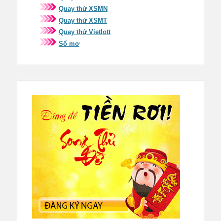
Quay thử XSMN
Quay thử XSMT
Quay thử Vietlott
Sổ mơ