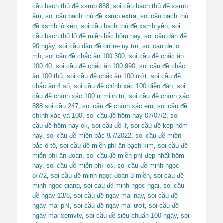
cầu bạch thủ đề xsmb 888
,
soi cầu bạch thủ đề xsmb
âm
,
soi cầu bạch thủ đề xsmb extra
,
soi cầu bạch thủ
đề xsmb lô kép
,
soi cầu bạch thủ đề xsmb yên
,
soi
cầu bạch thủ lô đề miền bắc hôm nay
,
soi cầu dàn đề
90 ngày
,
soi cầu dàn đề online uy tín
,
soi cau de lo
mb
,
soi cầu đề chắc ăn 100 300
,
soi cầu đề chắc ăn
100 40
,
soi cầu đề chắc ăn 100 990
,
soi cầu đề chắc
ăn 100 thủ
,
soi cầu đề chắc ăn 100 ướt
,
soi cầu đề
chắc ăn 4 số
,
soi cầu đề chính xác 100 diễn đàn
,
soi
cầu đề chính xác 100 ư minh trí
,
soi cầu đề chính xác
888 soi cầu 247
,
soi cầu đề chính xác em
,
soi cầu đề
chính xác và 100
,
soi cầu đề hôm nay 07/07/2
,
soi
cầu đề hôm nay ok
,
soi cầu đề if
,
soi cầu đề kép hôm
nay
,
soi cầu đề miền bắc 9/7/2022
,
soi cầu đề miền
bắc ô tô
,
soi cầu đề miễn phí ăn bạch kim
,
soi cầu đề
miễn phí ăn đoán
,
soi cầu đề miễn phí đẹp nhất hôm
nay
,
soi cầu đề miễn phí ios
,
soi cầu đề minh ngọc
8/7/2
,
soi cầu đề minh ngọc đoán 3 miền
,
soi cau đề
minh ngoc giang
,
soi cau đề minh ngoc ngai
,
soi cầu
đề ngày 13/8
,
soi cầu đề ngày mai nay
,
soi cầu đề
ngày mai phí
,
soi cầu đề ngày mai ướt
,
soi cầu đề
ngày mai xemvtv
,
soi cầu đề siêu chuẩn 100 ngày
,
soi