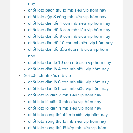
nay
chốt loto bạch thủ lô mb siêu vip hôm nay
chốt loto cặp 3 càng mb siêu vip hôm nay
chốt loto dàn đề 4 con mb siêu vip hôm nay
chốt loto dàn đề 6 con mb siêu vip hôm nay
chốt loto dàn đề 8 con mb siêu vip hôm nay
chốt loto dàn đề 10 con mb siêu vip hôm nay
chốt loto dàn đề đầu đuôi mb siêu vip hôm
nay
chốt loto dàn lô 10 con mb siêu vip hôm nay
chốt loto dàn lô 4 con mb siêu vip hôm nay
Soi cầu chính xác mb víp
chốt loto dàn lô 6 con mb siêu vip hôm nay
chốt loto dàn lô 8 con mb siêu vip hôm nay
chốt loto lô xiên 2 mb siêu vip hôm nay
chốt loto lô xiên 3 mb siêu vip hôm nay
chốt loto lô xiên 4 mb siêu vip hôm nay
chốt loto song thủ đề mb siêu vip hôm nay
chốt loto song thủ lô mb siêu vip hôm nay
chốt loto song thủ lô kép mb siêu vip hôm