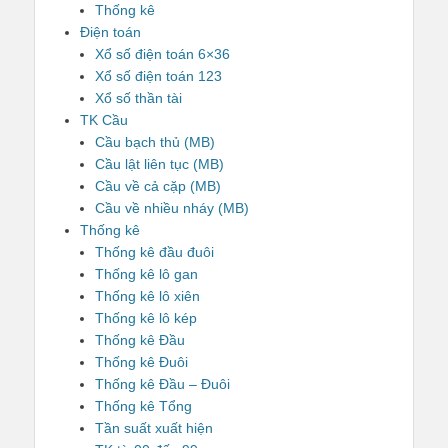
Thống kê
Điện toán
Xổ số điện toán 6×36
Xổ số điện toán 123
Xổ số thần tài
TK Cầu
Cầu bạch thủ (MB)
Cầu lật liên tục (MB)
Cầu về cả cặp (MB)
Cầu về nhiều nháy (MB)
Thống kê
Thống kê đầu đuôi
Thống kê lô gan
Thống kê lô xiên
Thống kê lô kép
Thống kê Đầu
Thống kê Đuôi
Thống kê Đầu – Đuôi
Thống kê Tổng
Tần suất xuất hiện