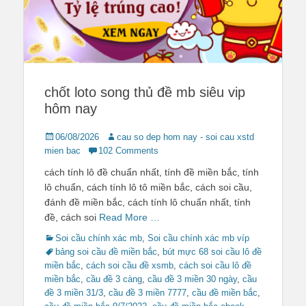
chốt loto song thủ đề mb siêu vip
hôm nay
Posted
Author
06/08/2026
cau so dep hom nay - soi cau xstd
on
mien bac
102 Comments
cách tính lô đề chuẩn nhất, tính đề miền bắc, tính
lô chuẩn, cách tính lô tô miền bắc, cách soi cầu,
đánh đề miền bắc, cách tính lô chuẩn nhất, tính
đề, cách soi
Read More …
Categories
Tags
Soi cầu chính xác mb
,
Soi cầu chính xác mb víp
bảng soi cầu đề miền bắc
,
bút mực 68 soi cầu lô đề
miền bắc
,
cách soi cầu đề xsmb
,
cách soi cầu lô đề
miền bắc
,
cầu đề 3 càng
,
cầu đề 3 miền 30 ngày
,
cầu
đề 3 miền 31/3
,
cầu đề 3 miền 7777
,
cầu đề miền bắc
,