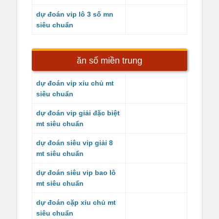
dự đoán vip lô 3 số mn
siêu chuẩn
ăn số miền trung
dự đoán vip xỉu chủ mt
siêu chuẩn
dự đoán vip giải đặc biệt
mt siêu chuẩn
dự đoán siêu vip giải 8
mt siêu chuẩn
dự đoán siêu vip bao lô
mt siêu chuẩn
dự đoán cặp xỉu chủ mt
siêu chuẩn