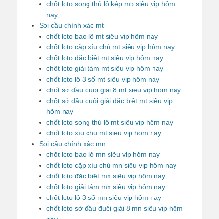
chốt loto song thủ lô kép mb siêu vip hôm
nay
Soi cầu chính xác mt
chốt loto bao lô mt siêu vip hôm nay
chốt loto cặp xíu chủ mt siêu vip hôm nay
chốt loto đặc biệt mt siêu vip hôm nay
chốt loto giải tám mt siêu vip hôm nay
chốt loto lô 3 số mt siêu vip hôm nay
chốt sớ đầu đuôi giải 8 mt siêu vip hôm nay
chốt sớ đầu đuôi giải đặc biệt mt siêu vip
hôm nay
chốt loto song thủ lô mt siêu vip hôm nay
chốt loto xíu chủ mt siêu vip hôm nay
Soi cầu chính xác mn
chốt loto bao lô mn siêu vip hôm nay
chốt loto cặp xíu chủ mn siêu vip hôm nay
chốt loto đặc biệt mn siêu vip hôm nay
chốt loto giải tám mn siêu vip hôm nay
chốt loto lô 3 số mn siêu vip hôm nay
chốt loto sớ đầu đuôi giải 8 mn siêu vip hôm
nay