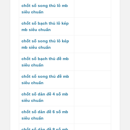
chốt số song thủ lô mb
siêu chuẩn
chốt số bạch thủ lô kép
mb siêu chuẩn
chốt số song thủ lô kép
mb siêu chuẩn
chốt số bạch thủ đề mb
siêu chuẩn
chốt số song thủ đề mb
siêu chuẩn
chốt số dàn đề 4 số mb
siêu chuẩn
chốt số dàn đề 6 số mb
siêu chuẩn
chốt số dàn đề 8 số mb