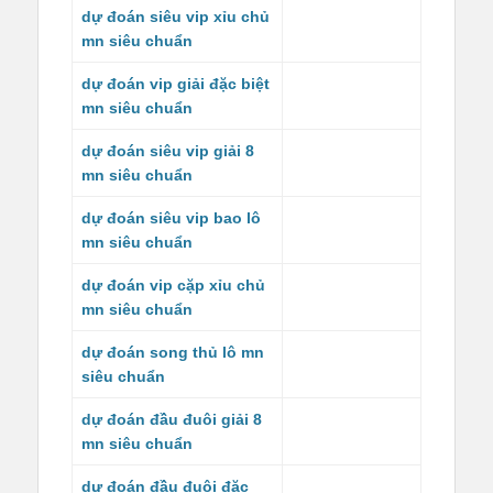
dự đoán siêu vip xỉu chủ
mn siêu chuẩn
dự đoán vip giải đặc biệt
mn siêu chuẩn
dự đoán siêu vip giải 8
mn siêu chuẩn
dự đoán siêu vip bao lô
mn siêu chuẩn
dự đoán vip cặp xỉu chủ
mn siêu chuẩn
dự đoán song thủ lô mn
siêu chuẩn
dự đoán đầu đuôi giải 8
mn siêu chuẩn
dự đoán đầu đuôi đặc