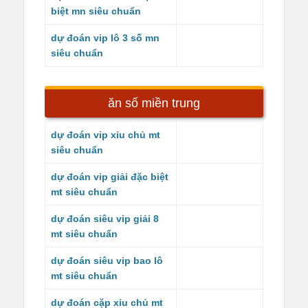
biệt mn siêu chuẩn
dự đoán vip lô 3 số mn
siêu chuẩn
ăn số miền trung
dự đoán vip xỉu chủ mt
siêu chuẩn
dự đoán vip giải đặc biệt
mt siêu chuẩn
dự đoán siêu vip giải 8
mt siêu chuẩn
dự đoán siêu vip bao lô
mt siêu chuẩn
dự đoán cặp xỉu chủ mt