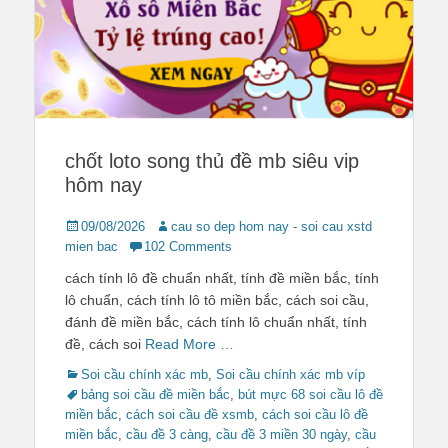
chốt loto song thủ đề mb siêu vip
hôm nay
Posted
Author
09/08/2026
cau so dep hom nay - soi cau xstd
on
mien bac
102 Comments
cách tính lô đề chuẩn nhất, tính đề miền bắc, tính
lô chuẩn, cách tính lô tô miền bắc, cách soi cầu,
đánh đề miền bắc, cách tính lô chuẩn nhất, tính
đề, cách soi
Read More …
Categories
Tags
Soi cầu chính xác mb
,
Soi cầu chính xác mb víp
bảng soi cầu đề miền bắc
,
bút mực 68 soi cầu lô đề
miền bắc
,
cách soi cầu đề xsmb
,
cách soi cầu lô đề
miền bắc
,
cầu đề 3 càng
,
cầu đề 3 miền 30 ngày
,
cầu