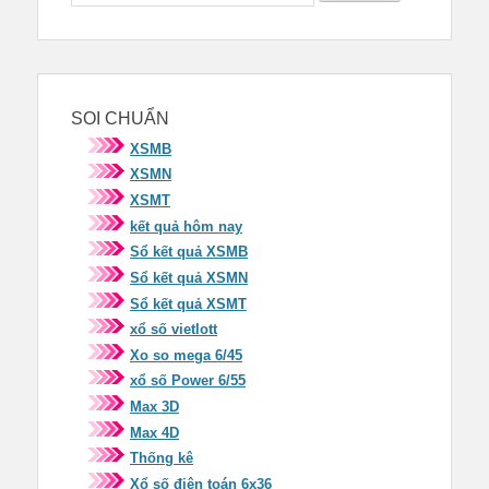
SOI CHUẨN
XSMB
XSMN
XSMT
kết quả hôm nay
Sổ kết quả XSMB
Sổ kết quả XSMN
Sổ kết quả XSMT
xổ số vietlott
Xo so mega 6/45
xổ số Power 6/55
Max 3D
Max 4D
Thống kê
Xổ số điện toán 6x36