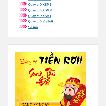
Quay thử XSMB
Quay thử XSMN
Quay thử XSMT
Quay thử Vietlott
Sổ mơ