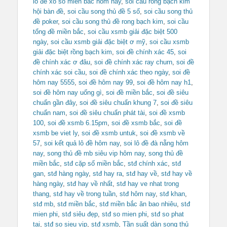
lô đề xổ số miền bắc hôm nay
,
soi cầu rồng bạch kim
hội bàn đề
,
soi cầu song thủ đề 5 số
,
soi cầu song thủ
đề poker
,
soi cầu song thủ đề rong bạch kim
,
soi cầu
tổng đề miền bắc
,
soi cầu xsmb giải đặc biệt 500
ngày
,
soi cầu xsmb giải đặc biệt ơ mỹ
,
soi cầu xsmb
giải đặc biệt rồng bạch kim
,
soi đề chính xác 45
,
soi
đề chính xác ơ đâu
,
soi đề chính xác ray churn
,
soi đề
chính xác soi cầu
,
soi đề chính xác theo ngày
,
soi đề
hôm nay 5555
,
soi đề hôm nay 99
,
soi đề hôm nay h1
,
soi đề hôm nay uống gì
,
soi đề miền bắc
,
soi đề siêu
chuẩn gần đây
,
soi đề siêu chuẩn khung 7
,
soi đề siêu
chuẩn nam
,
soi đề siêu chuẩn phát tài
,
soi đề xsmb
100
,
soi đề xsmb 6.15pm
,
soi đề xsmb bắc
,
soi đề
xsmb be viet ly
,
soi đề xsmb untuk
,
soi đề xsmb về
57
,
soi kết quả lô đề hôm nay
,
soi lô đề đà nẵng hôm
nay
,
song thủ đề mb siêu vip hôm nay
,
song thủ đề
miền bắc
,
stđ cặp số miền bắc
,
stđ chính xác
,
stđ
gan
,
stđ hàng ngày
,
stđ hay ra
,
stđ hay về
,
stđ hay về
hàng ngày
,
stđ hay về nhất
,
stđ hay ve nhat trong
thang
,
stđ hay về trong tuần
,
stđ hôm nay
,
stđ khan
,
stđ mb
,
stđ miền bắc
,
stđ miền bắc ăn bao nhiêu
,
stđ
mien phi
,
stđ siêu đẹp
,
stđ so mien phi
,
stđ so phat
tai
,
stđ so sieu vip
,
stđ xsmb
,
Tần suất dàn song thủ