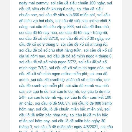
ngày mai xemvtv
,
soi cầu đề siêu chuẩn 100 ngày
,
soi
cầu đề siêu chuẩn khung 6 ngày
,
soi cầu đề siêu
chuẩn one
,
soi cầu đề siêu víp 666 miễn phí
,
soi cầu
đề siêu vip hai nháy
,
soi cầu đề siêu vip online chốt 3
càng
,
soi cầu đề siêu víp yo888
,
soi cầu đề theo thứ
,
soi cầu đề tối nay hòa
,
soi cầu đề tối nay r trúng rồi
,
soi cầu đề xổ số 22/10
,
soi cầu đề xổ số 30 ngày
,
soi
cầu đề xổ số 9 tháng 5
,
soi cầu đề xổ số a trúng rồi
,
soi cầu đề xổ số chủ nhật hàng tuần
,
soi cầu đề xổ số
gia lai hôm nay
,
soi cầu đề xổ số minh ngọc 4 tháng 6
,
soi cầu đề xổ số minh ngọc 5/7/2
,
soi cầu đề xổ số
minh ngọc 7/7/2
,
soi cầu đề xổ số minh ngọc của
,
soi
cầu đề xổ số minh ngọc online miễn phí
,
soi cau đề
xsmb
,
soi cầu đề xsmb dự đoán xổ số miền bắc
,
soi
cầu đề xsmb vip miễn phí
,
soi cầu đề xsmb vua nhà
cái
,
soi cau lo de
,
soi cau lo de mb
,
soi cau lo de mb
24h
,
soi cau lo de mb vip
,
soi cầu lô đề - cam kết 100
ăn chắc
,
soi cầu lô đề 568.vn
,
soi cầu lô đề 888 xsmb
hôm nay
,
soi cầu lô đề chuẩn miền bắc miễn phí
,
soi
cầu lô đề miền bắc hôm nay
,
soi cầu lô đề miền bắc
miễn phí hôm nay
,
soi cầu lô đề miền bắc ngày 30
tháng 9
,
soi cầu lô đề miền bắc ngày 4/8/2021
,
soi cầu