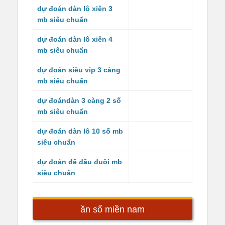
dự đoán dàn lô xiên 3
mb siêu chuẩn
dự đoán dàn lô xiên 4
mb siêu chuẩn
dự đoán siêu vip 3 càng
mb siêu chuẩn
dự đoándàn 3 càng 2 số
mb siêu chuẩn
dự đoán dàn lô 10 số mb
siêu chuẩn
dự đoán đề đầu đuôi mb
siêu chuẩn
ăn số miền nam