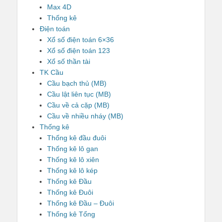
Max 4D
Thống kê
Điện toán
Xổ số điện toán 6×36
Xổ số điện toán 123
Xổ số thần tài
TK Cầu
Cầu bạch thủ (MB)
Cầu lật liên tục (MB)
Cầu về cả cặp (MB)
Cầu về nhiều nháy (MB)
Thống kê
Thống kê đầu đuôi
Thống kê lô gan
Thống kê lô xiên
Thống kê lô kép
Thống kê Đầu
Thống kê Đuôi
Thống kê Đầu – Đuôi
Thống kê Tổng