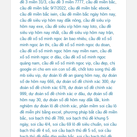
đề 3 miền 31/3
,
cầu đề 3 miền 7777
,
cầu đề miền bắc
,
cầu đề miền bắc 9/7/2022
,
cầu đề miền bắc ebook
,
cầu đề miền bắc iwin
,
cầu đề miền bắc ngày hôm nay
,
cầu đề siêu vip hôm nay đắk nông
,
cầu đề siêu víp
hôm nay exe
,
cầu đề siêu víp hôm nay loto
,
cầu đề
siêu vip hôm nay nhất
,
cầu đề siêu vip hôm nay trận
,
cầu đề xổ số minh ngoc ăn bao nhiêu
,
cầu đề xổ số
minh ngoc ân thi
,
cầu đề xổ số minh ngoc du doan
,
cầu đề xổ số minh ngọc hôm nay miền nam
,
cầu đề
xổ số minh ngoc ơ đâu
,
cầu đề xổ số minh ngọc
quảng nam
,
cầu đề xổ số minh ngoc vip
,
cầu đẹp
,
chị
google ơi cho em xin con số đề
,
chốt loto song thủ đề
mb siêu vip
,
dự đoán lô đề an giang hôm nay
,
dự đoán
số de hôm nay 666
,
dự đoán số đề chính xác 300
,
dự
đoán số đề chính xác 678
,
dự đoán số đề chính xác
999
,
dự đoán số đề chính xác ơ đâu
,
dự đoán số đề
hôm nay 30
,
dự đoán số đề hôm nay đắk lắk
,
kinh
nghiệm dự đoán lô đề chính xác
,
phần mềm soi cầu lô
đề miễn phí bằng excel
,
phương pháp bắt cầu đề miền
bắc
,
soi bạch thủ đề 789
,
soi bạch thủ đề khung 5
ngày
,
soi cầu 4/4
,
soi cầu 69 lô đề siêu chuẩn
,
soi cầu
bạch thủ đề 4 số
,
soi cầu bạch thủ đề 5 số
,
soi cầu
bạch thủ đề diễn đàn miền bắc
,
soi cầu bạch thủ đề