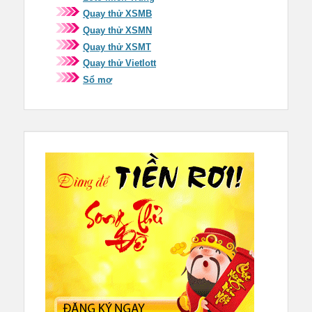
Quay thử XSMB
Quay thử XSMN
Quay thử XSMT
Quay thử Vietlott
Sổ mơ