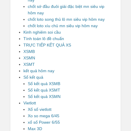
chốt sớ đầu đuôi giải đặc biệt mn siêu vip
hôm nay
chốt loto song thủ lô mn siêu vip hôm nay
chốt loto xíu chủ mn siêu vip hôm nay
Kinh nghiêm soi cầu
Tính toán lô đề chuẩn
TRỰC TIẾP KẾT QUẢ XS
XSMB
XSMN
XSMT
kết quả hôm nay
Sổ kết quả
Sổ kết quả XSMB
Sổ kết quả XSMT
Sổ kết quả XSMN
Vietlott
Xổ số vietlott
Xo so mega 6/45
xổ số Power 6/55
Max 3D