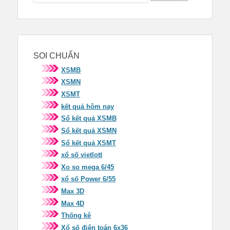
SOI CHUẨN
XSMB
XSMN
XSMT
kết quả hôm nay
Sổ kết quả XSMB
Sổ kết quả XSMN
Sổ kết quả XSMT
xổ số vietlott
Xo so mega 6/45
xổ số Power 6/55
Max 3D
Max 4D
Thống kê
Xổ số điện toán 6x36