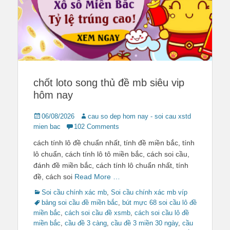
chốt loto song thủ đề mb siêu vip
hôm nay
Posted
Author
06/08/2026
cau so dep hom nay - soi cau xstd
on
mien bac
102 Comments
cách tính lô đề chuẩn nhất, tính đề miền bắc, tính
lô chuẩn, cách tính lô tô miền bắc, cách soi cầu,
đánh đề miền bắc, cách tính lô chuẩn nhất, tính
đề, cách soi
Read More …
Categories
Tags
Soi cầu chính xác mb
,
Soi cầu chính xác mb víp
bảng soi cầu đề miền bắc
,
bút mực 68 soi cầu lô đề
miền bắc
,
cách soi cầu đề xsmb
,
cách soi cầu lô đề
miền bắc
,
cầu đề 3 càng
,
cầu đề 3 miền 30 ngày
,
cầu