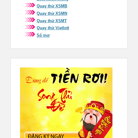
Quay thử XSMB
Quay thử XSMN
Quay thử XSMT
Quay thử Vietlott
Sổ mơ