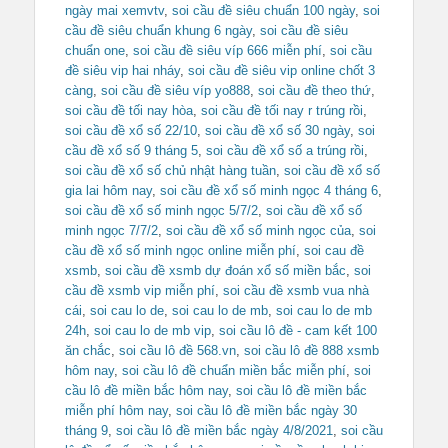
ngày mai xemvtv
,
soi cầu đề siêu chuẩn 100 ngày
,
soi
cầu đề siêu chuẩn khung 6 ngày
,
soi cầu đề siêu
chuẩn one
,
soi cầu đề siêu víp 666 miễn phí
,
soi cầu
đề siêu vip hai nháy
,
soi cầu đề siêu vip online chốt 3
càng
,
soi cầu đề siêu víp yo888
,
soi cầu đề theo thứ
,
soi cầu đề tối nay hòa
,
soi cầu đề tối nay r trúng rồi
,
soi cầu đề xổ số 22/10
,
soi cầu đề xổ số 30 ngày
,
soi
cầu đề xổ số 9 tháng 5
,
soi cầu đề xổ số a trúng rồi
,
soi cầu đề xổ số chủ nhật hàng tuần
,
soi cầu đề xổ số
gia lai hôm nay
,
soi cầu đề xổ số minh ngọc 4 tháng 6
,
soi cầu đề xổ số minh ngọc 5/7/2
,
soi cầu đề xổ số
minh ngọc 7/7/2
,
soi cầu đề xổ số minh ngọc của
,
soi
cầu đề xổ số minh ngọc online miễn phí
,
soi cau đề
xsmb
,
soi cầu đề xsmb dự đoán xổ số miền bắc
,
soi
cầu đề xsmb vip miễn phí
,
soi cầu đề xsmb vua nhà
cái
,
soi cau lo de
,
soi cau lo de mb
,
soi cau lo de mb
24h
,
soi cau lo de mb vip
,
soi cầu lô đề - cam kết 100
ăn chắc
,
soi cầu lô đề 568.vn
,
soi cầu lô đề 888 xsmb
hôm nay
,
soi cầu lô đề chuẩn miền bắc miễn phí
,
soi
cầu lô đề miền bắc hôm nay
,
soi cầu lô đề miền bắc
miễn phí hôm nay
,
soi cầu lô đề miền bắc ngày 30
tháng 9
,
soi cầu lô đề miền bắc ngày 4/8/2021
,
soi cầu