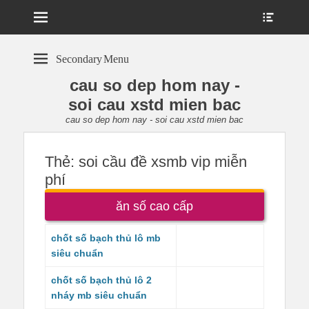
Menu
Show
Heade
Sideb
Conte
Secondary Menu
cau so dep hom nay -
soi cau xstd mien bac
cau so dep hom nay - soi cau xstd mien bac
Thẻ:
soi cầu đề xsmb vip miễn
phí
ăn số cao cấp
chốt số bạch thủ lô mb
siêu chuẩn
chốt số bạch thủ lô 2
nháy mb siêu chuẩn