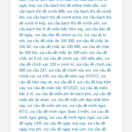
ngày mai
,
soi cầu bạch thủ đề online miền bắc
,
soi
cầu bạch thủ đề xsmb 888
,
soi cầu bạch thủ đề xsmb
âm
,
soi cầu bạch thủ đề xsmb extra
,
soi cầu bạch thủ
đề xsmb lô kép
,
soi cầu bạch thủ đề xsmb yên
,
soi
cầu bạch thủ lô đề miền bắc hôm nay
,
soi cầu dàn đề
90 ngày
,
soi cầu dàn đề online uy tín
,
soi cau de lo
mb
,
soi cầu đề chắc ăn 100 300
,
soi cầu đề chắc ăn
100 40
,
soi cầu đề chắc ăn 100 990
,
soi cầu đề chắc
ăn 100 thủ
,
soi cầu đề chắc ăn 100 ướt
,
soi cầu đề
chắc ăn 4 số
,
soi cầu đề chính xác 100 diễn đàn
,
soi
cầu đề chính xác 100 ư minh trí
,
soi cầu đề chính xác
888 soi cầu 247
,
soi cầu đề chính xác em
,
soi cầu đề
chính xác và 100
,
soi cầu đề hôm nay 07/07/2
,
soi
cầu đề hôm nay ok
,
soi cầu đề if
,
soi cầu đề kép hôm
nay
,
soi cầu đề miền bắc 9/7/2022
,
soi cầu đề miền
bắc ô tô
,
soi cầu đề miễn phí ăn bạch kim
,
soi cầu đề
miễn phí ăn đoán
,
soi cầu đề miễn phí đẹp nhất hôm
nay
,
soi cầu đề miễn phí ios
,
soi cầu đề minh ngọc
8/7/2
,
soi cầu đề minh ngọc đoán 3 miền
,
soi cau đề
minh ngoc giang
,
soi cau đề minh ngoc ngai
,
soi cầu
đề ngày 13/8
,
soi cầu đề ngày mai nay
,
soi cầu đề
ngày mai phí
,
soi cầu đề ngày mai ướt
,
soi cầu đề