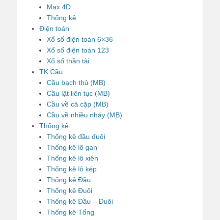
Max 4D
Thống kê
Điện toán
Xổ số điện toán 6×36
Xổ số điện toán 123
Xổ số thần tài
TK Cầu
Cầu bạch thủ (MB)
Cầu lật liên tục (MB)
Cầu về cả cặp (MB)
Cầu về nhiều nháy (MB)
Thống kê
Thống kê đầu đuôi
Thống kê lô gan
Thống kê lô xiên
Thống kê lô kép
Thống kê Đầu
Thống kê Đuôi
Thống kê Đầu – Đuôi
Thống kê Tổng