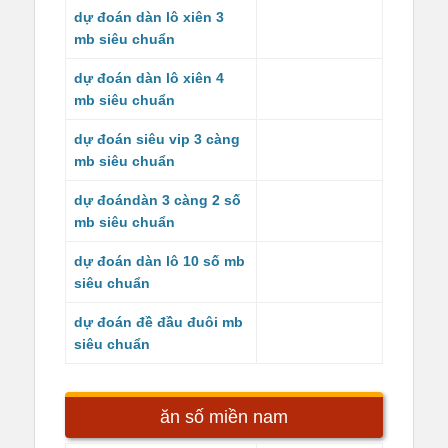
dự đoán dàn lô xiên 3
mb siêu chuẩn
dự đoán dàn lô xiên 4
mb siêu chuẩn
dự đoán siêu vip 3 càng
mb siêu chuẩn
dự đoándàn 3 càng 2 số
mb siêu chuẩn
dự đoán dàn lô 10 số mb
siêu chuẩn
dự đoán đề đầu đuôi mb
siêu chuẩn
ăn số miền nam