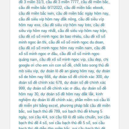
đề 3 miền 31/3
,
cầu đề 3 miền 7777
,
cầu đề miền bắc
,
cầu đề miền bắc 9/7/2022
,
cầu đề miền bắc ebook
,
cầu đề miền bắc iwin
,
cầu đề miền bắc ngày hôm nay
,
cầu đề siêu vip hôm nay đắk nông
,
cầu đề siêu víp
hôm nay exe
,
cầu đề siêu víp hôm nay loto
,
cầu đề
siêu vip hôm nay nhất
,
cầu đề siêu vip hôm nay trận
,
cầu đề xổ số minh ngoc ăn bao nhiêu
,
cầu đề xổ số
minh ngoc ân thi
,
cầu đề xổ số minh ngoc du doan
,
cầu đề xổ số minh ngọc hôm nay miền nam
,
cầu đề
xổ số minh ngoc ơ đâu
,
cầu đề xổ số minh ngọc
quảng nam
,
cầu đề xổ số minh ngoc vip
,
cầu đẹp
,
chị
google ơi cho em xin con số đề
,
chốt loto song thủ đề
mb siêu vip
,
dự đoán lô đề an giang hôm nay
,
dự đoán
số de hôm nay 666
,
dự đoán số đề chính xác 300
,
dự
đoán số đề chính xác 678
,
dự đoán số đề chính xác
999
,
dự đoán số đề chính xác ơ đâu
,
dự đoán số đề
hôm nay 30
,
dự đoán số đề hôm nay đắk lắk
,
kinh
nghiệm dự đoán lô đề chính xác
,
phần mềm soi cầu lô
đề miễn phí bằng excel
,
phương pháp bắt cầu đề miền
bắc
,
soi bạch thủ đề 789
,
soi bạch thủ đề khung 5
ngày
,
soi cầu 4/4
,
soi cầu 69 lô đề siêu chuẩn
,
soi cầu
bạch thủ đề 4 số
,
soi cầu bạch thủ đề 5 số
,
soi cầu
bạch thủ đề diễn đàn miền bắc
,
soi cầu bạch thủ đề