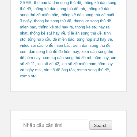
XSMB
,
thế nào là dàn song thủ đề
,
thống kê dàn song
thủ đề
,
thống kê dàn song thủ đề mb
,
thống kê dàn
song thủ đề miền bắc
,
thống kê dàn song thủ đề nuôi
3 ngày
,
thong ke song thủ đề
,
thong ke song thủ đề
mien bac
,
thống kê stđ hay ra
,
thong ke stđ hay ra
nhat
,
thống kê stđ hay về
,
tỉ lệ ăn song thủ đề
,
tính
stđ
,
tổng hợp cầu đề miền bắc
,
tong hop stđ hay ve
,
video soi cầu lô đề miền bắc
,
xem dàn song thủ đề
,
xem dàn song thủ đề đề hôm nay
,
xem dàn song thủ
đề hôm nay
,
xem kq dàn song thủ đề mb hôm nay
,
xin
số đề 11
,
xin số đề 42
,
xin số đề miền nam hôm nay
và ngày mai
,
xin số đề ông táo
,
xsmb song thủ đề
,
xsmb stđ
Search