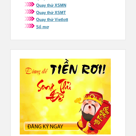
Quay thử XSMN
Quay thử XSMT
Quay thử Vietlott
Sổ mơ