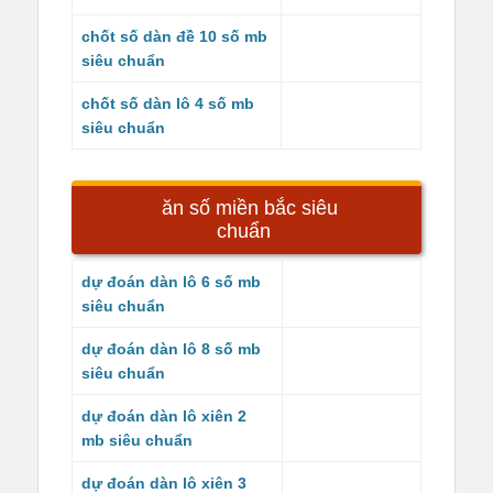
chốt số dàn đề 10 số mb
siêu chuẩn
chốt số dàn lô 4 số mb
siêu chuẩn
ăn số miền bắc siêu
chuẩn
dự đoán dàn lô 6 số mb
siêu chuẩn
dự đoán dàn lô 8 số mb
siêu chuẩn
dự đoán dàn lô xiên 2
mb siêu chuẩn
dự đoán dàn lô xiên 3