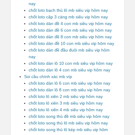
nay
chốt loto bạch thủ lô mb siêu vip hôm nay
chốt loto cặp 3 càng mb siêu vip hôm nay
chốt loto dàn đề 4 con mb siêu vip hôm nay
chốt loto dàn đề 6 con mb siêu vip hôm nay
chốt loto dàn đề 8 con mb siêu vip hôm nay
chốt loto dàn đề 10 con mb siêu vip hôm nay
chốt loto dàn đề đầu đuôi mb siêu vip hôm
nay
chốt loto dàn lô 10 con mb siêu vip hôm nay
chốt loto dàn lô 4 con mb siêu vip hôm nay
Soi cầu chính xác mb víp
chốt loto dàn lô 6 con mb siêu vip hôm nay
chốt loto dàn lô 8 con mb siêu vip hôm nay
chốt loto lô xiên 2 mb siêu vip hôm nay
chốt loto lô xiên 3 mb siêu vip hôm nay
chốt loto lô xiên 4 mb siêu vip hôm nay
chốt loto song thủ đề mb siêu vip hôm nay
chốt loto song thủ lô mb siêu vip hôm nay
chốt loto song thủ lô kép mb siêu vip hôm