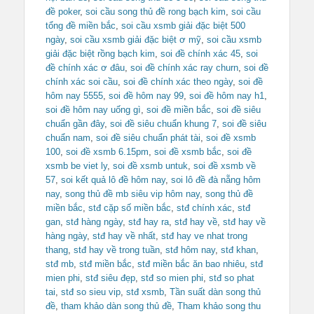
đề poker
,
soi cầu song thủ đề rong bạch kim
,
soi cầu
tổng đề miền bắc
,
soi cầu xsmb giải đặc biệt 500
ngày
,
soi cầu xsmb giải đặc biệt ơ mỹ
,
soi cầu xsmb
giải đặc biệt rồng bạch kim
,
soi đề chính xác 45
,
soi
đề chính xác ơ đâu
,
soi đề chính xác ray churn
,
soi đề
chính xác soi cầu
,
soi đề chính xác theo ngày
,
soi đề
hôm nay 5555
,
soi đề hôm nay 99
,
soi đề hôm nay h1
,
soi đề hôm nay uống gì
,
soi đề miền bắc
,
soi đề siêu
chuẩn gần đây
,
soi đề siêu chuẩn khung 7
,
soi đề siêu
chuẩn nam
,
soi đề siêu chuẩn phát tài
,
soi đề xsmb
100
,
soi đề xsmb 6.15pm
,
soi đề xsmb bắc
,
soi đề
xsmb be viet ly
,
soi đề xsmb untuk
,
soi đề xsmb về
57
,
soi kết quả lô đề hôm nay
,
soi lô đề đà nẵng hôm
nay
,
song thủ đề mb siêu vip hôm nay
,
song thủ đề
miền bắc
,
stđ cặp số miền bắc
,
stđ chính xác
,
stđ
gan
,
stđ hàng ngày
,
stđ hay ra
,
stđ hay về
,
stđ hay về
hàng ngày
,
stđ hay về nhất
,
stđ hay ve nhat trong
thang
,
stđ hay về trong tuần
,
stđ hôm nay
,
stđ khan
,
stđ mb
,
stđ miền bắc
,
stđ miền bắc ăn bao nhiêu
,
stđ
mien phi
,
stđ siêu đẹp
,
stđ so mien phi
,
stđ so phat
tai
,
stđ so sieu vip
,
stđ xsmb
,
Tần suất dàn song thủ
đề
,
tham khảo dàn song thủ đề
,
Tham khảo song thu