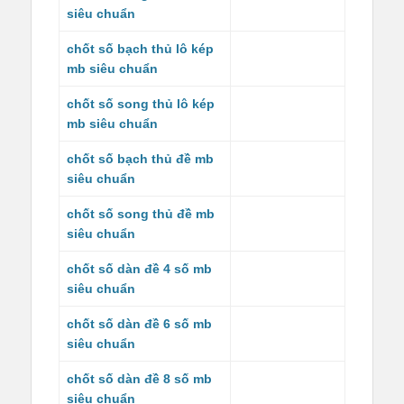
siêu chuẩn
chốt số bạch thủ lô kép
mb siêu chuẩn
chốt số song thủ lô kép
mb siêu chuẩn
chốt số bạch thủ đề mb
siêu chuẩn
chốt số song thủ đề mb
siêu chuẩn
chốt số dàn đề 4 số mb
siêu chuẩn
chốt số dàn đề 6 số mb
siêu chuẩn
chốt số dàn đề 8 số mb
siêu chuẩn