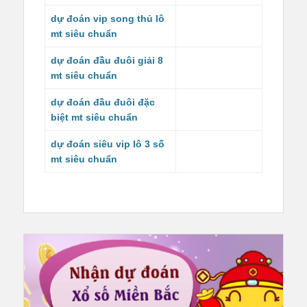
dự đoán vip song thủ lô
mt siêu chuẩn
dự đoán đầu đuôi giải 8
mt siêu chuẩn
dự đoán đầu đuôi đặc
biệt mt siêu chuẩn
dự đoán siêu vip lô 3 số
mt siêu chuẩn