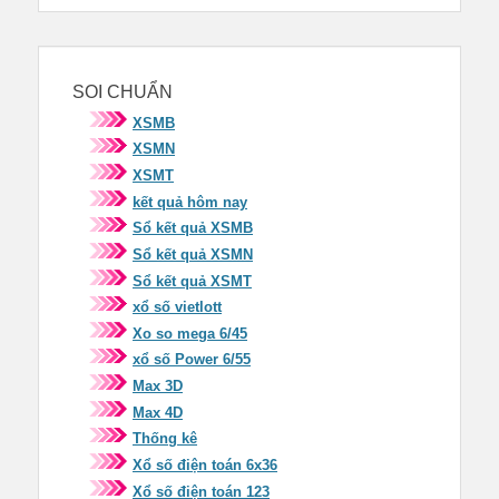
SOI CHUẨN
XSMB
XSMN
XSMT
kết quả hôm nay
Sổ kết quả XSMB
Sổ kết quả XSMN
Sổ kết quả XSMT
xổ số vietlott
Xo so mega 6/45
xổ số Power 6/55
Max 3D
Max 4D
Thống kê
Xổ số điện toán 6x36
Xổ số điện toán 123