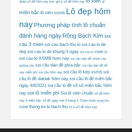
lô xiên 2
đoán số đề hôm nay iran
gợi ý số đề hôm nay
Lô đẹp hôm
miền bắc
lô xiên xsmb
nay
Phương pháp tính lô chuẩn
đánh hàng ngày
Rồng Bạch Kim
soi
cau 3 mien
soi cau bach thu lo
soi cau lo de
dep
soi cau lo de khung 3 ngay
soi cau lo XSMB 3s
soi cau lo XSMB hom nay
soi cầu dàn đề chính xác
soi cầu dàn đề phía bắc
quảng cáo
soi cầu dàn đề tối
soi cầu lô kép xsmb
soi
nay miễn phí
soi cầu hôm nay
cầu lô đề daklak hôm nay
soi cầu lô đề miền bắc
ngày 4/8/2021
soi cầu lô đề xổ số miền bắc hôm
soi lô miễn phí
nay
Soi lô xiên chuẩn
số đề hôm
nay ở miền bắc
số đề ngày mai 4 tháng 5
Tham khảo song thu
thong ke lo bach thu
XSMB
tử vi số đề hôm nay