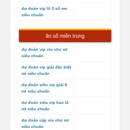
dự đoán vip lô 3 số mn
siêu chuẩn
ăn số miền trung
dự đoán vip xỉu chủ mt
siêu chuẩn
dự đoán vip giải đặc biệt
mt siêu chuẩn
dự đoán siêu vip giải 8
mt siêu chuẩn
dự đoán siêu vip bao lô
mt siêu chuẩn
dự đoán cặp xỉu chủ mt
siêu chuẩn