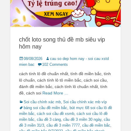
chốt loto song thủ đề mb siêu vip
hôm nay
Posted
Author
08/08/2026
cau so dep hom nay - soi cau xstd
on
mien bac
102 Comments
cách tính lô đề chuẩn nhất, tính đề miền bắc, tính
lô chuẩn, cách tính lô tô miền bắc, cách soi cầu,
đánh đề miền bắc, cách tính lô chuẩn nhất, tính
đề, cách soi
Read More …
Categories
Tags
Soi cầu chính xác mb
,
Soi cầu chính xác mb víp
bảng soi cầu đề miền bắc
,
bút mực 68 soi cầu lô đề
miền bắc
,
cách soi cầu đề xsmb
,
cách soi cầu lô đề
miền bắc
,
cầu đề 3 càng
,
cầu đề 3 miền 30 ngày
,
cầu
đề 3 miền 31/3
,
cầu đề 3 miền 7777
,
cầu đề miền bắc
,