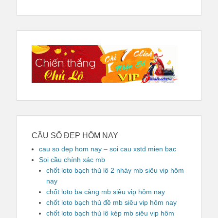
CẦU SỐ ĐẸP HÔM NAY
cau so dep hom nay – soi cau xstd mien bac
Soi cầu chính xác mb
chốt loto bạch thủ lô 2 nháy mb siêu vip hôm
nay
chốt loto ba càng mb siêu vip hôm nay
chốt loto bạch thủ đề mb siêu vip hôm nay
chốt loto bạch thủ lô kép mb siêu vip hôm