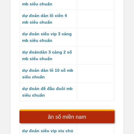
mb siêu chuẩn
dự đoán dàn lô xiên 4
mb siêu chuẩn
dự đoán siêu vip 3 càng
mb siêu chuẩn
dự đoándàn 3 càng 2 số
mb siêu chuẩn
dự đoán dàn lô 10 số mb
siêu chuẩn
dự đoán đề đầu đuôi mb
siêu chuẩn
ăn số miền nam
dự đoán siêu vip xỉu chủ