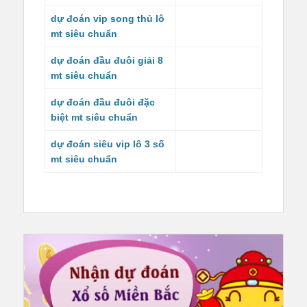
dự đoán vip song thủ lô
mt siêu chuẩn
dự đoán đầu đuôi giải 8
mt siêu chuẩn
dự đoán đầu đuôi đặc
biệt mt siêu chuẩn
dự đoán siêu vip lô 3 số
mt siêu chuẩn