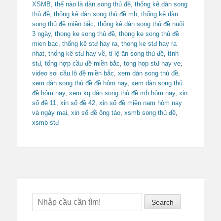
XSMB
,
thế nào là dàn song thủ đề
,
thống kê dàn song
thủ đề
,
thống kê dàn song thủ đề mb
,
thống kê dàn
song thủ đề miền bắc
,
thống kê dàn song thủ đề nuôi
3 ngày
,
thong ke song thủ đề
,
thong ke song thủ đề
mien bac
,
thống kê stđ hay ra
,
thong ke stđ hay ra
nhat
,
thống kê stđ hay về
,
tỉ lệ ăn song thủ đề
,
tính
stđ
,
tổng hợp cầu đề miền bắc
,
tong hop stđ hay ve
,
video soi cầu lô đề miền bắc
,
xem dàn song thủ đề
,
xem dàn song thủ đề đề hôm nay
,
xem dàn song thủ
đề hôm nay
,
xem kq dàn song thủ đề mb hôm nay
,
xin
số đề 11
,
xin số đề 42
,
xin số đề miền nam hôm nay
và ngày mai
,
xin số đề ông táo
,
xsmb song thủ đề
,
xsmb stđ
Search