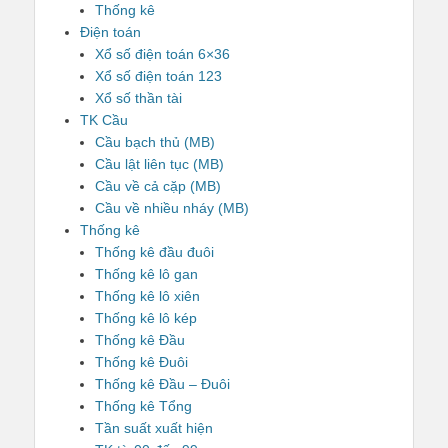
Thống kê
Điện toán
Xổ số điện toán 6×36
Xổ số điện toán 123
Xổ số thần tài
TK Cầu
Cầu bạch thủ (MB)
Cầu lật liên tục (MB)
Cầu về cả cặp (MB)
Cầu về nhiều nháy (MB)
Thống kê
Thống kê đầu đuôi
Thống kê lô gan
Thống kê lô xiên
Thống kê lô kép
Thống kê Đầu
Thống kê Đuôi
Thống kê Đầu – Đuôi
Thống kê Tổng
Tần suất xuất hiện