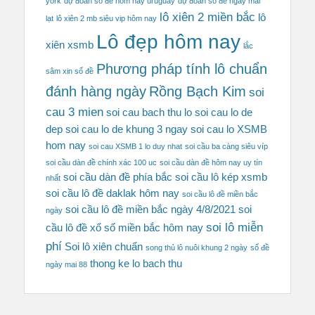
york
dự đoán số đề hôm nay uruguay
dự đoán số đề ngày mai
lô xiên 2 miền bắc
lô
lạt
lô xiên 2 mb siêu vip hôm nay
Lô đẹp hôm nay
xiên xsmb
lắc
Phương pháp tính lô chuẩn
sâm xin số đề
đánh hàng ngày
Rồng Bạch Kim
soi
cau 3 mien
soi cau bach thu lo
soi cau lo de
dep
soi cau lo de khung 3 ngay
soi cau lo XSMB
hom nay
soi cau XSMB 1 lo duy nhat
soi cầu ba càng siêu víp
soi cầu dàn đề chính xác 100 uc
soi cầu dàn đề hôm nay uy tín
soi cầu dàn đề phía bắc
soi cầu lô kép xsmb
nhất
soi cầu lô đề daklak hôm nay
soi cầu lô đề miền bắc
soi cầu lô đề miền bắc ngày 4/8/2021
soi
ngày
soi lô miễn
cầu lô đề xổ số miền bắc hôm nay
phí
Soi lô xiên chuẩn
song thủ lô nuôi khung 2 ngày
số đề
thong ke lo bach thu
ngày mai 88