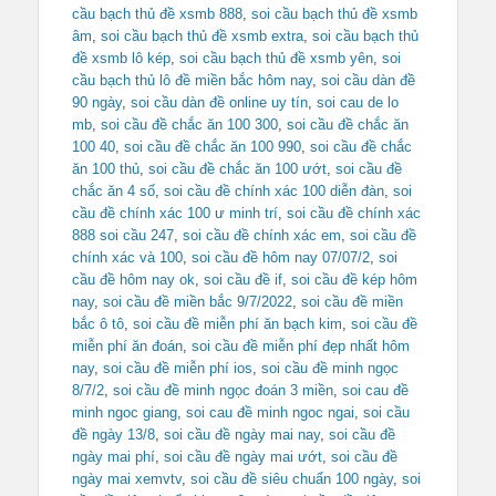
cầu bạch thủ đề xsmb 888
,
soi cầu bạch thủ đề xsmb
âm
,
soi cầu bạch thủ đề xsmb extra
,
soi cầu bạch thủ
đề xsmb lô kép
,
soi cầu bạch thủ đề xsmb yên
,
soi
cầu bạch thủ lô đề miền bắc hôm nay
,
soi cầu dàn đề
90 ngày
,
soi cầu dàn đề online uy tín
,
soi cau de lo
mb
,
soi cầu đề chắc ăn 100 300
,
soi cầu đề chắc ăn
100 40
,
soi cầu đề chắc ăn 100 990
,
soi cầu đề chắc
ăn 100 thủ
,
soi cầu đề chắc ăn 100 ướt
,
soi cầu đề
chắc ăn 4 số
,
soi cầu đề chính xác 100 diễn đàn
,
soi
cầu đề chính xác 100 ư minh trí
,
soi cầu đề chính xác
888 soi cầu 247
,
soi cầu đề chính xác em
,
soi cầu đề
chính xác và 100
,
soi cầu đề hôm nay 07/07/2
,
soi
cầu đề hôm nay ok
,
soi cầu đề if
,
soi cầu đề kép hôm
nay
,
soi cầu đề miền bắc 9/7/2022
,
soi cầu đề miền
bắc ô tô
,
soi cầu đề miễn phí ăn bạch kim
,
soi cầu đề
miễn phí ăn đoán
,
soi cầu đề miễn phí đẹp nhất hôm
nay
,
soi cầu đề miễn phí ios
,
soi cầu đề minh ngọc
8/7/2
,
soi cầu đề minh ngọc đoán 3 miền
,
soi cau đề
minh ngoc giang
,
soi cau đề minh ngoc ngai
,
soi cầu
đề ngày 13/8
,
soi cầu đề ngày mai nay
,
soi cầu đề
ngày mai phí
,
soi cầu đề ngày mai ướt
,
soi cầu đề
ngày mai xemvtv
,
soi cầu đề siêu chuẩn 100 ngày
,
soi