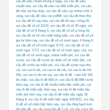
cầu đề siêu chuẩn khung 6 ngày
,
soi cầu đề siêu
chuẩn one
,
soi cầu đề siêu víp 666 miễn phí
,
soi cầu
đề siêu vip hai nháy
,
soi cầu đề siêu vip online chốt 3
càng
,
soi cầu đề siêu víp yo888
,
soi cầu đề theo thứ
,
soi cầu đề tối nay hòa
,
soi cầu đề tối nay r trúng rồi
,
soi cầu đề xổ số 22/10
,
soi cầu đề xổ số 30 ngày
,
soi
cầu đề xổ số 9 tháng 5
,
soi cầu đề xổ số a trúng rồi
,
soi cầu đề xổ số chủ nhật hàng tuần
,
soi cầu đề xổ số
gia lai hôm nay
,
soi cầu đề xổ số minh ngọc 4 tháng 6
,
soi cầu đề xổ số minh ngọc 5/7/2
,
soi cầu đề xổ số
minh ngọc 7/7/2
,
soi cầu đề xổ số minh ngọc của
,
soi
cầu đề xổ số minh ngọc online miễn phí
,
soi cau đề
xsmb
,
soi cầu đề xsmb dự đoán xổ số miền bắc
,
soi
cầu đề xsmb vip miễn phí
,
soi cầu đề xsmb vua nhà
cái
,
soi cau lo de
,
soi cau lo de mb
,
soi cau lo de mb
24h
,
soi cau lo de mb vip
,
soi cầu lô đề - cam kết 100
ăn chắc
,
soi cầu lô đề 568.vn
,
soi cầu lô đề 888 xsmb
hôm nay
,
soi cầu lô đề chuẩn miền bắc miễn phí
,
soi
cầu lô đề miền bắc hôm nay
,
soi cầu lô đề miền bắc
miễn phí hôm nay
,
soi cầu lô đề miền bắc ngày 30
tháng 9
,
soi cầu lô đề miền bắc ngày 4/8/2021
,
soi cầu
lô đề xổ số miền bắc hôm nay
,
soi cầu rồng bạch kim
hội bàn đề
,
soi cầu song thủ đề 5 số
,
soi cầu song thủ