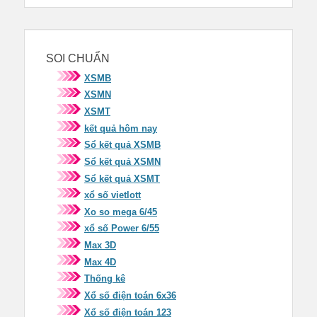
SOI CHUẨN
XSMB
XSMN
XSMT
kết quả hôm nay
Sổ kết quả XSMB
Sổ kết quả XSMN
Sổ kết quả XSMT
xổ số vietlott
Xo so mega 6/45
xổ số Power 6/55
Max 3D
Max 4D
Thống kê
Xổ số điện toán 6x36
Xổ số điện toán 123