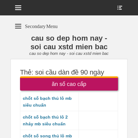
Menu
Show
Heade
Sideb
Conte
Secondary Menu
cau so dep hom nay -
soi cau xstd mien bac
cau so dep hom nay - soi cau xstd mien bac
Thẻ:
soi cầu dàn đề 90 ngày
ăn số cao cấp
chốt số bạch thủ lô mb
siêu chuẩn
chốt số bạch thủ lô 2
nháy mb siêu chuẩn
chốt số song thủ lô mb