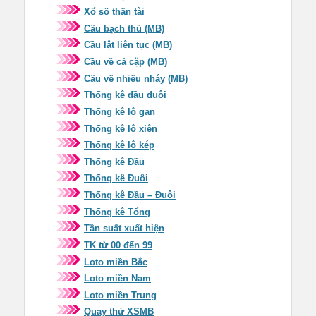
Xổ số thần tài
Cầu bạch thủ (MB)
Cầu lật liên tục (MB)
Cầu về cả cặp (MB)
Cầu về nhiều nháy (MB)
Thống kê đầu đuôi
Thống kê lô gan
Thống kê lô xiên
Thống kê lô kép
Thống kê Đầu
Thống kê Đuôi
Thống kê Đầu – Đuôi
Thống kê Tổng
Tần suất xuất hiện
TK từ 00 đến 99
Loto miền Bắc
Loto miền Nam
Loto miền Trung
Quay thử XSMB