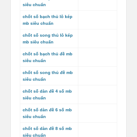
siêu chuẩn
chốt số bạch thủ lô kép
mb siêu chuẩn
chốt số song thủ lô kép
mb siêu chuẩn
chốt số bạch thủ đề mb
siêu chuẩn
chốt số song thủ đề mb
siêu chuẩn
chốt số dàn đề 4 số mb
siêu chuẩn
chốt số dàn đề 6 số mb
siêu chuẩn
chốt số dàn đề 8 số mb
siêu chuẩn