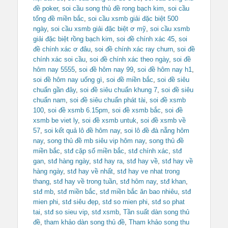
đề poker
,
soi cầu song thủ đề rong bạch kim
,
soi cầu
tổng đề miền bắc
,
soi cầu xsmb giải đặc biệt 500
ngày
,
soi cầu xsmb giải đặc biệt ơ mỹ
,
soi cầu xsmb
giải đặc biệt rồng bạch kim
,
soi đề chính xác 45
,
soi
đề chính xác ơ đâu
,
soi đề chính xác ray churn
,
soi đề
chính xác soi cầu
,
soi đề chính xác theo ngày
,
soi đề
hôm nay 5555
,
soi đề hôm nay 99
,
soi đề hôm nay h1
,
soi đề hôm nay uống gì
,
soi đề miền bắc
,
soi đề siêu
chuẩn gần đây
,
soi đề siêu chuẩn khung 7
,
soi đề siêu
chuẩn nam
,
soi đề siêu chuẩn phát tài
,
soi đề xsmb
100
,
soi đề xsmb 6.15pm
,
soi đề xsmb bắc
,
soi đề
xsmb be viet ly
,
soi đề xsmb untuk
,
soi đề xsmb về
57
,
soi kết quả lô đề hôm nay
,
soi lô đề đà nẵng hôm
nay
,
song thủ đề mb siêu vip hôm nay
,
song thủ đề
miền bắc
,
stđ cặp số miền bắc
,
stđ chính xác
,
stđ
gan
,
stđ hàng ngày
,
stđ hay ra
,
stđ hay về
,
stđ hay về
hàng ngày
,
stđ hay về nhất
,
stđ hay ve nhat trong
thang
,
stđ hay về trong tuần
,
stđ hôm nay
,
stđ khan
,
stđ mb
,
stđ miền bắc
,
stđ miền bắc ăn bao nhiêu
,
stđ
mien phi
,
stđ siêu đẹp
,
stđ so mien phi
,
stđ so phat
tai
,
stđ so sieu vip
,
stđ xsmb
,
Tần suất dàn song thủ
đề
,
tham khảo dàn song thủ đề
,
Tham khảo song thu