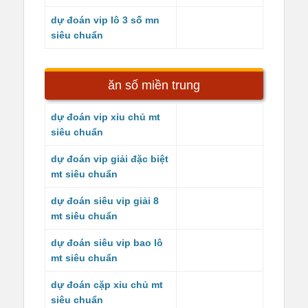
dự đoán vip lô 3 số mn
siêu chuẩn
ăn số miền trung
dự đoán vip xỉu chủ mt
siêu chuẩn
dự đoán vip giải đặc biệt
mt siêu chuẩn
dự đoán siêu vip giải 8
mt siêu chuẩn
dự đoán siêu vip bao lô
mt siêu chuẩn
dự đoán cặp xỉu chủ mt
siêu chuẩn