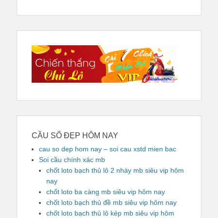
CẦU SỐ ĐẸP HÔM NAY
cau so dep hom nay – soi cau xstd mien bac
Soi cầu chính xác mb
chốt loto bạch thủ lô 2 nháy mb siêu vip hôm
nay
chốt loto ba càng mb siêu vip hôm nay
chốt loto bạch thủ đề mb siêu vip hôm nay
chốt loto bạch thủ lô kép mb siêu vip hôm