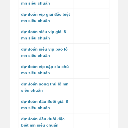
mn siêu chuẩn
dự đoán vip giải đặc biệt
mn siêu chuẩn
dự đoán siêu vip giải 8
mn siêu chuẩn
dự đoán siêu vip bao lô
mn siêu chuẩn
dự đoán vip cặp xỉu chủ
mn siêu chuẩn
dự đoán song thủ lô mn
siêu chuẩn
dự đoán đầu đuôi giải 8
mn siêu chuẩn
dự đoán đầu đuôi đặc
biệt mn siêu chuẩn