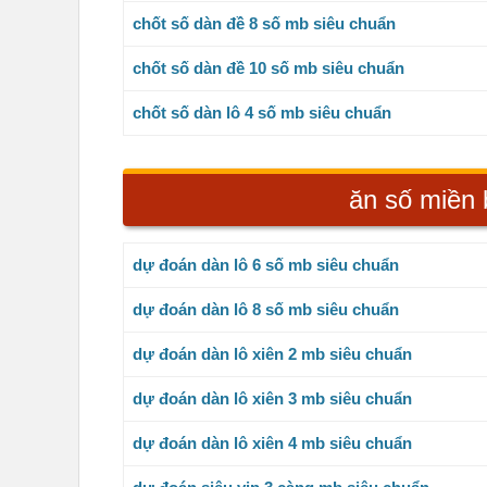
chốt số dàn đề 8 số mb siêu chuẩn
chốt số dàn đề 10 số mb siêu chuẩn
chốt số dàn lô 4 số mb siêu chuẩn
ăn số miền 
dự đoán dàn lô 6 số mb siêu chuẩn
dự đoán dàn lô 8 số mb siêu chuẩn
dự đoán dàn lô xiên 2 mb siêu chuẩn
dự đoán dàn lô xiên 3 mb siêu chuẩn
dự đoán dàn lô xiên 4 mb siêu chuẩn