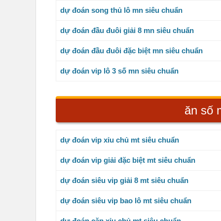
dự đoán song thủ lô mn siêu chuẩn
dự đoán đầu đuôi giải 8 mn siêu chuẩn
dự đoán đầu đuôi đặc biệt mn siêu chuẩn
dự đoán vip lô 3 số mn siêu chuẩn
ăn số 
dự đoán vip xỉu chủ mt siêu chuẩn
dự đoán vip giải đặc biệt mt siêu chuẩn
dự đoán siêu vip giải 8 mt siêu chuẩn
dự đoán siêu vip bao lô mt siêu chuẩn
dự đoán cặp xỉu chủ mt siêu chuẩn