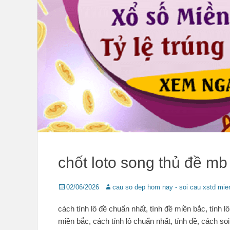
chốt loto song thủ đề mb
Posted
Author
02/06/2026
cau so dep hom nay - soi cau xstd mie
on
cách tính lô đề chuẩn nhất, tính đề miền bắc, tính l
miền bắc, cách tính lô chuẩn nhất, tính đề, cách so