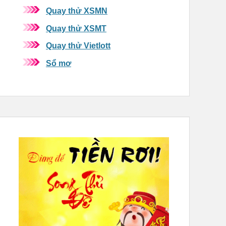
Quay thử XSMN
Quay thử XSMT
Quay thử Vietlott
Sổ mơ