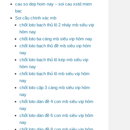
cau so dep hom nay – soi cau xstd mien
bac
Soi cầu chính xác mb
chốt loto bạch thủ lô 2 nháy mb siêu vip
hôm nay
chốt loto ba càng mb siêu vip hôm nay
chốt loto bạch thủ đề mb siêu vip hôm
nay
chốt loto bạch thủ lô kép mb siêu vip
hôm nay
chốt loto bạch thủ lô mb siêu vip hôm
nay
chốt loto cặp 3 càng mb siêu vip hôm
nay
chốt loto dàn đề 4 con mb siêu vip hôm
nay
chốt loto dàn đề 6 con mb siêu vip hôm
nay
chốt loto dàn đề 8 con mb siêu vip hôm