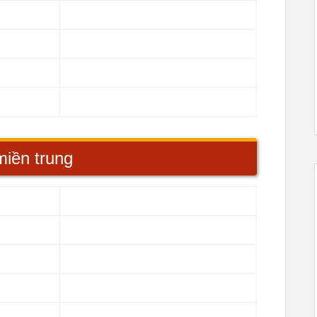
miền trung