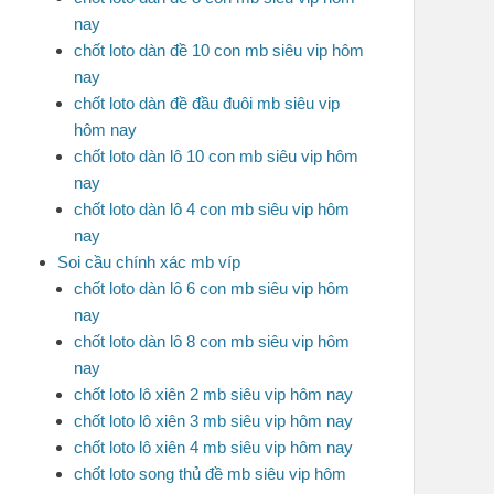
nay
chốt loto dàn đề 10 con mb siêu vip hôm
nay
chốt loto dàn đề đầu đuôi mb siêu vip
hôm nay
chốt loto dàn lô 10 con mb siêu vip hôm
nay
chốt loto dàn lô 4 con mb siêu vip hôm
nay
Soi cầu chính xác mb víp
chốt loto dàn lô 6 con mb siêu vip hôm
nay
chốt loto dàn lô 8 con mb siêu vip hôm
nay
chốt loto lô xiên 2 mb siêu vip hôm nay
chốt loto lô xiên 3 mb siêu vip hôm nay
chốt loto lô xiên 4 mb siêu vip hôm nay
chốt loto song thủ đề mb siêu vip hôm