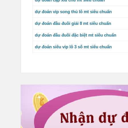
dự đoán vip song thủ lô mt siêu chuẩn
dự đoán đầu đuôi giải 8 mt siêu chuẩn
dự đoán đầu đuôi đặc biệt mt siêu chuẩn
dự đoán siêu vip lô 3 số mt siêu chuẩn