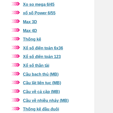
Xo so mega 6/45
xổ số Power 6/55
Max 3D
Max 4D
Thống kê
Xổ số điện toán 6x36
Xổ số điện toán 123
Xổ số thần tài
Cầu bạch thủ (MB)
Cầu lật liên tục (MB)
Cầu về cả cặp (MB)
Cầu về nhiều nháy (MB)
Thống kê đầu đuôi