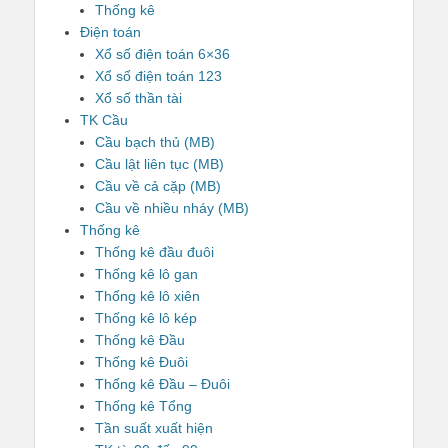
Thống kê
Điện toán
Xổ số điện toán 6×36
Xổ số điện toán 123
Xổ số thần tài
TK Cầu
Cầu bạch thủ (MB)
Cầu lật liên tục (MB)
Cầu về cả cặp (MB)
Cầu về nhiều nháy (MB)
Thống kê
Thống kê đầu đuôi
Thống kê lô gan
Thống kê lô xiên
Thống kê lô kép
Thống kê Đầu
Thống kê Đuôi
Thống kê Đầu – Đuôi
Thống kê Tổng
Tần suất xuất hiện