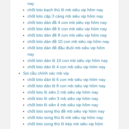
nay
chốt loto bạch thủ lô mb siêu vip hôm nay
chốt loto cặp 3 càng mb siêu vip hôm nay
chốt loto dàn đề 4 con mb siêu vip hôm nay
chốt loto dàn đề 6 con mb siêu vip hôm nay
chốt loto dàn đề 8 con mb siêu vip hôm nay
chốt loto dàn đề 10 con mb siêu vip hôm nay
chốt loto dàn đề đầu đuôi mb siêu vip hôm
nay
chốt loto dàn lô 10 con mb siêu vip hôm nay
chốt loto dàn lô 4 con mb siêu vip hôm nay
Soi cầu chính xác mb víp
chốt loto dàn lô 6 con mb siêu vip hôm nay
chốt loto dàn lô 8 con mb siêu vip hôm nay
chốt loto lô xiên 2 mb siêu vip hôm nay
chốt loto lô xiên 3 mb siêu vip hôm nay
chốt loto lô xiên 4 mb siêu vip hôm nay
chốt loto song thủ đề mb siêu vip hôm nay
chốt loto song thủ lô mb siêu vip hôm nay
chốt loto song thủ lô kép mb siêu vip hôm