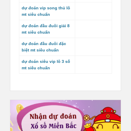
dự đoán vip song thủ lô
mt siêu chuẩn
dự đoán đầu đuôi giải 8
mt siêu chuẩn
dự đoán đầu đuôi đặc
biệt mt siêu chuẩn
dự đoán siêu vip lô 3 số
mt siêu chuẩn