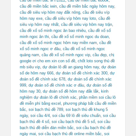
cầu đề miền bắc 9/7/2022
,
cầu đề miền bắc ebook
,
cầu đề miền bắc iwin
,
cầu đề miền bắc ngày hôm nay
,
cầu đề siêu vip hôm nay đắk nông
,
cầu đề siêu víp
hôm nay exe
,
cầu đề siêu víp hôm nay loto
,
cầu đề
siêu vip hôm nay nhất
,
cầu đề siêu vip hôm nay trận
,
cầu đề xổ số minh ngoc ăn bao nhiêu
,
cầu đề xổ số
minh ngoc ân thi
,
cầu đề xổ số minh ngoc du doan
,
cầu đề xổ số minh ngọc hôm nay miền nam
,
cầu đề
xổ số minh ngoc ơ đâu
,
cầu đề xổ số minh ngọc
quảng nam
,
cầu đề xổ số minh ngoc vip
,
cầu đẹp
,
chị
google ơi cho em xin con số đề
,
chốt loto song thủ đề
mb siêu vip
,
dự đoán lô đề an giang hôm nay
,
dự đoán
số de hôm nay 666
,
dự đoán số đề chính xác 300
,
dự
đoán số đề chính xác 678
,
dự đoán số đề chính xác
999
,
dự đoán số đề chính xác ơ đâu
,
dự đoán số đề
hôm nay 30
,
dự đoán số đề hôm nay đắk lắk
,
kinh
nghiệm dự đoán lô đề chính xác
,
phần mềm soi cầu lô
đề miễn phí bằng excel
,
phương pháp bắt cầu đề miền
bắc
,
soi bạch thủ đề 789
,
soi bạch thủ đề khung 5
ngày
,
soi cầu 4/4
,
soi cầu 69 lô đề siêu chuẩn
,
soi cầu
bạch thủ đề 4 số
,
soi cầu bạch thủ đề 5 số
,
soi cầu
bạch thủ đề diễn đàn miền bắc
,
soi cầu bạch thủ đề
ngày mai
,
soi cầu bạch thủ đề online miền bắc
,
soi