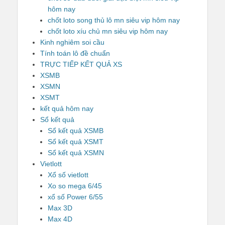
hôm nay
chốt loto song thủ lô mn siêu vip hôm nay
chốt loto xíu chủ mn siêu vip hôm nay
Kinh nghiêm soi cầu
Tính toán lô đề chuẩn
TRỰC TIẾP KẾT QUẢ XS
XSMB
XSMN
XSMT
kết quả hôm nay
Sổ kết quả
Sổ kết quả XSMB
Sổ kết quả XSMT
Sổ kết quả XSMN
Vietlott
Xổ số vietlott
Xo so mega 6/45
xổ số Power 6/55
Max 3D
Max 4D