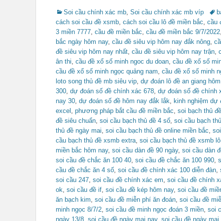
Categories
Tag
Soi cầu chính xác mb
,
Soi cầu chính xác mb víp
b
cách soi cầu đề xsmb
,
cách soi cầu lô đề miền bắc
,
cầu 
3 miền 7777
,
cầu đề miền bắc
,
cầu đề miền bắc 9/7/2022
bắc ngày hôm nay
,
cầu đề siêu vip hôm nay đắk nông
,
cầ
đề siêu vip hôm nay nhất
,
cầu đề siêu vip hôm nay trận
,
ân thi
,
cầu đề xổ số minh ngoc du doan
,
cầu đề xổ số mi
cầu đề xổ số minh ngọc quảng nam
,
cầu đề xổ số minh n
loto song thủ đề mb siêu vip
,
dự đoán lô đề an giang hôm
300
,
dự đoán số đề chính xác 678
,
dự đoán số đề chính 
nay 30
,
dự đoán số đề hôm nay đắk lắk
,
kinh nghiệm dự 
excel
,
phương pháp bắt cầu đề miền bắc
,
soi bạch thủ đ
đề siêu chuẩn
,
soi cầu bạch thủ đề 4 số
,
soi cầu bạch th
thủ đề ngày mai
,
soi cầu bạch thủ đề online miền bắc
,
so
cầu bạch thủ đề xsmb extra
,
soi cầu bạch thủ đề xsmb lô
miền bắc hôm nay
,
soi cầu dàn đề 90 ngày
,
soi cầu dàn đ
soi cầu đề chắc ăn 100 40
,
soi cầu đề chắc ăn 100 990
,
cầu đề chắc ăn 4 số
,
soi cầu đề chính xác 100 diễn đàn
,
soi cầu 247
,
soi cầu đề chính xác em
,
soi cầu đề chính 
ok
,
soi cầu đề if
,
soi cầu đề kép hôm nay
,
soi cầu đề miề
ăn bạch kim
,
soi cầu đề miễn phí ăn đoán
,
soi cầu đề mi
minh ngọc 8/7/2
,
soi cầu đề minh ngọc đoán 3 miền
,
soi 
ngày 13/8
,
soi cầu đề ngày mai nay
,
soi cầu đề ngày mai 