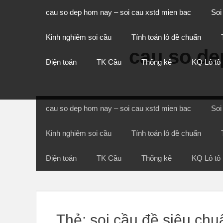
Primary Menu
Skip
cau so dep hom nay – soi cau xstd mien bac
Soi
to
content
Kinh nghiêm soi cầu
Tính toán lô đề chuẩn
cau so de
Điện toán
TK Cầu
Thống kê
KQ Lô tô
Secondary Menu
Skip
cau so dep hom nay – soi cau xstd mien bac
Soi
to
content
Kinh nghiêm soi cầu
Tính toán lô đề chuẩn
Điện toán
TK Cầu
Thống kê
KQ Lô tô
Thẻ:
soi cầu đề siêu ch