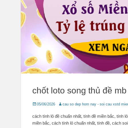
chốt loto song thủ đề mb
Posted
Author
05/06/2026
cau so dep hom nay - soi cau xstd mie
on
cách tính lô đề chuẩn nhất, tính đề miền bắc, tính l
miền bắc, cách tính lô chuẩn nhất, tính đề, cách so