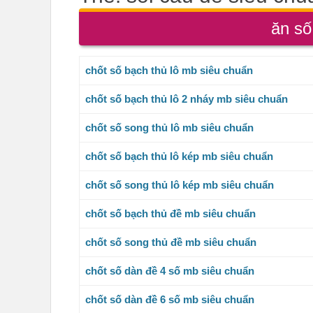
ăn số
chốt số bạch thủ lô mb siêu chuẩn
chốt số bạch thủ lô 2 nháy mb siêu chuẩn
chốt số song thủ lô mb siêu chuẩn
chốt số bạch thủ lô kép mb siêu chuẩn
chốt số song thủ lô kép mb siêu chuẩn
chốt số bạch thủ đề mb siêu chuẩn
chốt số song thủ đề mb siêu chuẩn
chốt số dàn đề 4 số mb siêu chuẩn
chốt số dàn đề 6 số mb siêu chuẩn