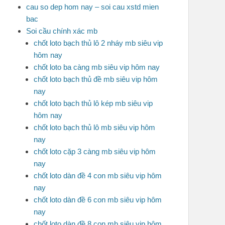
cau so dep hom nay – soi cau xstd mien
bac
Soi cầu chính xác mb
chốt loto bạch thủ lô 2 nháy mb siêu vip
hôm nay
chốt loto ba càng mb siêu vip hôm nay
chốt loto bạch thủ đề mb siêu vip hôm
nay
chốt loto bạch thủ lô kép mb siêu vip
hôm nay
chốt loto bạch thủ lô mb siêu vip hôm
nay
chốt loto cặp 3 càng mb siêu vip hôm
nay
chốt loto dàn đề 4 con mb siêu vip hôm
nay
chốt loto dàn đề 6 con mb siêu vip hôm
nay
chốt loto dàn đề 8 con mb siêu vip hôm