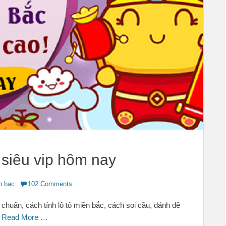
 siêu vip hôm nay
n bac
102 Comments
ô chuẩn, cách tính lô tô miền bắc, cách soi cầu, đánh đề
i
Read More …