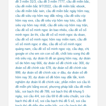
đề 3 miền 31/3
,
cầu đề 3 miền 7777
,
cầu đề miền bắc
,
cầu đề miền bắc 9/7/2022
,
cầu đề miền bắc ebook
,
cầu đề miền bắc iwin
,
cầu đề miền bắc ngày hôm nay
,
cầu đề siêu vip hôm nay đắk nông
,
cầu đề siêu víp
hôm nay exe
,
cầu đề siêu víp hôm nay loto
,
cầu đề
siêu vip hôm nay nhất
,
cầu đề siêu vip hôm nay trận
,
cầu đề xổ số minh ngoc ăn bao nhiêu
,
cầu đề xổ số
minh ngoc ân thi
,
cầu đề xổ số minh ngoc du doan
,
cầu đề xổ số minh ngọc hôm nay miền nam
,
cầu đề
xổ số minh ngoc ơ đâu
,
cầu đề xổ số minh ngọc
quảng nam
,
cầu đề xổ số minh ngoc vip
,
cầu đẹp
,
chị
google ơi cho em xin con số đề
,
chốt loto song thủ đề
mb siêu vip
,
dự đoán lô đề an giang hôm nay
,
dự đoán
số de hôm nay 666
,
dự đoán số đề chính xác 300
,
dự
đoán số đề chính xác 678
,
dự đoán số đề chính xác
999
,
dự đoán số đề chính xác ơ đâu
,
dự đoán số đề
hôm nay 30
,
dự đoán số đề hôm nay đắk lắk
,
kinh
nghiệm dự đoán lô đề chính xác
,
phần mềm soi cầu lô
đề miễn phí bằng excel
,
phương pháp bắt cầu đề miền
bắc
,
soi bạch thủ đề 789
,
soi bạch thủ đề khung 5
ngày
,
soi cầu 4/4
,
soi cầu 69 lô đề siêu chuẩn
,
soi cầu
bạch thủ đề 4 số
,
soi cầu bạch thủ đề 5 số
,
soi cầu
bạch thủ đề diễn đàn miền bắc
,
soi cầu bạch thủ đề