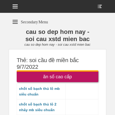
Menu
Show
Heade
Sideb
Conte
Secondary Menu
cau so dep hom nay -
soi cau xstd mien bac
cau so dep hom nay - soi cau xstd mien bac
Thẻ:
soi cầu đề miền bắc
9/7/2022
ăn số cao cấp
chốt số bạch thủ lô mb
siêu chuẩn
chốt số bạch thủ lô 2
nháy mb siêu chuẩn