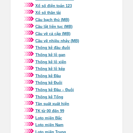
Xổ số điện toán 123
Xổ số thần tài
Cầu bạch thủ (MB)
Cầu lật liên tục (MB)
Cầu về cả cặp (MB)
Cầu về nhiều nháy (MB)
Thống kê đầu đuôi
Thống kê lô gan
Thống kê lô xiên
Thống kê lô kép
Thống kê Đầu
Thống kê Đuôi
Thống kê Đầu – Đuôi
Thống kê Tổng
Tần suất xuất hiện
TK từ 00 đến 99
Loto miền Bắc
Loto miền Nam
Loto miền Trung