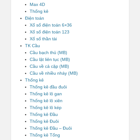
Max 4D
Thống kê
Điện toán
Xổ số điện toán 6×36
Xổ số điện toán 123
Xổ số thần tài
TK Cầu
Cầu bạch thủ (MB)
Cầu lật liên tục (MB)
Cầu về cả cặp (MB)
Cầu về nhiều nháy (MB)
Thống kê
Thống kê đầu đuôi
Thống kê lô gan
Thống kê lô xiên
Thống kê lô kép
Thống kê Đầu
Thống kê Đuôi
Thống kê Đầu – Đuôi
Thống kê Tổng