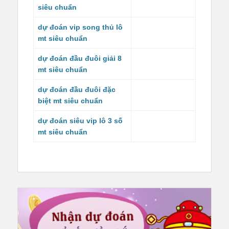
siêu chuẩn
dự đoán vip song thủ lô
mt siêu chuẩn
dự đoán đầu đuôi giải 8
mt siêu chuẩn
dự đoán đầu đuôi đặc
biệt mt siêu chuẩn
dự đoán siêu vip lô 3 số
mt siêu chuẩn