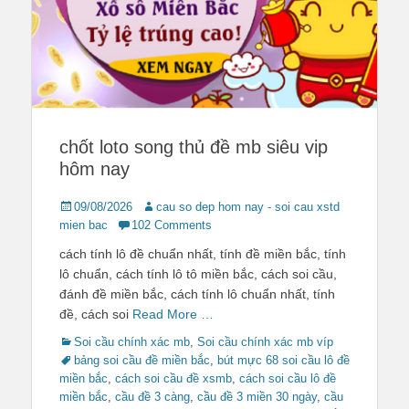
chốt loto song thủ đề mb siêu vip
hôm nay
Posted
Author
09/08/2026
cau so dep hom nay - soi cau xstd
on
mien bac
102 Comments
cách tính lô đề chuẩn nhất, tính đề miền bắc, tính
lô chuẩn, cách tính lô tô miền bắc, cách soi cầu,
đánh đề miền bắc, cách tính lô chuẩn nhất, tính
đề, cách soi
Read More …
Categories
Tags
Soi cầu chính xác mb
,
Soi cầu chính xác mb víp
bảng soi cầu đề miền bắc
,
bút mực 68 soi cầu lô đề
miền bắc
,
cách soi cầu đề xsmb
,
cách soi cầu lô đề
miền bắc
,
cầu đề 3 càng
,
cầu đề 3 miền 30 ngày
,
cầu