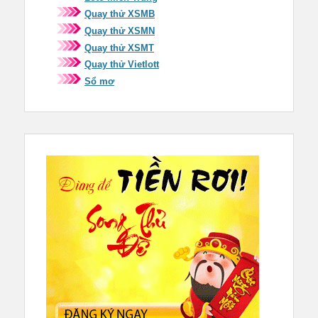
Quay thử XSMB
Quay thử XSMN
Quay thử XSMT
Quay thử Vietlott
Sổ mơ