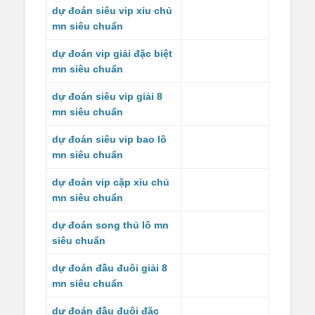
dự đoán siêu vip xỉu chủ
mn siêu chuẩn
dự đoán vip giải đặc biệt
mn siêu chuẩn
dự đoán siêu vip giải 8
mn siêu chuẩn
dự đoán siêu vip bao lô
mn siêu chuẩn
dự đoán vip cặp xỉu chủ
mn siêu chuẩn
dự đoán song thủ lô mn
siêu chuẩn
dự đoán đầu đuôi giải 8
mn siêu chuẩn
dự đoán đầu đuôi đặc