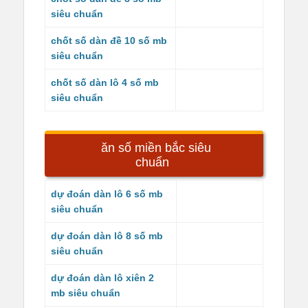
siêu chuẩn
chốt số dàn đề 10 số mb
siêu chuẩn
chốt số dàn lô 4 số mb
siêu chuẩn
ăn số miền bắc siêu
chuẩn
dự đoán dàn lô 6 số mb
siêu chuẩn
dự đoán dàn lô 8 số mb
siêu chuẩn
dự đoán dàn lô xiên 2
mb siêu chuẩn