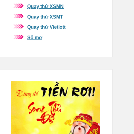
Quay thử XSMN
Quay thử XSMT
Quay thử Vietlott
Sổ mơ