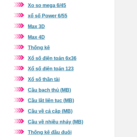
Xo so mega 6/45
xổ số Power 6/55
Max 3D
Max 4D
Thống kê
Xổ số điện toán 6x36
Xổ số điện toán 123
Xổ số thần tài
Cầu bạch thủ (MB)
Cầu lật liên tục (MB)
Cầu về cả cặp (MB)
Cầu về nhiều nháy (MB)
Thống kê đầu đuôi