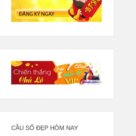
CẦU SỐ ĐẸP HÔM NAY