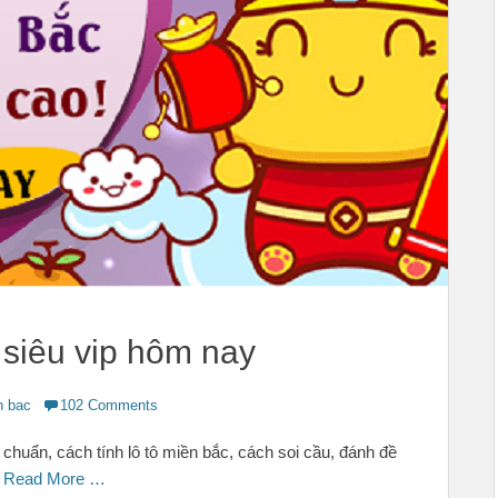
 siêu vip hôm nay
n bac
102 Comments
ô chuẩn, cách tính lô tô miền bắc, cách soi cầu, đánh đề
i
Read More …