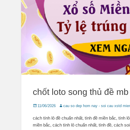
chốt loto song thủ đề mb
Posted
Author
11/06/2026
cau so dep hom nay - soi cau xstd mie
on
cách tính lô đề chuẩn nhất, tính đề miền bắc, tính l
miền bắc, cách tính lô chuẩn nhất, tính đề, cách so