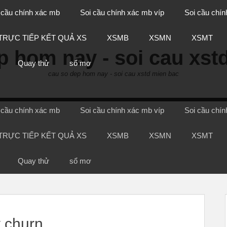
 cầu chính xác mb
Soi cầu chính xác mb víp
Soi cầu chín
TRỰC TIẾP KẾT QUẢ XS
XSMB
XSMN
XSMT
p hom nay - soi cau xst
Quay thử
sổ mơ
cau so dep hom nay - soi cau xstd mien bac
 cầu chính xác mb
Soi cầu chính xác mb víp
Soi cầu chín
TRỰC TIẾP KẾT QUẢ XS
XSMB
XSMN
XSMT
Quay thử
sổ mơ
y churn