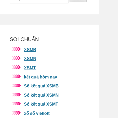
SOI CHUẨN
XSMB
XSMN
XSMT
kết quả hôm nay
Sổ kết quả XSMB
Sổ kết quả XSMN
Sổ kết quả XSMT
xổ số vietlott