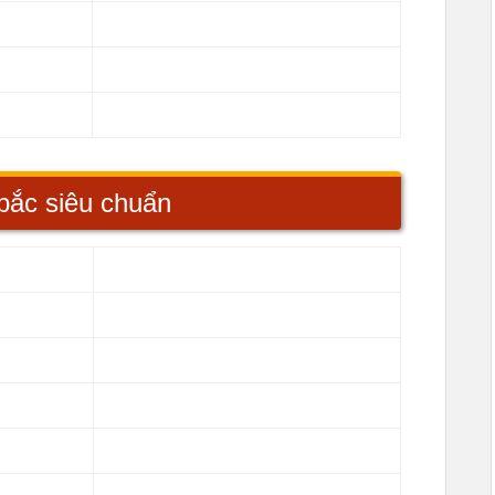
bắc siêu chuẩn