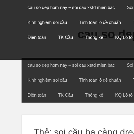
Primary Menu
Skip
cau so dep hom nay – soi cau xstd mien bac
Soi
to
content
Kinh nghiêm soi cầu
Tính toán lô đề chuẩn
cau so de
Điện toán
TK Cầu
Thống kê
KQ Lô tô
Secondary Menu
Skip
cau so dep hom nay – soi cau xstd mien bac
Soi
to
content
Kinh nghiêm soi cầu
Tính toán lô đề chuẩn
Điện toán
TK Cầu
Thống kê
KQ Lô tô
Thẻ:
soi cầu ba càng dr