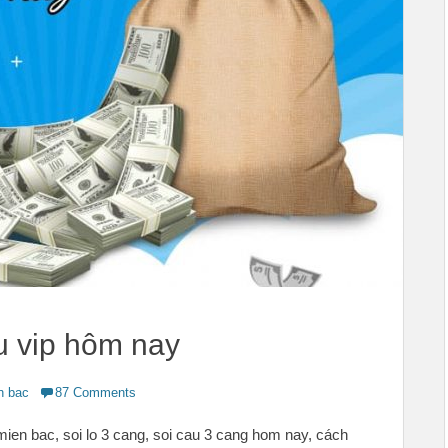
u vip hôm nay
n bac
87 Comments
g mien bac, soi lo 3 cang, soi cau 3 cang hom nay, cách