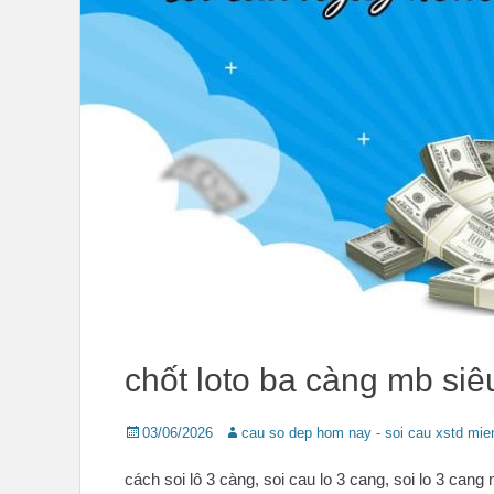
chốt loto ba càng mb siê
Posted
Author
03/06/2026
cau so dep hom nay - soi cau xstd mie
on
cách soi lô 3 càng, soi cau lo 3 cang, soi lo 3 can