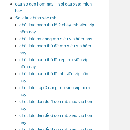
cau so dep hom nay – soi cau xstd mien
bac
Soi cầu chính xác mb
chốt loto bạch thủ lô 2 nháy mb siêu vip
hôm nay
chốt loto ba càng mb siêu vip hôm nay
chốt loto bạch thủ đề mb siêu vip hôm
nay
chốt loto bạch thủ lô kép mb siêu vip
hôm nay
chốt loto bạch thủ lô mb siêu vip hôm
nay
chốt loto cặp 3 càng mb siêu vip hôm
nay
chốt loto dàn đề 4 con mb siêu vip hôm
nay
chốt loto dàn đề 6 con mb siêu vip hôm
nay
chốt loto dàn đề 8 con mb siêu vip hôm