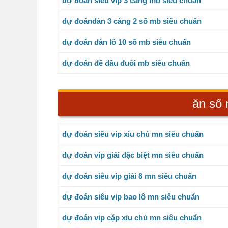
dự đoán siêu vip 3 càng mb siêu chuẩn
dự đoándàn 3 càng 2 số mb siêu chuẩn
dự đoán dàn lô 10 số mb siêu chuẩn
dự đoán đề đầu đuôi mb siêu chuẩn
ăn số
dự đoán siêu vip xỉu chủ mn siêu chuẩn
dự đoán vip giải đặc biệt mn siêu chuẩn
dự đoán siêu vip giải 8 mn siêu chuẩn
dự đoán siêu vip bao lô mn siêu chuẩn
dự đoán vip cặp xỉu chủ mn siêu chuẩn