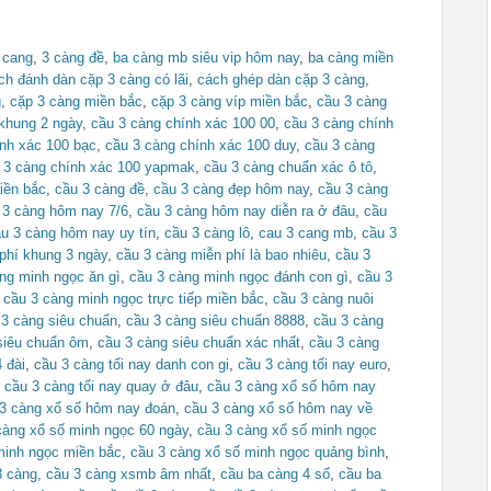
s
 cang
,
3 càng đề
,
ba càng mb siêu vip hôm nay
,
ba càng miền
ch đánh dàn cặp 3 càng có lãi
,
cách ghép dàn cặp 3 càng
,
g
,
cặp 3 càng miền bắc
,
cặp 3 càng víp miền bắc
,
cầu 3 càng
khung 2 ngày
,
cầu 3 càng chính xác 100 00
,
cầu 3 càng chính
ính xác 100 bạc
,
cầu 3 càng chính xác 100 duy
,
cầu 3 càng
 3 càng chính xác 100 yapmak
,
cầu 3 càng chuẩn xác ô tô
,
iền bắc
,
cầu 3 càng đề
,
cầu 3 càng đẹp hôm nay
,
cầu 3 càng
 3 càng hôm nay 7/6
,
cầu 3 càng hôm nay diễn ra ở đâu
,
cầu
u 3 càng hôm nay uy tín
,
cầu 3 càng lô
,
cau 3 cang mb
,
cầu 3
phí khung 3 ngày
,
cầu 3 càng miễn phí là bao nhiêu
,
cầu 3
ng minh ngọc ăn gì
,
cầu 3 càng minh ngọc đánh con gì
,
cầu 3
,
cầu 3 càng minh ngọc trực tiếp miền bắc
,
cầu 3 càng nuôi
 3 càng siêu chuẩn
,
cầu 3 càng siêu chuẩn 8888
,
cầu 3 càng
siêu chuẩn ôm
,
cầu 3 càng siêu chuẩn xác nhất
,
cầu 3 càng
 đài
,
cầu 3 càng tối nay danh con gi
,
cầu 3 càng tối nay euro
,
,
cầu 3 càng tối nay quay ở đâu
,
cầu 3 càng xổ số hôm nay
3 càng xổ số hôm nay đoán
,
cầu 3 càng xổ số hôm nay về
càng xổ số minh ngọc 60 ngày
,
cầu 3 càng xổ số minh ngọc
minh ngọc miền bắc
,
cầu 3 càng xổ số minh ngọc quảng bình
,
3 càng
,
cầu 3 càng xsmb âm nhất
,
cầu ba càng 4 số
,
cầu ba