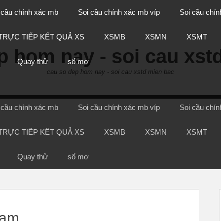
 cầu chính xác mb
Soi cầu chính xác mb víp
Soi cầu chín
TRỰC TIẾP KẾT QUẢ XS
XSMB
XSMN
XSMT
p hom nay - soi cau xst
Quay thử
sổ mơ
cau so dep hom nay - soi cau xstd mien bac
 cầu chính xác mb
Soi cầu chính xác mb víp
Soi cầu chín
TRỰC TIẾP KẾT QUẢ XS
XSMB
XSMN
XSMT
Quay thử
sổ mơ
eam