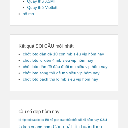
Quay thử XSMT
Quay thử Vietlott
sổ mơ
Kết quả SOI CẦU mới nhất
chốt loto dàn đề 10 con mb siêu vip hôm nay
chốt loto lô xiên 4 mb siêu vip hôm nay
chốt loto dàn đề đầu đuôi mb siêu vip hôm nay
chốt loto song thủ đề mb siêu vip hôm nay
chốt loto bạch thủ lô mb siêu vip hôm nay
cầu số đẹp hôm nay
cau
bi kip soi cau lo de
Bộ đề gan
cao thủ chốt số đề hôm nay
Cách bắt lô chuẩn theo
lo kep quang nam