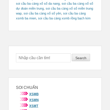
soi cầu ba càng xổ số da nang
,
soi cầu ba càng xổ số
dự đoán miền trung
,
soi cầu ba càng xổ số miền trung
wap
,
soi cầu ba càng xổ số yên
,
soi cầu ba càng
xsmb ba mien
,
soi cầu ba càng xsmb rồng bạch kim
Search
SOI CHUẨN
XSMB
XSMN
XSMT