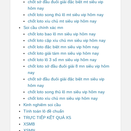
chốt sớ đầu đuôi giải đặc biệt mt siêu vip
hôm nay
chốt loto song thủ lô mt siêu vip hôm nay
chốt loto xíu chủ mt siêu vip hôm nay
Soi cầu chính xác mn
chốt loto bao lô mn siêu vip hôm nay
chốt loto cặp xíu chủ mn siêu vip hôm nay
chốt loto đặc biệt mn siêu vip hôm nay
chốt loto giải tám mn siêu vip hôm nay
chốt loto lô 3 số mn siêu vip hôm nay
chốt loto sớ đầu đuôi giải 8 mn siêu vip hôm
nay
chốt sớ đầu đuôi giải đặc biệt mn siêu vip
hôm nay
chốt loto song thủ lô mn siêu vip hôm nay
chốt loto xíu chủ mn siêu vip hôm nay
Kinh nghiêm soi cầu
Tính toán lô đề chuẩn
TRỰC TIẾP KẾT QUẢ XS
XSMB
XSMN