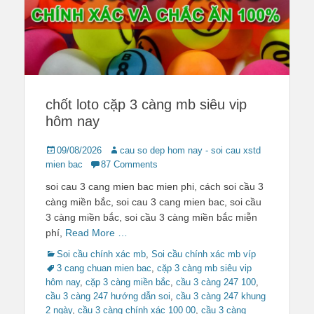
chốt loto cặp 3 càng mb siêu vip
hôm nay
Posted
Author
09/08/2026
cau so dep hom nay - soi cau xstd
on
mien bac
87 Comments
soi cau 3 cang mien bac mien phi, cách soi cầu 3
càng miền bắc, soi cau 3 cang mien bac, soi cầu
3 càng miền bắc, soi cầu 3 càng miền bắc miễn
phí,
Read More …
Categories
Tags
Soi cầu chính xác mb
,
Soi cầu chính xác mb víp
3 cang chuan mien bac
,
cặp 3 càng mb siêu vip
hôm nay
,
cặp 3 càng miền bắc
,
cầu 3 càng 247 100
,
cầu 3 càng 247 hướng dẫn soi
,
cầu 3 càng 247 khung
2 ngày
,
cầu 3 càng chính xác 100 00
,
cầu 3 càng