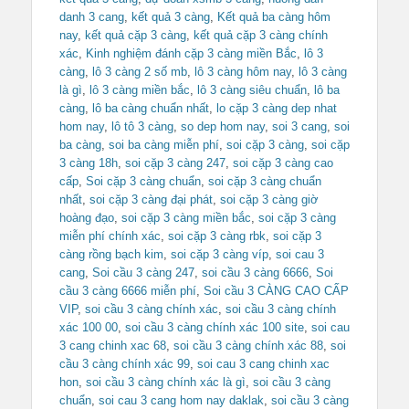
danh 3 cang
,
kết quả 3 càng
,
Kết quả ba càng hôm
nay
,
kết quả cặp 3 càng
,
kết quả cặp 3 càng chính
xác
,
Kinh nghiệm đánh cặp 3 càng miền Bắc
,
lô 3
càng
,
lô 3 càng 2 số mb
,
lô 3 càng hôm nay
,
lô 3 càng
là gì
,
lô 3 càng miền bắc
,
lô 3 càng siêu chuẩn
,
lô ba
càng
,
lô ba càng chuẩn nhất
,
lo cặp 3 càng dep nhat
hom nay
,
lô tô 3 càng
,
so dep hom nay
,
soi 3 cang
,
soi
ba càng
,
soi ba càng miễn phí
,
soi cặp 3 càng
,
soi cặp
3 càng 18h
,
soi cặp 3 càng 247
,
soi cặp 3 càng cao
cấp
,
Soi cặp 3 càng chuẩn
,
soi cặp 3 càng chuẩn
nhất
,
soi cặp 3 càng đại phát
,
soi cặp 3 càng giờ
hoàng đạo
,
soi cặp 3 càng miền bắc
,
soi cặp 3 càng
miễn phí chính xác
,
soi cặp 3 càng rbk
,
soi cặp 3
càng rồng bạch kim
,
soi cặp 3 càng víp
,
soi cau 3
cang
,
Soi cầu 3 càng 247
,
soi cầu 3 càng 6666
,
Soi
cầu 3 càng 6666 miễn phí
,
Soi cầu 3 CÀNG CAO CẤP
VIP
,
soi cầu 3 càng chính xác
,
soi cầu 3 càng chính
xác 100 00
,
soi cầu 3 càng chính xác 100 site
,
soi cau
3 cang chinh xac 68
,
soi cầu 3 càng chính xác 88
,
soi
cầu 3 càng chính xác 99
,
soi cau 3 cang chinh xac
hon
,
soi cầu 3 càng chính xác là gì
,
soi cầu 3 càng
chuẩn
,
soi cau 3 cang hom nay daklak
,
soi cầu 3 càng