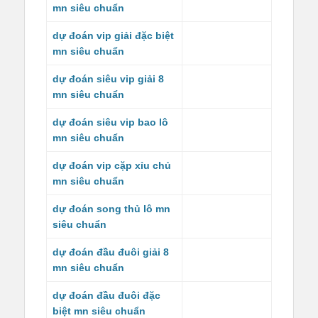
mn siêu chuẩn
dự đoán vip giải đặc biệt
mn siêu chuẩn
dự đoán siêu vip giải 8
mn siêu chuẩn
dự đoán siêu vip bao lô
mn siêu chuẩn
dự đoán vip cặp xỉu chủ
mn siêu chuẩn
dự đoán song thủ lô mn
siêu chuẩn
dự đoán đầu đuôi giải 8
mn siêu chuẩn
dự đoán đầu đuôi đặc
biệt mn siêu chuẩn