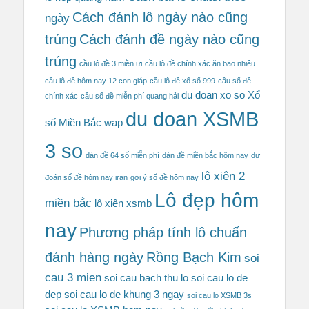
Cách đánh lô ngày nào cũng
ngày
trúng
Cách đánh đề ngày nào cũng
trúng
cầu lô đề 3 miền ưi
cầu lô đề chính xác ăn bao nhiêu
cầu lô đề hôm nay 12 con giáp
cầu lô đề xổ số 999
cầu số đề
du doan xo so Xổ
chính xác
cầu số đề miễn phí quang hải
du doan XSMB
số Miền Bắc wap
3 so
dàn đề 64 số miễn phí
dàn đề miền bắc hôm nay
dự
lô xiên 2
đoán số đề hôm nay iran
gợi ý số đề hôm nay
Lô đẹp hôm
miền bắc
lô xiên xsmb
nay
Phương pháp tính lô chuẩn
đánh hàng ngày
Rồng Bạch Kim
soi
cau 3 mien
soi cau bach thu lo
soi cau lo de
dep
soi cau lo de khung 3 ngay
soi cau lo XSMB 3s