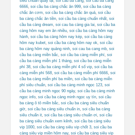
siêu chuẩn quay lại
,
soi cầu ba càng
,
soi cau ba cang
6666
,
soi cầu ba càng chắc ăn 999
,
soi cầu ba càng
chắc ăn cơm
,
soi cầu ba càng chắc ăn quả
,
soi cầu
ba càng chắc ăn tiền
,
soi cầu ba càng chuẩn nhất
,
soi
cầu ba càng dream
,
soi cau ba càng gia lai
,
soi cầu ba
càng hôm nay em ăn nhiều
,
soi cầu ba càng hôm nay
hành
,
soi cầu ba càng hôm nay kép
,
soi cầu ba càng
hôm nay kubet
,
soi cầu ba càng hôm nay ok
,
soi cầu
ba càng hôm nay quảng ninh
,
soi cau ba cang mb
,
soi
cầu ba càng miền bắc
,
soi cầu ba càng miễn phí
,
soi
cầu ba càng miễn phí 1 tháng
,
soi cầu ba càng miễn
phí 38
,
soi cầu ba càng miễn phí 4 số vip
,
soi cầu ba
càng miễn phí 568
,
soi cầu ba càng miễn phí 6666
,
soi
cầu ba càng miễn phí ba miền
,
soi cầu ba càng miễn
phí siêu chuẩn
,
soi cầu ba càng minh ngọc 123
,
soi
cầu ba càng minh ngọc 90 ngày
,
soi cầu ba càng minh
ngọc info
,
soi cầu ba càng minh ngọc uy tín
,
soi cầu
ba càng ô tô miền bắc
,
soi cầu ba càng siêu chuẩn
giờ
,
soi cầu ba càng siêu chuẩn in
,
soi cầu ba càng
siêu chuẩn it
,
soi cầu ba càng siêu chuẩn ơi
,
soi cầu
ba càng siêu chuẩn xem kênh
,
soi cầu ba càng siêu
vip 1000
,
soi cầu ba càng siêu vip chốt 3
,
soi cầu ba
càng siêu vip miền hôm nay
,
soi cầu ba càng siêu vip