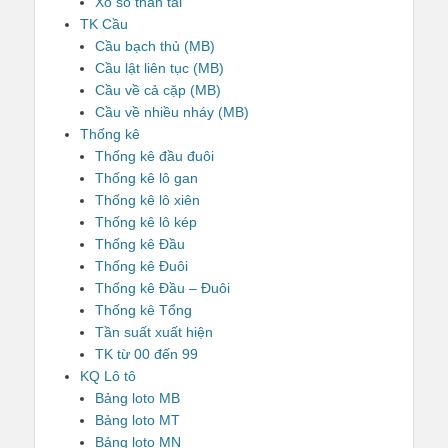
Xổ số thần tài
TK Cầu
Cầu bạch thủ (MB)
Cầu lật liên tục (MB)
Cầu về cả cặp (MB)
Cầu về nhiều nháy (MB)
Thống kê
Thống kê đầu đuôi
Thống kê lô gan
Thống kê lô xiên
Thống kê lô kép
Thống kê Đầu
Thống kê Đuôi
Thống kê Đầu – Đuôi
Thống kê Tổng
Tần suất xuất hiện
TK từ 00 đến 99
KQ Lô tô
Bảng loto MB
Bảng loto MT
Bảng loto MN