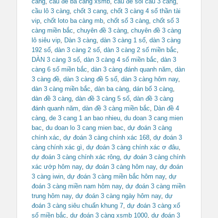
càng
,
cầu đề ba càng xsmb
,
cầu đề soi cầu 3 càng
,
cầu lô 3 càng
,
chốt 3 cang
,
chốt 3 càng 4 số thần tài
vip
,
chốt loto ba càng mb
,
chốt số 3 càng
,
chốt số 3
càng miền bắc
,
chuyên đề 3 càng
,
chuyên đề 3 càng
lô siêu vip
,
Dàn 3 càng
,
dàn 3 càng 1 số
,
dàn 3 càng
192 số
,
dàn 3 càng 2 số
,
dàn 3 càng 2 số miền bắc
,
DÀN 3 càng 3 số
,
dàn 3 càng 4 số miền bắc
,
dàn 3
càng 6 số miền bắc
,
dàn 3 càng đánh quanh năm
,
dàn
3 càng đề
,
dàn 3 càng đề 5 số
,
dàn 3 càng hôm nay
,
dàn 3 càng miền bắc
,
dàn ba càng
,
dán bố 3 càng
,
dàn đề 3 càng
,
dàn đề 3 càng 5 số
,
dàn đề 3 càng
đánh quanh năm
,
dàn đề 3 càng miền bắc
,
Dàn đề 4
càng
,
de 3 cang 1 an bao nhieu
,
du doan 3 cang mien
bac
,
du doan lo 3 cang mien bac
,
dự đoán 3 càng
chính xác
,
dự đoán 3 càng chính xác 168
,
dự đoán 3
càng chính xác gì
,
dự đoán 3 càng chính xác ơ đâu
,
dự đoán 3 càng chính xác rông
,
dự đoán 3 càng chính
xác ướp hôm nay
,
dự đoán 3 càng hôm nay
,
dự đoán
3 càng iwin
,
dự đoán 3 càng miền bắc hôm nay
,
dự
đoán 3 càng miền nam hôm nay
,
dự đoán 3 càng miền
trung hôm nay
,
dự đoán 3 càng ngày hôm nay
,
dự
đoán 3 càng siêu chuẩn khung 7
,
dự đoán 3 càng xổ
số miền bắc
,
dự đoán 3 càng xsmb 1000
,
dự đoán 3