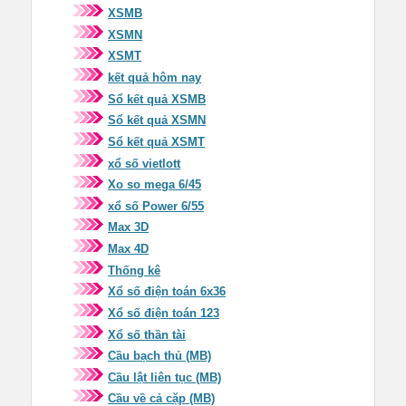
XSMB
XSMN
XSMT
kết quả hôm nay
Sổ kết quả XSMB
Sổ kết quả XSMN
Sổ kết quả XSMT
xổ số vietlott
Xo so mega 6/45
xổ số Power 6/55
Max 3D
Max 4D
Thống kê
Xổ số điện toán 6x36
Xổ số điện toán 123
Xổ số thần tài
Cầu bạch thủ (MB)
Cầu lật liên tục (MB)
Cầu về cả cặp (MB)