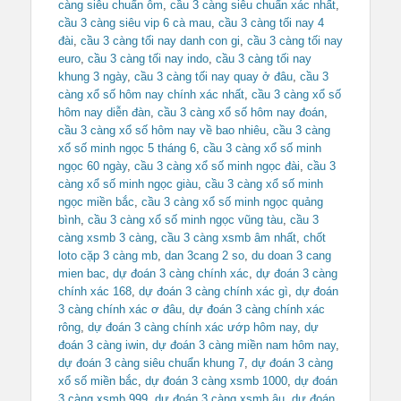
càng siêu chuẩn ôm
,
cầu 3 càng siêu chuẩn xác nhất
,
cầu 3 càng siêu vip 6 cà mau
,
cầu 3 càng tối nay 4
đài
,
cầu 3 càng tối nay danh con gi
,
cầu 3 càng tối nay
euro
,
cầu 3 càng tối nay indo
,
cầu 3 càng tối nay
khung 3 ngày
,
cầu 3 càng tối nay quay ở đâu
,
cầu 3
càng xổ số hôm nay chính xác nhất
,
cầu 3 càng xổ số
hôm nay diễn đàn
,
cầu 3 càng xổ số hôm nay đoán
,
cầu 3 càng xổ số hôm nay về bao nhiêu
,
cầu 3 càng
xổ số minh ngọc 5 tháng 6
,
cầu 3 càng xổ số minh
ngọc 60 ngày
,
cầu 3 càng xổ số minh ngọc đài
,
cầu 3
càng xổ số minh ngọc giàu
,
cầu 3 càng xổ số minh
ngọc miền bắc
,
cầu 3 càng xổ số minh ngọc quảng
bình
,
cầu 3 càng xổ số minh ngọc vũng tàu
,
cầu 3
càng xsmb 3 càng
,
cầu 3 càng xsmb âm nhất
,
chốt
loto cặp 3 càng mb
,
dan 3cang 2 so
,
du doan 3 cang
mien bac
,
dự đoán 3 càng chính xác
,
dự đoán 3 càng
chính xác 168
,
dự đoán 3 càng chính xác gì
,
dự đoán
3 càng chính xác ơ đâu
,
dự đoán 3 càng chính xác
rông
,
dự đoán 3 càng chính xác ướp hôm nay
,
dự
đoán 3 càng iwin
,
dự đoán 3 càng miền nam hôm nay
,
dự đoán 3 càng siêu chuẩn khung 7
,
dự đoán 3 càng
xổ số miền bắc
,
dự đoán 3 càng xsmb 1000
,
dự đoán
3 càng xsmb 999
,
dự đoán 3 càng xsmb âu
,
dự đoán