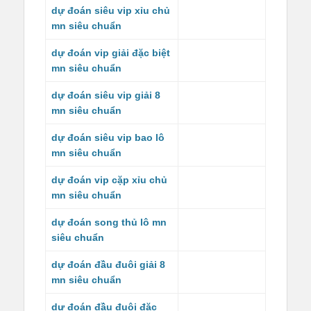
dự đoán siêu vip xỉu chủ
mn siêu chuẩn
dự đoán vip giải đặc biệt
mn siêu chuẩn
dự đoán siêu vip giải 8
mn siêu chuẩn
dự đoán siêu vip bao lô
mn siêu chuẩn
dự đoán vip cặp xỉu chủ
mn siêu chuẩn
dự đoán song thủ lô mn
siêu chuẩn
dự đoán đầu đuôi giải 8
mn siêu chuẩn
dự đoán đầu đuôi đặc