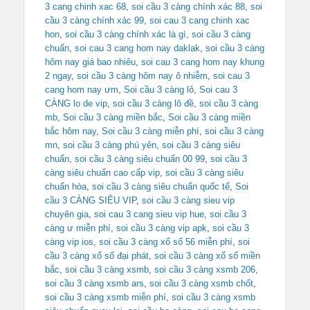
3 cang chinh xac 68
,
soi cầu 3 càng chính xác 88
,
soi
cầu 3 càng chính xác 99
,
soi cau 3 cang chinh xac
hon
,
soi cầu 3 càng chính xác là gì
,
soi cầu 3 càng
chuẩn
,
soi cau 3 cang hom nay daklak
,
soi cầu 3 càng
hôm nay giá bao nhiêu
,
soi cau 3 cang hom nay khung
2 ngay
,
soi cầu 3 càng hôm nay ô nhiễm
,
soi cau 3
cang hom nay ưm
,
Soi cầu 3 càng lô
,
Soi cau 3
CÀNG lo de vip
,
soi cầu 3 càng lô đề
,
soi cầu 3 càng
mb
,
Soi cầu 3 càng miền bắc
,
Soi cầu 3 càng miền
bắc hôm nay
,
Soi cầu 3 càng miễn phí
,
soi cầu 3 càng
mn
,
soi cầu 3 càng phú yên
,
soi cầu 3 càng siêu
chuẩn
,
soi cầu 3 càng siêu chuẩn 00 99
,
soi cầu 3
càng siêu chuẩn cao cấp vip
,
soi cầu 3 càng siêu
chuẩn hòa
,
soi cầu 3 càng siêu chuẩn quốc tế
,
Soi
cầu 3 CÀNG SIÊU VIP
,
soi cầu 3 càng sieu vip
chuyên gia
,
soi cau 3 cang sieu vip hue
,
soi cầu 3
càng ư miễn phí
,
soi cầu 3 càng vip apk
,
soi cầu 3
càng vip ios
,
soi cầu 3 càng xổ số 56 miễn phí
,
soi
cầu 3 càng xổ số đại phát
,
soi cầu 3 càng xổ số miền
bắc
,
soi cầu 3 càng xsmb
,
soi cầu 3 càng xsmb 206
,
soi cầu 3 càng xsmb ars
,
soi cầu 3 càng xsmb chốt
,
soi cầu 3 càng xsmb miễn phí
,
soi cầu 3 càng xsmb