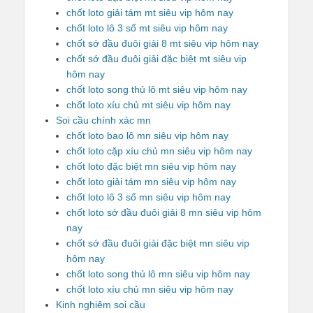
chốt loto giải tám mt siêu vip hôm nay
chốt loto lô 3 số mt siêu vip hôm nay
chốt sớ đầu đuôi giải 8 mt siêu vip hôm nay
chốt sớ đầu đuôi giải đặc biệt mt siêu vip
hôm nay
chốt loto song thủ lô mt siêu vip hôm nay
chốt loto xíu chủ mt siêu vip hôm nay
Soi cầu chính xác mn
chốt loto bao lô mn siêu vip hôm nay
chốt loto cặp xíu chủ mn siêu vip hôm nay
chốt loto đặc biệt mn siêu vip hôm nay
chốt loto giải tám mn siêu vip hôm nay
chốt loto lô 3 số mn siêu vip hôm nay
chốt loto sớ đầu đuôi giải 8 mn siêu vip hôm
nay
chốt sớ đầu đuôi giải đặc biệt mn siêu vip
hôm nay
chốt loto song thủ lô mn siêu vip hôm nay
chốt loto xíu chủ mn siêu vip hôm nay
Kinh nghiêm soi cầu