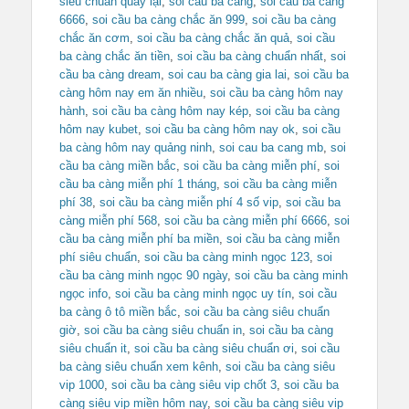
siêu chuẩn quay lại
,
soi cầu ba càng
,
soi cau ba cang
6666
,
soi cầu ba càng chắc ăn 999
,
soi cầu ba càng
chắc ăn cơm
,
soi cầu ba càng chắc ăn quả
,
soi cầu
ba càng chắc ăn tiền
,
soi cầu ba càng chuẩn nhất
,
soi
cầu ba càng dream
,
soi cau ba càng gia lai
,
soi cầu ba
càng hôm nay em ăn nhiều
,
soi cầu ba càng hôm nay
hành
,
soi cầu ba càng hôm nay kép
,
soi cầu ba càng
hôm nay kubet
,
soi cầu ba càng hôm nay ok
,
soi cầu
ba càng hôm nay quảng ninh
,
soi cau ba cang mb
,
soi
cầu ba càng miền bắc
,
soi cầu ba càng miễn phí
,
soi
cầu ba càng miễn phí 1 tháng
,
soi cầu ba càng miễn
phí 38
,
soi cầu ba càng miễn phí 4 số vip
,
soi cầu ba
càng miễn phí 568
,
soi cầu ba càng miễn phí 6666
,
soi
cầu ba càng miễn phí ba miền
,
soi cầu ba càng miễn
phí siêu chuẩn
,
soi cầu ba càng minh ngọc 123
,
soi
cầu ba càng minh ngọc 90 ngày
,
soi cầu ba càng minh
ngọc info
,
soi cầu ba càng minh ngọc uy tín
,
soi cầu
ba càng ô tô miền bắc
,
soi cầu ba càng siêu chuẩn
giờ
,
soi cầu ba càng siêu chuẩn in
,
soi cầu ba càng
siêu chuẩn it
,
soi cầu ba càng siêu chuẩn ơi
,
soi cầu
ba càng siêu chuẩn xem kênh
,
soi cầu ba càng siêu
vip 1000
,
soi cầu ba càng siêu vip chốt 3
,
soi cầu ba
càng siêu vip miền hôm nay
,
soi cầu ba càng siêu vip