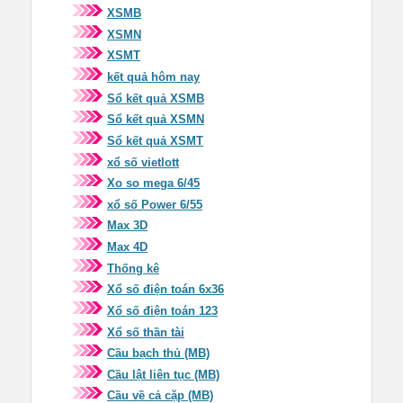
XSMB
XSMN
XSMT
kết quả hôm nay
Sổ kết quả XSMB
Sổ kết quả XSMN
Sổ kết quả XSMT
xổ số vietlott
Xo so mega 6/45
xổ số Power 6/55
Max 3D
Max 4D
Thống kê
Xổ số điện toán 6x36
Xổ số điện toán 123
Xổ số thần tài
Cầu bạch thủ (MB)
Cầu lật liên tục (MB)
Cầu về cả cặp (MB)