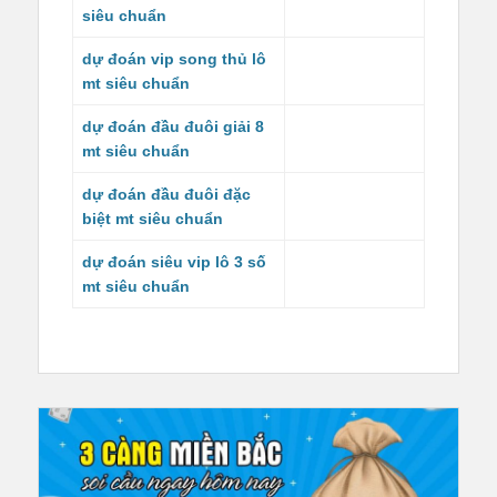
siêu chuẩn
dự đoán vip song thủ lô
mt siêu chuẩn
dự đoán đầu đuôi giải 8
mt siêu chuẩn
dự đoán đầu đuôi đặc
biệt mt siêu chuẩn
dự đoán siêu vip lô 3 số
mt siêu chuẩn