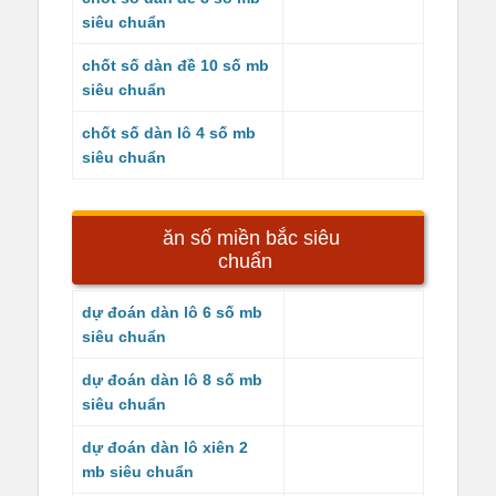
siêu chuẩn
chốt số dàn đề 10 số mb
siêu chuẩn
chốt số dàn lô 4 số mb
siêu chuẩn
ăn số miền bắc siêu
chuẩn
dự đoán dàn lô 6 số mb
siêu chuẩn
dự đoán dàn lô 8 số mb
siêu chuẩn
dự đoán dàn lô xiên 2
mb siêu chuẩn