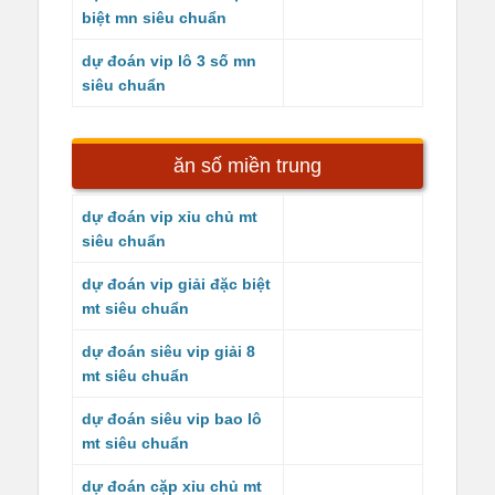
biệt mn siêu chuẩn
dự đoán vip lô 3 số mn
siêu chuẩn
ăn số miền trung
dự đoán vip xỉu chủ mt
siêu chuẩn
dự đoán vip giải đặc biệt
mt siêu chuẩn
dự đoán siêu vip giải 8
mt siêu chuẩn
dự đoán siêu vip bao lô
mt siêu chuẩn
dự đoán cặp xỉu chủ mt