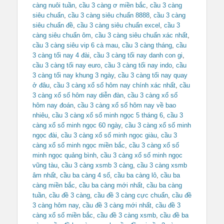
càng nuôi tuần
,
cầu 3 càng ơ miền bắc
,
cầu 3 càng
siêu chuẩn
,
cầu 3 càng siêu chuẩn 8888
,
cầu 3 càng
siêu chuẩn đề
,
cầu 3 càng siêu chuẩn excel
,
cầu 3
càng siêu chuẩn ôm
,
cầu 3 càng siêu chuẩn xác nhất
,
cầu 3 càng siêu vip 6 cà mau
,
cầu 3 càng tháng
,
cầu
3 càng tối nay 4 đài
,
cầu 3 càng tối nay danh con gi
,
cầu 3 càng tối nay euro
,
cầu 3 càng tối nay indo
,
cầu
3 càng tối nay khung 3 ngày
,
cầu 3 càng tối nay quay
ở đâu
,
cầu 3 càng xổ số hôm nay chính xác nhất
,
cầu
3 càng xổ số hôm nay diễn đàn
,
cầu 3 càng xổ số
hôm nay đoán
,
cầu 3 càng xổ số hôm nay về bao
nhiêu
,
cầu 3 càng xổ số minh ngọc 5 tháng 6
,
cầu 3
càng xổ số minh ngọc 60 ngày
,
cầu 3 càng xổ số minh
ngọc đài
,
cầu 3 càng xổ số minh ngọc giàu
,
cầu 3
càng xổ số minh ngọc miền bắc
,
cầu 3 càng xổ số
minh ngọc quảng bình
,
cầu 3 càng xổ số minh ngọc
vũng tàu
,
cầu 3 càng xsmb 3 càng
,
cầu 3 càng xsmb
âm nhất
,
cầu ba càng 4 số
,
cầu ba càng lô
,
cầu ba
càng miền bắc
,
cầu ba càng mới nhất
,
cầu ba càng
tuần
,
cầu đề 3 càng
,
cầu đề 3 càng cực chuẩn
,
cầu đề
3 càng hôm nay
,
cầu đề 3 càng mới nhất
,
cầu đề 3
càng xổ số miền bắc
,
cầu đề 3 càng xsmb
,
cầu đề ba