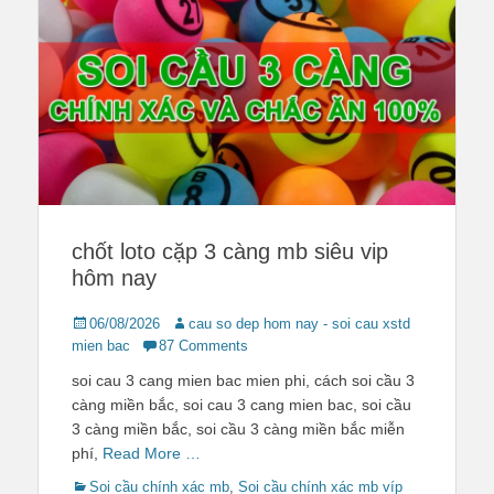
chốt loto cặp 3 càng mb siêu vip
hôm nay
Posted
Author
06/08/2026
cau so dep hom nay - soi cau xstd
on
mien bac
87 Comments
soi cau 3 cang mien bac mien phi, cách soi cầu 3
càng miền bắc, soi cau 3 cang mien bac, soi cầu
3 càng miền bắc, soi cầu 3 càng miền bắc miễn
phí,
Read More …
Categories
Tags
Soi cầu chính xác mb
,
Soi cầu chính xác mb víp