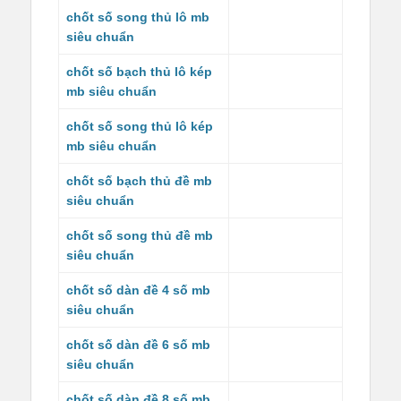
chốt số song thủ lô mb
siêu chuẩn
chốt số bạch thủ lô kép
mb siêu chuẩn
chốt số song thủ lô kép
mb siêu chuẩn
chốt số bạch thủ đề mb
siêu chuẩn
chốt số song thủ đề mb
siêu chuẩn
chốt số dàn đề 4 số mb
siêu chuẩn
chốt số dàn đề 6 số mb
siêu chuẩn
chốt số dàn đề 8 số mb