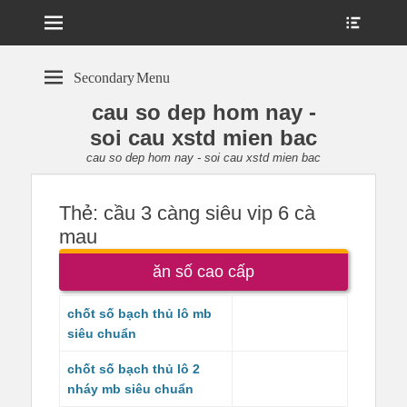
Menu
Show
Heade
Sideb
Conte
Secondary Menu
cau so dep hom nay -
soi cau xstd mien bac
cau so dep hom nay - soi cau xstd mien bac
Thẻ:
cầu 3 càng siêu vip 6 cà
mau
ăn số cao cấp
chốt số bạch thủ lô mb
siêu chuẩn
chốt số bạch thủ lô 2
nháy mb siêu chuẩn