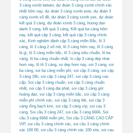
3 càng xsmb betwin
,
dự đoán 3 càng xsmb chính xác
nhất hôm nay
,
dự đoán 3 càng xsmb este
,
dự đoán 3
càng xsmb số đề
,
dự đoán 3 càng xsmb yes
,
dự đoán
kết quả 3 càng
,
dự đoán xsmb 3 càng
,
huong dan
danh 3 cang
,
kết quả 3 càng
,
Kết quả ba càng hôm
nay
,
kết quả cặp 3 càng
,
kết quả cặp 3 càng chính
xác
,
Kinh nghiệm đánh cặp 3 càng miền Bắc
,
lô 3
càng
,
lô 3 càng 2 số mb
,
lô 3 càng hôm nay
,
lô 3 càng
là gì
,
lô 3 càng miền bắc
,
lô 3 càng siêu chuẩn
,
lô ba
càng
,
lô ba càng chuẩn nhất
,
lo cặp 3 càng dep nhat
hom nay
,
lô tô 3 càng
,
so dep hom nay
,
soi 3 cang
,
soi
ba càng
,
soi ba càng miễn phí
,
soi cặp 3 càng
,
soi cặp
3 càng 18h
,
soi cặp 3 càng 247
,
soi cặp 3 càng cao
cấp
,
Soi cặp 3 càng chuẩn
,
soi cặp 3 càng chuẩn
nhất
,
soi cặp 3 càng đại phát
,
soi cặp 3 càng giờ
hoàng đạo
,
soi cặp 3 càng miền bắc
,
soi cặp 3 càng
miễn phí chính xác
,
soi cặp 3 càng rbk
,
soi cặp 3
càng rồng bạch kim
,
soi cặp 3 càng víp
,
soi cau 3
cang
,
Soi cầu 3 càng 247
,
soi cầu 3 càng 6666
,
Soi
cầu 3 càng 6666 miễn phí
,
Soi cầu 3 CÀNG CAO CẤP
VIP
,
soi cầu 3 càng chính xác
,
soi cầu 3 càng chính
xác 100 00
,
soi cầu 3 càng chính xác 100 site
,
soi cau