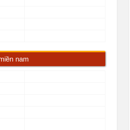
 miền nam