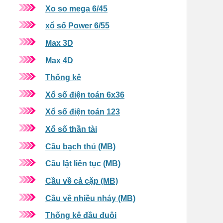
Xo so mega 6/45
xổ số Power 6/55
Max 3D
Max 4D
Thống kê
Xổ số điện toán 6x36
Xổ số điện toán 123
Xổ số thần tài
Cầu bạch thủ (MB)
Cầu lật liên tục (MB)
Cầu về cả cặp (MB)
Cầu về nhiều nháy (MB)
Thống kê đầu đuôi