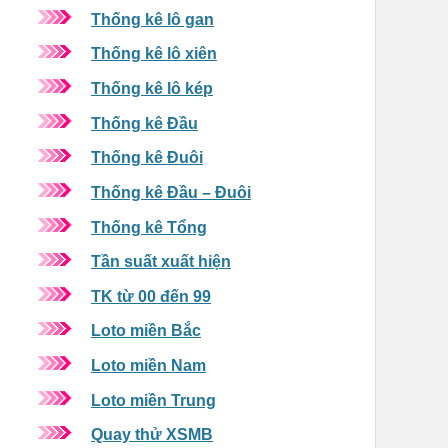
Thống kê lô gan
Thống kê lô xiên
Thống kê lô kép
Thống kê Đầu
Thống kê Đuôi
Thống kê Đầu – Đuôi
Thống kê Tổng
Tần suất xuất hiện
TK từ 00 đến 99
Loto miền Bắc
Loto miền Nam
Loto miền Trung
Quay thử XSMB