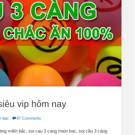
siêu vip hôm nay
n bac
87 Comments
càng miền bắc, soi cau 3 cang mien bac, soi cầu 3 càng