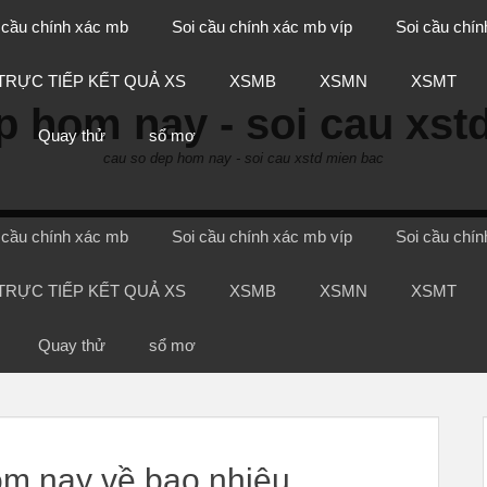
 cầu chính xác mb
Soi cầu chính xác mb víp
Soi cầu chín
TRỰC TIẾP KẾT QUẢ XS
XSMB
XSMN
XSMT
p hom nay - soi cau xst
Quay thử
sổ mơ
cau so dep hom nay - soi cau xstd mien bac
 cầu chính xác mb
Soi cầu chính xác mb víp
Soi cầu chín
TRỰC TIẾP KẾT QUẢ XS
XSMB
XSMN
XSMT
Quay thử
sổ mơ
ôm nay về bao nhiêu