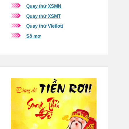
Quay thử XSMN
Quay thử XSMT
Quay thử Vietlott
Sổ mơ