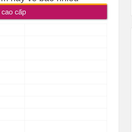
 cao cấp