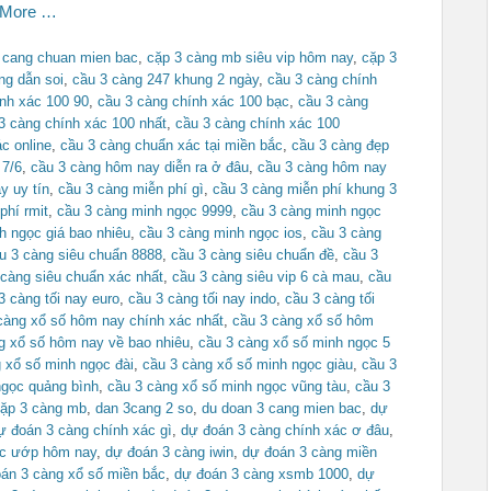
 More …
s
 cang chuan mien bac
,
cặp 3 càng mb siêu vip hôm nay
,
cặp 3
ng dẫn soi
,
cầu 3 càng 247 khung 2 ngày
,
cầu 3 càng chính
ính xác 100 90
,
cầu 3 càng chính xác 100 bạc
,
cầu 3 càng
3 càng chính xác 100 nhất
,
cầu 3 càng chính xác 100
c online
,
cầu 3 càng chuẩn xác tại miền bắc
,
cầu 3 càng đẹp
 7/6
,
cầu 3 càng hôm nay diễn ra ở đâu
,
cầu 3 càng hôm nay
y uy tín
,
cầu 3 càng miễn phí gì
,
cầu 3 càng miễn phí khung 3
phí rmit
,
cầu 3 càng minh ngọc 9999
,
cầu 3 càng minh ngọc
h ngọc giá bao nhiêu
,
cầu 3 càng minh ngọc ios
,
cầu 3 càng
u 3 càng siêu chuẩn 8888
,
cầu 3 càng siêu chuẩn đề
,
cầu 3
 càng siêu chuẩn xác nhất
,
cầu 3 càng siêu vip 6 cà mau
,
cầu
3 càng tối nay euro
,
cầu 3 càng tối nay indo
,
cầu 3 càng tối
càng xổ số hôm nay chính xác nhất
,
cầu 3 càng xổ số hôm
g xổ số hôm nay về bao nhiêu
,
cầu 3 càng xổ số minh ngọc 5
 xổ số minh ngọc đài
,
cầu 3 càng xổ số minh ngọc giàu
,
cầu 3
ngọc quảng bình
,
cầu 3 càng xổ số minh ngọc vũng tàu
,
cầu 3
cặp 3 càng mb
,
dan 3cang 2 so
,
du doan 3 cang mien bac
,
dự
ự đoán 3 càng chính xác gì
,
dự đoán 3 càng chính xác ơ đâu
,
ác ướp hôm nay
,
dự đoán 3 càng iwin
,
dự đoán 3 càng miền
án 3 càng xổ số miền bắc
,
dự đoán 3 càng xsmb 1000
,
dự