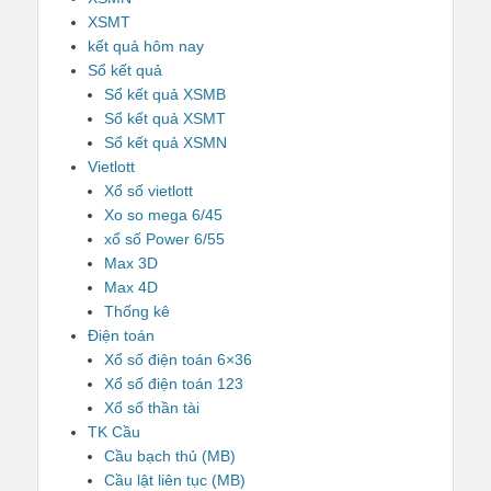
XSMT
kết quả hôm nay
Sổ kết quả
Sổ kết quả XSMB
Sổ kết quả XSMT
Sổ kết quả XSMN
Vietlott
Xổ số vietlott
Xo so mega 6/45
xổ số Power 6/55
Max 3D
Max 4D
Thống kê
Điện toán
Xổ số điện toán 6×36
Xổ số điện toán 123
Xổ số thần tài
TK Cầu
Cầu bạch thủ (MB)
Cầu lật liên tục (MB)