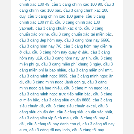
chính xác 100 49
,
cầu 3 càng chính xác 100 90
,
cầu 3
càng chính xác 100 bạc
,
cầu 3 càng chính xác 100
duy
,
cầu 3 càng chính xác 100 game
,
cầu 3 càng
chính xác 100 nhất
,
cầu 3 càng chính xác 100
yapmak
,
cầu 3 càng chuẩn xác ô tô
,
cầu 3 càng
chuẩn xác online
,
cầu 3 càng chuẩn xác tại miền bắc
,
cầu 3 càng đẹp hôm nay
,
cầu 3 càng hôm nay 6666
,
cầu 3 càng hôm nay 7/6
,
cầu 3 càng hôm nay diễn ra
ở đâu
,
cầu 3 càng hôm nay quay ở đâu
,
cầu 3 càng
hôm nay u19
,
cầu 3 càng hôm nay uy tín
,
cầu 3 càng
miễn phí gì
,
cầu 3 càng miễn phí khung 3 ngày
,
cầu 3
càng miễn phí là bao nhiêu
,
cầu 3 càng miễn phí rmit
,
cầu 3 càng minh ngọc 9999
,
cầu 3 càng minh ngọc ăn
gì
,
cầu 3 càng minh ngọc đánh con gì
,
cầu 3 càng
minh ngọc giá bao nhiêu
,
cầu 3 càng minh ngọc ios
,
cầu 3 càng minh ngọc trực tiếp miền bắc
,
cầu 3 càng
ơ miền bắc
,
cầu 3 càng siêu chuẩn 8888
,
cầu 3 càng
siêu chuẩn đề
,
cầu 3 càng siêu chuẩn excel
,
cầu 3
càng siêu chuẩn ôm
,
cầu 3 càng siêu chuẩn xác nhất
,
cầu 3 càng siêu vip 6 cà mau
,
cầu 3 càng tối nay 4
đài
,
cầu 3 càng tối nay danh con gi
,
cầu 3 càng tối nay
euro
,
cầu 3 càng tối nay indo
,
cầu 3 càng tối nay