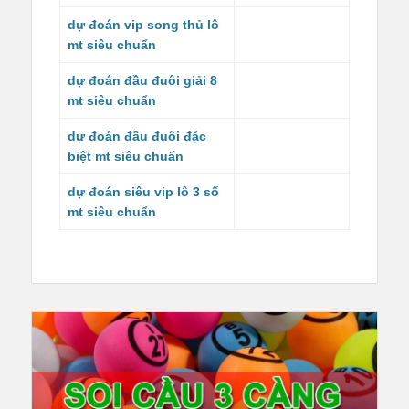
dự đoán vip song thủ lô
mt siêu chuẩn
dự đoán đầu đuôi giải 8
mt siêu chuẩn
dự đoán đầu đuôi đặc
biệt mt siêu chuẩn
dự đoán siêu vip lô 3 số
mt siêu chuẩn