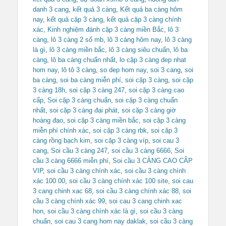
danh 3 cang
,
kết quả 3 càng
,
Kết quả ba càng hôm
nay
,
kết quả cặp 3 càng
,
kết quả cặp 3 càng chính
xác
,
Kinh nghiệm đánh cặp 3 càng miền Bắc
,
lô 3
càng
,
lô 3 càng 2 số mb
,
lô 3 càng hôm nay
,
lô 3 càng
là gì
,
lô 3 càng miền bắc
,
lô 3 càng siêu chuẩn
,
lô ba
càng
,
lô ba càng chuẩn nhất
,
lo cặp 3 càng dep nhat
hom nay
,
lô tô 3 càng
,
so dep hom nay
,
soi 3 cang
,
soi
ba càng
,
soi ba càng miễn phí
,
soi cặp 3 càng
,
soi cặp
3 càng 18h
,
soi cặp 3 càng 247
,
soi cặp 3 càng cao
cấp
,
Soi cặp 3 càng chuẩn
,
soi cặp 3 càng chuẩn
nhất
,
soi cặp 3 càng đại phát
,
soi cặp 3 càng giờ
hoàng đạo
,
soi cặp 3 càng miền bắc
,
soi cặp 3 càng
miễn phí chính xác
,
soi cặp 3 càng rbk
,
soi cặp 3
càng rồng bạch kim
,
soi cặp 3 càng víp
,
soi cau 3
cang
,
Soi cầu 3 càng 247
,
soi cầu 3 càng 6666
,
Soi
cầu 3 càng 6666 miễn phí
,
Soi cầu 3 CÀNG CAO CẤP
VIP
,
soi cầu 3 càng chính xác
,
soi cầu 3 càng chính
xác 100 00
,
soi cầu 3 càng chính xác 100 site
,
soi cau
3 cang chinh xac 68
,
soi cầu 3 càng chính xác 88
,
soi
cầu 3 càng chính xác 99
,
soi cau 3 cang chinh xac
hon
,
soi cầu 3 càng chính xác là gì
,
soi cầu 3 càng
chuẩn
,
soi cau 3 cang hom nay daklak
,
soi cầu 3 càng