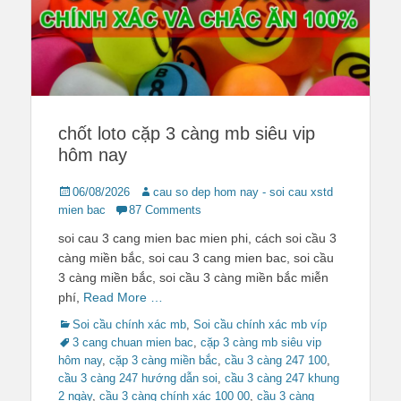
chốt loto cặp 3 càng mb siêu vip
hôm nay
Posted
Author
06/08/2026
cau so dep hom nay - soi cau xstd
on
mien bac
87 Comments
soi cau 3 cang mien bac mien phi, cách soi cầu 3
càng miền bắc, soi cau 3 cang mien bac, soi cầu
3 càng miền bắc, soi cầu 3 càng miền bắc miễn
phí,
Read More …
Categories
Tags
Soi cầu chính xác mb
,
Soi cầu chính xác mb víp
3 cang chuan mien bac
,
cặp 3 càng mb siêu vip
hôm nay
,
cặp 3 càng miền bắc
,
cầu 3 càng 247 100
,
cầu 3 càng 247 hướng dẫn soi
,
cầu 3 càng 247 khung
2 ngày
,
cầu 3 càng chính xác 100 00
,
cầu 3 càng