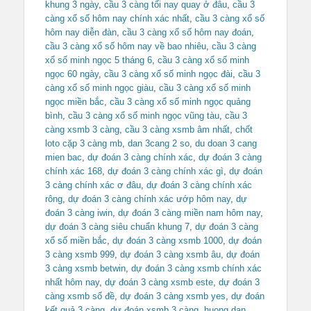
khung 3 ngày
,
cầu 3 càng tối nay quay ở đâu
,
cầu 3
càng xổ số hôm nay chính xác nhất
,
cầu 3 càng xổ số
hôm nay diễn đàn
,
cầu 3 càng xổ số hôm nay đoán
,
cầu 3 càng xổ số hôm nay về bao nhiêu
,
cầu 3 càng
xổ số minh ngọc 5 tháng 6
,
cầu 3 càng xổ số minh
ngọc 60 ngày
,
cầu 3 càng xổ số minh ngọc đài
,
cầu 3
càng xổ số minh ngọc giàu
,
cầu 3 càng xổ số minh
ngọc miền bắc
,
cầu 3 càng xổ số minh ngọc quảng
bình
,
cầu 3 càng xổ số minh ngọc vũng tàu
,
cầu 3
càng xsmb 3 càng
,
cầu 3 càng xsmb âm nhất
,
chốt
loto cặp 3 càng mb
,
dan 3cang 2 so
,
du doan 3 cang
mien bac
,
dự đoán 3 càng chính xác
,
dự đoán 3 càng
chính xác 168
,
dự đoán 3 càng chính xác gì
,
dự đoán
3 càng chính xác ơ đâu
,
dự đoán 3 càng chính xác
rông
,
dự đoán 3 càng chính xác ướp hôm nay
,
dự
đoán 3 càng iwin
,
dự đoán 3 càng miền nam hôm nay
,
dự đoán 3 càng siêu chuẩn khung 7
,
dự đoán 3 càng
xổ số miền bắc
,
dự đoán 3 càng xsmb 1000
,
dự đoán
3 càng xsmb 999
,
dự đoán 3 càng xsmb âu
,
dự đoán
3 càng xsmb betwin
,
dự đoán 3 càng xsmb chính xác
nhất hôm nay
,
dự đoán 3 càng xsmb este
,
dự đoán 3
càng xsmb số đề
,
dự đoán 3 càng xsmb yes
,
dự đoán
kết quả 3 càng
,
dự đoán xsmb 3 càng
,
huong dan