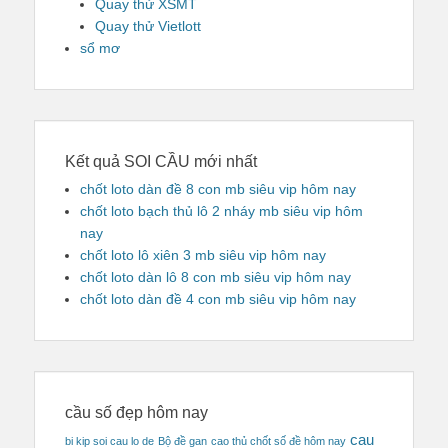
Quay thử XSMT
Quay thử Vietlott
sổ mơ
Kết quả SOI CẦU mới nhất
chốt loto dàn đề 8 con mb siêu vip hôm nay
chốt loto bạch thủ lô 2 nháy mb siêu vip hôm
nay
chốt loto lô xiên 3 mb siêu vip hôm nay
chốt loto dàn lô 8 con mb siêu vip hôm nay
chốt loto dàn đề 4 con mb siêu vip hôm nay
cầu số đẹp hôm nay
cau
bi kip soi cau lo de
Bộ đề gan
cao thủ chốt số đề hôm nay