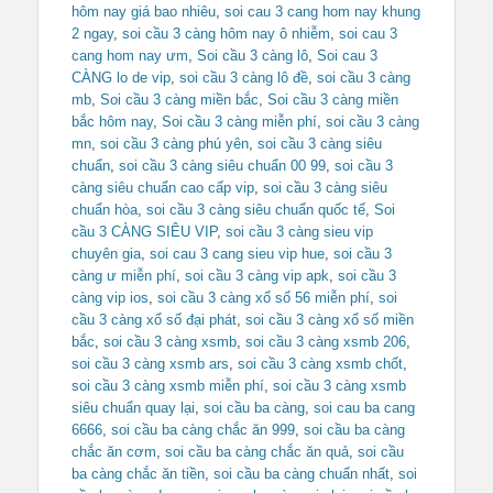
hôm nay giá bao nhiêu
,
soi cau 3 cang hom nay khung
2 ngay
,
soi cầu 3 càng hôm nay ô nhiễm
,
soi cau 3
cang hom nay ưm
,
Soi cầu 3 càng lô
,
Soi cau 3
CÀNG lo de vip
,
soi cầu 3 càng lô đề
,
soi cầu 3 càng
mb
,
Soi cầu 3 càng miền bắc
,
Soi cầu 3 càng miền
bắc hôm nay
,
Soi cầu 3 càng miễn phí
,
soi cầu 3 càng
mn
,
soi cầu 3 càng phú yên
,
soi cầu 3 càng siêu
chuẩn
,
soi cầu 3 càng siêu chuẩn 00 99
,
soi cầu 3
càng siêu chuẩn cao cấp vip
,
soi cầu 3 càng siêu
chuẩn hòa
,
soi cầu 3 càng siêu chuẩn quốc tế
,
Soi
cầu 3 CÀNG SIÊU VIP
,
soi cầu 3 càng sieu vip
chuyên gia
,
soi cau 3 cang sieu vip hue
,
soi cầu 3
càng ư miễn phí
,
soi cầu 3 càng vip apk
,
soi cầu 3
càng vip ios
,
soi cầu 3 càng xổ số 56 miễn phí
,
soi
cầu 3 càng xổ số đại phát
,
soi cầu 3 càng xổ số miền
bắc
,
soi cầu 3 càng xsmb
,
soi cầu 3 càng xsmb 206
,
soi cầu 3 càng xsmb ars
,
soi cầu 3 càng xsmb chốt
,
soi cầu 3 càng xsmb miễn phí
,
soi cầu 3 càng xsmb
siêu chuẩn quay lại
,
soi cầu ba càng
,
soi cau ba cang
6666
,
soi cầu ba càng chắc ăn 999
,
soi cầu ba càng
chắc ăn cơm
,
soi cầu ba càng chắc ăn quả
,
soi cầu
ba càng chắc ăn tiền
,
soi cầu ba càng chuẩn nhất
,
soi