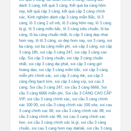
danh 3 cang
,
kết quả 3 càng
,
Kết quả ba càng hôm
nay
,
kết quả cặp 3 càng
,
kết quả cặp 3 càng chính
xác
,
Kinh nghiệm đánh cặp 3 càng miền Bắc
,
lô 3
càng
,
lô 3 càng 2 số mb
,
lô 3 càng hôm nay
,
lô 3 càng
là gì
,
lô 3 càng miền bắc
,
lô 3 càng siêu chuẩn
,
lô ba
càng
,
lô ba càng chuẩn nhất
,
lo cặp 3 càng dep nhat
hom nay
,
lô tô 3 càng
,
so dep hom nay
,
soi 3 cang
,
soi
ba càng
,
soi ba càng miễn phí
,
soi cặp 3 càng
,
soi cặp
3 càng 18h
,
soi cặp 3 càng 247
,
soi cặp 3 càng cao
cấp
,
Soi cặp 3 càng chuẩn
,
soi cặp 3 càng chuẩn
nhất
,
soi cặp 3 càng đại phát
,
soi cặp 3 càng giờ
hoàng đạo
,
soi cặp 3 càng miền bắc
,
soi cặp 3 càng
miễn phí chính xác
,
soi cặp 3 càng rbk
,
soi cặp 3
càng rồng bạch kim
,
soi cặp 3 càng víp
,
soi cau 3
cang
,
Soi cầu 3 càng 247
,
soi cầu 3 càng 6666
,
Soi
cầu 3 càng 6666 miễn phí
,
Soi cầu 3 CÀNG CAO CẤP
VIP
,
soi cầu 3 càng chính xác
,
soi cầu 3 càng chính
xác 100 00
,
soi cầu 3 càng chính xác 100 site
,
soi cau
3 cang chinh xac 68
,
soi cầu 3 càng chính xác 88
,
soi
cầu 3 càng chính xác 99
,
soi cau 3 cang chinh xac
hon
,
soi cầu 3 càng chính xác là gì
,
soi cầu 3 càng
chuẩn
,
soi cau 3 cang hom nay daklak
,
soi cầu 3 càng