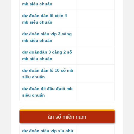
mb siêu chuẩn
dự đoán dàn lô xiên 4
mb siêu chuẩn
dự đoán siêu vip 3 càng
mb siêu chuẩn
dự đoándàn 3 càng 2 số
mb siêu chuẩn
dự đoán dàn lô 10 số mb
siêu chuẩn
dự đoán đề đầu đuôi mb
siêu chuẩn
ăn số miền nam
dự đoán siêu vip xỉu chủ