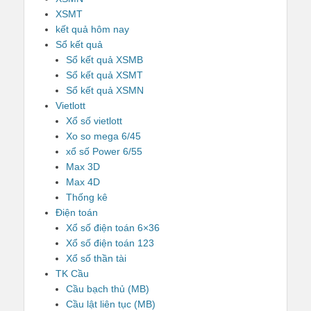
XSMT
kết quả hôm nay
Sổ kết quả
Sổ kết quả XSMB
Sổ kết quả XSMT
Sổ kết quả XSMN
Vietlott
Xổ số vietlott
Xo so mega 6/45
xổ số Power 6/55
Max 3D
Max 4D
Thống kê
Điện toán
Xổ số điện toán 6×36
Xổ số điện toán 123
Xổ số thần tài
TK Cầu
Cầu bạch thủ (MB)
Cầu lật liên tục (MB)