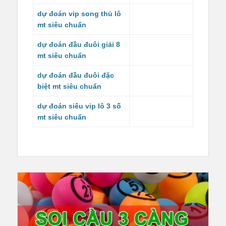
dự đoán vip song thủ lô
mt siêu chuẩn
dự đoán đầu đuôi giải 8
mt siêu chuẩn
dự đoán đầu đuôi đặc
biệt mt siêu chuẩn
dự đoán siêu vip lô 3 số
mt siêu chuẩn