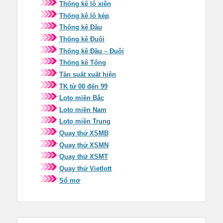
Thống kê lô xiên
Thống kê lô kép
Thống kê Đầu
Thống kê Đuôi
Thống kê Đầu – Đuôi
Thống kê Tổng
Tần suất xuất hiện
TK từ 00 đến 99
Loto miền Bắc
Loto miền Nam
Loto miền Trung
Quay thử XSMB
Quay thử XSMN
Quay thử XSMT
Quay thử Vietlott
Sổ mơ