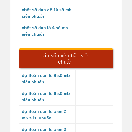
chốt số dàn đề 10 số mb
siêu chuẩn
chốt số dàn lô 4 số mb
siêu chuẩn
ăn số miền bắc siêu
chuẩn
dự đoán dàn lô 6 số mb
siêu chuẩn
dự đoán dàn lô 8 số mb
siêu chuẩn
dự đoán dàn lô xiên 2
mb siêu chuẩn
dự đoán dàn lô xiên 3