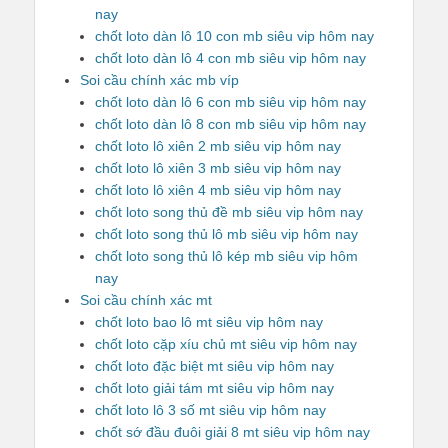
nay
chốt loto dàn lô 10 con mb siêu vip hôm nay
chốt loto dàn lô 4 con mb siêu vip hôm nay
Soi cầu chính xác mb víp
chốt loto dàn lô 6 con mb siêu vip hôm nay
chốt loto dàn lô 8 con mb siêu vip hôm nay
chốt loto lô xiên 2 mb siêu vip hôm nay
chốt loto lô xiên 3 mb siêu vip hôm nay
chốt loto lô xiên 4 mb siêu vip hôm nay
chốt loto song thủ đề mb siêu vip hôm nay
chốt loto song thủ lô mb siêu vip hôm nay
chốt loto song thủ lô kép mb siêu vip hôm
nay
Soi cầu chính xác mt
chốt loto bao lô mt siêu vip hôm nay
chốt loto cặp xíu chủ mt siêu vip hôm nay
chốt loto đặc biệt mt siêu vip hôm nay
chốt loto giải tám mt siêu vip hôm nay
chốt loto lô 3 số mt siêu vip hôm nay
chốt sớ đầu đuôi giải 8 mt siêu vip hôm nay