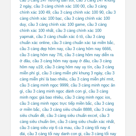
cầu 3 càng 247 hướng dẫn soi
,
cầu 3 càng 247 khung
2 ngày
,
cầu 3 càng chính xác 100 00
,
cầu 3 càng
chính xác 100 49
,
cầu 3 càng chính xác 100 90
,
cầu 3
càng chính xác 100 bạc
,
cầu 3 càng chính xác 100
duy
,
cầu 3 càng chính xác 100 game
,
cầu 3 càng
chính xác 100 nhất
,
cầu 3 càng chính xác 100
yapmak
,
cầu 3 càng chuẩn xác ô tô
,
cầu 3 càng
chuẩn xác online
,
cầu 3 càng chuẩn xác tại miền bắc
,
cầu 3 càng đẹp hôm nay
,
cầu 3 càng hôm nay 6666
,
cầu 3 càng hôm nay 7/6
,
cầu 3 càng hôm nay diễn ra
ở đâu
,
cầu 3 càng hôm nay quay ở đâu
,
cầu 3 càng
hôm nay u19
,
cầu 3 càng hôm nay uy tín
,
cầu 3 càng
miễn phí gì
,
cầu 3 càng miễn phí khung 3 ngày
,
cầu 3
càng miễn phí là bao nhiêu
,
cầu 3 càng miễn phí rmit
,
cầu 3 càng minh ngọc 9999
,
cầu 3 càng minh ngọc ăn
gì
,
cầu 3 càng minh ngọc đánh con gì
,
cầu 3 càng
minh ngọc giá bao nhiêu
,
cầu 3 càng minh ngọc ios
,
cầu 3 càng minh ngọc trực tiếp miền bắc
,
cầu 3 càng
ơ miền bắc
,
cầu 3 càng siêu chuẩn 8888
,
cầu 3 càng
siêu chuẩn đề
,
cầu 3 càng siêu chuẩn excel
,
cầu 3
càng siêu chuẩn ôm
,
cầu 3 càng siêu chuẩn xác nhất
,
cầu 3 càng siêu vip 6 cà mau
,
cầu 3 càng tối nay 4
đài
,
cầu 3 càng tối nay danh con gi
,
cầu 3 càng tối nay