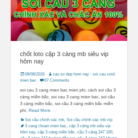
chốt loto cặp 3 càng mb siêu vip
hôm nay
Posted
Author
08/08/2026
cau so dep hom nay - soi cau xstd
on
mien bac
87 Comments
soi cau 3 cang mien bac mien phi, cách soi cầu 3
càng miền bắc, soi cau 3 cang mien bac, soi cầu
3 càng miền bắc, soi cầu 3 càng miền bắc miễn
phí,
Read More …
Categories
Tags
Soi cầu chính xác mb
,
Soi cầu chính xác mb víp
3 cang chuan mien bac
,
cặp 3 càng mb siêu vip
hôm nay
,
cặp 3 càng miền bắc
,
cầu 3 càng 247 100
,