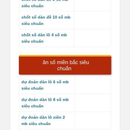
siêu chuẩn
chốt số dàn đề 10 số mb
siêu chuẩn
chốt số dàn lô 4 số mb
siêu chuẩn
ăn số miền bắc siêu
chuẩn
dự đoán dàn lô 6 số mb
siêu chuẩn
dự đoán dàn lô 8 số mb
siêu chuẩn
dự đoán dàn lô xiên 2
mb siêu chuẩn