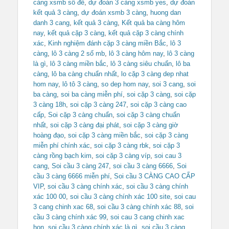
càng xsmb số đề
,
dự đoán 3 càng xsmb yes
,
dự đoán
kết quả 3 càng
,
dự đoán xsmb 3 càng
,
huong dan
danh 3 cang
,
kết quả 3 càng
,
Kết quả ba càng hôm
nay
,
kết quả cặp 3 càng
,
kết quả cặp 3 càng chính
xác
,
Kinh nghiệm đánh cặp 3 càng miền Bắc
,
lô 3
càng
,
lô 3 càng 2 số mb
,
lô 3 càng hôm nay
,
lô 3 càng
là gì
,
lô 3 càng miền bắc
,
lô 3 càng siêu chuẩn
,
lô ba
càng
,
lô ba càng chuẩn nhất
,
lo cặp 3 càng dep nhat
hom nay
,
lô tô 3 càng
,
so dep hom nay
,
soi 3 cang
,
soi
ba càng
,
soi ba càng miễn phí
,
soi cặp 3 càng
,
soi cặp
3 càng 18h
,
soi cặp 3 càng 247
,
soi cặp 3 càng cao
cấp
,
Soi cặp 3 càng chuẩn
,
soi cặp 3 càng chuẩn
nhất
,
soi cặp 3 càng đại phát
,
soi cặp 3 càng giờ
hoàng đạo
,
soi cặp 3 càng miền bắc
,
soi cặp 3 càng
miễn phí chính xác
,
soi cặp 3 càng rbk
,
soi cặp 3
càng rồng bạch kim
,
soi cặp 3 càng víp
,
soi cau 3
cang
,
Soi cầu 3 càng 247
,
soi cầu 3 càng 6666
,
Soi
cầu 3 càng 6666 miễn phí
,
Soi cầu 3 CÀNG CAO CẤP
VIP
,
soi cầu 3 càng chính xác
,
soi cầu 3 càng chính
xác 100 00
,
soi cầu 3 càng chính xác 100 site
,
soi cau
3 cang chinh xac 68
,
soi cầu 3 càng chính xác 88
,
soi
cầu 3 càng chính xác 99
,
soi cau 3 cang chinh xac
hon
,
soi cầu 3 càng chính xác là gì
,
soi cầu 3 càng