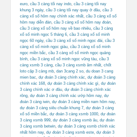
euro
,
cầu 3 càng tối nay indo
,
cầu 3 càng tối nay
khung 3 ngày
,
cầu 3 càng tối nay quay ở đâu
,
cầu 3
càng xổ số hôm nay chính xác nhất
,
cầu 3 càng xổ số
hôm nay diễn đàn
,
cầu 3 càng xổ số hôm nay đoán
,
cầu 3 càng xổ số hôm nay về bao nhiêu
,
cầu 3 càng
xổ số minh ngọc 5 tháng 6
,
cầu 3 càng xổ số minh
ngọc 60 ngày
,
cầu 3 càng xổ số minh ngọc đài
,
cầu 3
càng xổ số minh ngọc giàu
,
cầu 3 càng xổ số minh
ngọc miền bắc
,
cầu 3 càng xổ số minh ngọc quảng
bình
,
cầu 3 càng xổ số minh ngọc vũng tàu
,
cầu 3
càng xsmb 3 càng
,
cầu 3 càng xsmb âm nhất
,
chốt
loto cặp 3 càng mb
,
dan 3cang 2 so
,
du doan 3 cang
mien bac
,
dự đoán 3 càng chính xác
,
dự đoán 3 càng
chính xác 168
,
dự đoán 3 càng chính xác gì
,
dự đoán
3 càng chính xác ơ đâu
,
dự đoán 3 càng chính xác
rông
,
dự đoán 3 càng chính xác ướp hôm nay
,
dự
đoán 3 càng iwin
,
dự đoán 3 càng miền nam hôm nay
,
dự đoán 3 càng siêu chuẩn khung 7
,
dự đoán 3 càng
xổ số miền bắc
,
dự đoán 3 càng xsmb 1000
,
dự đoán
3 càng xsmb 999
,
dự đoán 3 càng xsmb âu
,
dự đoán
3 càng xsmb betwin
,
dự đoán 3 càng xsmb chính xác
nhất hôm nay
,
dự đoán 3 càng xsmb este
,
dự đoán 3