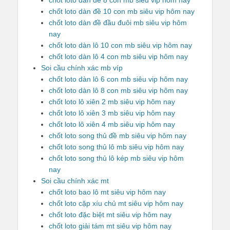
chốt loto dàn đề 8 con mb siêu vip hôm nay
chốt loto dàn đề 10 con mb siêu vip hôm nay
chốt loto dàn đề đầu đuôi mb siêu vip hôm
nay
chốt loto dàn lô 10 con mb siêu vip hôm nay
chốt loto dàn lô 4 con mb siêu vip hôm nay
Soi cầu chính xác mb víp
chốt loto dàn lô 6 con mb siêu vip hôm nay
chốt loto dàn lô 8 con mb siêu vip hôm nay
chốt loto lô xiên 2 mb siêu vip hôm nay
chốt loto lô xiên 3 mb siêu vip hôm nay
chốt loto lô xiên 4 mb siêu vip hôm nay
chốt loto song thủ đề mb siêu vip hôm nay
chốt loto song thủ lô mb siêu vip hôm nay
chốt loto song thủ lô kép mb siêu vip hôm
nay
Soi cầu chính xác mt
chốt loto bao lô mt siêu vip hôm nay
chốt loto cặp xíu chủ mt siêu vip hôm nay
chốt loto đặc biệt mt siêu vip hôm nay
chốt loto giải tám mt siêu vip hôm nay