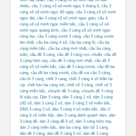
nhiêu
,
cầu 3 càng xổ số minh ngọc 5 tháng 6
,
cầu 3
càng xổ số minh ngọc 60 ngày
,
cầu 3 càng xổ số minh
ngọc đài
,
cầu 3 càng xổ số minh ngọc giàu
,
cầu 3
càng xổ số minh ngọc miền bắc
,
cầu 3 càng xổ số
minh ngọc quảng bình
,
cầu 3 càng xổ số minh ngọc
vũng tàu
,
cầu 3 càng xsmb 3 càng
,
cầu 3 càng xsmb
âm nhất
,
cầu ba càng 4 số
,
cầu ba càng lô
,
cầu ba
càng miền bắc
,
cầu ba càng mới nhất
,
cầu ba càng
tuần
,
cầu đề 3 càng
,
cầu đề 3 càng cực chuẩn
,
cầu đề
3 càng hôm nay
,
cầu đề 3 càng mới nhất
,
cầu đề 3
càng xổ số miền bắc
,
cầu đề 3 càng xsmb
,
cầu đề ba
càng
,
cầu đề ba càng xsmb
,
cầu đề soi cầu 3 càng
,
cầu lô 3 càng
,
chốt 3 cang
,
chốt 3 càng 4 số thần tài
vip
,
chốt loto ba càng mb
,
chốt số 3 càng
,
chốt số 3
càng miền bắc
,
chuyên đề 3 càng
,
chuyên đề 3 càng
lô siêu vip
,
Dàn 3 càng
,
dàn 3 càng 1 số
,
dàn 3 càng
192 số
,
dàn 3 càng 2 số
,
dàn 3 càng 2 số miền bắc
,
DÀN 3 càng 3 số
,
dàn 3 càng 4 số miền bắc
,
dàn 3
càng 6 số miền bắc
,
dàn 3 càng đánh quanh năm
,
dàn
3 càng đề
,
dàn 3 càng đề 5 số
,
dàn 3 càng hôm nay
,
dàn 3 càng miền bắc
,
dàn ba càng
,
dán bố 3 càng
,
dàn đề 3 càng
,
dàn đề 3 càng 5 số
,
dàn đề 3 càng