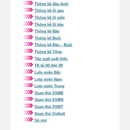
Thống kê đầu đuôi
Thống kê lô gan
Thống kê lô xiên
Thống kê lô kép
Thống kê Đầu
Thống kê Đuôi
Thống kê Đầu – Đuôi
Thống kê Tổng
Tần suất xuất hiện
TK từ 00 đến 99
Loto miền Bắc
Loto miền Nam
Loto miền Trung
Quay thử XSMB
Quay thử XSMN
Quay thử XSMT
Quay thử Vietlott
Sổ mơ