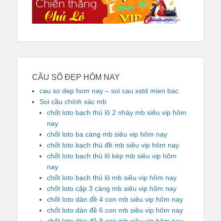
CẦU SỐ ĐẸP HÔM NAY
cau so dep hom nay – soi cau xstd mien bac
Soi cầu chính xác mb
chốt loto bạch thủ lô 2 nháy mb siêu vip hôm
nay
chốt loto ba càng mb siêu vip hôm nay
chốt loto bạch thủ đề mb siêu vip hôm nay
chốt loto bạch thủ lô kép mb siêu vip hôm
nay
chốt loto bạch thủ lô mb siêu vip hôm nay
chốt loto cặp 3 càng mb siêu vip hôm nay
chốt loto dàn đề 4 con mb siêu vip hôm nay
chốt loto dàn đề 6 con mb siêu vip hôm nay