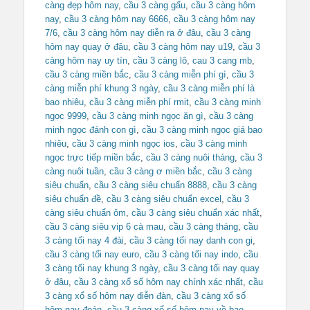
càng đẹp hôm nay
,
cầu 3 càng gấu
,
cầu 3 càng hôm
nay
,
cầu 3 càng hôm nay 6666
,
cầu 3 càng hôm nay
7/6
,
cầu 3 càng hôm nay diễn ra ở đâu
,
cầu 3 càng
hôm nay quay ở đâu
,
cầu 3 càng hôm nay u19
,
cầu 3
càng hôm nay uy tín
,
cầu 3 càng lô
,
cau 3 cang mb
,
cầu 3 càng miền bắc
,
cầu 3 càng miễn phí gì
,
cầu 3
càng miễn phí khung 3 ngày
,
cầu 3 càng miễn phí là
bao nhiêu
,
cầu 3 càng miễn phí rmit
,
cầu 3 càng minh
ngọc 9999
,
cầu 3 càng minh ngọc ăn gì
,
cầu 3 càng
minh ngọc đánh con gì
,
cầu 3 càng minh ngọc giá bao
nhiêu
,
cầu 3 càng minh ngọc ios
,
cầu 3 càng minh
ngọc trực tiếp miền bắc
,
cầu 3 càng nuôi tháng
,
cầu 3
càng nuôi tuần
,
cầu 3 càng ơ miền bắc
,
cầu 3 càng
siêu chuẩn
,
cầu 3 càng siêu chuẩn 8888
,
cầu 3 càng
siêu chuẩn đề
,
cầu 3 càng siêu chuẩn excel
,
cầu 3
càng siêu chuẩn ôm
,
cầu 3 càng siêu chuẩn xác nhất
,
cầu 3 càng siêu vip 6 cà mau
,
cầu 3 càng tháng
,
cầu
3 càng tối nay 4 đài
,
cầu 3 càng tối nay danh con gi
,
cầu 3 càng tối nay euro
,
cầu 3 càng tối nay indo
,
cầu
3 càng tối nay khung 3 ngày
,
cầu 3 càng tối nay quay
ở đâu
,
cầu 3 càng xổ số hôm nay chính xác nhất
,
cầu
3 càng xổ số hôm nay diễn đàn
,
cầu 3 càng xổ số
hôm nay đoán
,
cầu 3 càng xổ số hôm nay về bao