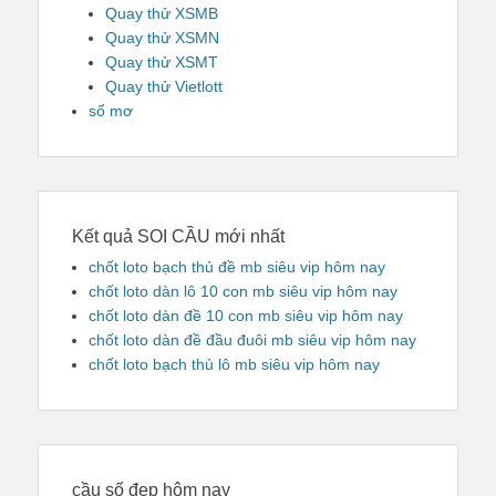
Quay thử XSMB
Quay thử XSMN
Quay thử XSMT
Quay thử Vietlott
sổ mơ
Kết quả SOI CẦU mới nhất
chốt loto bạch thủ đề mb siêu vip hôm nay
chốt loto dàn lô 10 con mb siêu vip hôm nay
chốt loto dàn đề 10 con mb siêu vip hôm nay
chốt loto dàn đề đầu đuôi mb siêu vip hôm nay
chốt loto bạch thủ lô mb siêu vip hôm nay
cầu số đẹp hôm nay