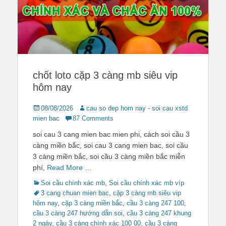
chốt loto cặp 3 càng mb siêu vip
hôm nay
Posted
Author
08/08/2026
cau so dep hom nay - soi cau xstd
on
mien bac
87 Comments
soi cau 3 cang mien bac mien phi, cách soi cầu 3
càng miền bắc, soi cau 3 cang mien bac, soi cầu
3 càng miền bắc, soi cầu 3 càng miền bắc miễn
phí,
Read More …
Categories
Tags
Soi cầu chính xác mb
,
Soi cầu chính xác mb víp
3 cang chuan mien bac
,
cặp 3 càng mb siêu vip
hôm nay
,
cặp 3 càng miền bắc
,
cầu 3 càng 247 100
,
cầu 3 càng 247 hướng dẫn soi
,
cầu 3 càng 247 khung
2 ngày
,
cầu 3 càng chính xác 100 00
,
cầu 3 càng