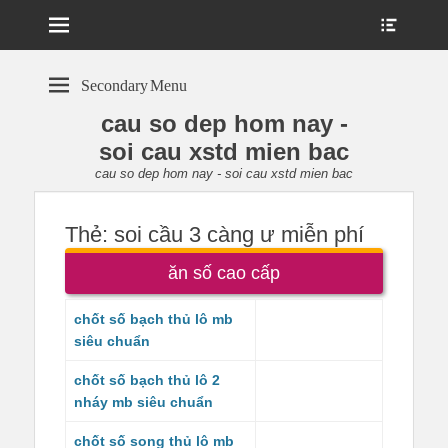
Menu
Show
Heade
Sideb
Conte
Secondary Menu
cau so dep hom nay -
soi cau xstd mien bac
cau so dep hom nay - soi cau xstd mien bac
Thẻ:
soi cầu 3 càng ư miễn phí
ăn số cao cấp
chốt số bạch thủ lô mb
siêu chuẩn
chốt số bạch thủ lô 2
nháy mb siêu chuẩn
chốt số song thủ lô mb