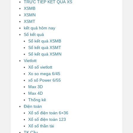
TRỰC TIẾP KẾT QUẢ XS
XSMB
XSMN
XSMT
kết quả hôm nay
Sổ kết quả
Sổ kết quả XSMB
Sổ kết quả XSMT
Sổ kết quả XSMN
Vietlott
Xổ số vietlott
Xo so mega 6/45
xổ số Power 6/55
Max 3D
Max 4D
Thống kê
Điện toán
Xổ số điện toán 6×36
Xổ số điện toán 123
Xổ số thần tài
TK Cầu