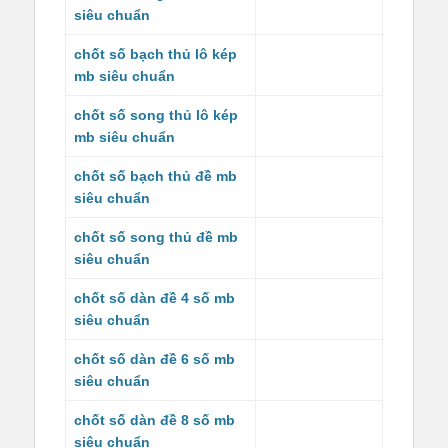
siêu chuẩn
chốt số bạch thủ lô kép
mb siêu chuẩn
chốt số song thủ lô kép
mb siêu chuẩn
chốt số bạch thủ đề mb
siêu chuẩn
chốt số song thủ đề mb
siêu chuẩn
chốt số dàn đề 4 số mb
siêu chuẩn
chốt số dàn đề 6 số mb
siêu chuẩn
chốt số dàn đề 8 số mb
siêu chuẩn