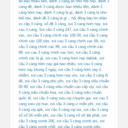
ăn bao nhiêu tiền
,
đánh 3 càng ăn như thế nào
,
đánh 3
càng đề
,
đánh 3 càng được bao nhiêu tiền
,
đánh 3
càng hôm nay
,
đánh 3 càng là gì
,
đánh 3 càng là như
thế nào
,
đánh đề 3 càng là gì -
,
hội đồng báo tin nhận
xs cặp 3 càng
,
số đề 3 càng
,
soi 3 cang hom nay
,
soi
cau 3 cang
,
Soi cầu 3 càng 247
,
soi cầu 3 càng chính
xác
,
soi cầu 3 càng chính xác 100 00
,
soi cầu 3 càng
chính xác 100 site
,
soi cau 3 cang chinh xac 68
,
soi
cầu 3 càng chính xác 88
,
soi cầu 3 càng chính xác
99
,
soi cau 3 cang chinh xac hon
,
soi cầu 3 càng
chính xác là gì
,
soi cau 3 cang hom nay daklak
,
soi
cầu 3 càng hôm nay giá bao nhiêu
,
soi cau 3 cang
hom nay khung 2 ngay
,
soi cầu 3 càng hôm nay ô
nhiễm
,
soi cau 3 cang hom nay ưm
,
soi cầu 3 càng lô
đề
,
soi cầu 3 càng phú yên
,
soi cầu 3 càng siêu chuẩn
00 99
,
soi cầu 3 càng siêu chuẩn cao cấp vip
,
soi cầu
3 càng siêu chuẩn hòa
,
soi cầu 3 càng siêu chuẩn
quốc tế
,
soi cầu 3 càng sieu vip chuyên gia
,
soi cau 3
cang sieu vip hue
,
soi cầu 3 càng ư miễn phí
,
soi cầu
3 càng vip apk
,
soi cầu 3 càng vip ios
,
soi cầu 3 càng
xổ số 56 miễn phí
,
soi cầu 3 càng xổ số đại phát
,
soi
cầu 3 càng xsmb 206
,
soi cầu 3 càng xsmb ars
,
soi
cầu 3 càng xsmb chốt
,
soi cầu 3 càng xsmb siêu