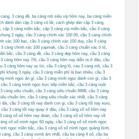
s
 cang
,
3 càng đề
,
ba càng mb siêu vip hôm nay
,
ba càng miền
ch đánh dàn cặp 3 càng có lãi
,
cách ghép dàn cặp 3 càng
,
g
,
cặp 3 càng miền bắc
,
cặp 3 càng víp miền bắc
,
cầu 3 càng
khung 2 ngày
,
cầu 3 càng chính xác 100 00
,
cầu 3 càng chính
ính xác 100 bạc
,
cầu 3 càng chính xác 100 duy
,
cầu 3 càng
 3 càng chính xác 100 yapmak
,
cầu 3 càng chuẩn xác ô tô
,
iền bắc
,
cầu 3 càng đề
,
cầu 3 càng đẹp hôm nay
,
cầu 3 càng
 3 càng hôm nay 7/6
,
cầu 3 càng hôm nay diễn ra ở đâu
,
cầu
u 3 càng hôm nay uy tín
,
cầu 3 càng lô
,
cau 3 cang mb
,
cầu 3
phí khung 3 ngày
,
cầu 3 càng miễn phí là bao nhiêu
,
cầu 3
ng minh ngọc ăn gì
,
cầu 3 càng minh ngọc đánh con gì
,
cầu 3
,
cầu 3 càng minh ngọc trực tiếp miền bắc
,
cầu 3 càng nuôi
 3 càng siêu chuẩn
,
cầu 3 càng siêu chuẩn 8888
,
cầu 3 càng
siêu chuẩn ôm
,
cầu 3 càng siêu chuẩn xác nhất
,
cầu 3 càng
 đài
,
cầu 3 càng tối nay danh con gi
,
cầu 3 càng tối nay euro
,
,
cầu 3 càng tối nay quay ở đâu
,
cầu 3 càng xổ số hôm nay
3 càng xổ số hôm nay đoán
,
cầu 3 càng xổ số hôm nay về
càng xổ số minh ngọc 60 ngày
,
cầu 3 càng xổ số minh ngọc
minh ngọc miền bắc
,
cầu 3 càng xổ số minh ngọc quảng bình
,
3 càng
,
cầu 3 càng xsmb âm nhất
,
cầu ba càng 4 số
,
cầu ba