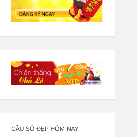
CẦU SỐ ĐẸP HÔM NAY