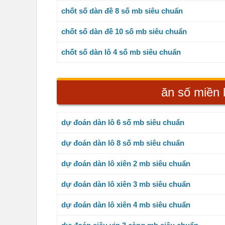
chốt số dàn đề 8 số mb siêu chuẩn
chốt số dàn đề 10 số mb siêu chuẩn
chốt số dàn lô 4 số mb siêu chuẩn
ăn số miền 
dự đoán dàn lô 6 số mb siêu chuẩn
dự đoán dàn lô 8 số mb siêu chuẩn
dự đoán dàn lô xiên 2 mb siêu chuẩn
dự đoán dàn lô xiên 3 mb siêu chuẩn
dự đoán dàn lô xiên 4 mb siêu chuẩn