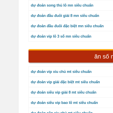
dự đoán song thủ lô mn siêu chuẩn
dự đoán đầu đuôi giải 8 mn siêu chuẩn
dự đoán đầu đuôi đặc biệt mn siêu chuẩn
dự đoán vip lô 3 số mn siêu chuẩn
ăn số 
dự đoán vip xỉu chủ mt siêu chuẩn
dự đoán vip giải đặc biệt mt siêu chuẩn
dự đoán siêu vip giải 8 mt siêu chuẩn
dự đoán siêu vip bao lô mt siêu chuẩn
dự đoán cặp xỉu chủ mt siêu chuẩn