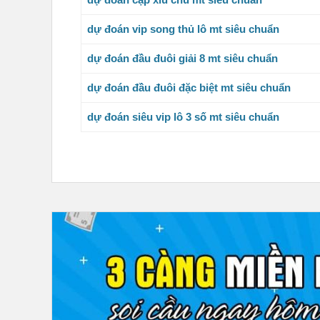
dự đoán vip song thủ lô mt siêu chuẩn
dự đoán đầu đuôi giải 8 mt siêu chuẩn
dự đoán đầu đuôi đặc biệt mt siêu chuẩn
dự đoán siêu vip lô 3 số mt siêu chuẩn