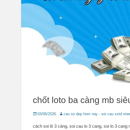
chốt loto ba càng mb siê
Posted
Author
03/06/2026
cau so dep hom nay - soi cau xstd mie
on
cách soi lô 3 càng, soi cau lo 3 cang, soi lo 3 can