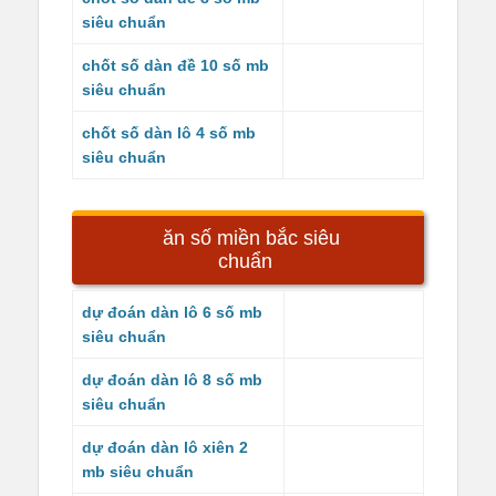
siêu chuẩn
chốt số dàn đề 10 số mb
siêu chuẩn
chốt số dàn lô 4 số mb
siêu chuẩn
ăn số miền bắc siêu
chuẩn
dự đoán dàn lô 6 số mb
siêu chuẩn
dự đoán dàn lô 8 số mb
siêu chuẩn
dự đoán dàn lô xiên 2
mb siêu chuẩn