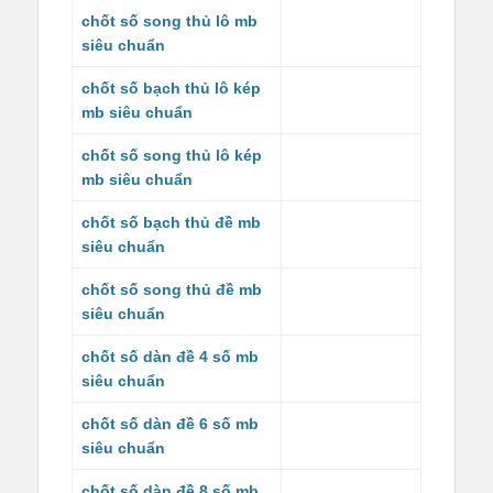
chốt số song thủ lô mb
siêu chuẩn
chốt số bạch thủ lô kép
mb siêu chuẩn
chốt số song thủ lô kép
mb siêu chuẩn
chốt số bạch thủ đề mb
siêu chuẩn
chốt số song thủ đề mb
siêu chuẩn
chốt số dàn đề 4 số mb
siêu chuẩn
chốt số dàn đề 6 số mb
siêu chuẩn
chốt số dàn đề 8 số mb