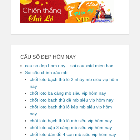
CẦU SỐ ĐẸP HÔM NAY
cau so dep hom nay – soi cau xstd mien bac
Soi cầu chính xác mb
chốt loto bạch thủ lô 2 nháy mb siêu vip hôm
nay
chốt loto ba càng mb siêu vip hôm nay
chốt loto bạch thủ đề mb siêu vip hôm nay
chốt loto bạch thủ lô kép mb siêu vip hôm
nay
chốt loto bạch thủ lô mb siêu vip hôm nay
chốt loto cặp 3 càng mb siêu vip hôm nay
chốt loto dàn đề 4 con mb siêu vip hôm nay