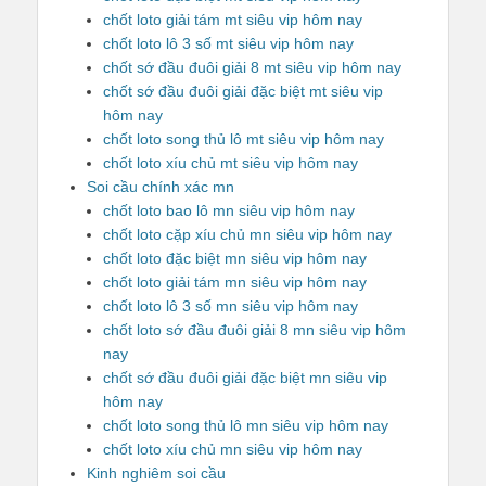
chốt loto giải tám mt siêu vip hôm nay
chốt loto lô 3 số mt siêu vip hôm nay
chốt sớ đầu đuôi giải 8 mt siêu vip hôm nay
chốt sớ đầu đuôi giải đặc biệt mt siêu vip
hôm nay
chốt loto song thủ lô mt siêu vip hôm nay
chốt loto xíu chủ mt siêu vip hôm nay
Soi cầu chính xác mn
chốt loto bao lô mn siêu vip hôm nay
chốt loto cặp xíu chủ mn siêu vip hôm nay
chốt loto đặc biệt mn siêu vip hôm nay
chốt loto giải tám mn siêu vip hôm nay
chốt loto lô 3 số mn siêu vip hôm nay
chốt loto sớ đầu đuôi giải 8 mn siêu vip hôm
nay
chốt sớ đầu đuôi giải đặc biệt mn siêu vip
hôm nay
chốt loto song thủ lô mn siêu vip hôm nay
chốt loto xíu chủ mn siêu vip hôm nay
Kinh nghiêm soi cầu