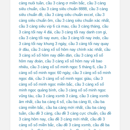
càng nuôi tuần
,
cầu 3 càng ơ miền bắc
,
cầu 3 càng
siêu chuẩn
,
cầu 3 càng siêu chuẩn 8888
,
cầu 3 càng
siêu chuẩn đề
,
cầu 3 càng siêu chuẩn excel
,
cầu 3
càng siêu chuẩn ôm
,
cầu 3 càng siêu chuẩn xác nhất
,
cầu 3 càng siêu vip 6 cà mau
,
cầu 3 càng tháng
,
cầu
3 càng tối nay 4 đài
,
cầu 3 càng tối nay danh con gi
,
cầu 3 càng tối nay euro
,
cầu 3 càng tối nay indo
,
cầu
3 càng tối nay khung 3 ngày
,
cầu 3 càng tối nay quay
ở đâu
,
cầu 3 càng xổ số hôm nay chính xác nhất
,
cầu
3 càng xổ số hôm nay diễn đàn
,
cầu 3 càng xổ số
hôm nay đoán
,
cầu 3 càng xổ số hôm nay về bao
nhiêu
,
cầu 3 càng xổ số minh ngọc 5 tháng 6
,
cầu 3
càng xổ số minh ngọc 60 ngày
,
cầu 3 càng xổ số minh
ngọc đài
,
cầu 3 càng xổ số minh ngọc giàu
,
cầu 3
càng xổ số minh ngọc miền bắc
,
cầu 3 càng xổ số
minh ngọc quảng bình
,
cầu 3 càng xổ số minh ngọc
vũng tàu
,
cầu 3 càng xsmb 3 càng
,
cầu 3 càng xsmb
âm nhất
,
cầu ba càng 4 số
,
cầu ba càng lô
,
cầu ba
càng miền bắc
,
cầu ba càng mới nhất
,
cầu ba càng
tuần
,
cầu đề 3 càng
,
cầu đề 3 càng cực chuẩn
,
cầu đề
3 càng hôm nay
,
cầu đề 3 càng mới nhất
,
cầu đề 3
càng xổ số miền bắc
,
cầu đề 3 càng xsmb
,
cầu đề ba