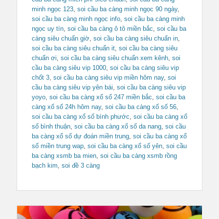
minh ngọc 123
,
soi cầu ba càng minh ngọc 90 ngày
,
soi cầu ba càng minh ngọc info
,
soi cầu ba càng minh
ngọc uy tín
,
soi cầu ba càng ô tô miền bắc
,
soi cầu ba
càng siêu chuẩn giờ
,
soi cầu ba càng siêu chuẩn in
,
soi cầu ba càng siêu chuẩn it
,
soi cầu ba càng siêu
chuẩn ơi
,
soi cầu ba càng siêu chuẩn xem kênh
,
soi
cầu ba càng siêu vip 1000
,
soi cầu ba càng siêu vip
chốt 3
,
soi cầu ba càng siêu vip miền hôm nay
,
soi
cầu ba càng siêu vip yên bái
,
soi cầu ba càng siêu vip
yoyo
,
soi cầu ba càng xổ số 247 miền bắc
,
soi cầu ba
càng xổ số 24h hôm nay
,
soi cầu ba càng xổ số 56
,
soi cầu ba càng xổ số bình phước
,
soi cầu ba càng xổ
số bình thuận
,
soi cầu ba càng xổ số da nang
,
soi cầu
ba càng xổ số dự đoán miền trung
,
soi cầu ba càng xổ
số miền trung wap
,
soi cầu ba càng xổ số yên
,
soi cầu
ba càng xsmb ba mien
,
soi cầu ba càng xsmb rồng
bạch kim
,
soi đề 3 càng