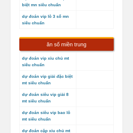
biệt mn siêu chuẩn
dự đoán vip lô 3 số mn
siêu chuẩn
ăn số miền trung
dự đoán vip xỉu chủ mt
siêu chuẩn
dự đoán vip giải đặc biệt
mt siêu chuẩn
dự đoán siêu vip giải 8
mt siêu chuẩn
dự đoán siêu vip bao lô
mt siêu chuẩn
dự đoán cặp xỉu chủ mt