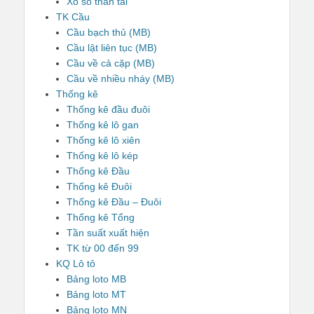
Xổ số thần tài
TK Cầu
Cầu bạch thủ (MB)
Cầu lật liên tục (MB)
Cầu về cả cặp (MB)
Cầu về nhiều nháy (MB)
Thống kê
Thống kê đầu đuôi
Thống kê lô gan
Thống kê lô xiên
Thống kê lô kép
Thống kê Đầu
Thống kê Đuôi
Thống kê Đầu – Đuôi
Thống kê Tổng
Tần suất xuất hiện
TK từ 00 đến 99
KQ Lô tô
Bảng loto MB
Bảng loto MT
Bảng loto MN