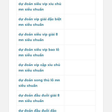
dự đoán siêu vip xỉu chủ
mn siêu chuẩn
dự đoán vip giải đặc biệt
mn siêu chuẩn
dự đoán siêu vip giải 8
mn siêu chuẩn
dự đoán siêu vip bao lô
mn siêu chuẩn
dự đoán vip cặp xỉu chủ
mn siêu chuẩn
dự đoán song thủ lô mn
siêu chuẩn
dự đoán đầu đuôi giải 8
mn siêu chuẩn
dự đoán đầu đuôi đặc