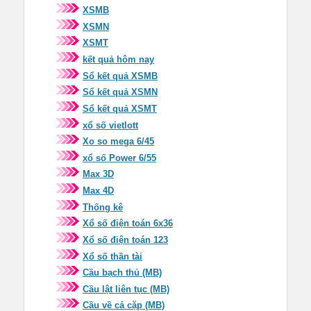
XSMB
XSMN
XSMT
kết quả hôm nay
Sổ kết quả XSMB
Sổ kết quả XSMN
Sổ kết quả XSMT
xổ số vietlott
Xo so mega 6/45
xổ số Power 6/55
Max 3D
Max 4D
Thống kê
Xổ số điện toán 6x36
Xổ số điện toán 123
Xổ số thần tài
Cầu bạch thủ (MB)
Cầu lật liên tục (MB)
Cầu về cả cặp (MB)