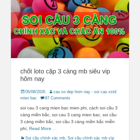
chốt loto cặp 3 càng mb siêu vip
hôm nay
Posted
Author
05/08/2026
cau so dep hom nay - soi cau xstd
on
mien bac
87 Comments
soi cau 3 cang mien bac mien phi, cách soi cầu 3
càng miền bắc, soi cau 3 cang mien bac, soi cầu
3 càng miền bắc, soi cầu 3 càng miền bắc miễn
phí,
Read More …
Categories
Tags
Soi cầu chính xác mb
,
Soi cầu chính xác mb víp