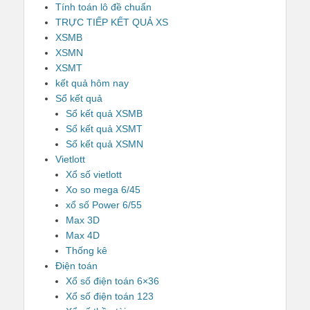
Tính toán lô đề chuẩn
TRỰC TIẾP KẾT QUẢ XS
XSMB
XSMN
XSMT
kết quả hôm nay
Sổ kết quả
Sổ kết quả XSMB
Sổ kết quả XSMT
Sổ kết quả XSMN
Vietlott
Xổ số vietlott
Xo so mega 6/45
xổ số Power 6/55
Max 3D
Max 4D
Thống kê
Điện toán
Xổ số điện toán 6×36
Xổ số điện toán 123