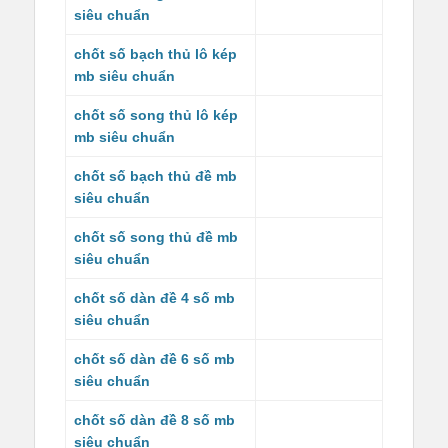
siêu chuẩn
chốt số bạch thủ lô kép
mb siêu chuẩn
chốt số song thủ lô kép
mb siêu chuẩn
chốt số bạch thủ đề mb
siêu chuẩn
chốt số song thủ đề mb
siêu chuẩn
chốt số dàn đề 4 số mb
siêu chuẩn
chốt số dàn đề 6 số mb
siêu chuẩn
chốt số dàn đề 8 số mb
siêu chuẩn