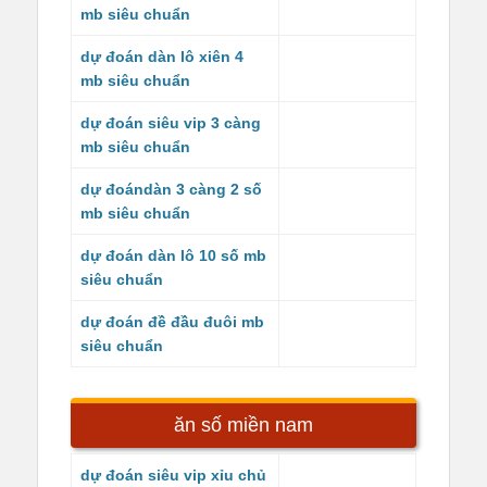
mb siêu chuẩn
dự đoán dàn lô xiên 4
mb siêu chuẩn
dự đoán siêu vip 3 càng
mb siêu chuẩn
dự đoándàn 3 càng 2 số
mb siêu chuẩn
dự đoán dàn lô 10 số mb
siêu chuẩn
dự đoán đề đầu đuôi mb
siêu chuẩn
ăn số miền nam
dự đoán siêu vip xỉu chủ