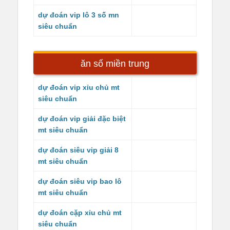
dự đoán vip lô 3 số mn
siêu chuẩn
ăn số miền trung
dự đoán vip xỉu chủ mt
siêu chuẩn
dự đoán vip giải đặc biệt
mt siêu chuẩn
dự đoán siêu vip giải 8
mt siêu chuẩn
dự đoán siêu vip bao lô
mt siêu chuẩn
dự đoán cặp xỉu chủ mt
siêu chuẩn