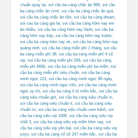
chuẩn quay lại
,
soi cầu ba càng chắc ăn 999
,
soi cầu
ba càng chắc ăn cơm
,
soi cầu ba càng chắc ăn quả
,
soi cầu ba càng chắc ăn tiền
,
soi cầu ba càng dream
,
soi cau ba càng gia lai
,
soi cầu ba càng hôm nay em
ăn nhiều
,
soi cầu ba càng hôm nay hành
,
soi cầu ba
càng hôm nay kép
,
soi cầu ba càng hôm nay kubet
,
soi cầu ba càng hôm nay ok
,
soi cầu ba càng hôm nay
quảng ninh
,
soi cầu ba càng miễn phí 1 tháng
,
soi cầu
ba càng miễn phí 38
,
soi cầu ba càng miễn phí 4 số
vip
,
soi cầu ba càng miễn phí 568
,
soi cầu ba càng
miễn phí 6666
,
soi cầu ba càng miễn phí ba miền
,
soi
cầu ba càng miễn phí siêu chuẩn
,
soi cầu ba càng
minh ngọc 123
,
soi cầu ba càng minh ngọc 90 ngày
,
soi cầu ba càng minh ngọc info
,
soi cầu ba càng minh
ngọc uy tín
,
soi cầu ba càng ô tô miền bắc
,
soi cầu ba
càng siêu chuẩn giờ
,
soi cầu ba càng siêu chuẩn in
,
soi cầu ba càng siêu chuẩn it
,
soi cầu ba càng siêu
chuẩn ơi
,
soi cầu ba càng siêu chuẩn xem kênh
,
soi
cầu ba càng siêu vip 1000
,
soi cầu ba càng siêu vip
chốt 3
,
soi cầu ba càng siêu vip miền hôm nay
,
soi
cầu ba càng siêu vip yên bái
,
soi cầu ba càng siêu vip
yoyo
,
soi cầu ba càng xổ số 247 miền bắc
,
soi cầu ba