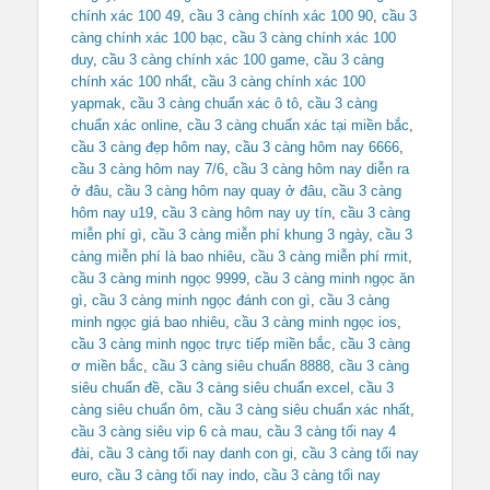
chính xác 100 49
,
cầu 3 càng chính xác 100 90
,
cầu 3
càng chính xác 100 bạc
,
cầu 3 càng chính xác 100
duy
,
cầu 3 càng chính xác 100 game
,
cầu 3 càng
chính xác 100 nhất
,
cầu 3 càng chính xác 100
yapmak
,
cầu 3 càng chuẩn xác ô tô
,
cầu 3 càng
chuẩn xác online
,
cầu 3 càng chuẩn xác tại miền bắc
,
cầu 3 càng đẹp hôm nay
,
cầu 3 càng hôm nay 6666
,
cầu 3 càng hôm nay 7/6
,
cầu 3 càng hôm nay diễn ra
ở đâu
,
cầu 3 càng hôm nay quay ở đâu
,
cầu 3 càng
hôm nay u19
,
cầu 3 càng hôm nay uy tín
,
cầu 3 càng
miễn phí gì
,
cầu 3 càng miễn phí khung 3 ngày
,
cầu 3
càng miễn phí là bao nhiêu
,
cầu 3 càng miễn phí rmit
,
cầu 3 càng minh ngọc 9999
,
cầu 3 càng minh ngọc ăn
gì
,
cầu 3 càng minh ngọc đánh con gì
,
cầu 3 càng
minh ngọc giá bao nhiêu
,
cầu 3 càng minh ngọc ios
,
cầu 3 càng minh ngọc trực tiếp miền bắc
,
cầu 3 càng
ơ miền bắc
,
cầu 3 càng siêu chuẩn 8888
,
cầu 3 càng
siêu chuẩn đề
,
cầu 3 càng siêu chuẩn excel
,
cầu 3
càng siêu chuẩn ôm
,
cầu 3 càng siêu chuẩn xác nhất
,
cầu 3 càng siêu vip 6 cà mau
,
cầu 3 càng tối nay 4
đài
,
cầu 3 càng tối nay danh con gi
,
cầu 3 càng tối nay
euro
,
cầu 3 càng tối nay indo
,
cầu 3 càng tối nay