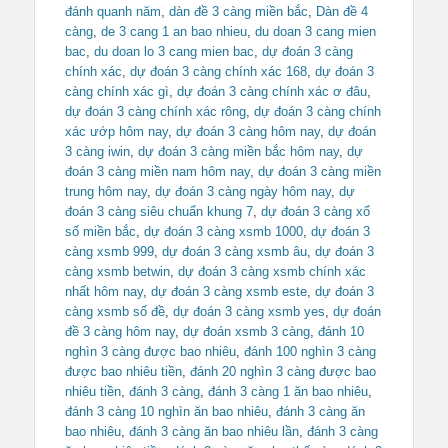
đánh quanh năm
,
dàn đề 3 càng miền bắc
,
Dàn đề 4
càng
,
de 3 cang 1 an bao nhieu
,
du doan 3 cang mien
bac
,
du doan lo 3 cang mien bac
,
dự đoán 3 càng
chính xác
,
dự đoán 3 càng chính xác 168
,
dự đoán 3
càng chính xác gì
,
dự đoán 3 càng chính xác ơ đâu
,
dự đoán 3 càng chính xác rông
,
dự đoán 3 càng chính
xác ướp hôm nay
,
dự đoán 3 càng hôm nay
,
dự đoán
3 càng iwin
,
dự đoán 3 càng miền bắc hôm nay
,
dự
đoán 3 càng miền nam hôm nay
,
dự đoán 3 càng miền
trung hôm nay
,
dự đoán 3 càng ngày hôm nay
,
dự
đoán 3 càng siêu chuẩn khung 7
,
dự đoán 3 càng xổ
số miền bắc
,
dự đoán 3 càng xsmb 1000
,
dự đoán 3
càng xsmb 999
,
dự đoán 3 càng xsmb âu
,
dự đoán 3
càng xsmb betwin
,
dự đoán 3 càng xsmb chính xác
nhất hôm nay
,
dự đoán 3 càng xsmb este
,
dự đoán 3
càng xsmb số đề
,
dự đoán 3 càng xsmb yes
,
dự đoán
đề 3 càng hôm nay
,
dự đoán xsmb 3 càng
,
đánh 10
nghìn 3 càng được bao nhiêu
,
đánh 100 nghìn 3 càng
được bao nhiêu tiền
,
đánh 20 nghìn 3 càng được bao
nhiêu tiền
,
đánh 3 càng
,
đánh 3 càng 1 ăn bao nhiêu
,
đánh 3 càng 10 nghìn ăn bao nhiêu
,
đánh 3 càng ăn
bao nhiêu
,
đánh 3 càng ăn bao nhiêu lần
,
đánh 3 càng