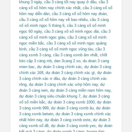
khung 3 ngày
,
cầu 3 càng tối nay quay ở đâu
,
cầu 3
càng xổ số hôm nay chính xác nhất
,
cầu 3 càng xổ số
hôm nay diễn đàn
,
cầu 3 càng xổ số hôm nay đoán
,
cầu 3 càng xổ số hôm nay về bao nhiêu
,
cầu 3 càng
xổ số minh ngọc 5 tháng 6
,
cầu 3 càng xổ số minh
ngọc 60 ngày
,
cầu 3 càng xổ số minh ngọc đài
,
cầu 3
càng xổ số minh ngọc giàu
,
cầu 3 càng xổ số minh
ngọc miền bắc
,
cầu 3 càng xổ số minh ngọc quảng
bình
,
cầu 3 càng xổ số minh ngọc vũng tàu
,
cầu 3
càng xsmb 3 càng
,
cầu 3 càng xsmb âm nhất
,
chốt
loto cặp 3 càng mb
,
dan 3cang 2 so
,
du doan 3 cang
mien bac
,
dự đoán 3 càng chính xác
,
dự đoán 3 càng
chính xác 168
,
dự đoán 3 càng chính xác gì
,
dự đoán
3 càng chính xác ơ đâu
,
dự đoán 3 càng chính xác
rông
,
dự đoán 3 càng chính xác ướp hôm nay
,
dự
đoán 3 càng iwin
,
dự đoán 3 càng miền nam hôm nay
,
dự đoán 3 càng siêu chuẩn khung 7
,
dự đoán 3 càng
xổ số miền bắc
,
dự đoán 3 càng xsmb 1000
,
dự đoán
3 càng xsmb 999
,
dự đoán 3 càng xsmb âu
,
dự đoán
3 càng xsmb betwin
,
dự đoán 3 càng xsmb chính xác
nhất hôm nay
,
dự đoán 3 càng xsmb este
,
dự đoán 3
càng xsmb số đề
,
dự đoán 3 càng xsmb yes
,
dự đoán
kết quả 3 càng
,
dự đoán xsmb 3 càng
,
huong dan