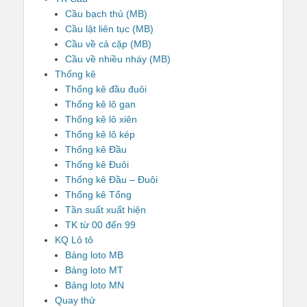
Cầu bạch thủ (MB)
Cầu lật liên tục (MB)
Cầu về cả cặp (MB)
Cầu về nhiều nháy (MB)
Thống kê
Thống kê đầu đuôi
Thống kê lô gan
Thống kê lô xiên
Thống kê lô kép
Thống kê Đầu
Thống kê Đuôi
Thống kê Đầu – Đuôi
Thống kê Tổng
Tần suất xuất hiện
TK từ 00 đến 99
KQ Lô tô
Bảng loto MB
Bảng loto MT
Bảng loto MN
Quay thử