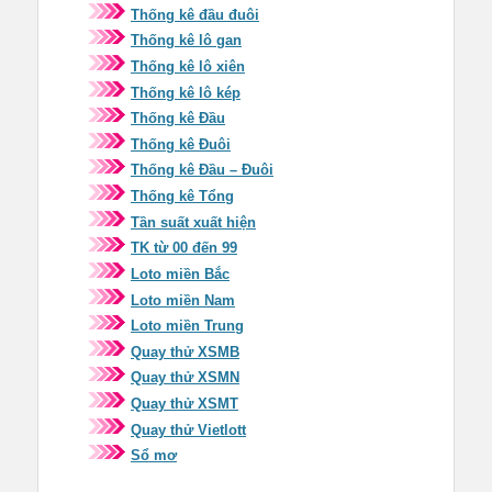
Thống kê đầu đuôi
Thống kê lô gan
Thống kê lô xiên
Thống kê lô kép
Thống kê Đầu
Thống kê Đuôi
Thống kê Đầu – Đuôi
Thống kê Tổng
Tần suất xuất hiện
TK từ 00 đến 99
Loto miền Bắc
Loto miền Nam
Loto miền Trung
Quay thử XSMB
Quay thử XSMN
Quay thử XSMT
Quay thử Vietlott
Sổ mơ