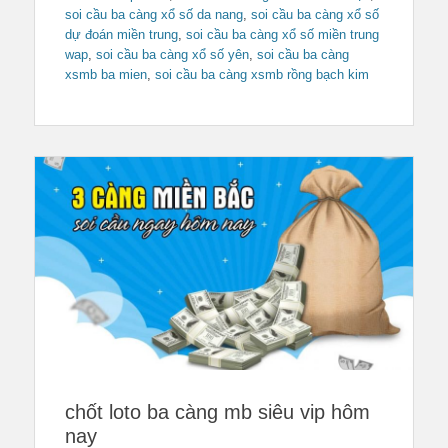
soi cầu ba càng xổ số da nang
,
soi cầu ba càng xổ số
dự đoán miền trung
,
soi cầu ba càng xổ số miền trung
wap
,
soi cầu ba càng xổ số yên
,
soi cầu ba càng
xsmb ba mien
,
soi cầu ba càng xsmb rồng bạch kim
chốt loto ba càng mb siêu vip hôm
nay