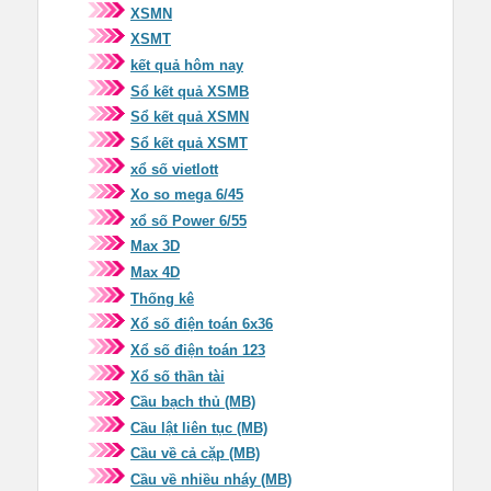
XSMN
XSMT
kết quả hôm nay
Sổ kết quả XSMB
Sổ kết quả XSMN
Sổ kết quả XSMT
xổ số vietlott
Xo so mega 6/45
xổ số Power 6/55
Max 3D
Max 4D
Thống kê
Xổ số điện toán 6x36
Xổ số điện toán 123
Xổ số thần tài
Cầu bạch thủ (MB)
Cầu lật liên tục (MB)
Cầu về cả cặp (MB)
Cầu về nhiều nháy (MB)