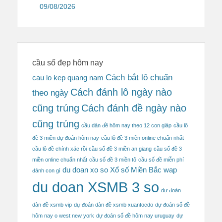
09/08/2026
cầu số đẹp hôm nay
Cách bắt lô chuẩn
cau lo kep quang nam
Cách đánh lô ngày nào
theo ngày
cũng trúng
Cách đánh đề ngày nào
cũng trúng
cầu dàn đề hôm nay theo 12 con giáp
cầu lô
đề 3 miền dự đoán hôm nay
cầu lô đề 3 miền online chuẩn nhất
cầu lô đề chính xác rồi
cầu số đề 3 miền an giang
cầu số đề 3
miền online chuẩn nhất
cầu số đề 3 miền tô
cầu số đề miễn phí
du doan xo so Xổ số Miền Bắc wap
đánh con gì
du doan XSMB 3 so
dự đoán
dàn đề xsmb vip
dự đoán dàn đề xsmb xuantocdo
dự đoán số đề
hôm nay o west new york
dự đoán số đề hôm nay uruguay
dự