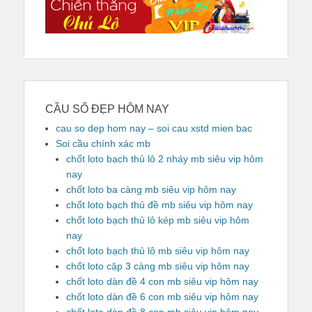
CẦU SỐ ĐẸP HÔM NAY
cau so dep hom nay – soi cau xstd mien bac
Soi cầu chính xác mb
chốt loto bạch thủ lô 2 nháy mb siêu vip hôm
nay
chốt loto ba càng mb siêu vip hôm nay
chốt loto bạch thủ đề mb siêu vip hôm nay
chốt loto bạch thủ lô kép mb siêu vip hôm
nay
chốt loto bạch thủ lô mb siêu vip hôm nay
chốt loto cặp 3 càng mb siêu vip hôm nay
chốt loto dàn đề 4 con mb siêu vip hôm nay
chốt loto dàn đề 6 con mb siêu vip hôm nay