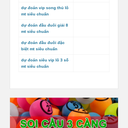
dự đoán vip song thủ lô
mt siêu chuẩn
dự đoán đầu đuôi giải 8
mt siêu chuẩn
dự đoán đầu đuôi đặc
biệt mt siêu chuẩn
dự đoán siêu vip lô 3 số
mt siêu chuẩn