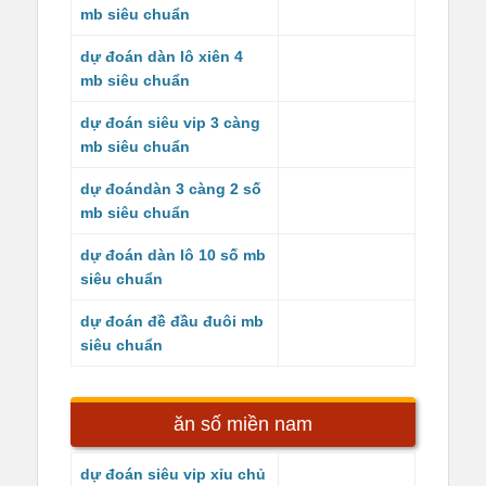
mb siêu chuẩn
dự đoán dàn lô xiên 4
mb siêu chuẩn
dự đoán siêu vip 3 càng
mb siêu chuẩn
dự đoándàn 3 càng 2 số
mb siêu chuẩn
dự đoán dàn lô 10 số mb
siêu chuẩn
dự đoán đề đầu đuôi mb
siêu chuẩn
ăn số miền nam
dự đoán siêu vip xỉu chủ