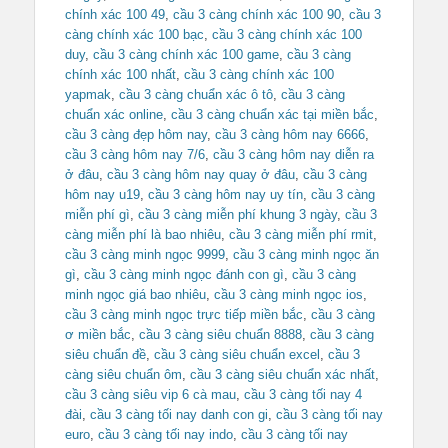
chính xác 100 49
,
cầu 3 càng chính xác 100 90
,
cầu 3
càng chính xác 100 bạc
,
cầu 3 càng chính xác 100
duy
,
cầu 3 càng chính xác 100 game
,
cầu 3 càng
chính xác 100 nhất
,
cầu 3 càng chính xác 100
yapmak
,
cầu 3 càng chuẩn xác ô tô
,
cầu 3 càng
chuẩn xác online
,
cầu 3 càng chuẩn xác tại miền bắc
,
cầu 3 càng đẹp hôm nay
,
cầu 3 càng hôm nay 6666
,
cầu 3 càng hôm nay 7/6
,
cầu 3 càng hôm nay diễn ra
ở đâu
,
cầu 3 càng hôm nay quay ở đâu
,
cầu 3 càng
hôm nay u19
,
cầu 3 càng hôm nay uy tín
,
cầu 3 càng
miễn phí gì
,
cầu 3 càng miễn phí khung 3 ngày
,
cầu 3
càng miễn phí là bao nhiêu
,
cầu 3 càng miễn phí rmit
,
cầu 3 càng minh ngọc 9999
,
cầu 3 càng minh ngọc ăn
gì
,
cầu 3 càng minh ngọc đánh con gì
,
cầu 3 càng
minh ngọc giá bao nhiêu
,
cầu 3 càng minh ngọc ios
,
cầu 3 càng minh ngọc trực tiếp miền bắc
,
cầu 3 càng
ơ miền bắc
,
cầu 3 càng siêu chuẩn 8888
,
cầu 3 càng
siêu chuẩn đề
,
cầu 3 càng siêu chuẩn excel
,
cầu 3
càng siêu chuẩn ôm
,
cầu 3 càng siêu chuẩn xác nhất
,
cầu 3 càng siêu vip 6 cà mau
,
cầu 3 càng tối nay 4
đài
,
cầu 3 càng tối nay danh con gi
,
cầu 3 càng tối nay
euro
,
cầu 3 càng tối nay indo
,
cầu 3 càng tối nay