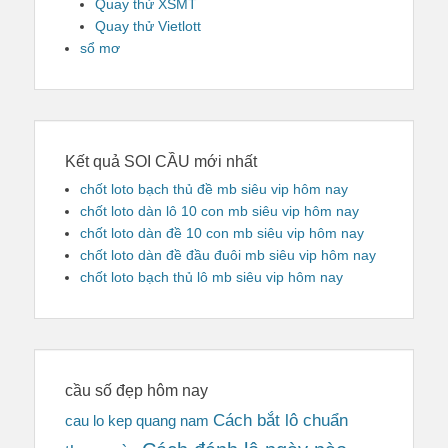
Quay thử XSMT
Quay thử Vietlott
sổ mơ
Kết quả SOI CẦU mới nhất
chốt loto bạch thủ đề mb siêu vip hôm nay
chốt loto dàn lô 10 con mb siêu vip hôm nay
chốt loto dàn đề 10 con mb siêu vip hôm nay
chốt loto dàn đề đầu đuôi mb siêu vip hôm nay
chốt loto bạch thủ lô mb siêu vip hôm nay
cầu số đẹp hôm nay
Cách bắt lô chuẩn
cau lo kep quang nam