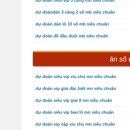
dự đoán siêu vip 3 càng mb siêu chuẩn
dự đoándàn 3 càng 2 số mb siêu chuẩn
dự đoán dàn lô 10 số mb siêu chuẩn
dự đoán đề đầu đuôi mb siêu chuẩn
ăn số
dự đoán siêu vip xỉu chủ mn siêu chuẩn
dự đoán vip giải đặc biệt mn siêu chuẩn
dự đoán siêu vip giải 8 mn siêu chuẩn
dự đoán siêu vip bao lô mn siêu chuẩn
dự đoán vip cặp xỉu chủ mn siêu chuẩn