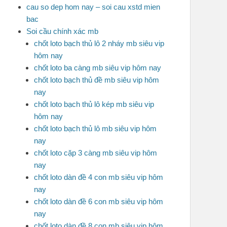
cau so dep hom nay – soi cau xstd mien
bac
Soi cầu chính xác mb
chốt loto bạch thủ lô 2 nháy mb siêu vip
hôm nay
chốt loto ba càng mb siêu vip hôm nay
chốt loto bạch thủ đề mb siêu vip hôm
nay
chốt loto bạch thủ lô kép mb siêu vip
hôm nay
chốt loto bạch thủ lô mb siêu vip hôm
nay
chốt loto cặp 3 càng mb siêu vip hôm
nay
chốt loto dàn đề 4 con mb siêu vip hôm
nay
chốt loto dàn đề 6 con mb siêu vip hôm
nay
chốt loto dàn đề 8 con mb siêu vip hôm