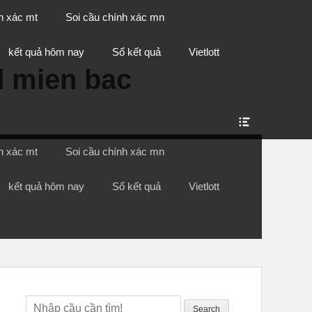
h xác mt
Soi cầu chính xác mn
kết quả hôm nay
Sổ kết quả
Vietlott
d mien bac
Show
Header
Sidebar
h xác mt
Soi cầu chính xác mn
Content
kết quả hôm nay
Sổ kết quả
Vietlott
Search