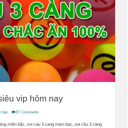
siêu vip hôm nay
n bac
87 Comments
càng miền bắc, soi cau 3 cang mien bac, soi cầu 3 càng