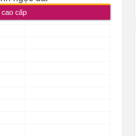
 cao cấp