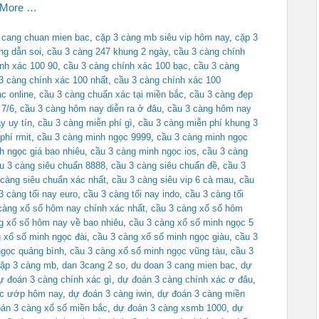
 More …
s
 cang chuan mien bac
,
cặp 3 càng mb siêu vip hôm nay
,
cặp 3
ng dẫn soi
,
cầu 3 càng 247 khung 2 ngày
,
cầu 3 càng chính
ính xác 100 90
,
cầu 3 càng chính xác 100 bạc
,
cầu 3 càng
3 càng chính xác 100 nhất
,
cầu 3 càng chính xác 100
c online
,
cầu 3 càng chuẩn xác tại miền bắc
,
cầu 3 càng đẹp
 7/6
,
cầu 3 càng hôm nay diễn ra ở đâu
,
cầu 3 càng hôm nay
y uy tín
,
cầu 3 càng miễn phí gì
,
cầu 3 càng miễn phí khung 3
phí rmit
,
cầu 3 càng minh ngọc 9999
,
cầu 3 càng minh ngọc
h ngọc giá bao nhiêu
,
cầu 3 càng minh ngọc ios
,
cầu 3 càng
u 3 càng siêu chuẩn 8888
,
cầu 3 càng siêu chuẩn đề
,
cầu 3
 càng siêu chuẩn xác nhất
,
cầu 3 càng siêu vip 6 cà mau
,
cầu
3 càng tối nay euro
,
cầu 3 càng tối nay indo
,
cầu 3 càng tối
càng xổ số hôm nay chính xác nhất
,
cầu 3 càng xổ số hôm
g xổ số hôm nay về bao nhiêu
,
cầu 3 càng xổ số minh ngọc 5
 xổ số minh ngọc đài
,
cầu 3 càng xổ số minh ngọc giàu
,
cầu 3
ngọc quảng bình
,
cầu 3 càng xổ số minh ngọc vũng tàu
,
cầu 3
cặp 3 càng mb
,
dan 3cang 2 so
,
du doan 3 cang mien bac
,
dự
ự đoán 3 càng chính xác gì
,
dự đoán 3 càng chính xác ơ đâu
,
ác ướp hôm nay
,
dự đoán 3 càng iwin
,
dự đoán 3 càng miền
án 3 càng xổ số miền bắc
,
dự đoán 3 càng xsmb 1000
,
dự