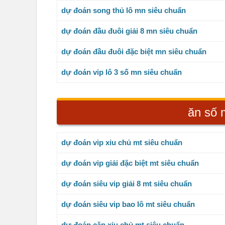
dự đoán song thủ lô mn siêu chuẩn
dự đoán đầu đuôi giải 8 mn siêu chuẩn
dự đoán đầu đuôi đặc biệt mn siêu chuẩn
dự đoán vip lô 3 số mn siêu chuẩn
ăn số 
dự đoán vip xỉu chủ mt siêu chuẩn
dự đoán vip giải đặc biệt mt siêu chuẩn
dự đoán siêu vip giải 8 mt siêu chuẩn
dự đoán siêu vip bao lô mt siêu chuẩn
dự đoán cặp xỉu chủ mt siêu chuẩn