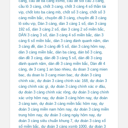
càng
,
cầu đề ba càng xsmb
,
cầu đề soi cầu 3 càng
,
cầu lô 3 càng
,
chốt 3 cang
,
chốt 3 càng 4 số thần tài
vip
,
chốt loto ba càng mb
,
chốt số 3 càng
,
chốt số 3
càng miền bắc
,
chuyên đề 3 càng
,
chuyên đề 3 càng
lô siêu vip
,
Dàn 3 càng
,
dàn 3 càng 1 số
,
dàn 3 càng
192 số
,
dàn 3 càng 2 số
,
dàn 3 càng 2 số miền bắc
,
DÀN 3 càng 3 số
,
dàn 3 càng 4 số miền bắc
,
dàn 3
càng 6 số miền bắc
,
dàn 3 càng đánh quanh năm
,
dàn
3 càng đề
,
dàn 3 càng đề 5 số
,
dàn 3 càng hôm nay
,
dàn 3 càng miền bắc
,
dàn ba càng
,
dán bố 3 càng
,
dàn đề 3 càng
,
dàn đề 3 càng 5 số
,
dàn đề 3 càng
đánh quanh năm
,
dàn đề 3 càng miền bắc
,
Dàn đề 4
càng
,
de 3 cang 1 an bao nhieu
,
du doan 3 cang mien
bac
,
du doan lo 3 cang mien bac
,
dự đoán 3 càng
chính xác
,
dự đoán 3 càng chính xác 168
,
dự đoán 3
càng chính xác gì
,
dự đoán 3 càng chính xác ơ đâu
,
dự đoán 3 càng chính xác rông
,
dự đoán 3 càng chính
xác ướp hôm nay
,
dự đoán 3 càng hôm nay
,
dự đoán
3 càng iwin
,
dự đoán 3 càng miền bắc hôm nay
,
dự
đoán 3 càng miền nam hôm nay
,
dự đoán 3 càng miền
trung hôm nay
,
dự đoán 3 càng ngày hôm nay
,
dự
đoán 3 càng siêu chuẩn khung 7
,
dự đoán 3 càng xổ
số miền bắc
,
dự đoán 3 càng xsmb 1000
,
dự đoán 3