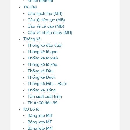
Xổ số thần tài
TK Cầu
Cầu bạch thủ (MB)
Cầu lật liên tục (MB)
Cầu về cả cặp (MB)
Cầu về nhiều nháy (MB)
Thống kê
Thống kê đầu đuôi
Thống kê lô gan
Thống kê lô xiên
Thống kê lô kép
Thống kê Đầu
Thống kê Đuôi
Thống kê Đầu – Đuôi
Thống kê Tổng
Tần suất xuất hiện
TK từ 00 đến 99
KQ Lô tô
Bảng loto MB
Bảng loto MT
Bảng loto MN