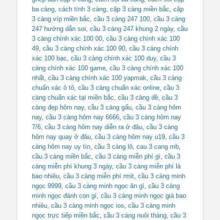
ba càng
,
cách tính 3 càng
,
cặp 3 càng miền bắc
,
cặp
3 càng víp miền bắc
,
cầu 3 càng 247 100
,
cầu 3 càng
247 hướng dẫn soi
,
cầu 3 càng 247 khung 2 ngày
,
cầu
3 càng chính xác 100 00
,
cầu 3 càng chính xác 100
49
,
cầu 3 càng chính xác 100 90
,
cầu 3 càng chính
xác 100 bạc
,
cầu 3 càng chính xác 100 duy
,
cầu 3
càng chính xác 100 game
,
cầu 3 càng chính xác 100
nhất
,
cầu 3 càng chính xác 100 yapmak
,
cầu 3 càng
chuẩn xác ô tô
,
cầu 3 càng chuẩn xác online
,
cầu 3
càng chuẩn xác tại miền bắc
,
cầu 3 càng đề
,
cầu 3
càng đẹp hôm nay
,
cầu 3 càng gấu
,
cầu 3 càng hôm
nay
,
cầu 3 càng hôm nay 6666
,
cầu 3 càng hôm nay
7/6
,
cầu 3 càng hôm nay diễn ra ở đâu
,
cầu 3 càng
hôm nay quay ở đâu
,
cầu 3 càng hôm nay u19
,
cầu 3
càng hôm nay uy tín
,
cầu 3 càng lô
,
cau 3 cang mb
,
cầu 3 càng miền bắc
,
cầu 3 càng miễn phí gì
,
cầu 3
càng miễn phí khung 3 ngày
,
cầu 3 càng miễn phí là
bao nhiêu
,
cầu 3 càng miễn phí rmit
,
cầu 3 càng minh
ngọc 9999
,
cầu 3 càng minh ngọc ăn gì
,
cầu 3 càng
minh ngọc đánh con gì
,
cầu 3 càng minh ngọc giá bao
nhiêu
,
cầu 3 càng minh ngọc ios
,
cầu 3 càng minh
ngọc trực tiếp miền bắc
,
cầu 3 càng nuôi tháng
,
cầu 3