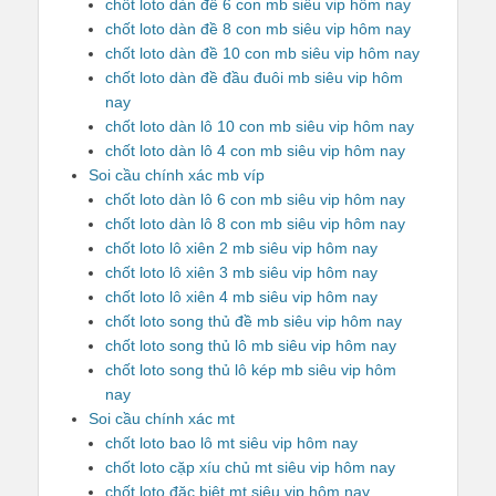
chốt loto dàn đề 6 con mb siêu vip hôm nay
chốt loto dàn đề 8 con mb siêu vip hôm nay
chốt loto dàn đề 10 con mb siêu vip hôm nay
chốt loto dàn đề đầu đuôi mb siêu vip hôm
nay
chốt loto dàn lô 10 con mb siêu vip hôm nay
chốt loto dàn lô 4 con mb siêu vip hôm nay
Soi cầu chính xác mb víp
chốt loto dàn lô 6 con mb siêu vip hôm nay
chốt loto dàn lô 8 con mb siêu vip hôm nay
chốt loto lô xiên 2 mb siêu vip hôm nay
chốt loto lô xiên 3 mb siêu vip hôm nay
chốt loto lô xiên 4 mb siêu vip hôm nay
chốt loto song thủ đề mb siêu vip hôm nay
chốt loto song thủ lô mb siêu vip hôm nay
chốt loto song thủ lô kép mb siêu vip hôm
nay
Soi cầu chính xác mt
chốt loto bao lô mt siêu vip hôm nay
chốt loto cặp xíu chủ mt siêu vip hôm nay
chốt loto đặc biệt mt siêu vip hôm nay