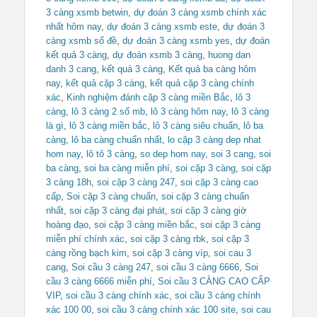
3 càng xsmb betwin
,
dự đoán 3 càng xsmb chính xác
nhất hôm nay
,
dự đoán 3 càng xsmb este
,
dự đoán 3
càng xsmb số đề
,
dự đoán 3 càng xsmb yes
,
dự đoán
kết quả 3 càng
,
dự đoán xsmb 3 càng
,
huong dan
danh 3 cang
,
kết quả 3 càng
,
Kết quả ba càng hôm
nay
,
kết quả cặp 3 càng
,
kết quả cặp 3 càng chính
xác
,
Kinh nghiệm đánh cặp 3 càng miền Bắc
,
lô 3
càng
,
lô 3 càng 2 số mb
,
lô 3 càng hôm nay
,
lô 3 càng
là gì
,
lô 3 càng miền bắc
,
lô 3 càng siêu chuẩn
,
lô ba
càng
,
lô ba càng chuẩn nhất
,
lo cặp 3 càng dep nhat
hom nay
,
lô tô 3 càng
,
so dep hom nay
,
soi 3 cang
,
soi
ba càng
,
soi ba càng miễn phí
,
soi cặp 3 càng
,
soi cặp
3 càng 18h
,
soi cặp 3 càng 247
,
soi cặp 3 càng cao
cấp
,
Soi cặp 3 càng chuẩn
,
soi cặp 3 càng chuẩn
nhất
,
soi cặp 3 càng đại phát
,
soi cặp 3 càng giờ
hoàng đạo
,
soi cặp 3 càng miền bắc
,
soi cặp 3 càng
miễn phí chính xác
,
soi cặp 3 càng rbk
,
soi cặp 3
càng rồng bạch kim
,
soi cặp 3 càng víp
,
soi cau 3
cang
,
Soi cầu 3 càng 247
,
soi cầu 3 càng 6666
,
Soi
cầu 3 càng 6666 miễn phí
,
Soi cầu 3 CÀNG CAO CẤP
VIP
,
soi cầu 3 càng chính xác
,
soi cầu 3 càng chính
xác 100 00
,
soi cầu 3 càng chính xác 100 site
,
soi cau