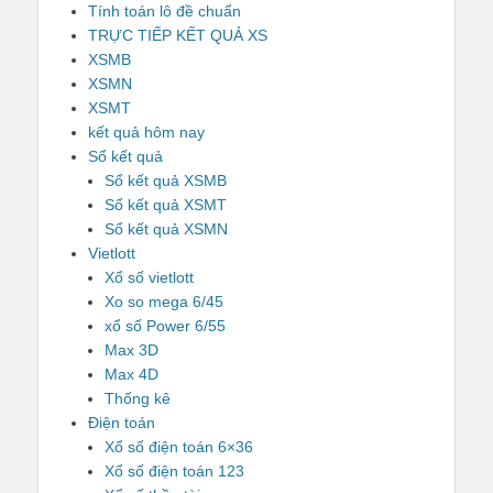
Tính toán lô đề chuẩn
TRỰC TIẾP KẾT QUẢ XS
XSMB
XSMN
XSMT
kết quả hôm nay
Sổ kết quả
Sổ kết quả XSMB
Sổ kết quả XSMT
Sổ kết quả XSMN
Vietlott
Xổ số vietlott
Xo so mega 6/45
xổ số Power 6/55
Max 3D
Max 4D
Thống kê
Điện toán
Xổ số điện toán 6×36
Xổ số điện toán 123