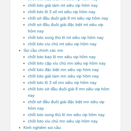
chốt loto giải tám mt siêu vip hôm nay
chốt loto lô 3 số mt siêu vip hôm nay
chốt sớ đầu đuôi giải 8 mt siêu vip hôm nay
chốt sớ đầu đuôi giải đặc biệt mt siêu vip
hôm nay
chốt loto song thủ lô mt siêu vip hôm nay
chốt loto xíu chủ mt siêu vip hôm nay
Soi cầu chính xác mn
chốt loto bao lô mn siêu vip hôm nay
chốt loto cặp xíu chủ mn siêu vip hôm nay
chốt loto đặc biệt mn siêu vip hôm nay
chốt loto giải tám mn siêu vip hôm nay
chốt loto lô 3 số mn siêu vip hôm nay
chốt loto sớ đầu đuôi giải 8 mn siêu vip hôm
nay
chốt sớ đầu đuôi giải đặc biệt mn siêu vip
hôm nay
chốt loto song thủ lô mn siêu vip hôm nay
chốt loto xíu chủ mn siêu vip hôm nay
Kinh nghiêm soi cầu