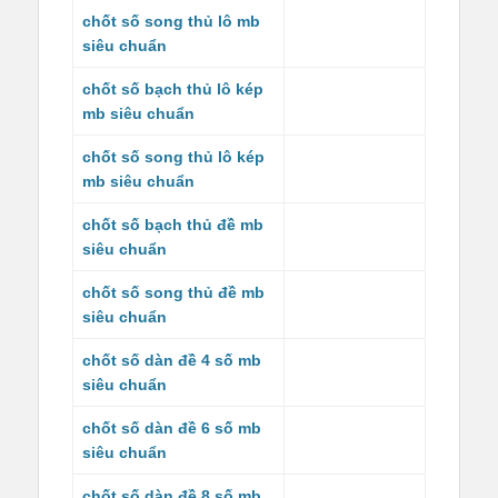
chốt số song thủ lô mb
siêu chuẩn
chốt số bạch thủ lô kép
mb siêu chuẩn
chốt số song thủ lô kép
mb siêu chuẩn
chốt số bạch thủ đề mb
siêu chuẩn
chốt số song thủ đề mb
siêu chuẩn
chốt số dàn đề 4 số mb
siêu chuẩn
chốt số dàn đề 6 số mb
siêu chuẩn
chốt số dàn đề 8 số mb