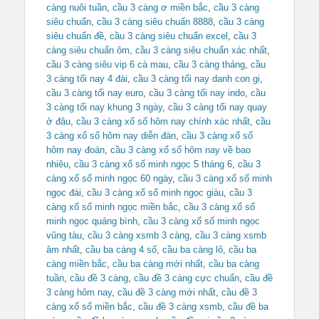
càng nuôi tuần
,
cầu 3 càng ơ miền bắc
,
cầu 3 càng
siêu chuẩn
,
cầu 3 càng siêu chuẩn 8888
,
cầu 3 càng
siêu chuẩn đề
,
cầu 3 càng siêu chuẩn excel
,
cầu 3
càng siêu chuẩn ôm
,
cầu 3 càng siêu chuẩn xác nhất
,
cầu 3 càng siêu vip 6 cà mau
,
cầu 3 càng tháng
,
cầu
3 càng tối nay 4 đài
,
cầu 3 càng tối nay danh con gi
,
cầu 3 càng tối nay euro
,
cầu 3 càng tối nay indo
,
cầu
3 càng tối nay khung 3 ngày
,
cầu 3 càng tối nay quay
ở đâu
,
cầu 3 càng xổ số hôm nay chính xác nhất
,
cầu
3 càng xổ số hôm nay diễn đàn
,
cầu 3 càng xổ số
hôm nay đoán
,
cầu 3 càng xổ số hôm nay về bao
nhiêu
,
cầu 3 càng xổ số minh ngọc 5 tháng 6
,
cầu 3
càng xổ số minh ngọc 60 ngày
,
cầu 3 càng xổ số minh
ngọc đài
,
cầu 3 càng xổ số minh ngọc giàu
,
cầu 3
càng xổ số minh ngọc miền bắc
,
cầu 3 càng xổ số
minh ngọc quảng bình
,
cầu 3 càng xổ số minh ngọc
vũng tàu
,
cầu 3 càng xsmb 3 càng
,
cầu 3 càng xsmb
âm nhất
,
cầu ba càng 4 số
,
cầu ba càng lô
,
cầu ba
càng miền bắc
,
cầu ba càng mới nhất
,
cầu ba càng
tuần
,
cầu đề 3 càng
,
cầu đề 3 càng cực chuẩn
,
cầu đề
3 càng hôm nay
,
cầu đề 3 càng mới nhất
,
cầu đề 3
càng xổ số miền bắc
,
cầu đề 3 càng xsmb
,
cầu đề ba