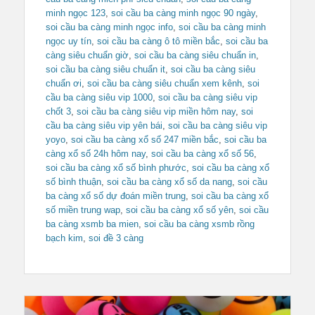
minh ngọc 123
,
soi cầu ba càng minh ngọc 90 ngày
,
soi cầu ba càng minh ngọc info
,
soi cầu ba càng minh
ngọc uy tín
,
soi cầu ba càng ô tô miền bắc
,
soi cầu ba
càng siêu chuẩn giờ
,
soi cầu ba càng siêu chuẩn in
,
soi cầu ba càng siêu chuẩn it
,
soi cầu ba càng siêu
chuẩn ơi
,
soi cầu ba càng siêu chuẩn xem kênh
,
soi
cầu ba càng siêu vip 1000
,
soi cầu ba càng siêu vip
chốt 3
,
soi cầu ba càng siêu vip miền hôm nay
,
soi
cầu ba càng siêu vip yên bái
,
soi cầu ba càng siêu vip
yoyo
,
soi cầu ba càng xổ số 247 miền bắc
,
soi cầu ba
càng xổ số 24h hôm nay
,
soi cầu ba càng xổ số 56
,
soi cầu ba càng xổ số bình phước
,
soi cầu ba càng xổ
số bình thuận
,
soi cầu ba càng xổ số da nang
,
soi cầu
ba càng xổ số dự đoán miền trung
,
soi cầu ba càng xổ
số miền trung wap
,
soi cầu ba càng xổ số yên
,
soi cầu
ba càng xsmb ba mien
,
soi cầu ba càng xsmb rồng
bạch kim
,
soi đề 3 càng