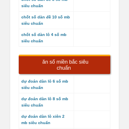
siêu chuẩn
chốt số dàn đề 10 số mb
siêu chuẩn
chốt số dàn lô 4 số mb
siêu chuẩn
ăn số miền bắc siêu
chuẩn
dự đoán dàn lô 6 số mb
siêu chuẩn
dự đoán dàn lô 8 số mb
siêu chuẩn
dự đoán dàn lô xiên 2
mb siêu chuẩn