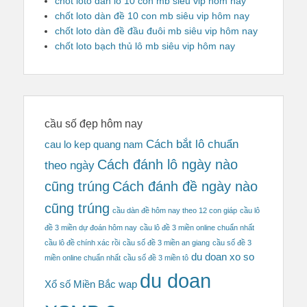
chốt loto dàn lô 10 con mb siêu vip hôm nay
chốt loto dàn đề 10 con mb siêu vip hôm nay
chốt loto dàn đề đầu đuôi mb siêu vip hôm nay
chốt loto bạch thủ lô mb siêu vip hôm nay
cầu số đẹp hôm nay
Cách bắt lô chuẩn
cau lo kep quang nam
Cách đánh lô ngày nào
theo ngày
cũng trúng
Cách đánh đề ngày nào
cũng trúng
cầu dàn đề hôm nay theo 12 con giáp
cầu lô
đề 3 miền dự đoán hôm nay
cầu lô đề 3 miền online chuẩn nhất
cầu lô đề chính xác rồi
cầu số đề 3 miền an giang
cầu số đề 3
du doan xo so
miền online chuẩn nhất
cầu số đề 3 miền tô
du doan
Xổ số Miền Bắc wap