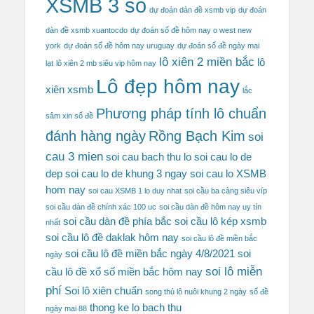
XSMB 3 so
dự đoán dàn đề xsmb vip
dự đoán
dàn đề xsmb xuantocdo
dự đoán số đề hôm nay o west new
york
dự đoán số đề hôm nay uruguay
dự đoán số đề ngày mai
lô xiên 2 miền bắc
lô
lạt
lô xiên 2 mb siêu vip hôm nay
Lô đẹp hôm nay
xiên xsmb
lắc
Phương pháp tính lô chuẩn
sâm xin số đề
đánh hàng ngày
Rồng Bạch Kim
soi
cau 3 mien
soi cau bach thu lo
soi cau lo de
dep
soi cau lo de khung 3 ngay
soi cau lo XSMB
hom nay
soi cau XSMB 1 lo duy nhat
soi cầu ba càng siêu víp
soi cầu dàn đề chính xác 100 uc
soi cầu dàn đề hôm nay uy tín
soi cầu dàn đề phía bắc
soi cầu lô kép xsmb
nhất
soi cầu lô đề daklak hôm nay
soi cầu lô đề miền bắc
soi cầu lô đề miền bắc ngày 4/8/2021
soi
ngày
soi lô miễn
cầu lô đề xổ số miền bắc hôm nay
phí
Soi lô xiên chuẩn
song thủ lô nuôi khung 2 ngày
số đề
thong ke lo bach thu
ngày mai 88