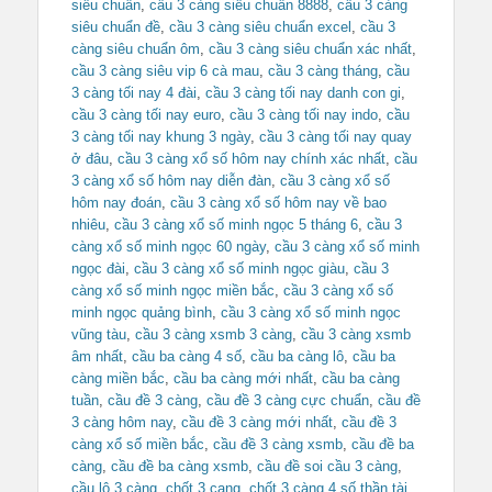
siêu chuẩn
,
cầu 3 càng siêu chuẩn 8888
,
cầu 3 càng
siêu chuẩn đề
,
cầu 3 càng siêu chuẩn excel
,
cầu 3
càng siêu chuẩn ôm
,
cầu 3 càng siêu chuẩn xác nhất
,
cầu 3 càng siêu vip 6 cà mau
,
cầu 3 càng tháng
,
cầu
3 càng tối nay 4 đài
,
cầu 3 càng tối nay danh con gi
,
cầu 3 càng tối nay euro
,
cầu 3 càng tối nay indo
,
cầu
3 càng tối nay khung 3 ngày
,
cầu 3 càng tối nay quay
ở đâu
,
cầu 3 càng xổ số hôm nay chính xác nhất
,
cầu
3 càng xổ số hôm nay diễn đàn
,
cầu 3 càng xổ số
hôm nay đoán
,
cầu 3 càng xổ số hôm nay về bao
nhiêu
,
cầu 3 càng xổ số minh ngọc 5 tháng 6
,
cầu 3
càng xổ số minh ngọc 60 ngày
,
cầu 3 càng xổ số minh
ngọc đài
,
cầu 3 càng xổ số minh ngọc giàu
,
cầu 3
càng xổ số minh ngọc miền bắc
,
cầu 3 càng xổ số
minh ngọc quảng bình
,
cầu 3 càng xổ số minh ngọc
vũng tàu
,
cầu 3 càng xsmb 3 càng
,
cầu 3 càng xsmb
âm nhất
,
cầu ba càng 4 số
,
cầu ba càng lô
,
cầu ba
càng miền bắc
,
cầu ba càng mới nhất
,
cầu ba càng
tuần
,
cầu đề 3 càng
,
cầu đề 3 càng cực chuẩn
,
cầu đề
3 càng hôm nay
,
cầu đề 3 càng mới nhất
,
cầu đề 3
càng xổ số miền bắc
,
cầu đề 3 càng xsmb
,
cầu đề ba
càng
,
cầu đề ba càng xsmb
,
cầu đề soi cầu 3 càng
,
cầu lô 3 càng
,
chốt 3 cang
,
chốt 3 càng 4 số thần tài