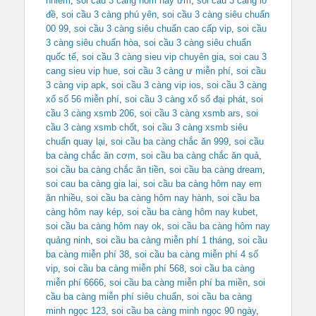
nhiễm
,
soi cau 3 cang hom nay ưm
,
soi cầu 3 càng lô
đề
,
soi cầu 3 càng phú yên
,
soi cầu 3 càng siêu chuẩn
00 99
,
soi cầu 3 càng siêu chuẩn cao cấp vip
,
soi cầu
3 càng siêu chuẩn hòa
,
soi cầu 3 càng siêu chuẩn
quốc tế
,
soi cầu 3 càng sieu vip chuyên gia
,
soi cau 3
cang sieu vip hue
,
soi cầu 3 càng ư miễn phí
,
soi cầu
3 càng vip apk
,
soi cầu 3 càng vip ios
,
soi cầu 3 càng
xổ số 56 miễn phí
,
soi cầu 3 càng xổ số đại phát
,
soi
cầu 3 càng xsmb 206
,
soi cầu 3 càng xsmb ars
,
soi
cầu 3 càng xsmb chốt
,
soi cầu 3 càng xsmb siêu
chuẩn quay lại
,
soi cầu ba càng chắc ăn 999
,
soi cầu
ba càng chắc ăn cơm
,
soi cầu ba càng chắc ăn quả
,
soi cầu ba càng chắc ăn tiền
,
soi cầu ba càng dream
,
soi cau ba càng gia lai
,
soi cầu ba càng hôm nay em
ăn nhiều
,
soi cầu ba càng hôm nay hành
,
soi cầu ba
càng hôm nay kép
,
soi cầu ba càng hôm nay kubet
,
soi cầu ba càng hôm nay ok
,
soi cầu ba càng hôm nay
quảng ninh
,
soi cầu ba càng miễn phí 1 tháng
,
soi cầu
ba càng miễn phí 38
,
soi cầu ba càng miễn phí 4 số
vip
,
soi cầu ba càng miễn phí 568
,
soi cầu ba càng
miễn phí 6666
,
soi cầu ba càng miễn phí ba miền
,
soi
cầu ba càng miễn phí siêu chuẩn
,
soi cầu ba càng
minh ngọc 123
,
soi cầu ba càng minh ngọc 90 ngày
,